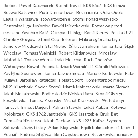
Radom
Paweł Kaczmarek
Stomil Travel
ŁKS Łódź
ŁKS Łomża
Rozwój Katowice
Piotr Darmochwał
Bez napinki
Odra Opole
Legia II Warszawa
stowarzyszenie "Stomil Ponad Wszystko"
Centralna Liga Juniorów
Dawid Mieczkowski
Rozmowa przed
meczem
Yasuhiro Katō
Olimpia II Elbląg
Kamil Kiereś
Polska U-21
Chrobry Głogów
Stomil Cup
felieton
Makroregionalna Liga
Juniorów Młodszych
Stal Mielec
(S)krytym okiem
komentarz
Śląsk
Wrocław
Tomasz Wełnicki
Robert Kiłdanowicz
Mirosław
Jabłoński
Tomasz Wełna
Irakli Meschia
Ruch Chorzów
Wołodymyr Kowal
Polonia Lidzbark Warmiński
Górnik Polkowice
Zagłębie Sosnowiec
komentarz po meczu
Mariusz Borkowski
Rafał
Kujawa
Jarosław Ratajczak
Polsat Sport
Komentarz po meczu
MKS Kluczbork
Socios Stomil
Marek Maleszewski
Warta Sieradz
Jakub Mosakowski
Podbeskidzie Bielsko-Biała
Stomil Olsztyn -
koszykówka
Tomasz Asensky
Michał Kraszewski
Wołodymyr
Tanczyk
Ernest Dzięcioł
Adrian Stawski
Lukáš Kubáň
Kotwica
Kołobrzeg
GKS 1962 Jastrzębie
GKS Jastrzębie
Bruk-Bet
Termalica Nieciecza
Jakub Tecław
KKS 1925 Kalisz
Szymon
Sobczak
Liczby i fakty
Adam Majewski
Kącik bukmacherski
Lech II
Poznań
Radunia Stężyca
Skra Częstochowa
Rozgrzewka
juniorzy