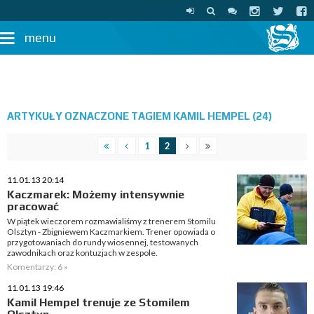
menu
ARTYKUŁY OZNACZONE TAGIEM KAMIL HEMPEL (24)
1
2
11.01.13 20:14
Kaczmarek: Możemy intensywnie
pracować
W piątek wieczorem rozmawialiśmy z trenerem Stomilu
Olsztyn - Zbigniewem Kaczmarkiem. Trener opowiada o
przygotowaniach do rundy wiosennej, testowanych
zawodnikach oraz kontuzjach w zespole.
Komentarzy: 6 »
11.01.13 19:46
Kamil Hempel trenuje ze Stomilem