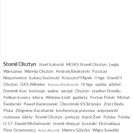
Stomil Olsztyn
Józef Łobocki
MOKS Stomil Olsztyn
Legia
Warszawa
Warmia Olsztyn
Andrzej Biedrzycki
Puszcza
Niepołomice
Łukasz Suchocki
Krzysztof Filipek
II liga
Stomil II
Olsztyn
GKS Wikielec
IV liga
sędzia
arbiter
Bartosz Bartkowski
Dominik Kun
kontuzje
walne
zarząd
Olsztyn
stadion Stomilu
Pelikan Łowicz
kibice
Widzew Łódź
gadżety
Puchar Polski
Michał
Świderski
Paweł Baranowski
Okocimski KS Brzesko
Znicz Biała
Piska
Zbigniew Kaczmarek
konferencja prasowa
wypowiedź
rozmowa
bilety
Stomil Olsztyn - juniorzy
Karol Żwir
Polska
Polska
U-17
Daniel Michałowski
stomil-sklep.pl
koszulki
Ekstraklasa
Piotr Grzymowicz
Mamry Giżycko
Wigry Suwałki
Artur Aluszyk