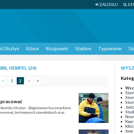
ZALOGUJ
SZ
l Olsztyn
Kibice
Rozgrywki
Stadion
Typowanie
Sk
IL HEMPEL (24)
WYSZ
Kateg
1
2
Wsz
Stom
Stom
 pracować
Stomi
Juni
 Stomilu Olsztyn - Zbigniewem Kaczmarkiem.
Stad
iosennej, testowanych zawodnikach oraz
Nowy
Repr
Kibi
Inne