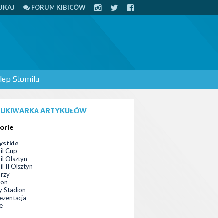
UKAJ
FORUM KIBICÓW
lep Stomilu
UKIWARKA ARTYKUŁÓW
orie
ystkie
il Cup
il Olsztyn
l II Olsztyn
orzy
ion
 Stadion
ezentacja
ce