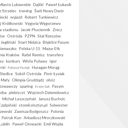
iasto Lubawskie
Dajtki
Paweł Łukasik
 Strzelec
trening
Świt Nowy Dwór
ecki
wyjazd
Robert Tunkiewicz
j Królikowski
Vęgoria Węgorzewo
 stadionu
Jacek Płuciennik
Znicz
ków
Ostróda
PZPN
Stal Rzeszów
Jegliński
Start Nidzica
Błękitni Pasym
Siemaszko
Polska U-15
Mazur Ełk
nia Kraków
Rafał Remisz
transfery
sy
konkurs
Wisła Puławy
Igor
ycki
Huragan Morąg
Polonia Pasłęk
Siedlce
Sokół Ostróda
Piotr Łysiak
 Mały
Olimpia Grudziądz
obóz
otowawczy
sparing
Pasym
Erwin Sak
kiba
plebiscyt
Wojciech Dziemidowicz
Michał Leszczyński
Janusz Bucholc
Czałpiński
stomil.olsztyn.pl
Sylwester
zewski
Zawisza Bydgoszcz
Polonia
Patryk Kun
Arkadiusz Mroczkowski
Lublin
Paweł Głowacki
Emil Wojda