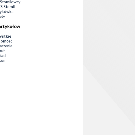
Stomilowcy
 Stomil
zykówka
ety
artykułów
ystkie
domość
rzenie
kuł
iad
eton