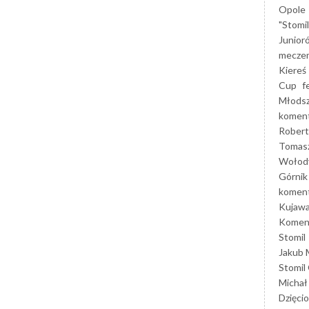
Opole
"Stomi
Junior
mecze
Kiereś
Cup
f
Młods
koment
Robert
Tomas
Wołod
Górnik
koment
Kujaw
Koment
Stomil
Jakub 
Stomil
Michał
Dzięcio