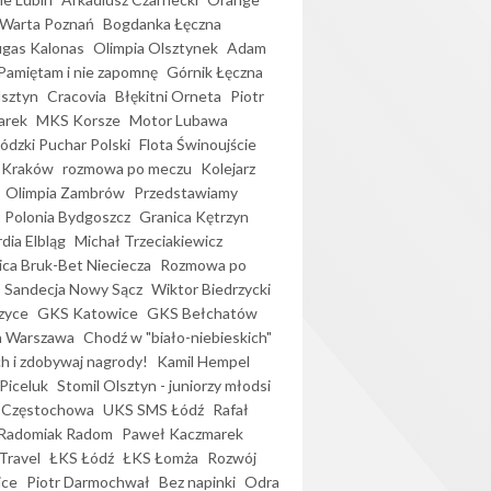
Warta Poznań
Bogdanka Łęczna
gas Kalonas
Olimpia Olsztynek
Adam
Pamiętam i nie zapomnę
Górnik Łęczna
lsztyn
Cracovia
Błękitni Orneta
Piotr
arek
MKS Korsze
Motor Lubawa
dzki Puchar Polski
Flota Świnoujście
 Kraków
rozmowa po meczu
Kolejarz
Olimpia Zambrów
Przedstawiamy
Polonia Bydgoszcz
Granica Kętrzyn
dia Elbląg
Michał Trzeciakiewicz
ica Bruk-Bet Nieciecza
Rozmowa po
Sandecja Nowy Sącz
Wiktor Biedrzycki
zyce
GKS Katowice
GKS Bełchatów
a Warszawa
Chodź w "biało-niebieskich"
h i zdobywaj nagrody!
Kamil Hempel
Piceluk
Stomil Olsztyn - juniorzy młodsi
 Częstochowa
UKS SMS Łódź
Rafał
Radomiak Radom
Paweł Kaczmarek
Travel
ŁKS Łódź
ŁKS Łomża
Rozwój
ice
Piotr Darmochwał
Bez napinki
Odra