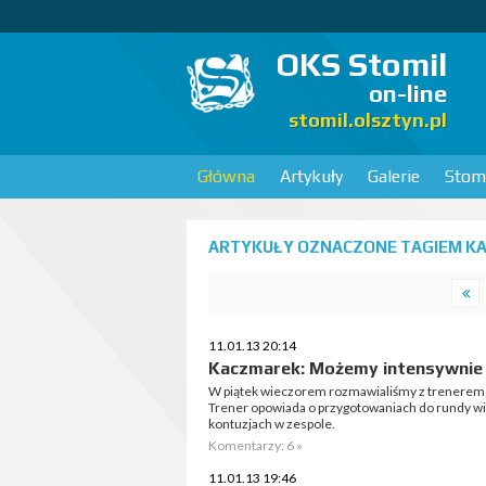
OKS Stomil
on-line
stomil.olsztyn.pl
Główna
Artykuły
Galerie
Stomi
ARTYKUŁY OZNACZONE TAGIEM KAM
11.01.13 20:14
Kaczmarek: Możemy intensywnie
W piątek wieczorem rozmawialiśmy z trenerem
Trener opowiada o przygotowaniach do rundy w
kontuzjach w zespole.
Komentarzy: 6 »
11.01.13 19:46