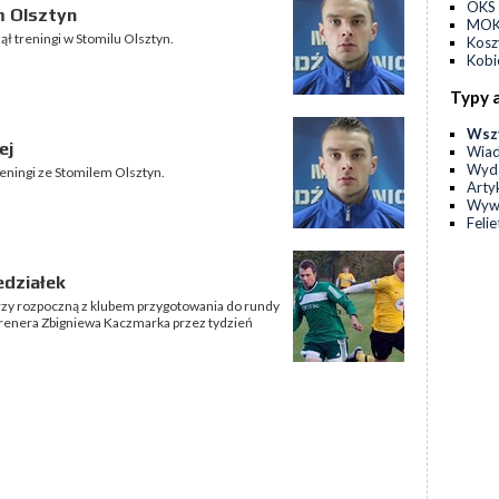
OKS 
m Olsztyn
MOKS
ł treningi w Stomilu Olsztyn.
Kos
Kobi
Typy 
Wsz
ej
Wia
Wyda
eningi ze Stomilem Olsztyn.
Arty
Wyw
Feli
edziałek
rzy rozpoczną z klubem przygotowania do rundy
trenera Zbigniewa Kaczmarka przez tydzień