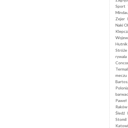
Sport
Mindau
Zejer
Naki O
Klepcz
Wojewó
Hutnik
Stróże
rywala
Concor
Termal
meczu
Bartos
Poloni
barwac
Paweł 
Raków
Śledź
Stomil 
Katow