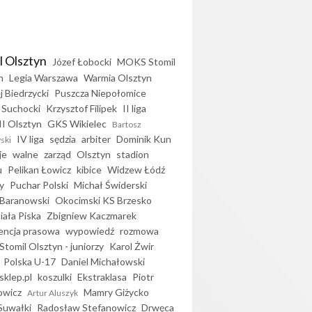
l Olsztyn
Józef Łobocki
MOKS Stomil
n
Legia Warszawa
Warmia Olsztyn
j Biedrzycki
Puszcza Niepołomice
 Suchocki
Krzysztof Filipek
II liga
II Olsztyn
GKS Wikielec
Bartosz
IV liga
sędzia
arbiter
Dominik Kun
ski
je
walne
zarząd
Olsztyn
stadion
u
Pelikan Łowicz
kibice
Widzew Łódź
y
Puchar Polski
Michał Świderski
Baranowski
Okocimski KS Brzesko
iała Piska
Zbigniew Kaczmarek
encja prasowa
wypowiedź
rozmowa
Stomil Olsztyn - juniorzy
Karol Żwir
Polska U-17
Daniel Michałowski
sklep.pl
koszulki
Ekstraklasa
Piotr
owicz
Mamry Giżycko
Artur Aluszyk
Suwałki
Radosław Stefanowicz
Drwęca