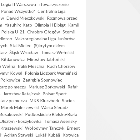
Legia II Warszawa
stowarzyszenie
l Ponad Wszystko"
Centralna Liga
ów
Dawid Mieczkowski
Rozmowa przed
m
Yasuhiro Katō
Olimpia II Elbląg
Kamil
Polska U-21
Chrobry Głogów
Stomil
elieton
Makroregionalna Liga Juniorów
zych
Stal Mielec
(S)krytym okiem
arz
Śląsk Wrocław
Tomasz Wełnicki
 Kiłdanowicz
Mirosław Jabłoński
z Wełna
Irakli Meschia
Ruch Chorzów
ymyr Kowal
Polonia Lidzbark Warmiński
 Polkowice
Zagłębie Sosnowiec
arz po meczu
Mariusz Borkowski
Rafał
a
Jarosław Ratajczak
Polsat Sport
arz po meczu
MKS Kluczbork
Socios
Marek Maleszewski
Warta Sieradz
Mosakowski
Podbeskidzie Bielsko-Biała
 Olsztyn - koszykówka
Tomasz Asensky
 Kraszewski
Wołodymyr Tanczyk
Ernest
ł
Adrian Stawski
Lukáš Kubáň
Kotwica