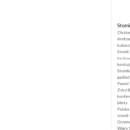
Stomi
Olszty
Andrze
Łukasz
Stomil 
Bartkow
kontuz
Stomil
gadżet
Paweł 
Znicz B
konfer
bilety
Polska
stomil-
Grzym
Wigry 