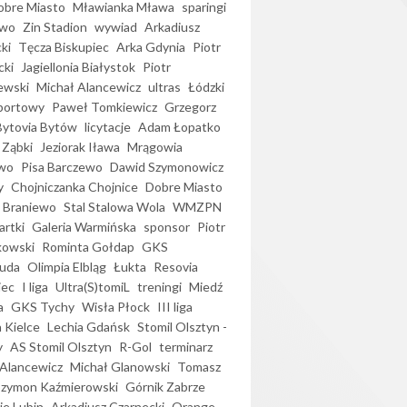
bre Miasto
Mławianka Mława
sparingi
ewo
Zin Stadion
wywiad
Arkadiusz
ki
Tęcza Biskupiec
Arka Gdynia
Piotr
cki
Jagiellonia Białystok
Piotr
ewski
Michał Alancewicz
ultras
Łódzki
portowy
Paweł Tomkiewicz
Grzegorz
Bytovia Bytów
licytacje
Adam Łopatko
 Ząbki
Jeziorak Iława
Mrągowia
wo
Pisa Barczewo
Dawid Szymonowicz
y
Chojniczanka Chojnice
Dobre Miasto
 Braniewo
Stal Stalowa Wola
WMZPN
artki
Galeria Warmińska
sponsor
Piotr
kowski
Rominta Gołdap
GKS
uda
Olimpia Elbląg
Łukta
Resovia
iec
I liga
Ultra(S)tomiL
treningi
Miedź
a
GKS Tychy
Wisła Płock
III liga
 Kielce
Lechia Gdańsk
Stomil Olsztyn -
y
AS Stomil Olsztyn
R-Gol
terminarz
Alancewicz
Michał Glanowski
Tomasz
Szymon Kaźmierowski
Górnik Zabrze
ie Lubin
Arkadiusz Czarnecki
Orange