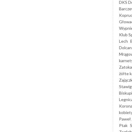
DKS Do
Barcz
Kopruc
Głowa
Wypni
Klub S
Lech
Dolcan
Mrągo
karnet
Zatoka
żółte k
Zającz
Stawig
Biskup
Legnic
Korona
kobiet
Paweł 
Ptak
Zagłęb