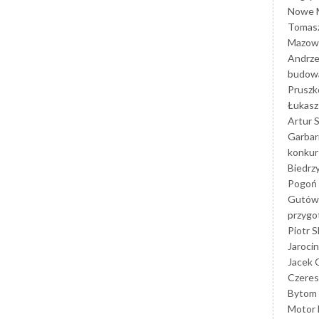
Nowe M
Tomasz
Mazowi
Andrze
budowa
Prusz
Łukasz 
Artur 
Garbar
konkur
Biedrz
Pogoń 
Gutów
przyg
Piotr S
Jarocin
Jacek 
Czeres
Bytom
Motor 