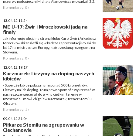
przerwy podopieczni Michała Alancewicza prowadzili 3:2.
Komentarzy: 0 »
13.04.12 11:54
ME U-17: Żwir i Mroczkowski jadą na
finały
Jak informuje oficjalna strona klubu Karol Żwir i Arkadiusz
Mroczkowski znaleźli się w kadrze reprezentacji Polski do
lat 17 na mistrzostwa Europy, które zostaną rozegrane na
Słowenii.
Komentarzy: 0 »
12.04.12 19:17
Kaczmarek: Liczymy na doping naszych
kibiców
- Super, że kibice jadą za nami ponad 500 kilometrów.
Liczymy na ich doping. To na pewno pomoże wykrzesać w
nas jeszcze więcej sił do gry na ciężkim terenie w
Rzeszowie - mówi Zbigniew Kaczmarek, trener Stomilu
Olsztyn.
Komentarzy: 1 »
09.04.12 21:04
Piłkarze Stomilu na zgrupowaniu w
Ciechanowie