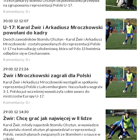
Trzech piłkarzy Stomilu Olsztyn od poniedziałku przebywa
na zgrupowaniu reprezentacji Polski U-17.
Komentarzy: 0 »
30.03.12 12:07
U-17: Karol Żwir i Arkadiusz Mroczkowski
powołani do kadry
Dwóch zawodników Stomilu Olsztyn - Karol Żwir i Arkadiusz
Mroczkowski - zostało powołanych do reprezentacji Polski
U-17 na konsultację szkoleniową, która od 9 do 13 kwietnia
odbędzie się w Ciechanowie.
Komentarzy: 0 »
29.03.12 21:26
Żwir i Mroczkowski zagrali dla Polski
Karol Żwir i Arkadiusz Mroczkowski wystąpili w spotkaniu
reprezentacji Polski z Luksemburgiem. Nasza kadra wygrała
3:1. Polska już wcześniej wywalczyła sobie awans do
mistrzostw Europy U-17.
Komentarzy: 0 »
29.03.12 14:30
Żwir: Chcę grać jak najwięcej w II lidze
Karol Żwir, młody napastnik Stomilu Olsztyn, w wywiadzie
dla portalu stomil.olsztyn.pl opowiedział o reprezentacji
Polski, swoich planach związanych ze Stomilem i o nauce w
szkole.