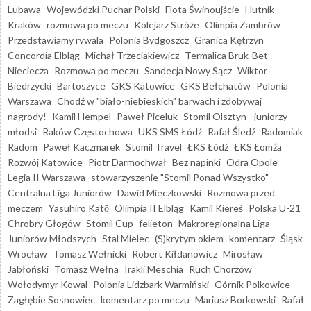
Lubawa
Wojewódzki Puchar Polski
Flota Świnoujście
Hutnik
Kraków
rozmowa po meczu
Kolejarz Stróże
Olimpia Zambrów
Przedstawiamy rywala
Polonia Bydgoszcz
Granica Kętrzyn
Concordia Elbląg
Michał Trzeciakiewicz
Termalica Bruk-Bet
Nieciecza
Rozmowa po meczu
Sandecja Nowy Sącz
Wiktor
Biedrzycki
Bartoszyce
GKS Katowice
GKS Bełchatów
Polonia
Warszawa
Chodź w "biało-niebieskich" barwach i zdobywaj
nagrody!
Kamil Hempel
Paweł Piceluk
Stomil Olsztyn - juniorzy
młodsi
Raków Częstochowa
UKS SMS Łódź
Rafał Śledź
Radomiak
Radom
Paweł Kaczmarek
Stomil Travel
ŁKS Łódź
ŁKS Łomża
Rozwój Katowice
Piotr Darmochwał
Bez napinki
Odra Opole
Legia II Warszawa
stowarzyszenie "Stomil Ponad Wszystko"
Centralna Liga Juniorów
Dawid Mieczkowski
Rozmowa przed
meczem
Yasuhiro Katō
Olimpia II Elbląg
Kamil Kiereś
Polska U-21
Chrobry Głogów
Stomil Cup
felieton
Makroregionalna Liga
Juniorów Młodszych
Stal Mielec
(S)krytym okiem
komentarz
Śląsk
Wrocław
Tomasz Wełnicki
Robert Kiłdanowicz
Mirosław
Jabłoński
Tomasz Wełna
Irakli Meschia
Ruch Chorzów
Wołodymyr Kowal
Polonia Lidzbark Warmiński
Górnik Polkowice
Zagłębie Sosnowiec
komentarz po meczu
Mariusz Borkowski
Rafał