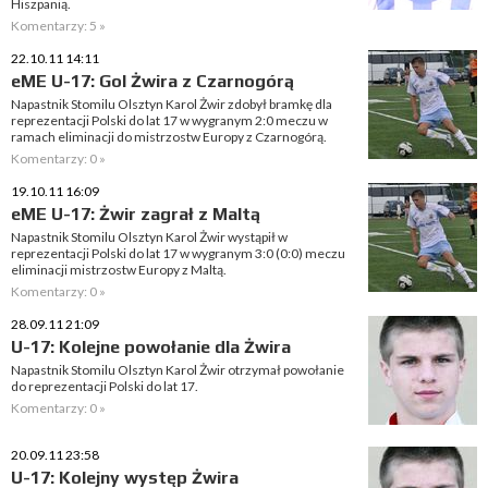
Hiszpanią.
Komentarzy: 5 »
22.10.11 14:11
eME U-17: Gol Żwira z Czarnogórą
Napastnik Stomilu Olsztyn Karol Żwir zdobył bramkę dla
reprezentacji Polski do lat 17 w wygranym 2:0 meczu w
ramach eliminacji do mistrzostw Europy z Czarnogórą.
Komentarzy: 0 »
19.10.11 16:09
eME U-17: Żwir zagrał z Maltą
Napastnik Stomilu Olsztyn Karol Żwir wystąpił w
reprezentacji Polski do lat 17 w wygranym 3:0 (0:0) meczu
eliminacji mistrzostw Europy z Maltą.
Komentarzy: 0 »
28.09.11 21:09
U-17: Kolejne powołanie dla Żwira
Napastnik Stomilu Olsztyn Karol Żwir otrzymał powołanie
do reprezentacji Polski do lat 17.
Komentarzy: 0 »
20.09.11 23:58
U-17: Kolejny występ Żwira