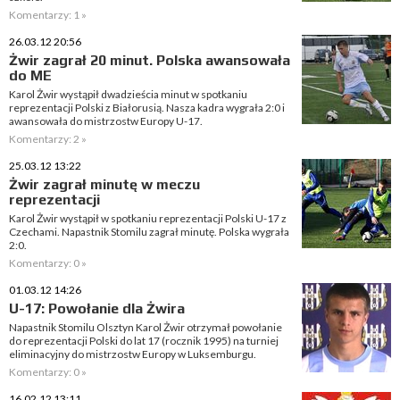
Komentarzy: 1 »
26.03.12 20:56
Żwir zagrał 20 minut. Polska awansowała
do ME
Karol Żwir wystąpił dwadzieścia minut w spotkaniu
reprezentacji Polski z Białorusią. Nasza kadra wygrała 2:0 i
awansowała do mistrzostw Europy U-17.
Komentarzy: 2 »
25.03.12 13:22
Żwir zagrał minutę w meczu
reprezentacji
Karol Żwir wystąpił w spotkaniu reprezentacji Polski U-17 z
Czechami. Napastnik Stomilu zagrał minutę. Polska wygrała
2:0.
Komentarzy: 0 »
01.03.12 14:26
U-17: Powołanie dla Żwira
Napastnik Stomilu Olsztyn Karol Żwir otrzymał powołanie
do reprezentacji Polski do lat 17 (rocznik 1995) na turniej
eliminacyjny do mistrzostw Europy w Luksemburgu.
Komentarzy: 0 »
16.02.12 13:11