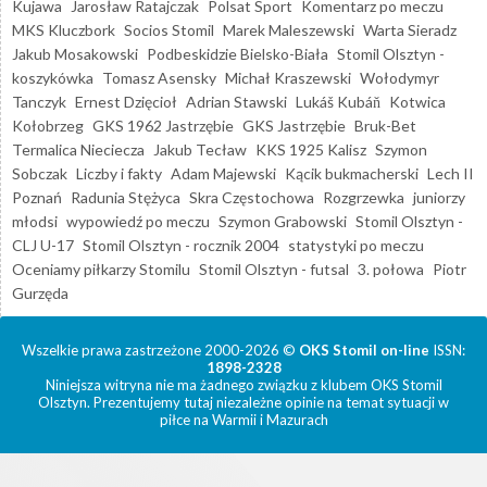
Kujawa
Jarosław Ratajczak
Polsat Sport
Komentarz po meczu
MKS Kluczbork
Socios Stomil
Marek Maleszewski
Warta Sieradz
Jakub Mosakowski
Podbeskidzie Bielsko-Biała
Stomil Olsztyn -
koszykówka
Tomasz Asensky
Michał Kraszewski
Wołodymyr
Tanczyk
Ernest Dzięcioł
Adrian Stawski
Lukáš Kubáň
Kotwica
Kołobrzeg
GKS 1962 Jastrzębie
GKS Jastrzębie
Bruk-Bet
Termalica Nieciecza
Jakub Tecław
KKS 1925 Kalisz
Szymon
Sobczak
Liczby i fakty
Adam Majewski
Kącik bukmacherski
Lech II
Poznań
Radunia Stężyca
Skra Częstochowa
Rozgrzewka
juniorzy
młodsi
wypowiedź po meczu
Szymon Grabowski
Stomil Olsztyn -
CLJ U-17
Stomil Olsztyn - rocznik 2004
statystyki po meczu
Oceniamy piłkarzy Stomilu
Stomil Olsztyn - futsal
3. połowa
Piotr
Gurzęda
Wszelkie prawa zastrzeżone 2000-2026 ©
OKS Stomil on-line
ISSN:
1898-2328
Niniejsza witryna nie ma żadnego związku z klubem OKS Stomil
Olsztyn. Prezentujemy tutaj niezależne opinie na temat sytuacji w
piłce na Warmii i Mazurach