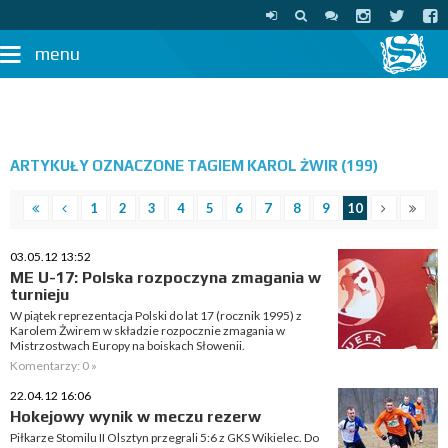
menu
ARTYKUŁY OZNACZONE TAGIEM KAROL ŻWIR (199)
1
2
3
4
5
6
7
8
9
10
03.05.12 13:52
ME U-17: Polska rozpoczyna zmagania w
turnieju
W piątek reprezentacja Polski do lat 17 (rocznik 1995) z
Karolem Żwirem w składzie rozpocznie zmagania w
Mistrzostwach Europy na boiskach Słowenii.
Komentarzy: 0 »
22.04.12 16:06
Hokejowy wynik w meczu rezerw
Piłkarze Stomilu II Olsztyn przegrali 5:6 z GKS Wikielec. Do