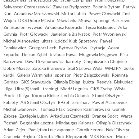
Sylwester Czereszewski
Zawisza Bydgoszcz
Polonia Bytom
Patryk
Kun
Arkadiusz Mroczkowski
Motor Lublin
Paweł Głowacki
Emil
Wojda
DKS Dobre Miasto
Mławianka Mława
sparingi
Barczewo
Zin Stadion
wywiad
Arkadiusz Koprucki
Tęcza Biskupiec
Arka
Gdynia
Piotr Głowacki
Jagiellonia Białystok
Piotr Wypniewski
Michał Alancewicz
ultras
Łódzki Klub Sportowy
Paweł
Tomkiewicz
Grzegorz Lech
Bytovia Bytów
licytacje
Adam
Łopatko
Dolcan Ząbki
Jeziorak Iława
Mrągowia Mrągowo
Pisa
Barczewo
Dawid Szymonowicz
karnety
Chojniczanka Chojnice
Dobre Miasto
Zatoka Braniewo
Stal Stalowa Wola
WMZPN
żółte
kartki
Galeria Warmińska
sponsor
Piotr Zajączkowski
Rominta
Gołdap
GKS Stawiguda
Olimpia Elbląg
Łukta
Resovia
Biskupiec
I liga
Ultra(S)tomiL
treningi
Miedź Legnica
GKS Tychy
Wisła
Płock
III liga
Korona Kielce
Lechia Gdańsk
Stomil Olsztyn -
kobiety
AS Stomil Olsztyn
R-Gol
terminarz
Paweł Alancewicz
Michał Glanowski
Tomasz Ptak
Szymon Kaźmierowski
Górnik
Zabrze
Zagłębie Lubin
Arkadiusz Czarnecki
Orange Sport
Warta
Poznań
Bogdanka Łęczna
Mindaugas Kalonas
Olimpia Olsztynek
Adam Zejer
Pamiętam i nie zapomnę
Górnik Łęczna
Naki Olsztyn
Cracovia
Błękitni Orneta
Piotr Klepczarek
MKS Korsze
Motor