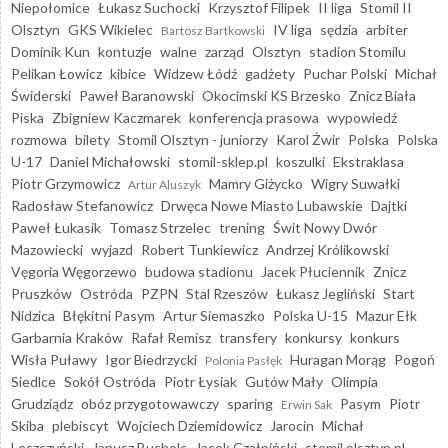
Niepołomice
Łukasz Suchocki
Krzysztof Filipek
II liga
Stomil II
Olsztyn
GKS Wikielec
IV liga
sędzia
arbiter
Bartosz Bartkowski
Dominik Kun
kontuzje
walne
zarząd
Olsztyn
stadion Stomilu
Pelikan Łowicz
kibice
Widzew Łódź
gadżety
Puchar Polski
Michał
Świderski
Paweł Baranowski
Okocimski KS Brzesko
Znicz Biała
Piska
Zbigniew Kaczmarek
konferencja prasowa
wypowiedź
rozmowa
bilety
Stomil Olsztyn - juniorzy
Karol Żwir
Polska
Polska
U-17
Daniel Michałowski
stomil-sklep.pl
koszulki
Ekstraklasa
Piotr Grzymowicz
Mamry Giżycko
Wigry Suwałki
Artur Aluszyk
Radosław Stefanowicz
Drwęca Nowe Miasto Lubawskie
Dajtki
Paweł Łukasik
Tomasz Strzelec
trening
Świt Nowy Dwór
Mazowiecki
wyjazd
Robert Tunkiewicz
Andrzej Królikowski
Vęgoria Węgorzewo
budowa stadionu
Jacek Płuciennik
Znicz
Pruszków
Ostróda
PZPN
Stal Rzeszów
Łukasz Jegliński
Start
Nidzica
Błękitni Pasym
Artur Siemaszko
Polska U-15
Mazur Ełk
Garbarnia Kraków
Rafał Remisz
transfery
konkursy
konkurs
Wisła Puławy
Igor Biedrzycki
Huragan Morąg
Pogoń
Polonia Pasłęk
Siedlce
Sokół Ostróda
Piotr Łysiak
Gutów Mały
Olimpia
Grudziądz
obóz przygotowawczy
sparing
Pasym
Piotr
Erwin Sak
Skiba
plebiscyt
Wojciech Dziemidowicz
Jarocin
Michał
Leszczyński
Janusz Bucholc
Jacek Czałpiński
stomil.olsztyn.pl