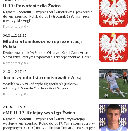
U-17: Powołanie dla Żwira
Napastnik Stomilu Olsztyn Karol Żwir otrzymał powołanie
do reprezentacji Polski do lat 17 (rocznik 1995) na mecz
towarzyski z Anglią.
Komentarzy: 0 »
30.01.12 12:23
Młodzi Stomilowcy w reprezentacji
Polski
Dwóch zawodników Stomilu Olsztyn - Karol Żwir i Artur
Siemaszko - otrzymało powołania do reprezentacji Polski.
Komentarzy: 0 »
21.01.12 17:45
Juniorzy młodsi zremisowali z Arką
Wynikiem 2:2 zakończyło się spotkanie juniorów
młodszych Stomilu Olsztyn z Arką Gdynia.
Komentarzy: 0 »
24.10.11 16:05
eME U-17: Kolejny występ Żwira
Napastnik Stomilu Olsztyn Karol Żwir zaliczył kolejny
występ w reprezentacji Polski do lat 17. Tym razem zagrał w
przegranym 0:2 (0:0) meczu eliminacji mistrzostw Europy z