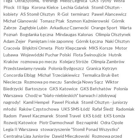
I liga
Ultra(S)tomiL
treningi
Miedź Legnica
GKS Tychy
Wisła
Płock
III liga
Korona Kielce
Lechia Gdańsk
Stomil Olsztyn -
kobiety
AS Stomil Olsztyn
R-Gol
terminarz
Paweł Alancewicz
Michał Glanowski
Tomasz Ptak
Szymon Kaźmierowski
Górnik
Zabrze
Zagłębie Lubin
Arkadiusz Czarnecki
Orange Sport
Warta
Poznań
Bogdanka Łęczna
Mindaugas Kalonas
Olimpia Olsztynek
Adam Zejer
Pamiętam i nie zapomnę
Górnik Łęczna
Naki Olsztyn
Cracovia
Błękitni Orneta
Piotr Klepczarek
MKS Korsze
Motor
Lubawa
Wojewódzki Puchar Polski
Flota Świnoujście
Hutnik
Kraków
rozmowa po meczu
Kolejarz Stróże
Olimpia Zambrów
Przedstawiamy rywala
Polonia Bydgoszcz
Granica Kętrzyn
Concordia Elbląg
Michał Trzeciakiewicz
Termalica Bruk-Bet
Nieciecza
Rozmowa po meczu
Sandecja Nowy Sącz
Wiktor
Biedrzycki
Bartoszyce
GKS Katowice
GKS Bełchatów
Polonia
Warszawa
Chodź w "biało-niebieskich" barwach i zdobywaj
nagrody!
Kamil Hempel
Paweł Piceluk
Stomil Olsztyn - juniorzy
młodsi
Raków Częstochowa
UKS SMS Łódź
Rafał Śledź
Radomiak
Radom
Paweł Kaczmarek
Stomil Travel
ŁKS Łódź
ŁKS Łomża
Rozwój Katowice
Piotr Darmochwał
Bez napinki
Odra Opole
Legia II Warszawa
stowarzyszenie "Stomil Ponad Wszystko"
Centralna Liga Juniorów
Dawid Mieczkowski
Rozmowa przed