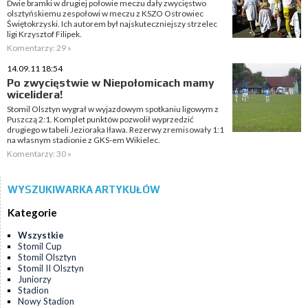
Dwie bramki w drugiej połowie meczu dały zwycięstwo
olsztyńskiemu zespołowi w meczu z KSZO Ostrowiec
Świętokrzyski. Ich autorem był najskuteczniejszy strzelec
ligi Krzysztof Filipek.
Komentarzy: 29 »
14.09.11 18:54
Po zwycięstwie w Niepołomicach mamy
wicelidera!
Stomil Olsztyn wygrał w wyjazdowym spotkaniu ligowym z
Puszczą 2:1. Komplet punktów pozwolił wyprzedzić
drugiego w tabeli Jezioraka Iława. Rezerwy zremisowały 1:1
na własnym stadionie z GKS-em Wikielec.
Komentarzy: 30 »
WYSZUKIWARKA ARTYKUŁÓW
Kategorie
Wszystkie
Stomil Cup
Stomil Olsztyn
Stomil II Olsztyn
Juniorzy
Stadion
Nowy Stadion