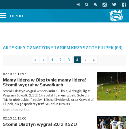
menu
ARTYKUŁY OZNACZONE TAGIEM KRZYSZTOF FILIPEK (63)
1
2
3
4
07.10.11 17:57
Mamy lidera w Olsztynie mamy lidera!
Stomil wygrał w Suwałkach
Stomil Olsztyn wygrał w spotkaniu 13. kolejki drugiej ligi z
Wigrami Suwałki 2:1 (2:1) i został liderem tabeli. Gole dla
"biało-niebieskich" zdobyli Michał Świderski oraz Krzysztof
Filipek, dla gospodarzy trafił Audrius Brokas.
Komentarzy: 31 »
02.10.11 15:00
Stomil Olsztyn wygrał 2:0 z KSZO