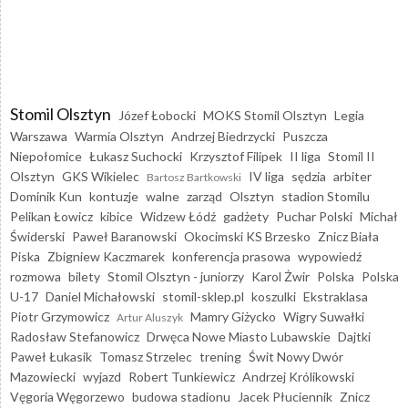
Stomil Olsztyn
Józef Łobocki
MOKS Stomil Olsztyn
Legia
Warszawa
Warmia Olsztyn
Andrzej Biedrzycki
Puszcza
Niepołomice
Łukasz Suchocki
Krzysztof Filipek
II liga
Stomil II
Olsztyn
GKS Wikielec
IV liga
sędzia
arbiter
Bartosz Bartkowski
Dominik Kun
kontuzje
walne
zarząd
Olsztyn
stadion Stomilu
Pelikan Łowicz
kibice
Widzew Łódź
gadżety
Puchar Polski
Michał
Świderski
Paweł Baranowski
Okocimski KS Brzesko
Znicz Biała
Piska
Zbigniew Kaczmarek
konferencja prasowa
wypowiedź
rozmowa
bilety
Stomil Olsztyn - juniorzy
Karol Żwir
Polska
Polska
U-17
Daniel Michałowski
stomil-sklep.pl
koszulki
Ekstraklasa
Piotr Grzymowicz
Mamry Giżycko
Wigry Suwałki
Artur Aluszyk
Radosław Stefanowicz
Drwęca Nowe Miasto Lubawskie
Dajtki
Paweł Łukasik
Tomasz Strzelec
trening
Świt Nowy Dwór
Mazowiecki
wyjazd
Robert Tunkiewicz
Andrzej Królikowski
Vęgoria Węgorzewo
budowa stadionu
Jacek Płuciennik
Znicz