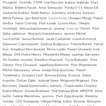
Pruszków
Ostróda
PZPN
Stal Rzeszów
Łukasz Jegliński
Start
Nidzica
Błękitni Pasym
Artur Siemaszko
Polska U-15
Mazur Ełk
Garbarnia Kraków
Rafał Remisz
transfery
konkursy
konkurs
Wisła Puławy
Igor Biedrzycki
Huragan Morąg
Pogoń
Polonia Pasłęk
Siedlce
Sokół Ostróda
Piotr Łysiak
Gutów Mały
Olimpia
Grudziądz
obóz przygotowawczy
sparing
Pasym
Piotr
Erwin Sak
Skiba
plebiscyt
Wojciech Dziemidowicz
Jarocin
Michał
Leszczyński
Janusz Bucholc
Jacek Czałpiński
stomil.olsztyn.pl
Sylwester Czereszewski
Zawisza Bydgoszcz
Polonia Bytom
Patryk
Kun
Arkadiusz Mroczkowski
Motor Lublin
Paweł Głowacki
Emil
Wojda
DKS Dobre Miasto
Mławianka Mława
sparingi
Barczewo
Zin Stadion
wywiad
Arkadiusz Koprucki
Tęcza Biskupiec
Arka
Gdynia
Piotr Głowacki
Jagiellonia Białystok
Piotr Wypniewski
Michał Alancewicz
ultras
Łódzki Klub Sportowy
Paweł
Tomkiewicz
Grzegorz Lech
Bytovia Bytów
licytacje
Adam
Łopatko
Dolcan Ząbki
Jeziorak Iława
Mrągowia Mrągowo
Pisa
Barczewo
Dawid Szymonowicz
karnety
Chojniczanka Chojnice
Dobre Miasto
Zatoka Braniewo
Stal Stalowa Wola
WMZPN
żółte
kartki
Galeria Warmińska
sponsor
Piotr Zajączkowski
Rominta
Gołdap
GKS Stawiguda
Olimpia Elbląg
Łukta
Resovia
Biskupiec