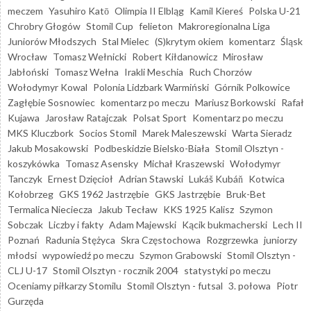
meczem
Yasuhiro Katō
Olimpia II Elbląg
Kamil Kiereś
Polska U-21
Chrobry Głogów
Stomil Cup
felieton
Makroregionalna Liga
Juniorów Młodszych
Stal Mielec
(S)krytym okiem
komentarz
Śląsk
Wrocław
Tomasz Wełnicki
Robert Kiłdanowicz
Mirosław
Jabłoński
Tomasz Wełna
Irakli Meschia
Ruch Chorzów
Wołodymyr Kowal
Polonia Lidzbark Warmiński
Górnik Polkowice
Zagłębie Sosnowiec
komentarz po meczu
Mariusz Borkowski
Rafał
Kujawa
Jarosław Ratajczak
Polsat Sport
Komentarz po meczu
MKS Kluczbork
Socios Stomil
Marek Maleszewski
Warta Sieradz
Jakub Mosakowski
Podbeskidzie Bielsko-Biała
Stomil Olsztyn -
koszykówka
Tomasz Asensky
Michał Kraszewski
Wołodymyr
Tanczyk
Ernest Dzięcioł
Adrian Stawski
Lukáš Kubáň
Kotwica
Kołobrzeg
GKS 1962 Jastrzębie
GKS Jastrzębie
Bruk-Bet
Termalica Nieciecza
Jakub Tecław
KKS 1925 Kalisz
Szymon
Sobczak
Liczby i fakty
Adam Majewski
Kącik bukmacherski
Lech II
Poznań
Radunia Stężyca
Skra Częstochowa
Rozgrzewka
juniorzy
młodsi
wypowiedź po meczu
Szymon Grabowski
Stomil Olsztyn -
CLJ U-17
Stomil Olsztyn - rocznik 2004
statystyki po meczu
Oceniamy piłkarzy Stomilu
Stomil Olsztyn - futsal
3. połowa
Piotr
Gurzęda