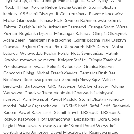
I liga
Ultra(S)tomiL
treningi
Miedź Legnica
GKS Tychy
Wisła
Płock
III liga
Korona Kielce
Lechia Gdańsk
Stomil Olsztyn -
kobiety
AS Stomil Olsztyn
R-Gol
terminarz
Paweł Alancewicz
Michał Glanowski
Tomasz Ptak
Szymon Kaźmierowski
Górnik
Zabrze
Zagłębie Lubin
Arkadiusz Czarnecki
Orange Sport
Warta
Poznań
Bogdanka Łęczna
Mindaugas Kalonas
Olimpia Olsztynek
Adam Zejer
Pamiętam i nie zapomnę
Górnik Łęczna
Naki Olsztyn
Cracovia
Błękitni Orneta
Piotr Klepczarek
MKS Korsze
Motor
Lubawa
Wojewódzki Puchar Polski
Flota Świnoujście
Hutnik
Kraków
rozmowa po meczu
Kolejarz Stróże
Olimpia Zambrów
Przedstawiamy rywala
Polonia Bydgoszcz
Granica Kętrzyn
Concordia Elbląg
Michał Trzeciakiewicz
Termalica Bruk-Bet
Nieciecza
Rozmowa po meczu
Sandecja Nowy Sącz
Wiktor
Biedrzycki
Bartoszyce
GKS Katowice
GKS Bełchatów
Polonia
Warszawa
Chodź w "biało-niebieskich" barwach i zdobywaj
nagrody!
Kamil Hempel
Paweł Piceluk
Stomil Olsztyn - juniorzy
młodsi
Raków Częstochowa
UKS SMS Łódź
Rafał Śledź
Radomiak
Radom
Paweł Kaczmarek
Stomil Travel
ŁKS Łódź
ŁKS Łomża
Rozwój Katowice
Piotr Darmochwał
Bez napinki
Odra Opole
Legia II Warszawa
stowarzyszenie "Stomil Ponad Wszystko"
Centralna Liga Juniorów
Dawid Mieczkowski
Rozmowa przed