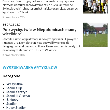
Dwie bramki w drugiej połowie meczu dały zwycięstwo
olsztyńskiemu zespołowi w meczu z KSZO Ostrowiec
Świętokrzyski. Ich autorem był najskuteczniejszy strzelec
ligi Krzysztof Filipek.
Komentarzy: 29 »
14.09.11 18:54
Po zwycięstwie w Niepołomicach mamy
wicelidera!
Stomil Olsztyn wygrał w wyjazdowym spotkaniu ligowym z
Puszczą 2:1. Komplet punktów pozwolił wyprzedzić
drugiego w tabeli Jezioraka Iława. Rezerwy zremisowały 1:1
na własnym stadionie z GKS-em Wikielec.
Komentarzy: 30 »
WYSZUKIWARKA ARTYKUŁÓW
Kategorie
Wszystkie
Stomil Cup
Stomil Olsztyn
Stomil II Olsztyn
Juniorzy
Stadion
Nowy Stadion