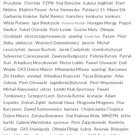
Pruszków
Ostróda
PZPN
Stal Rzeszów
Łukasz Jegliński
Start
Nidzica
Błękitni Pasym
Artur Siemaszko
Polska U-15
Mazur Ełk
Garbarnia Kraków
Rafał Remisz
transfery
konkursy
konkurs
Wisła Puławy
Igor Biedrzycki
Huragan Morąg
Pogoń
Polonia Pasłęk
Siedlce
Sokół Ostróda
Piotr Łysiak
Gutów Mały
Olimpia
Grudziądz
obóz przygotowawczy
sparing
Pasym
Piotr
Erwin Sak
Skiba
plebiscyt
Wojciech Dziemidowicz
Jarocin
Michał
Leszczyński
Janusz Bucholc
Jacek Czałpiński
stomil.olsztyn.pl
Sylwester Czereszewski
Zawisza Bydgoszcz
Polonia Bytom
Patryk
Kun
Arkadiusz Mroczkowski
Motor Lublin
Paweł Głowacki
Emil
Wojda
DKS Dobre Miasto
Mławianka Mława
sparingi
Barczewo
Zin Stadion
wywiad
Arkadiusz Koprucki
Tęcza Biskupiec
Arka
Gdynia
Piotr Głowacki
Jagiellonia Białystok
Piotr Wypniewski
Michał Alancewicz
ultras
Łódzki Klub Sportowy
Paweł
Tomkiewicz
Grzegorz Lech
Bytovia Bytów
licytacje
Adam
Łopatko
Dolcan Ząbki
Jeziorak Iława
Mrągowia Mrągowo
Pisa
Barczewo
Dawid Szymonowicz
karnety
Chojniczanka Chojnice
Dobre Miasto
Zatoka Braniewo
Stal Stalowa Wola
WMZPN
żółte
kartki
Galeria Warmińska
sponsor
Piotr Zajączkowski
Rominta
Gołdap
GKS Stawiguda
Olimpia Elbląg
Łukta
Resovia
Biskupiec