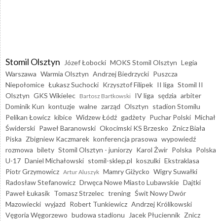
Stomil Olsztyn
Józef Łobocki
MOKS Stomil Olsztyn
Legia
Warszawa
Warmia Olsztyn
Andrzej Biedrzycki
Puszcza
Niepołomice
Łukasz Suchocki
Krzysztof Filipek
II liga
Stomil II
Olsztyn
GKS Wikielec
IV liga
sędzia
arbiter
Bartosz Bartkowski
Dominik Kun
kontuzje
walne
zarząd
Olsztyn
stadion Stomilu
Pelikan Łowicz
kibice
Widzew Łódź
gadżety
Puchar Polski
Michał
Świderski
Paweł Baranowski
Okocimski KS Brzesko
Znicz Biała
Piska
Zbigniew Kaczmarek
konferencja prasowa
wypowiedź
rozmowa
bilety
Stomil Olsztyn - juniorzy
Karol Żwir
Polska
Polska
U-17
Daniel Michałowski
stomil-sklep.pl
koszulki
Ekstraklasa
Piotr Grzymowicz
Mamry Giżycko
Wigry Suwałki
Artur Aluszyk
Radosław Stefanowicz
Drwęca Nowe Miasto Lubawskie
Dajtki
Paweł Łukasik
Tomasz Strzelec
trening
Świt Nowy Dwór
Mazowiecki
wyjazd
Robert Tunkiewicz
Andrzej Królikowski
Vęgoria Węgorzewo
budowa stadionu
Jacek Płuciennik
Znicz