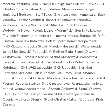
meczem
Yasuhiro Katō
Olimpia II Elbląg
Kamil Kiereś
Polska U-21
Chrobry Głogów
Stomil Cup
felieton
Makroregionalna Liga
Juniorów Młodszych
Stal Mielec
(S)krytym okiem
komentarz
Śląsk
Wrocław
Tomasz Wełnicki
Robert Kiłdanowicz
Mirosław
Jabłoński
Tomasz Wełna
Irakli Meschia
Ruch Chorzów
Wołodymyr Kowal
Polonia Lidzbark Warmiński
Górnik Polkowice
Zagłębie Sosnowiec
komentarz po meczu
Mariusz Borkowski
Rafał
Kujawa
Jarosław Ratajczak
Polsat Sport
Komentarz po meczu
MKS Kluczbork
Socios Stomil
Marek Maleszewski
Warta Sieradz
Jakub Mosakowski
Podbeskidzie Bielsko-Biała
Stomil Olsztyn -
koszykówka
Tomasz Asensky
Michał Kraszewski
Wołodymyr
Tanczyk
Ernest Dzięcioł
Adrian Stawski
Lukáš Kubáň
Kotwica
Kołobrzeg
GKS 1962 Jastrzębie
GKS Jastrzębie
Bruk-Bet
Termalica Nieciecza
Jakub Tecław
KKS 1925 Kalisz
Szymon
Sobczak
Liczby i fakty
Adam Majewski
Kącik bukmacherski
Lech II
Poznań
Radunia Stężyca
Skra Częstochowa
Rozgrzewka
juniorzy
młodsi
wypowiedź po meczu
Szymon Grabowski
Stomil Olsztyn -
CLJ U-17
Stomil Olsztyn - rocznik 2004
statystyki po meczu
Oceniamy piłkarzy Stomilu
Stomil Olsztyn - futsal
3. połowa
Piotr
Gurzęda