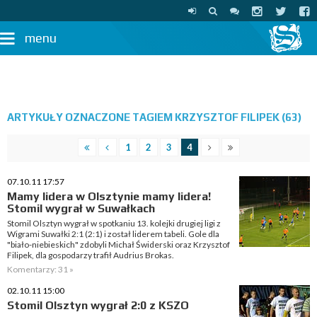
menu
ARTYKUŁY OZNACZONE TAGIEM KRZYSZTOF FILIPEK (63)
1
2
3
4
07.10.11 17:57
Mamy lidera w Olsztynie mamy lidera!
Stomil wygrał w Suwałkach
Stomil Olsztyn wygrał w spotkaniu 13. kolejki drugiej ligi z
Wigrami Suwałki 2:1 (2:1) i został liderem tabeli. Gole dla
"biało-niebieskich" zdobyli Michał Świderski oraz Krzysztof
Filipek, dla gospodarzy trafił Audrius Brokas.
Komentarzy: 31 »
02.10.11 15:00
Stomil Olsztyn wygrał 2:0 z KSZO