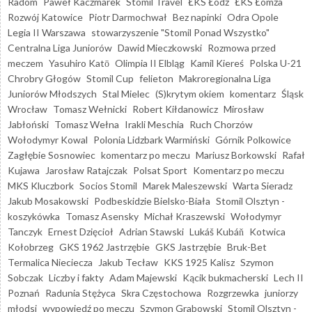
Radom
Paweł Kaczmarek
Stomil Travel
ŁKS Łódź
ŁKS Łomża
Rozwój Katowice
Piotr Darmochwał
Bez napinki
Odra Opole
Legia II Warszawa
stowarzyszenie "Stomil Ponad Wszystko"
Centralna Liga Juniorów
Dawid Mieczkowski
Rozmowa przed
meczem
Yasuhiro Katō
Olimpia II Elbląg
Kamil Kiereś
Polska U-21
Chrobry Głogów
Stomil Cup
felieton
Makroregionalna Liga
Juniorów Młodszych
Stal Mielec
(S)krytym okiem
komentarz
Śląsk
Wrocław
Tomasz Wełnicki
Robert Kiłdanowicz
Mirosław
Jabłoński
Tomasz Wełna
Irakli Meschia
Ruch Chorzów
Wołodymyr Kowal
Polonia Lidzbark Warmiński
Górnik Polkowice
Zagłębie Sosnowiec
komentarz po meczu
Mariusz Borkowski
Rafał
Kujawa
Jarosław Ratajczak
Polsat Sport
Komentarz po meczu
MKS Kluczbork
Socios Stomil
Marek Maleszewski
Warta Sieradz
Jakub Mosakowski
Podbeskidzie Bielsko-Biała
Stomil Olsztyn -
koszykówka
Tomasz Asensky
Michał Kraszewski
Wołodymyr
Tanczyk
Ernest Dzięcioł
Adrian Stawski
Lukáš Kubáň
Kotwica
Kołobrzeg
GKS 1962 Jastrzębie
GKS Jastrzębie
Bruk-Bet
Termalica Nieciecza
Jakub Tecław
KKS 1925 Kalisz
Szymon
Sobczak
Liczby i fakty
Adam Majewski
Kącik bukmacherski
Lech II
Poznań
Radunia Stężyca
Skra Częstochowa
Rozgrzewka
juniorzy
młodsi
wypowiedź po meczu
Szymon Grabowski
Stomil Olsztyn -