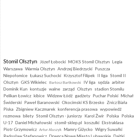
Stomil Olsztyn
Józef Łobocki
MOKS Stomil Olsztyn
Legia
Warszawa
Warmia Olsztyn
Andrzej Biedrzycki
Puszcza
Niepołomice
Łukasz Suchocki
Krzysztof Filipek
II liga
Stomil II
Olsztyn
GKS Wikielec
IV liga
sędzia
arbiter
Bartosz Bartkowski
Dominik Kun
kontuzje
walne
zarząd
Olsztyn
stadion Stomilu
Pelikan Łowicz
kibice
Widzew Łódź
gadżety
Puchar Polski
Michał
Świderski
Paweł Baranowski
Okocimski KS Brzesko
Znicz Biała
Piska
Zbigniew Kaczmarek
konferencja prasowa
wypowiedź
rozmowa
bilety
Stomil Olsztyn - juniorzy
Karol Żwir
Polska
Polska
U-17
Daniel Michałowski
stomil-sklep.pl
koszulki
Ekstraklasa
Piotr Grzymowicz
Mamry Giżycko
Wigry Suwałki
Artur Aluszyk
Radosław Stefanowicz
Drwęca Nowe Miasto Lubawskie
Dajtki