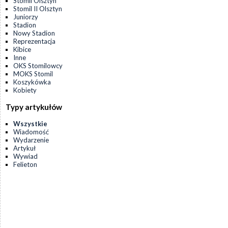
Stomil Olsztyn
Stomil II Olsztyn
Juniorzy
Stadion
Nowy Stadion
Reprezentacja
Kibice
Inne
OKS Stomilowcy
MOKS Stomil
Koszykówka
Kobiety
Typy artykułów
Wszystkie
Wiadomość
Wydarzenie
Artykuł
Wywiad
Felieton