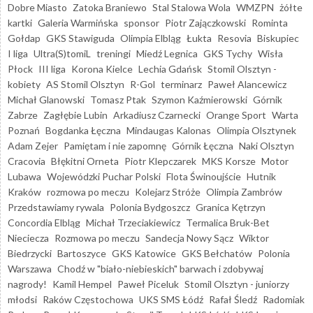
Dobre Miasto
Zatoka Braniewo
Stal Stalowa Wola
WMZPN
żółte
kartki
Galeria Warmińska
sponsor
Piotr Zajączkowski
Rominta
Gołdap
GKS Stawiguda
Olimpia Elbląg
Łukta
Resovia
Biskupiec
I liga
Ultra(S)tomiL
treningi
Miedź Legnica
GKS Tychy
Wisła
Płock
III liga
Korona Kielce
Lechia Gdańsk
Stomil Olsztyn -
kobiety
AS Stomil Olsztyn
R-Gol
terminarz
Paweł Alancewicz
Michał Glanowski
Tomasz Ptak
Szymon Kaźmierowski
Górnik
Zabrze
Zagłębie Lubin
Arkadiusz Czarnecki
Orange Sport
Warta
Poznań
Bogdanka Łęczna
Mindaugas Kalonas
Olimpia Olsztynek
Adam Zejer
Pamiętam i nie zapomnę
Górnik Łęczna
Naki Olsztyn
Cracovia
Błękitni Orneta
Piotr Klepczarek
MKS Korsze
Motor
Lubawa
Wojewódzki Puchar Polski
Flota Świnoujście
Hutnik
Kraków
rozmowa po meczu
Kolejarz Stróże
Olimpia Zambrów
Przedstawiamy rywala
Polonia Bydgoszcz
Granica Kętrzyn
Concordia Elbląg
Michał Trzeciakiewicz
Termalica Bruk-Bet
Nieciecza
Rozmowa po meczu
Sandecja Nowy Sącz
Wiktor
Biedrzycki
Bartoszyce
GKS Katowice
GKS Bełchatów
Polonia
Warszawa
Chodź w "biało-niebieskich" barwach i zdobywaj
nagrody!
Kamil Hempel
Paweł Piceluk
Stomil Olsztyn - juniorzy
młodsi
Raków Częstochowa
UKS SMS Łódź
Rafał Śledź
Radomiak