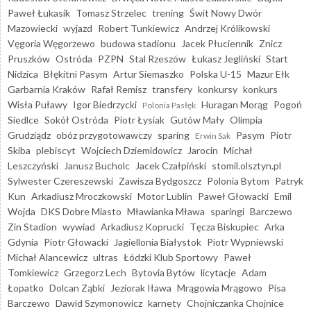
Paweł Łukasik
Tomasz Strzelec
trening
Świt Nowy Dwór
Mazowiecki
wyjazd
Robert Tunkiewicz
Andrzej Królikowski
Vęgoria Węgorzewo
budowa stadionu
Jacek Płuciennik
Znicz
Pruszków
Ostróda
PZPN
Stal Rzeszów
Łukasz Jegliński
Start
Nidzica
Błękitni Pasym
Artur Siemaszko
Polska U-15
Mazur Ełk
Garbarnia Kraków
Rafał Remisz
transfery
konkursy
konkurs
Wisła Puławy
Igor Biedrzycki
Huragan Morąg
Pogoń
Polonia Pasłęk
Siedlce
Sokół Ostróda
Piotr Łysiak
Gutów Mały
Olimpia
Grudziądz
obóz przygotowawczy
sparing
Pasym
Piotr
Erwin Sak
Skiba
plebiscyt
Wojciech Dziemidowicz
Jarocin
Michał
Leszczyński
Janusz Bucholc
Jacek Czałpiński
stomil.olsztyn.pl
Sylwester Czereszewski
Zawisza Bydgoszcz
Polonia Bytom
Patryk
Kun
Arkadiusz Mroczkowski
Motor Lublin
Paweł Głowacki
Emil
Wojda
DKS Dobre Miasto
Mławianka Mława
sparingi
Barczewo
Zin Stadion
wywiad
Arkadiusz Koprucki
Tęcza Biskupiec
Arka
Gdynia
Piotr Głowacki
Jagiellonia Białystok
Piotr Wypniewski
Michał Alancewicz
ultras
Łódzki Klub Sportowy
Paweł
Tomkiewicz
Grzegorz Lech
Bytovia Bytów
licytacje
Adam
Łopatko
Dolcan Ząbki
Jeziorak Iława
Mrągowia Mrągowo
Pisa
Barczewo
Dawid Szymonowicz
karnety
Chojniczanka Chojnice