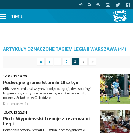
menu
ARTYKUŁY OZNACZONE TAGIEM LEGIA II WARSZAWA (44)
1
2
3
16.07.13 19:09
Podwójne granie Stomilu Olsztyn
Piłkarze Stomilu Olsztyn w środę rozegrają dwa sparingi.
Najpierw zagramy z rezerwami Legii w Bartoszycach, a
potem z Sokołem w Ostródzie.
Komentarzy: 1 »
15.07.13 22:34
Piotr Wypniewski trenuje z rezerwami
Legii
Pomocnik rezerw Stomilu Olsztyn Piotr Wypniewski