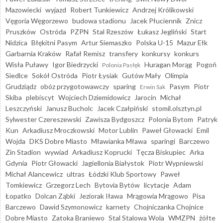
Mazowiecki
wyjazd
Robert Tunkiewicz
Andrzej Królikowski
Vęgoria Węgorzewo
budowa stadionu
Jacek Płuciennik
Znicz
Pruszków
Ostróda
PZPN
Stal Rzeszów
Łukasz Jegliński
Start
Nidzica
Błękitni Pasym
Artur Siemaszko
Polska U-15
Mazur Ełk
Garbarnia Kraków
Rafał Remisz
transfery
konkursy
konkurs
Wisła Puławy
Igor Biedrzycki
Huragan Morąg
Pogoń
Polonia Pasłęk
Siedlce
Sokół Ostróda
Piotr Łysiak
Gutów Mały
Olimpia
Grudziądz
obóz przygotowawczy
sparing
Pasym
Piotr
Erwin Sak
Skiba
plebiscyt
Wojciech Dziemidowicz
Jarocin
Michał
Leszczyński
Janusz Bucholc
Jacek Czałpiński
stomil.olsztyn.pl
Sylwester Czereszewski
Zawisza Bydgoszcz
Polonia Bytom
Patryk
Kun
Arkadiusz Mroczkowski
Motor Lublin
Paweł Głowacki
Emil
Wojda
DKS Dobre Miasto
Mławianka Mława
sparingi
Barczewo
Zin Stadion
wywiad
Arkadiusz Koprucki
Tęcza Biskupiec
Arka
Gdynia
Piotr Głowacki
Jagiellonia Białystok
Piotr Wypniewski
Michał Alancewicz
ultras
Łódzki Klub Sportowy
Paweł
Tomkiewicz
Grzegorz Lech
Bytovia Bytów
licytacje
Adam
Łopatko
Dolcan Ząbki
Jeziorak Iława
Mrągowia Mrągowo
Pisa
Barczewo
Dawid Szymonowicz
karnety
Chojniczanka Chojnice
Dobre Miasto
Zatoka Braniewo
Stal Stalowa Wola
WMZPN
żółte