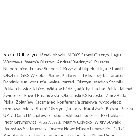
Stomil Olsztyn
Józef Łobocki
MOKS Stomil Olsztyn
Legia
Warszawa
Warmia Olsztyn
Andrzej Biedrzycki
Puszcza
Niepołomice
Łukasz Suchocki
Krzysztof Filipek
II liga
Stomil II
Olsztyn
GKS Wikielec
IV liga
sędzia
arbiter
Bartosz Bartkowski
Dominik Kun
kontuzje
walne
zarząd
Olsztyn
stadion Stomilu
Pelikan Łowicz
kibice
Widzew Łódź
gadżety
Puchar Polski
Michał
Świderski
Paweł Baranowski
Okocimski KS Brzesko
Znicz Biała
Piska
Zbigniew Kaczmarek
konferencja prasowa
wypowiedź
rozmowa
bilety
Stomil Olsztyn - juniorzy
Karol Żwir
Polska
Polska
U-17
Daniel Michałowski
stomil-sklep.pl
koszulki
Ekstraklasa
Piotr Grzymowicz
Mamry Giżycko
Wigry Suwałki
Artur Aluszyk
Radosław Stefanowicz
Drwęca Nowe Miasto Lubawskie
Dajtki
Paweł Łukasik
Tomasz Strzelec
trening
Świt Nowy Dwór