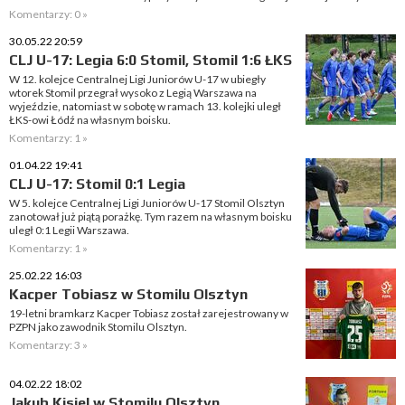
Komentarzy: 0 »
30.05.22 20:59
CLJ U-17: Legia 6:0 Stomil, Stomil 1:6 ŁKS
W 12. kolejce Centralnej Ligi Juniorów U-17 w ubiegły
wtorek Stomil przegrał wysoko z Legią Warszawa na
wyjeździe, natomiast w sobotę w ramach 13. kolejki uległ
ŁKS-owi Łódź na własnym boisku.
Komentarzy: 1 »
01.04.22 19:41
CLJ U-17: Stomil 0:1 Legia
W 5. kolejce Centralnej Ligi Juniorów U-17 Stomil Olsztyn
zanotował już piątą porażkę. Tym razem na własnym boisku
uległ 0:1 Legii Warszawa.
Komentarzy: 1 »
25.02.22 16:03
Kacper Tobiasz w Stomilu Olsztyn
19-letni bramkarz Kacper Tobiasz został zarejestrowany w
PZPN jako zawodnik Stomilu Olsztyn.
Komentarzy: 3 »
04.02.22 18:02
Jakub Kisiel w Stomilu Olsztyn