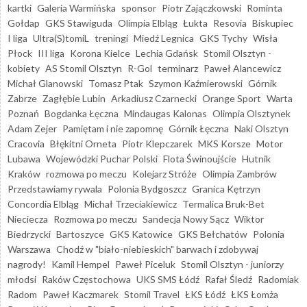
kartki
Galeria Warmińska
sponsor
Piotr Zajączkowski
Rominta
Gołdap
GKS Stawiguda
Olimpia Elbląg
Łukta
Resovia
Biskupiec
I liga
Ultra(S)tomiL
treningi
Miedź Legnica
GKS Tychy
Wisła
Płock
III liga
Korona Kielce
Lechia Gdańsk
Stomil Olsztyn -
kobiety
AS Stomil Olsztyn
R-Gol
terminarz
Paweł Alancewicz
Michał Glanowski
Tomasz Ptak
Szymon Kaźmierowski
Górnik
Zabrze
Zagłębie Lubin
Arkadiusz Czarnecki
Orange Sport
Warta
Poznań
Bogdanka Łęczna
Mindaugas Kalonas
Olimpia Olsztynek
Adam Zejer
Pamiętam i nie zapomnę
Górnik Łęczna
Naki Olsztyn
Cracovia
Błękitni Orneta
Piotr Klepczarek
MKS Korsze
Motor
Lubawa
Wojewódzki Puchar Polski
Flota Świnoujście
Hutnik
Kraków
rozmowa po meczu
Kolejarz Stróże
Olimpia Zambrów
Przedstawiamy rywala
Polonia Bydgoszcz
Granica Kętrzyn
Concordia Elbląg
Michał Trzeciakiewicz
Termalica Bruk-Bet
Nieciecza
Rozmowa po meczu
Sandecja Nowy Sącz
Wiktor
Biedrzycki
Bartoszyce
GKS Katowice
GKS Bełchatów
Polonia
Warszawa
Chodź w "biało-niebieskich" barwach i zdobywaj
nagrody!
Kamil Hempel
Paweł Piceluk
Stomil Olsztyn - juniorzy
młodsi
Raków Częstochowa
UKS SMS Łódź
Rafał Śledź
Radomiak
Radom
Paweł Kaczmarek
Stomil Travel
ŁKS Łódź
ŁKS Łomża