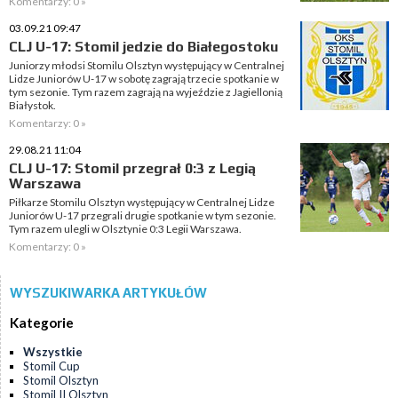
Komentarzy: 0 »
03.09.21 09:47
CLJ U-17: Stomil jedzie do Białegostoku
Juniorzy młodsi Stomilu Olsztyn występujący w Centralnej
Lidze Juniorów U-17 w sobotę zagrają trzecie spotkanie w
tym sezonie. Tym razem zagrają na wyjeździe z Jagiellonią
Białystok.
Komentarzy: 0 »
29.08.21 11:04
CLJ U-17: Stomil przegrał 0:3 z Legią
Warszawa
Piłkarze Stomilu Olsztyn występujący w Centralnej Lidze
Juniorów U-17 przegrali drugie spotkanie w tym sezonie.
Tym razem ulegli w Olsztynie 0:3 Legii Warszawa.
Komentarzy: 0 »
WYSZUKIWARKA ARTYKUŁÓW
Kategorie
Wszystkie
Stomil Cup
Stomil Olsztyn
Stomil II Olsztyn