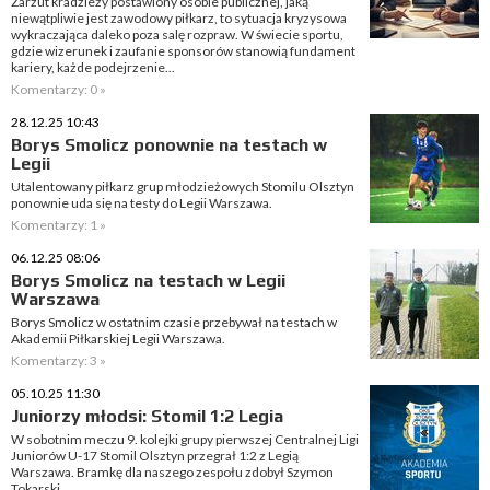
Zarzut kradzieży postawiony osobie publicznej, jaką
niewątpliwie jest zawodowy piłkarz, to sytuacja kryzysowa
wykraczająca daleko poza salę rozpraw. W świecie sportu,
gdzie wizerunek i zaufanie sponsorów stanowią fundament
kariery, każde podejrzenie...
Komentarzy: 0 »
28.12.25 10:43
Borys Smolicz ponownie na testach w
Legii
Utalentowany piłkarz grup młodzieżowych Stomilu Olsztyn
ponownie uda się na testy do Legii Warszawa.
Komentarzy: 1 »
06.12.25 08:06
Borys Smolicz na testach w Legii
Warszawa
Borys Smolicz w ostatnim czasie przebywał na testach w
Akademii Piłkarskiej Legii Warszawa.
Komentarzy: 3 »
05.10.25 11:30
Juniorzy młodsi: Stomil 1:2 Legia
W sobotnim meczu 9. kolejki grupy pierwszej Centralnej Ligi
Juniorów U-17 Stomil Olsztyn przegrał 1:2 z Legią
Warszawa. Bramkę dla naszego zespołu zdobył Szymon
Tokarski.