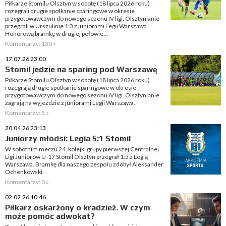
Piłkarze Stomilu Olsztyn w sobotę (18 lipca 2026 roku)
rozegrali drugie spotkanie sparingowe w okresie
przygotowawczym do nowego sezonu IV ligi. Olsztynianie
przegrali w Urszulinie 1:3 z juniorami Legii Warszawa.
Honorową bramkę w drugiej połowie...
Komentarzy: 130 »
17.07.26 23:00
Stomil jedzie na sparing pod Warszawę
Piłkarze Stomilu Olsztyn w sobotę (18 lipca 2026 roku)
rozegrają drugie spotkanie sparingowe w okresie
przygotowawczym do nowego sezonu IV ligi. Olsztynianie
zagrają na wyjeździe z juniorami Legii Warszawa.
Komentarzy: 5 »
20.04.26 23:13
Juniorzy młodsi: Legia 5:1 Stomil
W sobotnim meczu 24. kolejki grupy pierwszej Centralnej
Ligi Juniorów U-17 Stomil Olsztyn przegrał 1:5 z Legią
Warszawa. Bramkę dla naszego zespołu zdobył Aleksander
Ochenkowski.
Komentarzy: 0 »
02.02.26 10:46
Piłkarz oskarżony o kradzież. W czym
może pomóc adwokat?