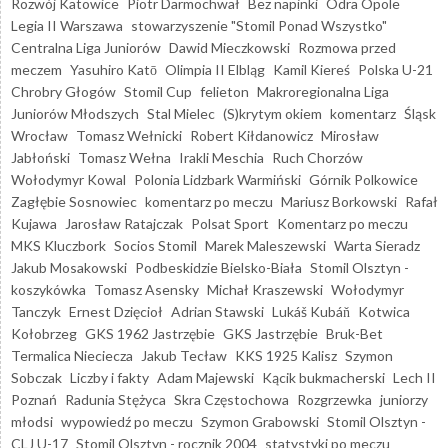
Rozwój Katowice
Piotr Darmochwał
Bez napinki
Odra Opole
Legia II Warszawa
stowarzyszenie "Stomil Ponad Wszystko"
Centralna Liga Juniorów
Dawid Mieczkowski
Rozmowa przed
meczem
Yasuhiro Katō
Olimpia II Elbląg
Kamil Kiereś
Polska U-21
Chrobry Głogów
Stomil Cup
felieton
Makroregionalna Liga
Juniorów Młodszych
Stal Mielec
(S)krytym okiem
komentarz
Śląsk
Wrocław
Tomasz Wełnicki
Robert Kiłdanowicz
Mirosław
Jabłoński
Tomasz Wełna
Irakli Meschia
Ruch Chorzów
Wołodymyr Kowal
Polonia Lidzbark Warmiński
Górnik Polkowice
Zagłębie Sosnowiec
komentarz po meczu
Mariusz Borkowski
Rafał
Kujawa
Jarosław Ratajczak
Polsat Sport
Komentarz po meczu
MKS Kluczbork
Socios Stomil
Marek Maleszewski
Warta Sieradz
Jakub Mosakowski
Podbeskidzie Bielsko-Biała
Stomil Olsztyn -
koszykówka
Tomasz Asensky
Michał Kraszewski
Wołodymyr
Tanczyk
Ernest Dzięcioł
Adrian Stawski
Lukáš Kubáň
Kotwica
Kołobrzeg
GKS 1962 Jastrzębie
GKS Jastrzębie
Bruk-Bet
Termalica Nieciecza
Jakub Tecław
KKS 1925 Kalisz
Szymon
Sobczak
Liczby i fakty
Adam Majewski
Kącik bukmacherski
Lech II
Poznań
Radunia Stężyca
Skra Częstochowa
Rozgrzewka
juniorzy
młodsi
wypowiedź po meczu
Szymon Grabowski
Stomil Olsztyn -
CLJ U-17
Stomil Olsztyn - rocznik 2004
statystyki po meczu