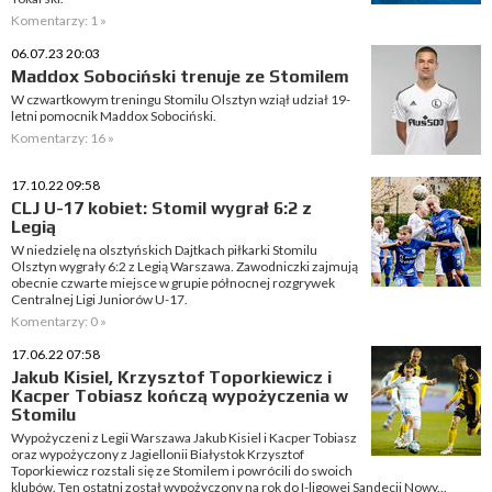
Komentarzy: 1 »
06.07.23 20:03
Maddox Sobociński trenuje ze Stomilem
W czwartkowym treningu Stomilu Olsztyn wziął udział 19-
letni pomocnik Maddox Sobociński.
Komentarzy: 16 »
17.10.22 09:58
CLJ U-17 kobiet: Stomil wygrał 6:2 z
Legią
W niedzielę na olsztyńskich Dajtkach piłkarki Stomilu
Olsztyn wygrały 6:2 z Legią Warszawa. Zawodniczki zajmują
obecnie czwarte miejsce w grupie północnej rozgrywek
Centralnej Ligi Juniorów U-17.
Komentarzy: 0 »
17.06.22 07:58
Jakub Kisiel, Krzysztof Toporkiewicz i
Kacper Tobiasz kończą wypożyczenia w
Stomilu
Wypożyczeni z Legii Warszawa Jakub Kisiel i Kacper Tobiasz
oraz wypożyczony z Jagiellonii Białystok Krzysztof
Toporkiewicz rozstali się ze Stomilem i powrócili do swoich
klubów. Ten ostatni został wypożyczony na rok do I-ligowej Sandecji Nowy...