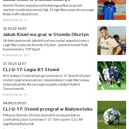
Stomil Olsztyn wypożyczył kolejnego piłkarza przed
startem rundy wiosennej I ligi. Z Legii Warszawa do naszego
klubu trafił Jakub Kisiel.
Komentarzy: 2 »
12.01.22 14:33
Jakub Kisiel ma grać w Stomilu Olsztyn
18-letni pomocnik Jakub Kisiel ma zostać wypożyczony z
Legii Warszawa do Stomilu Olsztyn - poinformował Piotr
Kamieniecki z TVP Sport.
Komentarzy: 12 »
17.10.21 13:57
CLJ U-17: Legia 8:1 Stomil
W 9. kolejce Centralnej Ligi Juniorów U-17 Stomil Olsztyn
został rozgromiony przez rówieśników z Legii Warszawa.
Jedyną bramkę dla naszego zespołu zdobył Hubert
Tomaszewski.
Komentarzy: 2 »
04.09.21 20:55
CLJ U-17: Stomil przegrał w Białymstoku
Piłkarze Stomilu Olsztyn doznali trzeciej porażki w
Centralnej Lidze Juniorów U-17. Tym razem 1:2 z AP
Jagiellonią Białystok.