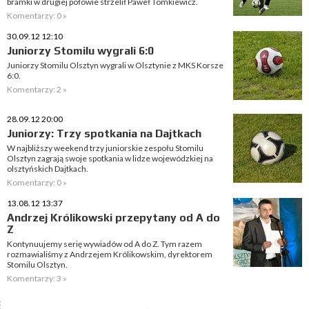
bramki w drugiej połowie strzelił Paweł Tomkiewicz.
Komentarzy: 0 »
30.09.12 12:10
Juniorzy Stomilu wygrali 6:0
Juniorzy Stomilu Olsztyn wygrali w Olsztynie z MKS Korsze
6:0.
Komentarzy: 2 »
28.09.12 20:00
Juniorzy: Trzy spotkania na Dajtkach
W najbliższy weekend trzy juniorskie zespołu Stomilu
Olsztyn zagrają swoje spotkania w lidze wojewódzkiej na
olsztyńskich Dajtkach.
Komentarzy: 0 »
13.08.12 13:37
Andrzej Królikowski przepytany od A do
Z
Kontynuujemy serię wywiadów od A do Z. Tym razem
rozmawialiśmy z Andrzejem Królikowskim, dyrektorem
Stomilu Olsztyn.
Komentarzy: 3 »