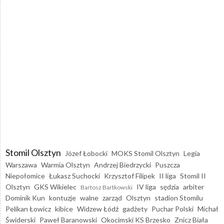
Stomil Olsztyn
Józef Łobocki
MOKS Stomil Olsztyn
Legia
Warszawa
Warmia Olsztyn
Andrzej Biedrzycki
Puszcza
Niepołomice
Łukasz Suchocki
Krzysztof Filipek
II liga
Stomil II
Olsztyn
GKS Wikielec
IV liga
sędzia
arbiter
Bartosz Bartkowski
Dominik Kun
kontuzje
walne
zarząd
Olsztyn
stadion Stomilu
Pelikan Łowicz
kibice
Widzew Łódź
gadżety
Puchar Polski
Michał
Świderski
Paweł Baranowski
Okocimski KS Brzesko
Znicz Biała