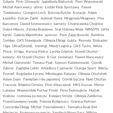
Gdynia
Piotr Głowacki
Jagiellonia Białystok
Piotr Wypniewski
Michał Alancewicz
ultras
Łódzki Klub Sportowy
Paweł
Tomkiewicz
Grzegorz Lech
Bytovia Bytów
licytacje
Adam
Łopatko
Dolcan Ząbki
Jeziorak Iława
Mrągowia Mrągowo
Pisa
Barczewo
Dawid Szymonowicz
karnety
Chojniczanka Chojnice
Dobre Miasto
Zatoka Braniewo
Stal Stalowa Wola
WMZPN
żółte
kartki
Galeria Warmińska
sponsor
Piotr Zajączkowski
Rominta
Gołdap
GKS Stawiguda
Olimpia Elbląg
Łukta
Resovia
Biskupiec
I liga
Ultra(S)tomiL
treningi
Miedź Legnica
GKS Tychy
Wisła
Płock
III liga
Korona Kielce
Lechia Gdańsk
Stomil Olsztyn -
kobiety
AS Stomil Olsztyn
R-Gol
terminarz
Paweł Alancewicz
Michał Glanowski
Tomasz Ptak
Szymon Kaźmierowski
Górnik
Zabrze
Zagłębie Lubin
Arkadiusz Czarnecki
Orange Sport
Warta
Poznań
Bogdanka Łęczna
Mindaugas Kalonas
Olimpia Olsztynek
Adam Zejer
Pamiętam i nie zapomnę
Górnik Łęczna
Naki Olsztyn
Cracovia
Błękitni Orneta
Piotr Klepczarek
MKS Korsze
Motor
Lubawa
Wojewódzki Puchar Polski
Flota Świnoujście
Hutnik
Kraków
rozmowa po meczu
Kolejarz Stróże
Olimpia Zambrów
Przedstawiamy rywala
Polonia Bydgoszcz
Granica Kętrzyn
Concordia Elbląg
Michał Trzeciakiewicz
Termalica Bruk-Bet
Nieciecza
Rozmowa po meczu
Sandecja Nowy Sącz
Wiktor