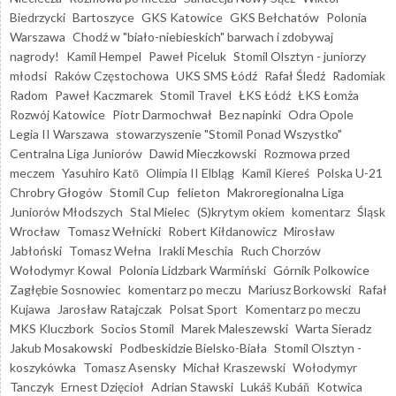
Biedrzycki
Bartoszyce
GKS Katowice
GKS Bełchatów
Polonia
Warszawa
Chodź w "biało-niebieskich" barwach i zdobywaj
nagrody!
Kamil Hempel
Paweł Piceluk
Stomil Olsztyn - juniorzy
młodsi
Raków Częstochowa
UKS SMS Łódź
Rafał Śledź
Radomiak
Radom
Paweł Kaczmarek
Stomil Travel
ŁKS Łódź
ŁKS Łomża
Rozwój Katowice
Piotr Darmochwał
Bez napinki
Odra Opole
Legia II Warszawa
stowarzyszenie "Stomil Ponad Wszystko"
Centralna Liga Juniorów
Dawid Mieczkowski
Rozmowa przed
meczem
Yasuhiro Katō
Olimpia II Elbląg
Kamil Kiereś
Polska U-21
Chrobry Głogów
Stomil Cup
felieton
Makroregionalna Liga
Juniorów Młodszych
Stal Mielec
(S)krytym okiem
komentarz
Śląsk
Wrocław
Tomasz Wełnicki
Robert Kiłdanowicz
Mirosław
Jabłoński
Tomasz Wełna
Irakli Meschia
Ruch Chorzów
Wołodymyr Kowal
Polonia Lidzbark Warmiński
Górnik Polkowice
Zagłębie Sosnowiec
komentarz po meczu
Mariusz Borkowski
Rafał
Kujawa
Jarosław Ratajczak
Polsat Sport
Komentarz po meczu
MKS Kluczbork
Socios Stomil
Marek Maleszewski
Warta Sieradz
Jakub Mosakowski
Podbeskidzie Bielsko-Biała
Stomil Olsztyn -
koszykówka
Tomasz Asensky
Michał Kraszewski
Wołodymyr
Tanczyk
Ernest Dzięcioł
Adrian Stawski
Lukáš Kubáň
Kotwica