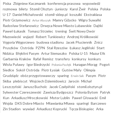
Piska
Zbigniew Kaczmarek
konferencja prasowa
wypowiedź
rozmowa
bilety
Stomil Olsztyn - juniorzy
Karol Żwir
Polska
Polska
U-17
Daniel Michałowski
stomil-sklep.pl
koszulki
Ekstraklasa
Piotr Grzymowicz
Mamry Giżycko
Wigry Suwałki
Artur Aluszyk
Radosław Stefanowicz
Drwęca Nowe Miasto Lubawskie
Dajtki
Paweł Łukasik
Tomasz Strzelec
trening
Świt Nowy Dwór
Mazowiecki
wyjazd
Robert Tunkiewicz
Andrzej Królikowski
Vęgoria Węgorzewo
budowa stadionu
Jacek Płuciennik
Znicz
Pruszków
Ostróda
PZPN
Stal Rzeszów
Łukasz Jegliński
Start
Nidzica
Błękitni Pasym
Artur Siemaszko
Polska U-15
Mazur Ełk
Garbarnia Kraków
Rafał Remisz
transfery
konkursy
konkurs
Wisła Puławy
Igor Biedrzycki
Huragan Morąg
Pogoń
Polonia Pasłęk
Siedlce
Sokół Ostróda
Piotr Łysiak
Gutów Mały
Olimpia
Grudziądz
obóz przygotowawczy
sparing
Pasym
Piotr
Erwin Sak
Skiba
plebiscyt
Wojciech Dziemidowicz
Jarocin
Michał
Leszczyński
Janusz Bucholc
Jacek Czałpiński
stomil.olsztyn.pl
Sylwester Czereszewski
Zawisza Bydgoszcz
Polonia Bytom
Patryk
Kun
Arkadiusz Mroczkowski
Motor Lublin
Paweł Głowacki
Emil
Wojda
DKS Dobre Miasto
Mławianka Mława
sparingi
Barczewo
Zin Stadion
wywiad
Arkadiusz Koprucki
Tęcza Biskupiec
Arka