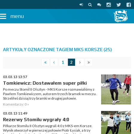
menu
ARTYKUŁY OZNACZONE TAGIEM MKS KORSZE (25)
1
2
03.03.13 13:57
Tomkiewicz: Dostawałem super piłki
Po meczu Stomil II Olsztyn - MKS Korsze rozmawialiśmy z
Pawłem Tomkiewiczem, autorem trzech bramek w meczu.
Strzeliłeś dzisiaj trzy bramki w drugiej połowie.
Komentarzy: 0 »
03.03.13 11:49
Rezerwy Stomilu wygrały 4:0
Piłkarze Stomilu II Olsztyn wygrali 4:0 z MKS-em Korsze.
Wynik otworzył w pierwszej połowie Piotr Łysiak, a trzy