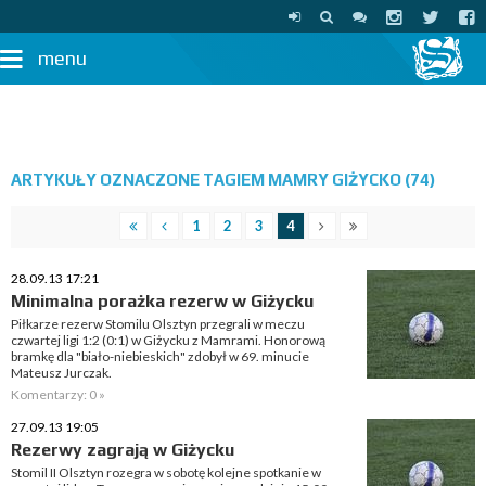
menu
ARTYKUŁY OZNACZONE TAGIEM MAMRY GIŻYCKO (74)
1
2
3
4
28.09.13 17:21
Minimalna porażka rezerw w Giżycku
Piłkarze rezerw Stomilu Olsztyn przegrali w meczu
czwartej ligi 1:2 (0:1) w Giżycku z Mamrami. Honorową
bramkę dla "biało-niebieskich" zdobył w 69. minucie
Mateusz Jurczak.
Komentarzy: 0 »
27.09.13 19:05
Rezerwy zagrają w Giżycku
Stomil II Olsztyn rozegra w sobotę kolejne spotkanie w