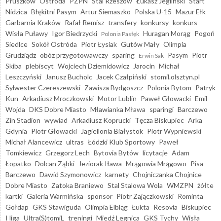
Pruszków
Ostróda
PZPN
Stal Rzeszów
Łukasz Jegliński
Start
Nidzica
Błękitni Pasym
Artur Siemaszko
Polska U-15
Mazur Ełk
Garbarnia Kraków
Rafał Remisz
transfery
konkursy
konkurs
Wisła Puławy
Igor Biedrzycki
Huragan Morąg
Pogoń
Polonia Pasłęk
Siedlce
Sokół Ostróda
Piotr Łysiak
Gutów Mały
Olimpia
Grudziądz
obóz przygotowawczy
sparing
Pasym
Piotr
Erwin Sak
Skiba
plebiscyt
Wojciech Dziemidowicz
Jarocin
Michał
Leszczyński
Janusz Bucholc
Jacek Czałpiński
stomil.olsztyn.pl
Sylwester Czereszewski
Zawisza Bydgoszcz
Polonia Bytom
Patryk
Kun
Arkadiusz Mroczkowski
Motor Lublin
Paweł Głowacki
Emil
Wojda
DKS Dobre Miasto
Mławianka Mława
sparingi
Barczewo
Zin Stadion
wywiad
Arkadiusz Koprucki
Tęcza Biskupiec
Arka
Gdynia
Piotr Głowacki
Jagiellonia Białystok
Piotr Wypniewski
Michał Alancewicz
ultras
Łódzki Klub Sportowy
Paweł
Tomkiewicz
Grzegorz Lech
Bytovia Bytów
licytacje
Adam
Łopatko
Dolcan Ząbki
Jeziorak Iława
Mrągowia Mrągowo
Pisa
Barczewo
Dawid Szymonowicz
karnety
Chojniczanka Chojnice
Dobre Miasto
Zatoka Braniewo
Stal Stalowa Wola
WMZPN
żółte
kartki
Galeria Warmińska
sponsor
Piotr Zajączkowski
Rominta
Gołdap
GKS Stawiguda
Olimpia Elbląg
Łukta
Resovia
Biskupiec
I liga
Ultra(S)tomiL
treningi
Miedź Legnica
GKS Tychy
Wisła