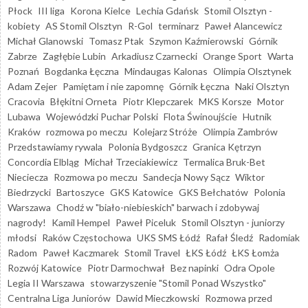
Płock
III liga
Korona Kielce
Lechia Gdańsk
Stomil Olsztyn -
kobiety
AS Stomil Olsztyn
R-Gol
terminarz
Paweł Alancewicz
Michał Glanowski
Tomasz Ptak
Szymon Kaźmierowski
Górnik
Zabrze
Zagłębie Lubin
Arkadiusz Czarnecki
Orange Sport
Warta
Poznań
Bogdanka Łęczna
Mindaugas Kalonas
Olimpia Olsztynek
Adam Zejer
Pamiętam i nie zapomnę
Górnik Łęczna
Naki Olsztyn
Cracovia
Błękitni Orneta
Piotr Klepczarek
MKS Korsze
Motor
Lubawa
Wojewódzki Puchar Polski
Flota Świnoujście
Hutnik
Kraków
rozmowa po meczu
Kolejarz Stróże
Olimpia Zambrów
Przedstawiamy rywala
Polonia Bydgoszcz
Granica Kętrzyn
Concordia Elbląg
Michał Trzeciakiewicz
Termalica Bruk-Bet
Nieciecza
Rozmowa po meczu
Sandecja Nowy Sącz
Wiktor
Biedrzycki
Bartoszyce
GKS Katowice
GKS Bełchatów
Polonia
Warszawa
Chodź w "biało-niebieskich" barwach i zdobywaj
nagrody!
Kamil Hempel
Paweł Piceluk
Stomil Olsztyn - juniorzy
młodsi
Raków Częstochowa
UKS SMS Łódź
Rafał Śledź
Radomiak
Radom
Paweł Kaczmarek
Stomil Travel
ŁKS Łódź
ŁKS Łomża
Rozwój Katowice
Piotr Darmochwał
Bez napinki
Odra Opole
Legia II Warszawa
stowarzyszenie "Stomil Ponad Wszystko"
Centralna Liga Juniorów
Dawid Mieczkowski
Rozmowa przed