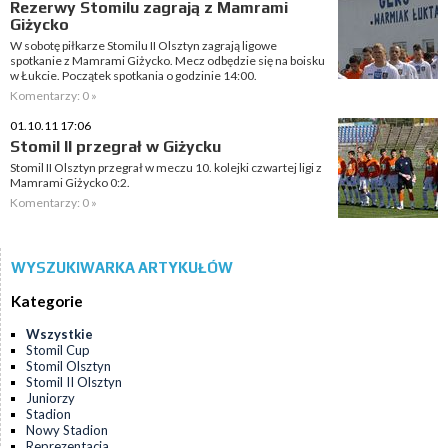
Rezerwy Stomilu zagrają z Mamrami
Giżycko
W sobotę piłkarze Stomilu II Olsztyn zagrają ligowe
spotkanie z Mamrami Giżycko. Mecz odbędzie się na boisku
w Łukcie. Początek spotkania o godzinie 14:00.
Komentarzy: 0 »
01.10.11 17:06
Stomil II przegrał w Giżycku
Stomil II Olsztyn przegrał w meczu 10. kolejki czwartej ligi z
Mamrami Giżycko 0:2.
Komentarzy: 0 »
WYSZUKIWARKA ARTYKUŁÓW
Kategorie
Wszystkie
Stomil Cup
Stomil Olsztyn
Stomil II Olsztyn
Juniorzy
Stadion
Nowy Stadion
Reprezentacja