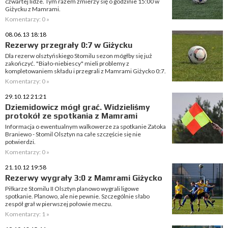
czwartej lidze. Tym razem zmierzy się o godzinie 15:00 w
Giżycku z Mamrami.
Komentarzy: 0 »
08.06.13 18:18
Rezerwy przegrały 0:7 w Giżycku
Dla rezerw olsztyńskiego Stomilu sezon mógłby się już
zakończyć. "Biało-niebiescy" mieli problemy z
kompletowaniem składu i przegrali z Mamrami Giżycko 0:7.
Komentarzy: 0 »
29.10.12 21:21
Dziemidowicz mógł grać. Widzieliśmy
protokół ze spotkania z Mamrami
Informacja o ewentualnym walkowerze za spotkanie Zatoka
Braniewo - Stomil Olsztyn na całe szczęście się nie
potwierdzi.
Komentarzy: 0 »
21.10.12 19:58
Rezerwy wygrały 3:0 z Mamrami Giżycko
Piłkarze Stomilu II Olsztyn planowo wygrali ligowe
spotkanie. Planowo, ale nie pewnie. Szczególnie słabo
zespół grał w pierwszej połowie meczu.
Komentarzy: 1 »