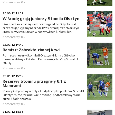
Komentarzy: 0 »
28.08.12 11:39
W środę grają juniorzy Stomilu Olsztyn
Dwa spotkania na Dajtkach oraz wyjazd do Giżycka - tak
prezentują się plany na środę (29 sierpnia) trzech drużyn
Stomilu, występujących w rozgrywkach juniorskich.
Komentarzy: 0 »
12.05.12 19:49
Remisz: Zabrakło zimnej krwi
Po meczu rezerw Stomilu II Olsztyn - Mamry Giżycko
rozmawialiśmy z Rafałem Remiszem, obrońcą Stomilu II
Olsztyn.
Komentarzy: 0 »
12.05.12 15:52
Rezerwy Stomilu przegrały 0:1 z
Mamrami
Mamry Giżycko wywiozły z Łukty komplet punktów. Stomil II
Olsztyn mimo, że miał wiele sytuacji podbramkowych nie
strzelił żadnego gola.
Komentarzy: 0 »
11.05.12 18:36