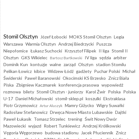
Stomil Olsztyn
Józef Łobocki
MOKS Stomil Olsztyn
Legia
Warszawa
Warmia Olsztyn
Andrzej Biedrzycki
Puszcza
Niepołomice
Łukasz Suchocki
Krzysztof Filipek
II liga
Stomil II
Olsztyn
GKS Wikielec
IV liga
sędzia
arbiter
Bartosz Bartkowski
Dominik Kun
kontuzje
walne
zarząd
Olsztyn
stadion Stomilu
Pelikan Łowicz
kibice
Widzew Łódź
gadżety
Puchar Polski
Michał
Świderski
Paweł Baranowski
Okocimski KS Brzesko
Znicz Biała
Piska
Zbigniew Kaczmarek
konferencja prasowa
wypowiedź
rozmowa
bilety
Stomil Olsztyn - juniorzy
Karol Żwir
Polska
Polska
U-17
Daniel Michałowski
stomil-sklep.pl
koszulki
Ekstraklasa
Piotr Grzymowicz
Mamry Giżycko
Wigry Suwałki
Artur Aluszyk
Radosław Stefanowicz
Drwęca Nowe Miasto Lubawskie
Dajtki
Paweł Łukasik
Tomasz Strzelec
trening
Świt Nowy Dwór
Mazowiecki
wyjazd
Robert Tunkiewicz
Andrzej Królikowski
Vęgoria Węgorzewo
budowa stadionu
Jacek Płuciennik
Znicz