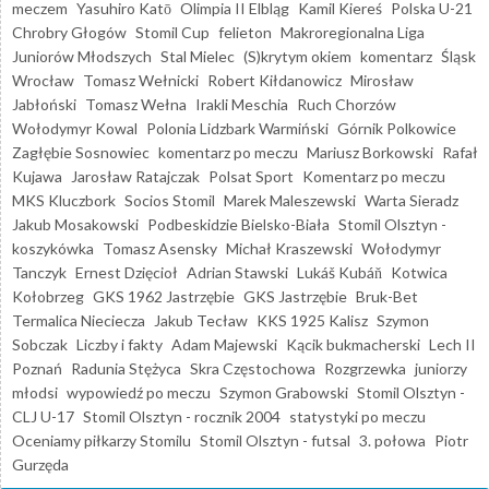
meczem
Yasuhiro Katō
Olimpia II Elbląg
Kamil Kiereś
Polska U-21
Chrobry Głogów
Stomil Cup
felieton
Makroregionalna Liga
Juniorów Młodszych
Stal Mielec
(S)krytym okiem
komentarz
Śląsk
Wrocław
Tomasz Wełnicki
Robert Kiłdanowicz
Mirosław
Jabłoński
Tomasz Wełna
Irakli Meschia
Ruch Chorzów
Wołodymyr Kowal
Polonia Lidzbark Warmiński
Górnik Polkowice
Zagłębie Sosnowiec
komentarz po meczu
Mariusz Borkowski
Rafał
Kujawa
Jarosław Ratajczak
Polsat Sport
Komentarz po meczu
MKS Kluczbork
Socios Stomil
Marek Maleszewski
Warta Sieradz
Jakub Mosakowski
Podbeskidzie Bielsko-Biała
Stomil Olsztyn -
koszykówka
Tomasz Asensky
Michał Kraszewski
Wołodymyr
Tanczyk
Ernest Dzięcioł
Adrian Stawski
Lukáš Kubáň
Kotwica
Kołobrzeg
GKS 1962 Jastrzębie
GKS Jastrzębie
Bruk-Bet
Termalica Nieciecza
Jakub Tecław
KKS 1925 Kalisz
Szymon
Sobczak
Liczby i fakty
Adam Majewski
Kącik bukmacherski
Lech II
Poznań
Radunia Stężyca
Skra Częstochowa
Rozgrzewka
juniorzy
młodsi
wypowiedź po meczu
Szymon Grabowski
Stomil Olsztyn -
CLJ U-17
Stomil Olsztyn - rocznik 2004
statystyki po meczu
Oceniamy piłkarzy Stomilu
Stomil Olsztyn - futsal
3. połowa
Piotr
Gurzęda