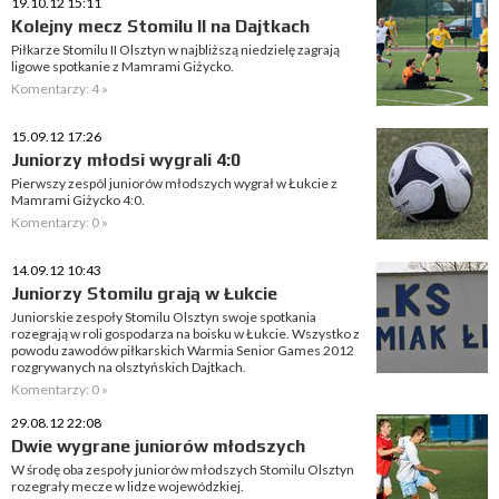
19.10.12 15:11
Kolejny mecz Stomilu II na Dajtkach
Piłkarze Stomilu II Olsztyn w najbliższą niedzielę zagrają
ligowe spotkanie z Mamrami Giżycko.
Komentarzy: 4 »
15.09.12 17:26
Juniorzy młodsi wygrali 4:0
Pierwszy zespól juniorów młodszych wygrał w Łukcie z
Mamrami Giżycko 4:0.
Komentarzy: 0 »
14.09.12 10:43
Juniorzy Stomilu grają w Łukcie
Juniorskie zespoły Stomilu Olsztyn swoje spotkania
rozegrają w roli gospodarza na boisku w Łukcie. Wszystko z
powodu zawodów piłkarskich Warmia Senior Games 2012
rozgrywanych na olsztyńskich Dajtkach.
Komentarzy: 0 »
29.08.12 22:08
Dwie wygrane juniorów młodszych
W środę oba zespoły juniorów młodszych Stomilu Olsztyn
rozegrały mecze w lidze wojewódzkiej.