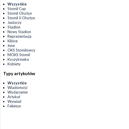
Wszystkie
Stomil Cup
Stomil Olsztyn
Stomil II Olsztyn
Juniorzy
Stadion
Nowy Stadion
Reprezentacja
Kibice
Inne
OKS Stomilowcy
MOKS Stomil
Koszykówka
Kobiety
Typy artykułów
Wszystkie
Wiadomość
Wydarzenie
Artykuł
Wywiad
Felieton