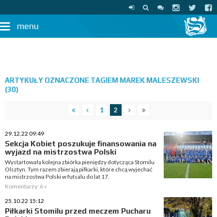
menu
ARTYKUŁY OZNACZONE TAGIEM MAREK MALESZEWSKI
(30)
1
2
29.12.22 09:49
Sekcja Kobiet poszukuje finansowania na
wyjazd na mistrzostwa Polski
Wystartowała kolejna zbiórka pieniędzy dotycząca Stomilu
Olsztyn. Tym razem zbierają piłkarki, które chcą wyjechać
na mistrzostwa Polski w futsalu do lat 17.
Komentarzy: 6 »
25.10.22 15:12
Piłkarki Stomilu przed meczem Pucharu