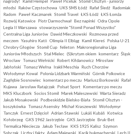
nagrody!
Kamil Hempel
Paweł Piceluk
Stomil Olsztyn - juniorzy
młodsi
Raków Częstochowa
UKS SMS Łódź
Rafał Śledź
Radomiak
Radom
Paweł Kaczmarek
Stomil Travel
ŁKS Łódź
ŁKS Łomża
Rozwój Katowice
Piotr Darmochwał
Bez napinki
Odra Opole
Legia II Warszawa
stowarzyszenie "Stomil Ponad Wszystko"
Centralna Liga Juniorów
Dawid Mieczkowski
Rozmowa przed
meczem
Yasuhiro Katō
Olimpia II Elbląg
Kamil Kiereś
Polska U-21
Chrobry Głogów
Stomil Cup
felieton
Makroregionalna Liga
Juniorów Młodszych
Stal Mielec
(S)krytym okiem
komentarz
Śląsk
Wrocław
Tomasz Wełnicki
Robert Kiłdanowicz
Mirosław
Jabłoński
Tomasz Wełna
Irakli Meschia
Ruch Chorzów
Wołodymyr Kowal
Polonia Lidzbark Warmiński
Górnik Polkowice
Zagłębie Sosnowiec
komentarz po meczu
Mariusz Borkowski
Rafał
Kujawa
Jarosław Ratajczak
Polsat Sport
Komentarz po meczu
MKS Kluczbork
Socios Stomil
Marek Maleszewski
Warta Sieradz
Jakub Mosakowski
Podbeskidzie Bielsko-Biała
Stomil Olsztyn -
koszykówka
Tomasz Asensky
Michał Kraszewski
Wołodymyr
Tanczyk
Ernest Dzięcioł
Adrian Stawski
Lukáš Kubáň
Kotwica
Kołobrzeg
GKS 1962 Jastrzębie
GKS Jastrzębie
Bruk-Bet
Termalica Nieciecza
Jakub Tecław
KKS 1925 Kalisz
Szymon
Sobczak
Liczby i fakty
Adam Majewski
Kącik bukmacherski
Lech II