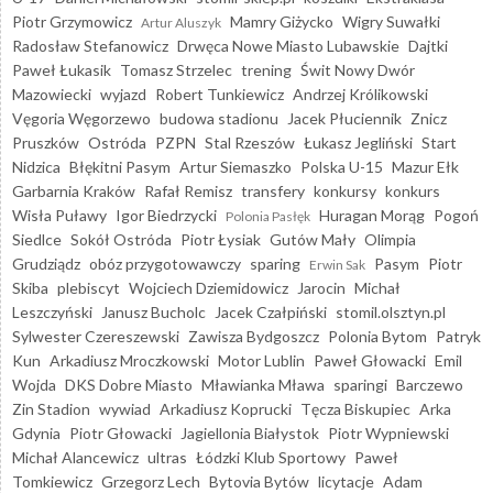
Piotr Grzymowicz
Mamry Giżycko
Wigry Suwałki
Artur Aluszyk
Radosław Stefanowicz
Drwęca Nowe Miasto Lubawskie
Dajtki
Paweł Łukasik
Tomasz Strzelec
trening
Świt Nowy Dwór
Mazowiecki
wyjazd
Robert Tunkiewicz
Andrzej Królikowski
Vęgoria Węgorzewo
budowa stadionu
Jacek Płuciennik
Znicz
Pruszków
Ostróda
PZPN
Stal Rzeszów
Łukasz Jegliński
Start
Nidzica
Błękitni Pasym
Artur Siemaszko
Polska U-15
Mazur Ełk
Garbarnia Kraków
Rafał Remisz
transfery
konkursy
konkurs
Wisła Puławy
Igor Biedrzycki
Huragan Morąg
Pogoń
Polonia Pasłęk
Siedlce
Sokół Ostróda
Piotr Łysiak
Gutów Mały
Olimpia
Grudziądz
obóz przygotowawczy
sparing
Pasym
Piotr
Erwin Sak
Skiba
plebiscyt
Wojciech Dziemidowicz
Jarocin
Michał
Leszczyński
Janusz Bucholc
Jacek Czałpiński
stomil.olsztyn.pl
Sylwester Czereszewski
Zawisza Bydgoszcz
Polonia Bytom
Patryk
Kun
Arkadiusz Mroczkowski
Motor Lublin
Paweł Głowacki
Emil
Wojda
DKS Dobre Miasto
Mławianka Mława
sparingi
Barczewo
Zin Stadion
wywiad
Arkadiusz Koprucki
Tęcza Biskupiec
Arka
Gdynia
Piotr Głowacki
Jagiellonia Białystok
Piotr Wypniewski
Michał Alancewicz
ultras
Łódzki Klub Sportowy
Paweł
Tomkiewicz
Grzegorz Lech
Bytovia Bytów
licytacje
Adam