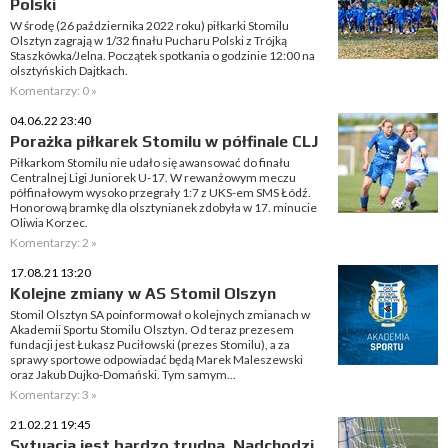
Polski
W środę (26 października 2022 roku) piłkarki Stomilu
Olsztyn zagrają w 1/32 finału Pucharu Polski z Trójką
Staszkówka/Jelna. Początek spotkania o godzinie 12:00 na
olsztyńskich Dajtkach.
Komentarzy: 0 »
04.06.22 23:40
Porażka piłkarek Stomilu w półfinale CLJ
Piłkarkom Stomilu nie udało się awansować do finału
Centralnej Ligi Juniorek U-17. W rewanżowym meczu
półfinałowym wysoko przegrały 1:7 z UKS-em SMS Łódź.
Honorową bramkę dla olsztynianek zdobyła w 17. minucie
Oliwia Korzec.
Komentarzy: 2 »
17.08.21 13:20
Kolejne zmiany w AS Stomil Olszyn
Stomil Olsztyn SA poinformował o kolejnych zmianach w
Akademii Sportu Stomilu Olsztyn. Od teraz prezesem
fundacji jest Łukasz Puciłowski (prezes Stomilu), a za
sprawy sportowe odpowiadać będą Marek Maleszewski
oraz Jakub Dujko-Domański. Tym samym...
Komentarzy: 3 »
21.02.21 19:45
Sytuacja jest bardzo trudna. Nadchodzi