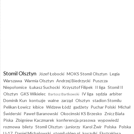
Stomil Olsztyn
Józef Łobocki
MOKS Stomil Olsztyn
Legia
Warszawa
Warmia Olsztyn
Andrzej Biedrzycki
Puszcza
Niepołomice
Łukasz Suchocki
Krzysztof Filipek
II liga
Stomil II
Olsztyn
GKS Wikielec
IV liga
sędzia
arbiter
Bartosz Bartkowski
Dominik Kun
kontuzje
walne
zarząd
Olsztyn
stadion Stomilu
Pelikan Łowicz
kibice
Widzew Łódź
gadżety
Puchar Polski
Michał
Świderski
Paweł Baranowski
Okocimski KS Brzesko
Znicz Biała
Piska
Zbigniew Kaczmarek
konferencja prasowa
wypowiedź
rozmowa
bilety
Stomil Olsztyn - juniorzy
Karol Żwir
Polska
Polska
U-17
Daniel Michałowski
stomil-sklep.pl
koszulki
Ekstraklasa