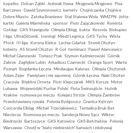
Łopatko
Dolcan Ząbki
Jeziorak Iława
Mrągowia Mrągowo
Pisa
Barczewo
Dawid Szymonowicz
karnety
Chojniczanka Chojnice
Dobre Miasto
Zatoka Braniewo
Stal Stalowa Wola
WMZPN
żółte
kartki
Galeria Warmińska
sponsor
Piotr Zajączkowski
Rominta
Gołdap
GKS Stawiguda
Olimpia Elbląg
Łukta
Resovia
Biskupiec
I liga
Ultra(S)tomiL
treningi
Miedź Legnica
GKS Tychy
Wisła
Płock
III liga
Korona Kielce
Lechia Gdańsk
Stomil Olsztyn -
kobiety
AS Stomil Olsztyn
R-Gol
terminarz
Paweł Alancewicz
Michał Glanowski
Tomasz Ptak
Szymon Kaźmierowski
Górnik
Zabrze
Zagłębie Lubin
Arkadiusz Czarnecki
Orange Sport
Warta
Poznań
Bogdanka Łęczna
Mindaugas Kalonas
Olimpia Olsztynek
Adam Zejer
Pamiętam i nie zapomnę
Górnik Łęczna
Naki Olsztyn
Cracovia
Błękitni Orneta
Piotr Klepczarek
MKS Korsze
Motor
Lubawa
Wojewódzki Puchar Polski
Flota Świnoujście
Hutnik
Kraków
rozmowa po meczu
Kolejarz Stróże
Olimpia Zambrów
Przedstawiamy rywala
Polonia Bydgoszcz
Granica Kętrzyn
Concordia Elbląg
Michał Trzeciakiewicz
Termalica Bruk-Bet
Nieciecza
Rozmowa po meczu
Sandecja Nowy Sącz
Wiktor
Biedrzycki
Bartoszyce
GKS Katowice
GKS Bełchatów
Polonia
Warszawa
Chodź w "biało-niebieskich" barwach i zdobywaj