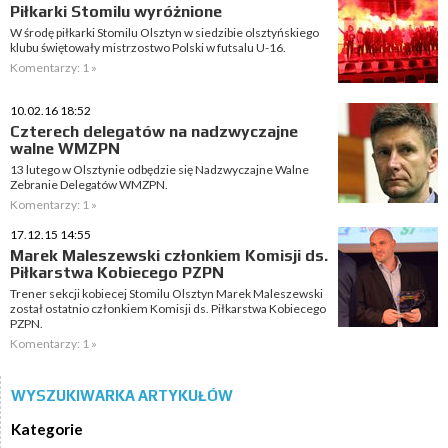
Piłkarki Stomilu wyróżnione
W środę piłkarki Stomilu Olsztyn w siedzibie olsztyńskiego
klubu świętowały mistrzostwo Polski w futsalu U-16.
Komentarzy: 1 »
10.02.16 18:52
Czterech delegatów na nadzwyczajne
walne WMZPN
13 lutego w Olsztynie odbędzie się Nadzwyczajne Walne
Zebranie Delegatów WMZPN.
Komentarzy: 1 »
17.12.15 14:55
Marek Maleszewski członkiem Komisji ds.
Piłkarstwa Kobiecego PZPN
Trener sekcji kobiecej Stomilu Olsztyn Marek Maleszewski
został ostatnio członkiem Komisji ds. Piłkarstwa Kobiecego
PZPN.
Komentarzy: 1 »
WYSZUKIWARKA ARTYKUŁÓW
Kategorie