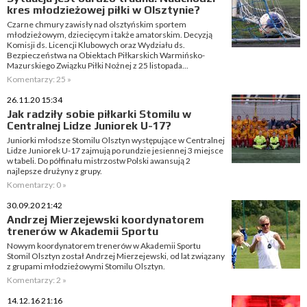
kres młodzieżowej piłki w Olsztynie?
Czarne chmury zawisły nad olsztyńskim sportem
młodzieżowym, dziecięcym i także amatorskim. Decyzją
Komisji ds. Licencji Klubowych oraz Wydziału ds.
Bezpieczeństwa na Obiektach Piłkarskich Warmińsko-
Mazurskiego Związku Piłki Nożnej z 25 listopada...
Komentarzy: 25 »
26.11.20 15:34
Jak radziły sobie piłkarki Stomilu w
Centralnej Lidze Juniorek U-17?
Juniorki młodsze Stomilu Olsztyn występujące w Centralnej
Lidze Juniorek U-17 zajmują po rundzie jesiennej 3 miejsce
w tabeli. Do półfinału mistrzostw Polski awansują 2
najlepsze drużyny z grupy.
Komentarzy: 0 »
30.09.20 21:42
Andrzej Mierzejewski koordynatorem
trenerów w Akademii Sportu
Nowym koordynatorem trenerów w Akademii Sportu
Stomil Olsztyn został Andrzej Mierzejewski, od lat związany
z grupami młodzieżowymi Stomilu Olsztyn.
Komentarzy: 2 »
14.12.16 21:16