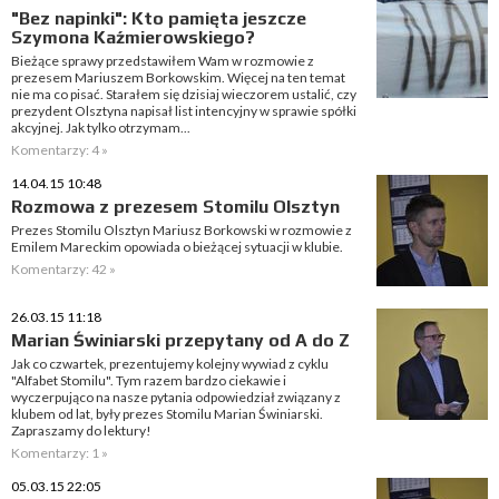
"Bez napinki": Kto pamięta jeszcze
Szymona Kaźmierowskiego?
Bieżące sprawy przedstawiłem Wam w rozmowie z
prezesem Mariuszem Borkowskim. Więcej na ten temat
nie ma co pisać. Starałem się dzisiaj wieczorem ustalić, czy
prezydent Olsztyna napisał list intencyjny w sprawie spółki
akcyjnej. Jak tylko otrzymam...
Komentarzy: 4 »
14.04.15 10:48
Rozmowa z prezesem Stomilu Olsztyn
Prezes Stomilu Olsztyn Mariusz Borkowski w rozmowie z
Emilem Mareckim opowiada o bieżącej sytuacji w klubie.
Komentarzy: 42 »
26.03.15 11:18
Marian Świniarski przepytany od A do Z
Jak co czwartek, prezentujemy kolejny wywiad z cyklu
"Alfabet Stomilu". Tym razem bardzo ciekawie i
wyczerpująco na nasze pytania odpowiedział związany z
klubem od lat, były prezes Stomilu Marian Świniarski.
Zapraszamy do lektury!
Komentarzy: 1 »
05.03.15 22:05