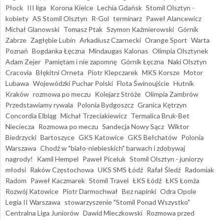
Płock
III liga
Korona Kielce
Lechia Gdańsk
Stomil Olsztyn -
kobiety
AS Stomil Olsztyn
R-Gol
terminarz
Paweł Alancewicz
Michał Glanowski
Tomasz Ptak
Szymon Kaźmierowski
Górnik
Zabrze
Zagłębie Lubin
Arkadiusz Czarnecki
Orange Sport
Warta
Poznań
Bogdanka Łęczna
Mindaugas Kalonas
Olimpia Olsztynek
Adam Zejer
Pamiętam i nie zapomnę
Górnik Łęczna
Naki Olsztyn
Cracovia
Błękitni Orneta
Piotr Klepczarek
MKS Korsze
Motor
Lubawa
Wojewódzki Puchar Polski
Flota Świnoujście
Hutnik
Kraków
rozmowa po meczu
Kolejarz Stróże
Olimpia Zambrów
Przedstawiamy rywala
Polonia Bydgoszcz
Granica Kętrzyn
Concordia Elbląg
Michał Trzeciakiewicz
Termalica Bruk-Bet
Nieciecza
Rozmowa po meczu
Sandecja Nowy Sącz
Wiktor
Biedrzycki
Bartoszyce
GKS Katowice
GKS Bełchatów
Polonia
Warszawa
Chodź w "biało-niebieskich" barwach i zdobywaj
nagrody!
Kamil Hempel
Paweł Piceluk
Stomil Olsztyn - juniorzy
młodsi
Raków Częstochowa
UKS SMS Łódź
Rafał Śledź
Radomiak
Radom
Paweł Kaczmarek
Stomil Travel
ŁKS Łódź
ŁKS Łomża
Rozwój Katowice
Piotr Darmochwał
Bez napinki
Odra Opole
Legia II Warszawa
stowarzyszenie "Stomil Ponad Wszystko"
Centralna Liga Juniorów
Dawid Mieczkowski
Rozmowa przed