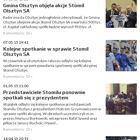
Gmina Olsztyn objęła akcje Stomil
Olsztyn SA
Radni miasta Olsztyn jednogłośnie zdecydowali, że Gmina
Olsztyn obejmie akcje Stomil Olsztyn SA o wartości 500 tys.
zł. Kapitał zakładowy spółki będzie wynosił 950 tys. zł.
Komentarzy: 10 »
07.05.15 19:41
Kolejne spotkanie w sprawie Stomil
Olsztyn SA
W czwartek w olsztyńskim ratuszu odbyło się kolejne
spotkanie w sprawie powołania sportowej spółki akcyjnej
Stomil Olsztyn.
Komentarzy: 13 »
01.05.15 11:00
Przedstawiciele Stomilu ponownie
spotkali się z prezydentem
W piątek odbyło się kolejne spotkanie przedstawicieli
Stomilu Olsztyn z prezydentem Piotrem Grzymowiczem w
sprawie spółki akcyjnej. W obradach uczestniczyli m.in.
prezes Mariusz Borkowski, wiceprezes Rafał Szwed oraz
piłkarze Janusz Bucholc i Paweł...
Komentarzy: 22 »
14.04.15 20:15