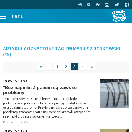
menu
ARTYKUŁY OZNACZONE TAGIEM MARIUSZ BORKOWSKI
(49)
1
2
3
19.05.15 23:03
"Bez napinki: Z panem są zawsze
problemy
"Z panem zawsze są problemy" - tak o to pięknie
podsumował jeden z ochroniarzy moją działalność na
ostródzkim stadionie. Przykro mi bardzo, że sprawiam
problemy szanownemu panu ochroniarzowi i wszystkim
innym, którzy na stadionie i na rzecz...
Komentarzy: 4 »
13.05.15 13:23