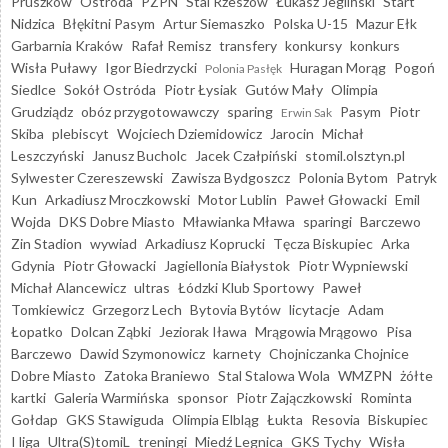
Pruszków
Ostróda
PZPN
Stal Rzeszów
Łukasz Jegliński
Start
Nidzica
Błękitni Pasym
Artur Siemaszko
Polska U-15
Mazur Ełk
Garbarnia Kraków
Rafał Remisz
transfery
konkursy
konkurs
Wisła Puławy
Igor Biedrzycki
Huragan Morąg
Pogoń
Polonia Pasłęk
Siedlce
Sokół Ostróda
Piotr Łysiak
Gutów Mały
Olimpia
Grudziądz
obóz przygotowawczy
sparing
Pasym
Piotr
Erwin Sak
Skiba
plebiscyt
Wojciech Dziemidowicz
Jarocin
Michał
Leszczyński
Janusz Bucholc
Jacek Czałpiński
stomil.olsztyn.pl
Sylwester Czereszewski
Zawisza Bydgoszcz
Polonia Bytom
Patryk
Kun
Arkadiusz Mroczkowski
Motor Lublin
Paweł Głowacki
Emil
Wojda
DKS Dobre Miasto
Mławianka Mława
sparingi
Barczewo
Zin Stadion
wywiad
Arkadiusz Koprucki
Tęcza Biskupiec
Arka
Gdynia
Piotr Głowacki
Jagiellonia Białystok
Piotr Wypniewski
Michał Alancewicz
ultras
Łódzki Klub Sportowy
Paweł
Tomkiewicz
Grzegorz Lech
Bytovia Bytów
licytacje
Adam
Łopatko
Dolcan Ząbki
Jeziorak Iława
Mrągowia Mrągowo
Pisa
Barczewo
Dawid Szymonowicz
karnety
Chojniczanka Chojnice
Dobre Miasto
Zatoka Braniewo
Stal Stalowa Wola
WMZPN
żółte
kartki
Galeria Warmińska
sponsor
Piotr Zajączkowski
Rominta
Gołdap
GKS Stawiguda
Olimpia Elbląg
Łukta
Resovia
Biskupiec
I liga
Ultra(S)tomiL
treningi
Miedź Legnica
GKS Tychy
Wisła