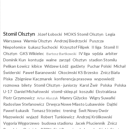
Stomil Olsztyn
Józef Łobocki
MOKS Stomil Olsztyn
Legia
Warszawa
Warmia Olsztyn
Andrzej Biedrzycki
Puszcza
Niepołomice
Łukasz Suchocki
Krzysztof Filipek
II liga
Stomil II
Olsztyn
GKS Wikielec
IV liga
sędzia
arbiter
Bartosz Bartkowski
Dominik Kun
kontuzje
walne
zarząd
Olsztyn
stadion Stomilu
Pelikan Łowicz
kibice
Widzew Łódź
gadżety
Puchar Polski
Michał
Świderski
Paweł Baranowski
Okocimski KS Brzesko
Znicz Biała
Piska
Zbigniew Kaczmarek
konferencja prasowa
wypowiedź
rozmowa
bilety
Stomil Olsztyn - juniorzy
Karol Żwir
Polska
Polska
U-17
Daniel Michałowski
stomil-sklep.pl
koszulki
Ekstraklasa
Piotr Grzymowicz
Mamry Giżycko
Wigry Suwałki
Artur Aluszyk
Radosław Stefanowicz
Drwęca Nowe Miasto Lubawskie
Dajtki
Paweł Łukasik
Tomasz Strzelec
trening
Świt Nowy Dwór
Mazowiecki
wyjazd
Robert Tunkiewicz
Andrzej Królikowski
Vęgoria Węgorzewo
budowa stadionu
Jacek Płuciennik
Znicz