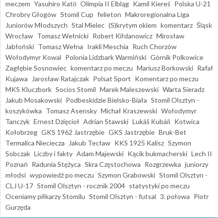
meczem
Yasuhiro Katō
Olimpia II Elbląg
Kamil Kiereś
Polska U-21
Chrobry Głogów
Stomil Cup
felieton
Makroregionalna Liga
Juniorów Młodszych
Stal Mielec
(S)krytym okiem
komentarz
Śląsk
Wrocław
Tomasz Wełnicki
Robert Kiłdanowicz
Mirosław
Jabłoński
Tomasz Wełna
Irakli Meschia
Ruch Chorzów
Wołodymyr Kowal
Polonia Lidzbark Warmiński
Górnik Polkowice
Zagłębie Sosnowiec
komentarz po meczu
Mariusz Borkowski
Rafał
Kujawa
Jarosław Ratajczak
Polsat Sport
Komentarz po meczu
MKS Kluczbork
Socios Stomil
Marek Maleszewski
Warta Sieradz
Jakub Mosakowski
Podbeskidzie Bielsko-Biała
Stomil Olsztyn -
koszykówka
Tomasz Asensky
Michał Kraszewski
Wołodymyr
Tanczyk
Ernest Dzięcioł
Adrian Stawski
Lukáš Kubáň
Kotwica
Kołobrzeg
GKS 1962 Jastrzębie
GKS Jastrzębie
Bruk-Bet
Termalica Nieciecza
Jakub Tecław
KKS 1925 Kalisz
Szymon
Sobczak
Liczby i fakty
Adam Majewski
Kącik bukmacherski
Lech II
Poznań
Radunia Stężyca
Skra Częstochowa
Rozgrzewka
juniorzy
młodsi
wypowiedź po meczu
Szymon Grabowski
Stomil Olsztyn -
CLJ U-17
Stomil Olsztyn - rocznik 2004
statystyki po meczu
Oceniamy piłkarzy Stomilu
Stomil Olsztyn - futsal
3. połowa
Piotr
Gurzęda