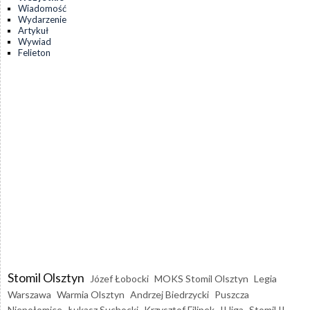
Wiadomość
Wydarzenie
Artykuł
Wywiad
Felieton
Stomil Olsztyn
Józef Łobocki
MOKS Stomil Olsztyn
Legia
Warszawa
Warmia Olsztyn
Andrzej Biedrzycki
Puszcza
Niepołomice
Łukasz Suchocki
Krzysztof Filipek
II liga
Stomil II