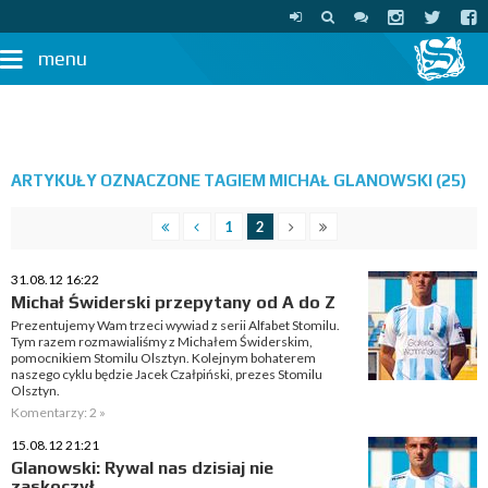
menu
ARTYKUŁY OZNACZONE TAGIEM MICHAŁ GLANOWSKI (25)
1
2
31.08.12 16:22
Michał Świderski przepytany od A do Z
Prezentujemy Wam trzeci wywiad z serii Alfabet Stomilu.
Tym razem rozmawialiśmy z Michałem Świderskim,
pomocnikiem Stomilu Olsztyn. Kolejnym bohaterem
naszego cyklu będzie Jacek Czałpiński, prezes Stomilu
Olsztyn.
Komentarzy: 2 »
15.08.12 21:21
Glanowski: Rywal nas dzisiaj nie
zaskoczył