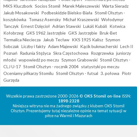
MKS Kluczbork
Socios Stomil
Marek Maleszewski
Warta Sieradz
Jakub Mosakowski
Podbeskidzie Bielsko-Biała
Stomil Olsztyn -
koszykówka
Tomasz Asensky
Michał Kraszewski
Wołodymyr
Tanczyk
Ernest Dzięcioł
Adrian Stawski
Lukáš Kubáň
Kotwica
Kołobrzeg
GKS 1962 Jastrzębie
GKS Jastrzębie
Bruk-Bet
Termalica Nieciecza
Jakub Tecław
KKS 1925 Kalisz
Szymon
Sobczak
Liczby i fakty
Adam Majewski
Kącik bukmacherski
Lech II
Poznań
Radunia Stężyca
Skra Częstochowa
Rozgrzewka
juniorzy
młodsi
wypowiedź po meczu
Szymon Grabowski
Stomil Olsztyn -
CLJ U-17
Stomil Olsztyn - rocznik 2004
statystyki po meczu
Oceniamy piłkarzy Stomilu
Stomil Olsztyn - futsal
3. połowa
Piotr
Gurzęda
Wszelkie prawa zastrzeżone 2000-2026 ©
OKS Stomil on-line
ISSN:
1898-2328
Niniejsza witryna nie ma żadnego związku z klubem OKS Stomil
Olsztyn. Prezentujemy tutaj niezależne opinie na temat sytuacji w
piłce na Warmii i Mazurach