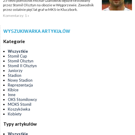
25-letni pomocnik Michał Glanowski będzie testowany
przez Stomil Olsztyn na obozie w Węgorzewie. Zawodnik
przez ostatnie pięć lat grał w MKS-ie Kluczbork.
Komentarzy: 1 »
WYSZUKIWARKA ARTYKUŁÓW
Kategorie
Wszystkie
Stomil Cup
Stomil Olsztyn
Stomil II Olsztyn
Juniorzy
Stadion
Nowy Stadion
Reprezentacja
Kibice
Inne
OKS Stomilowcy
MOKS Stomil
Koszykówka
Kobiety
Typy artykułów
Wszystkie