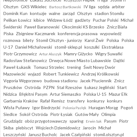
Olsztyn
GKS Wikielec
IV liga
sędzia
arbiter
Bartosz Bartkowski
Dominik Kun
kontuzje
walne
zarząd
Olsztyn
stadion Stomilu
Pelikan Łowicz
kibice
Widzew Łódź
gadżety
Puchar Polski
Michał
Świderski
Paweł Baranowski
Okocimski KS Brzesko
Znicz Biała
Piska
Zbigniew Kaczmarek
konferencja prasowa
wypowiedź
rozmowa
bilety
Stomil Olsztyn - juniorzy
Karol Żwir
Polska
Polska
U-17
Daniel Michałowski
stomil-sklep.pl
koszulki
Ekstraklasa
Piotr Grzymowicz
Mamry Giżycko
Wigry Suwałki
Artur Aluszyk
Radosław Stefanowicz
Drwęca Nowe Miasto Lubawskie
Dajtki
Paweł Łukasik
Tomasz Strzelec
trening
Świt Nowy Dwór
Mazowiecki
wyjazd
Robert Tunkiewicz
Andrzej Królikowski
Vęgoria Węgorzewo
budowa stadionu
Jacek Płuciennik
Znicz
Pruszków
Ostróda
PZPN
Stal Rzeszów
Łukasz Jegliński
Start
Nidzica
Błękitni Pasym
Artur Siemaszko
Polska U-15
Mazur Ełk
Garbarnia Kraków
Rafał Remisz
transfery
konkursy
konkurs
Wisła Puławy
Igor Biedrzycki
Huragan Morąg
Pogoń
Polonia Pasłęk
Siedlce
Sokół Ostróda
Piotr Łysiak
Gutów Mały
Olimpia
Grudziądz
obóz przygotowawczy
sparing
Pasym
Piotr
Erwin Sak
Skiba
plebiscyt
Wojciech Dziemidowicz
Jarocin
Michał
Leszczyński
Janusz Bucholc
Jacek Czałpiński
stomil.olsztyn.pl