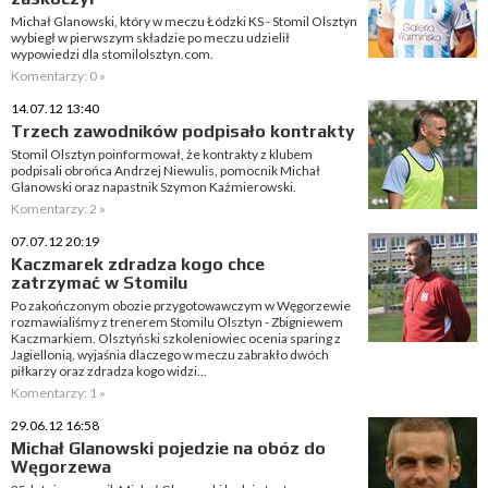
Michał Glanowski, który w meczu Łódzki KS - Stomil Olsztyn
wybiegł w pierwszym składzie po meczu udzielił
wypowiedzi dla stomilolsztyn.com.
Komentarzy: 0 »
14.07.12 13:40
Trzech zawodników podpisało kontrakty
Stomil Olsztyn poinformował, że kontrakty z klubem
podpisali obrońca Andrzej Niewulis, pomocnik Michał
Glanowski oraz napastnik Szymon Kaźmierowski.
Komentarzy: 2 »
07.07.12 20:19
Kaczmarek zdradza kogo chce
zatrzymać w Stomilu
Po zakończonym obozie przygotowawczym w Węgorzewie
rozmawialiśmy z trenerem Stomilu Olsztyn - Zbigniewem
Kaczmarkiem. Olsztyński szkoleniowiec ocenia sparing z
Jagiellonią, wyjaśnia dlaczego w meczu zabrakło dwóch
piłkarzy oraz zdradza kogo widzi...
Komentarzy: 1 »
29.06.12 16:58
Michał Glanowski pojedzie na obóz do
Węgorzewa