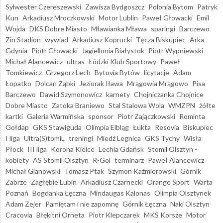
Sylwester Czereszewski
Zawisza Bydgoszcz
Polonia Bytom
Patryk
Kun
Arkadiusz Mroczkowski
Motor Lublin
Paweł Głowacki
Emil
Wojda
DKS Dobre Miasto
Mławianka Mława
sparingi
Barczewo
Zin Stadion
wywiad
Arkadiusz Koprucki
Tęcza Biskupiec
Arka
Gdynia
Piotr Głowacki
Jagiellonia Białystok
Piotr Wypniewski
Michał Alancewicz
ultras
Łódzki Klub Sportowy
Paweł
Tomkiewicz
Grzegorz Lech
Bytovia Bytów
licytacje
Adam
Łopatko
Dolcan Ząbki
Jeziorak Iława
Mrągowia Mrągowo
Pisa
Barczewo
Dawid Szymonowicz
karnety
Chojniczanka Chojnice
Dobre Miasto
Zatoka Braniewo
Stal Stalowa Wola
WMZPN
żółte
kartki
Galeria Warmińska
sponsor
Piotr Zajączkowski
Rominta
Gołdap
GKS Stawiguda
Olimpia Elbląg
Łukta
Resovia
Biskupiec
I liga
Ultra(S)tomiL
treningi
Miedź Legnica
GKS Tychy
Wisła
Płock
III liga
Korona Kielce
Lechia Gdańsk
Stomil Olsztyn -
kobiety
AS Stomil Olsztyn
R-Gol
terminarz
Paweł Alancewicz
Michał Glanowski
Tomasz Ptak
Szymon Kaźmierowski
Górnik
Zabrze
Zagłębie Lubin
Arkadiusz Czarnecki
Orange Sport
Warta
Poznań
Bogdanka Łęczna
Mindaugas Kalonas
Olimpia Olsztynek
Adam Zejer
Pamiętam i nie zapomnę
Górnik Łęczna
Naki Olsztyn
Cracovia
Błękitni Orneta
Piotr Klepczarek
MKS Korsze
Motor