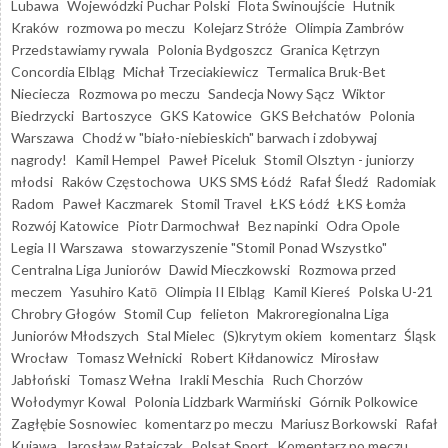
Lubawa
Wojewódzki Puchar Polski
Flota Świnoujście
Hutnik
Kraków
rozmowa po meczu
Kolejarz Stróże
Olimpia Zambrów
Przedstawiamy rywala
Polonia Bydgoszcz
Granica Kętrzyn
Concordia Elbląg
Michał Trzeciakiewicz
Termalica Bruk-Bet
Nieciecza
Rozmowa po meczu
Sandecja Nowy Sącz
Wiktor
Biedrzycki
Bartoszyce
GKS Katowice
GKS Bełchatów
Polonia
Warszawa
Chodź w "biało-niebieskich" barwach i zdobywaj
nagrody!
Kamil Hempel
Paweł Piceluk
Stomil Olsztyn - juniorzy
młodsi
Raków Częstochowa
UKS SMS Łódź
Rafał Śledź
Radomiak
Radom
Paweł Kaczmarek
Stomil Travel
ŁKS Łódź
ŁKS Łomża
Rozwój Katowice
Piotr Darmochwał
Bez napinki
Odra Opole
Legia II Warszawa
stowarzyszenie "Stomil Ponad Wszystko"
Centralna Liga Juniorów
Dawid Mieczkowski
Rozmowa przed
meczem
Yasuhiro Katō
Olimpia II Elbląg
Kamil Kiereś
Polska U-21
Chrobry Głogów
Stomil Cup
felieton
Makroregionalna Liga
Juniorów Młodszych
Stal Mielec
(S)krytym okiem
komentarz
Śląsk
Wrocław
Tomasz Wełnicki
Robert Kiłdanowicz
Mirosław
Jabłoński
Tomasz Wełna
Irakli Meschia
Ruch Chorzów
Wołodymyr Kowal
Polonia Lidzbark Warmiński
Górnik Polkowice
Zagłębie Sosnowiec
komentarz po meczu
Mariusz Borkowski
Rafał
Kujawa
Jarosław Ratajczak
Polsat Sport
Komentarz po meczu