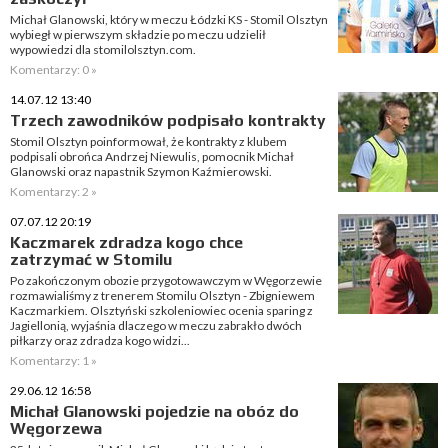
Michał Glanowski, który w meczu Łódzki KS - Stomil Olsztyn
wybiegł w pierwszym składzie po meczu udzielił
wypowiedzi dla stomilolsztyn.com.
Komentarzy: 0 »
14.07.12 13:40
Trzech zawodników podpisało kontrakty
Stomil Olsztyn poinformował, że kontrakty z klubem
podpisali obrońca Andrzej Niewulis, pomocnik Michał
Glanowski oraz napastnik Szymon Kaźmierowski.
Komentarzy: 2 »
07.07.12 20:19
Kaczmarek zdradza kogo chce
zatrzymać w Stomilu
Po zakończonym obozie przygotowawczym w Węgorzewie
rozmawialiśmy z trenerem Stomilu Olsztyn - Zbigniewem
Kaczmarkiem. Olsztyński szkoleniowiec ocenia sparing z
Jagiellonią, wyjaśnia dlaczego w meczu zabrakło dwóch
piłkarzy oraz zdradza kogo widzi...
Komentarzy: 1 »
29.06.12 16:58
Michał Glanowski pojedzie na obóz do
Węgorzewa