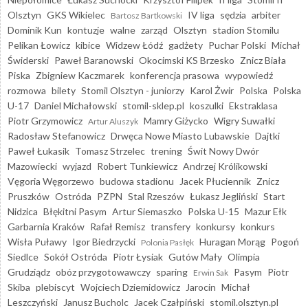
Olsztyn
GKS Wikielec
IV liga
sędzia
arbiter
Bartosz Bartkowski
Dominik Kun
kontuzje
walne
zarząd
Olsztyn
stadion Stomilu
Pelikan Łowicz
kibice
Widzew Łódź
gadżety
Puchar Polski
Michał
Świderski
Paweł Baranowski
Okocimski KS Brzesko
Znicz Biała
Piska
Zbigniew Kaczmarek
konferencja prasowa
wypowiedź
rozmowa
bilety
Stomil Olsztyn - juniorzy
Karol Żwir
Polska
Polska
U-17
Daniel Michałowski
stomil-sklep.pl
koszulki
Ekstraklasa
Piotr Grzymowicz
Mamry Giżycko
Wigry Suwałki
Artur Aluszyk
Radosław Stefanowicz
Drwęca Nowe Miasto Lubawskie
Dajtki
Paweł Łukasik
Tomasz Strzelec
trening
Świt Nowy Dwór
Mazowiecki
wyjazd
Robert Tunkiewicz
Andrzej Królikowski
Vęgoria Węgorzewo
budowa stadionu
Jacek Płuciennik
Znicz
Pruszków
Ostróda
PZPN
Stal Rzeszów
Łukasz Jegliński
Start
Nidzica
Błękitni Pasym
Artur Siemaszko
Polska U-15
Mazur Ełk
Garbarnia Kraków
Rafał Remisz
transfery
konkursy
konkurs
Wisła Puławy
Igor Biedrzycki
Huragan Morąg
Pogoń
Polonia Pasłęk
Siedlce
Sokół Ostróda
Piotr Łysiak
Gutów Mały
Olimpia
Grudziądz
obóz przygotowawczy
sparing
Pasym
Piotr
Erwin Sak
Skiba
plebiscyt
Wojciech Dziemidowicz
Jarocin
Michał
Leszczyński
Janusz Bucholc
Jacek Czałpiński
stomil.olsztyn.pl