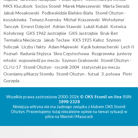
MKS Kluczbork
Socios Stomil
Marek Maleszewski
Warta Sieradz
Jakub Mosakowski
Podbeskidzie Bielsko-Biała
Stomil Olsztyn -
koszykówka
Tomasz Asensky
Michał Kraszewski
Wołodymyr
Tanczyk
Ernest Dzięcioł
Adrian Stawski
Lukáš Kubáň
Kotwica
Kołobrzeg
GKS 1962 Jastrzębie
GKS Jastrzębie
Bruk-Bet
Termalica Nieciecza
Jakub Tecław
KKS 1925 Kalisz
Szymon
Sobczak
Liczby i fakty
Adam Majewski
Kącik bukmacherski
Lech II
Poznań
Radunia Stężyca
Skra Częstochowa
Rozgrzewka
juniorzy
młodsi
wypowiedź po meczu
Szymon Grabowski
Stomil Olsztyn -
CLJ U-17
Stomil Olsztyn - rocznik 2004
statystyki po meczu
Oceniamy piłkarzy Stomilu
Stomil Olsztyn - futsal
3. połowa
Piotr
Gurzęda
Wszelkie prawa zastrzeżone 2000-2026 ©
OKS Stomil on-line
ISSN:
1898-2328
Niniejsza witryna nie ma żadnego związku z klubem OKS Stomil
Olsztyn. Prezentujemy tutaj niezależne opinie na temat sytuacji w
piłce na Warmii i Mazurach