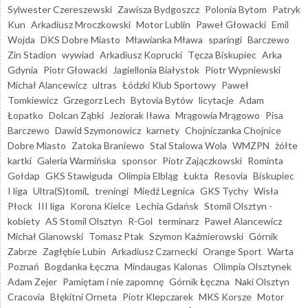
Sylwester Czereszewski
Zawisza Bydgoszcz
Polonia Bytom
Patryk
Kun
Arkadiusz Mroczkowski
Motor Lublin
Paweł Głowacki
Emil
Wojda
DKS Dobre Miasto
Mławianka Mława
sparingi
Barczewo
Zin Stadion
wywiad
Arkadiusz Koprucki
Tęcza Biskupiec
Arka
Gdynia
Piotr Głowacki
Jagiellonia Białystok
Piotr Wypniewski
Michał Alancewicz
ultras
Łódzki Klub Sportowy
Paweł
Tomkiewicz
Grzegorz Lech
Bytovia Bytów
licytacje
Adam
Łopatko
Dolcan Ząbki
Jeziorak Iława
Mrągowia Mrągowo
Pisa
Barczewo
Dawid Szymonowicz
karnety
Chojniczanka Chojnice
Dobre Miasto
Zatoka Braniewo
Stal Stalowa Wola
WMZPN
żółte
kartki
Galeria Warmińska
sponsor
Piotr Zajączkowski
Rominta
Gołdap
GKS Stawiguda
Olimpia Elbląg
Łukta
Resovia
Biskupiec
I liga
Ultra(S)tomiL
treningi
Miedź Legnica
GKS Tychy
Wisła
Płock
III liga
Korona Kielce
Lechia Gdańsk
Stomil Olsztyn -
kobiety
AS Stomil Olsztyn
R-Gol
terminarz
Paweł Alancewicz
Michał Glanowski
Tomasz Ptak
Szymon Kaźmierowski
Górnik
Zabrze
Zagłębie Lubin
Arkadiusz Czarnecki
Orange Sport
Warta
Poznań
Bogdanka Łęczna
Mindaugas Kalonas
Olimpia Olsztynek
Adam Zejer
Pamiętam i nie zapomnę
Górnik Łęczna
Naki Olsztyn
Cracovia
Błękitni Orneta
Piotr Klepczarek
MKS Korsze
Motor