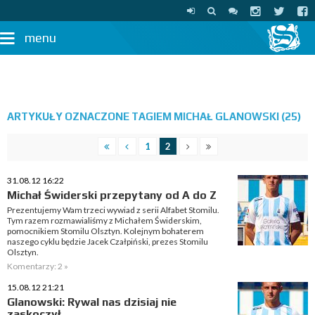
menu
ARTYKUŁY OZNACZONE TAGIEM MICHAŁ GLANOWSKI (25)
1
2
31.08.12 16:22
Michał Świderski przepytany od A do Z
Prezentujemy Wam trzeci wywiad z serii Alfabet Stomilu.
Tym razem rozmawialiśmy z Michałem Świderskim,
pomocnikiem Stomilu Olsztyn. Kolejnym bohaterem
naszego cyklu będzie Jacek Czałpiński, prezes Stomilu
Olsztyn.
Komentarzy: 2 »
15.08.12 21:21
Glanowski: Rywal nas dzisiaj nie
zaskoczył