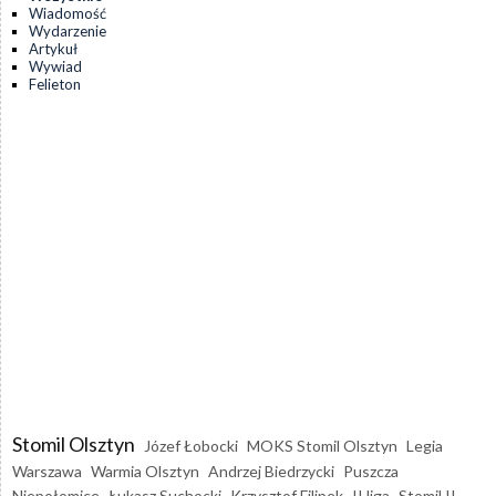
Wiadomość
Wydarzenie
Artykuł
Wywiad
Felieton
Stomil Olsztyn
Józef Łobocki
MOKS Stomil Olsztyn
Legia
Warszawa
Warmia Olsztyn
Andrzej Biedrzycki
Puszcza
Niepołomice
Łukasz Suchocki
Krzysztof Filipek
II liga
Stomil II