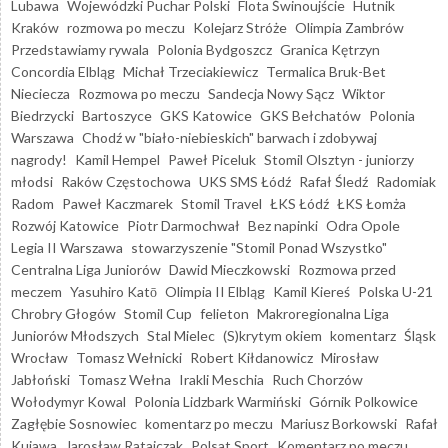
Lubawa
Wojewódzki Puchar Polski
Flota Świnoujście
Hutnik
Kraków
rozmowa po meczu
Kolejarz Stróże
Olimpia Zambrów
Przedstawiamy rywala
Polonia Bydgoszcz
Granica Kętrzyn
Concordia Elbląg
Michał Trzeciakiewicz
Termalica Bruk-Bet
Nieciecza
Rozmowa po meczu
Sandecja Nowy Sącz
Wiktor
Biedrzycki
Bartoszyce
GKS Katowice
GKS Bełchatów
Polonia
Warszawa
Chodź w "biało-niebieskich" barwach i zdobywaj
nagrody!
Kamil Hempel
Paweł Piceluk
Stomil Olsztyn - juniorzy
młodsi
Raków Częstochowa
UKS SMS Łódź
Rafał Śledź
Radomiak
Radom
Paweł Kaczmarek
Stomil Travel
ŁKS Łódź
ŁKS Łomża
Rozwój Katowice
Piotr Darmochwał
Bez napinki
Odra Opole
Legia II Warszawa
stowarzyszenie "Stomil Ponad Wszystko"
Centralna Liga Juniorów
Dawid Mieczkowski
Rozmowa przed
meczem
Yasuhiro Katō
Olimpia II Elbląg
Kamil Kiereś
Polska U-21
Chrobry Głogów
Stomil Cup
felieton
Makroregionalna Liga
Juniorów Młodszych
Stal Mielec
(S)krytym okiem
komentarz
Śląsk
Wrocław
Tomasz Wełnicki
Robert Kiłdanowicz
Mirosław
Jabłoński
Tomasz Wełna
Irakli Meschia
Ruch Chorzów
Wołodymyr Kowal
Polonia Lidzbark Warmiński
Górnik Polkowice
Zagłębie Sosnowiec
komentarz po meczu
Mariusz Borkowski
Rafał
Kujawa
Jarosław Ratajczak
Polsat Sport
Komentarz po meczu