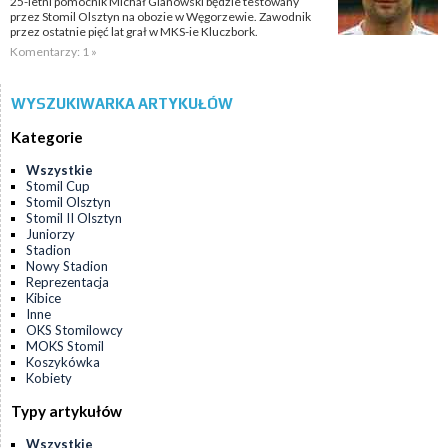
25-letni pomocnik Michał Glanowski będzie testowany
przez Stomil Olsztyn na obozie w Węgorzewie. Zawodnik
przez ostatnie pięć lat grał w MKS-ie Kluczbork.
Komentarzy: 1 »
WYSZUKIWARKA ARTYKUŁÓW
Kategorie
Wszystkie
Stomil Cup
Stomil Olsztyn
Stomil II Olsztyn
Juniorzy
Stadion
Nowy Stadion
Reprezentacja
Kibice
Inne
OKS Stomilowcy
MOKS Stomil
Koszykówka
Kobiety
Typy artykułów
Wszystkie