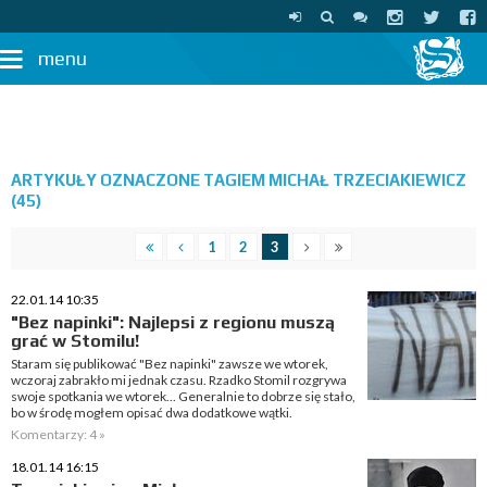
menu
ARTYKUŁY OZNACZONE TAGIEM MICHAŁ TRZECIAKIEWICZ
(45)
1
2
3
22.01.14 10:35
"Bez napinki": Najlepsi z regionu muszą
grać w Stomilu!
Staram się publikować "Bez napinki" zawsze we wtorek,
wczoraj zabrakło mi jednak czasu. Rzadko Stomil rozgrywa
swoje spotkania we wtorek... Generalnie to dobrze się stało,
bo w środę mogłem opisać dwa dodatkowe wątki.
Komentarzy: 4 »
18.01.14 16:15