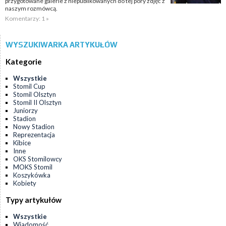
przygotowane galerie z niepublikowanych do tej pory zdjęć z
naszym rozmówcą.
Komentarzy: 1 »
WYSZUKIWARKA ARTYKUŁÓW
Kategorie
Wszystkie
Stomil Cup
Stomil Olsztyn
Stomil II Olsztyn
Juniorzy
Stadion
Nowy Stadion
Reprezentacja
Kibice
Inne
OKS Stomilowcy
MOKS Stomil
Koszykówka
Kobiety
Typy artykułów
Wszystkie
Wiadomość