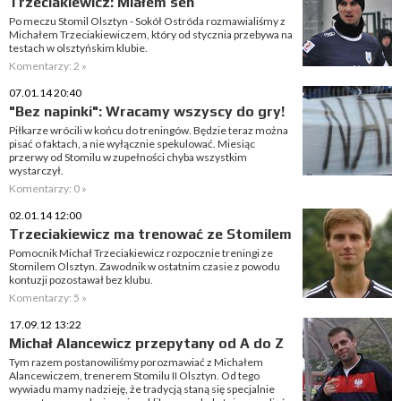
Trzeciakiewicz: Miałem sen
Po meczu Stomil Olsztyn - Sokół Ostróda rozmawialiśmy z
Michałem Trzeciakiewiczem, który od stycznia przebywa na
testach w olsztyńskim klubie.
Komentarzy: 2 »
07.01.14 20:40
"Bez napinki": Wracamy wszyscy do gry!
Piłkarze wrócili w końcu do treningów. Będzie teraz można
pisać o faktach, a nie wyłącznie spekulować. Miesiąc
przerwy od Stomilu w zupełności chyba wszystkim
wystarczył.
Komentarzy: 0 »
02.01.14 12:00
Trzeciakiewicz ma trenować ze Stomilem
Pomocnik Michał Trzeciakiewicz rozpocznie treningi ze
Stomilem Olsztyn. Zawodnik w ostatnim czasie z powodu
kontuzji pozostawał bez klubu.
Komentarzy: 5 »
17.09.12 13:22
Michał Alancewicz przepytany od A do Z
Tym razem postanowiliśmy porozmawiać z Michałem
Alancewiczem, trenerem Stomilu II Olsztyn. Od tego
wywiadu mamy nadzieję, że tradycją staną się specjalnie