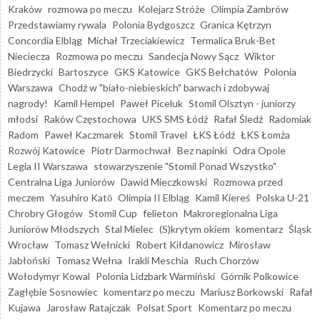
Kraków
rozmowa po meczu
Kolejarz Stróże
Olimpia Zambrów
Przedstawiamy rywala
Polonia Bydgoszcz
Granica Kętrzyn
Concordia Elbląg
Michał Trzeciakiewicz
Termalica Bruk-Bet
Nieciecza
Rozmowa po meczu
Sandecja Nowy Sącz
Wiktor
Biedrzycki
Bartoszyce
GKS Katowice
GKS Bełchatów
Polonia
Warszawa
Chodź w "biało-niebieskich" barwach i zdobywaj
nagrody!
Kamil Hempel
Paweł Piceluk
Stomil Olsztyn - juniorzy
młodsi
Raków Częstochowa
UKS SMS Łódź
Rafał Śledź
Radomiak
Radom
Paweł Kaczmarek
Stomil Travel
ŁKS Łódź
ŁKS Łomża
Rozwój Katowice
Piotr Darmochwał
Bez napinki
Odra Opole
Legia II Warszawa
stowarzyszenie "Stomil Ponad Wszystko"
Centralna Liga Juniorów
Dawid Mieczkowski
Rozmowa przed
meczem
Yasuhiro Katō
Olimpia II Elbląg
Kamil Kiereś
Polska U-21
Chrobry Głogów
Stomil Cup
felieton
Makroregionalna Liga
Juniorów Młodszych
Stal Mielec
(S)krytym okiem
komentarz
Śląsk
Wrocław
Tomasz Wełnicki
Robert Kiłdanowicz
Mirosław
Jabłoński
Tomasz Wełna
Irakli Meschia
Ruch Chorzów
Wołodymyr Kowal
Polonia Lidzbark Warmiński
Górnik Polkowice
Zagłębie Sosnowiec
komentarz po meczu
Mariusz Borkowski
Rafał
Kujawa
Jarosław Ratajczak
Polsat Sport
Komentarz po meczu