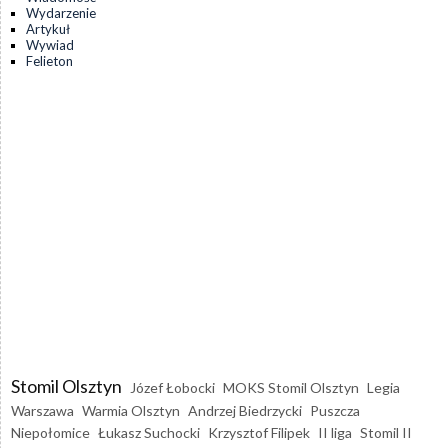
Wydarzenie
Artykuł
Wywiad
Felieton
Stomil Olsztyn
Józef Łobocki
MOKS Stomil Olsztyn
Legia
Warszawa
Warmia Olsztyn
Andrzej Biedrzycki
Puszcza
Niepołomice
Łukasz Suchocki
Krzysztof Filipek
II liga
Stomil II