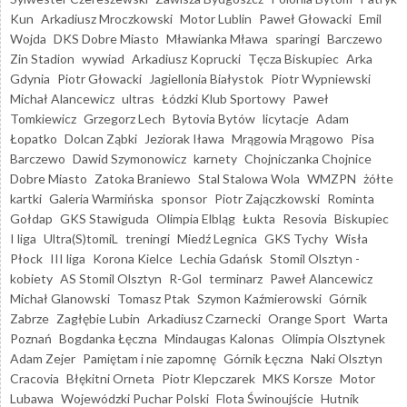
Kun
Arkadiusz Mroczkowski
Motor Lublin
Paweł Głowacki
Emil
Wojda
DKS Dobre Miasto
Mławianka Mława
sparingi
Barczewo
Zin Stadion
wywiad
Arkadiusz Koprucki
Tęcza Biskupiec
Arka
Gdynia
Piotr Głowacki
Jagiellonia Białystok
Piotr Wypniewski
Michał Alancewicz
ultras
Łódzki Klub Sportowy
Paweł
Tomkiewicz
Grzegorz Lech
Bytovia Bytów
licytacje
Adam
Łopatko
Dolcan Ząbki
Jeziorak Iława
Mrągowia Mrągowo
Pisa
Barczewo
Dawid Szymonowicz
karnety
Chojniczanka Chojnice
Dobre Miasto
Zatoka Braniewo
Stal Stalowa Wola
WMZPN
żółte
kartki
Galeria Warmińska
sponsor
Piotr Zajączkowski
Rominta
Gołdap
GKS Stawiguda
Olimpia Elbląg
Łukta
Resovia
Biskupiec
I liga
Ultra(S)tomiL
treningi
Miedź Legnica
GKS Tychy
Wisła
Płock
III liga
Korona Kielce
Lechia Gdańsk
Stomil Olsztyn -
kobiety
AS Stomil Olsztyn
R-Gol
terminarz
Paweł Alancewicz
Michał Glanowski
Tomasz Ptak
Szymon Kaźmierowski
Górnik
Zabrze
Zagłębie Lubin
Arkadiusz Czarnecki
Orange Sport
Warta
Poznań
Bogdanka Łęczna
Mindaugas Kalonas
Olimpia Olsztynek
Adam Zejer
Pamiętam i nie zapomnę
Górnik Łęczna
Naki Olsztyn
Cracovia
Błękitni Orneta
Piotr Klepczarek
MKS Korsze
Motor
Lubawa
Wojewódzki Puchar Polski
Flota Świnoujście
Hutnik