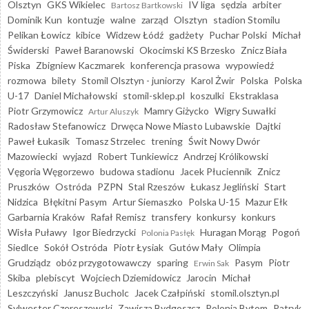
Olsztyn
GKS Wikielec
IV liga
sędzia
arbiter
Bartosz Bartkowski
Dominik Kun
kontuzje
walne
zarząd
Olsztyn
stadion Stomilu
Pelikan Łowicz
kibice
Widzew Łódź
gadżety
Puchar Polski
Michał
Świderski
Paweł Baranowski
Okocimski KS Brzesko
Znicz Biała
Piska
Zbigniew Kaczmarek
konferencja prasowa
wypowiedź
rozmowa
bilety
Stomil Olsztyn - juniorzy
Karol Żwir
Polska
Polska
U-17
Daniel Michałowski
stomil-sklep.pl
koszulki
Ekstraklasa
Piotr Grzymowicz
Mamry Giżycko
Wigry Suwałki
Artur Aluszyk
Radosław Stefanowicz
Drwęca Nowe Miasto Lubawskie
Dajtki
Paweł Łukasik
Tomasz Strzelec
trening
Świt Nowy Dwór
Mazowiecki
wyjazd
Robert Tunkiewicz
Andrzej Królikowski
Vęgoria Węgorzewo
budowa stadionu
Jacek Płuciennik
Znicz
Pruszków
Ostróda
PZPN
Stal Rzeszów
Łukasz Jegliński
Start
Nidzica
Błękitni Pasym
Artur Siemaszko
Polska U-15
Mazur Ełk
Garbarnia Kraków
Rafał Remisz
transfery
konkursy
konkurs
Wisła Puławy
Igor Biedrzycki
Huragan Morąg
Pogoń
Polonia Pasłęk
Siedlce
Sokół Ostróda
Piotr Łysiak
Gutów Mały
Olimpia
Grudziądz
obóz przygotowawczy
sparing
Pasym
Piotr
Erwin Sak
Skiba
plebiscyt
Wojciech Dziemidowicz
Jarocin
Michał
Leszczyński
Janusz Bucholc
Jacek Czałpiński
stomil.olsztyn.pl
Sylwester Czereszewski
Zawisza Bydgoszcz
Polonia Bytom
Patryk