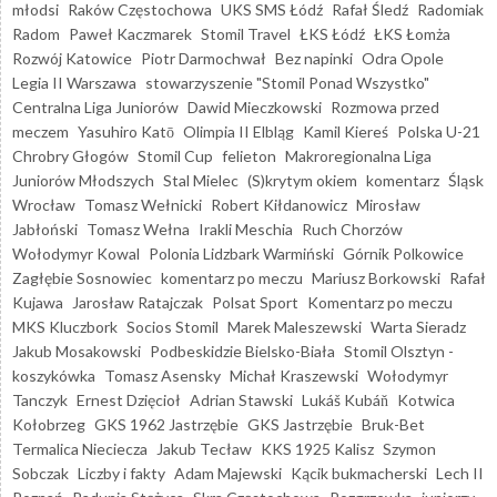
młodsi
Raków Częstochowa
UKS SMS Łódź
Rafał Śledź
Radomiak
Radom
Paweł Kaczmarek
Stomil Travel
ŁKS Łódź
ŁKS Łomża
Rozwój Katowice
Piotr Darmochwał
Bez napinki
Odra Opole
Legia II Warszawa
stowarzyszenie "Stomil Ponad Wszystko"
Centralna Liga Juniorów
Dawid Mieczkowski
Rozmowa przed
meczem
Yasuhiro Katō
Olimpia II Elbląg
Kamil Kiereś
Polska U-21
Chrobry Głogów
Stomil Cup
felieton
Makroregionalna Liga
Juniorów Młodszych
Stal Mielec
(S)krytym okiem
komentarz
Śląsk
Wrocław
Tomasz Wełnicki
Robert Kiłdanowicz
Mirosław
Jabłoński
Tomasz Wełna
Irakli Meschia
Ruch Chorzów
Wołodymyr Kowal
Polonia Lidzbark Warmiński
Górnik Polkowice
Zagłębie Sosnowiec
komentarz po meczu
Mariusz Borkowski
Rafał
Kujawa
Jarosław Ratajczak
Polsat Sport
Komentarz po meczu
MKS Kluczbork
Socios Stomil
Marek Maleszewski
Warta Sieradz
Jakub Mosakowski
Podbeskidzie Bielsko-Biała
Stomil Olsztyn -
koszykówka
Tomasz Asensky
Michał Kraszewski
Wołodymyr
Tanczyk
Ernest Dzięcioł
Adrian Stawski
Lukáš Kubáň
Kotwica
Kołobrzeg
GKS 1962 Jastrzębie
GKS Jastrzębie
Bruk-Bet
Termalica Nieciecza
Jakub Tecław
KKS 1925 Kalisz
Szymon
Sobczak
Liczby i fakty
Adam Majewski
Kącik bukmacherski
Lech II