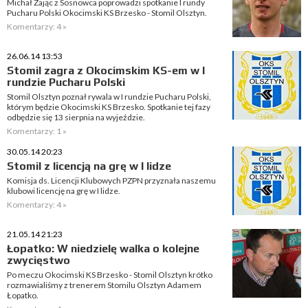
Michał Zając z Sosnowca poprowadzi spotkanie I rundy
Pucharu Polski Okocimski KS Brzesko - Stomil Olsztyn.
Komentarzy: 4 »
26.06.14 13:53
Stomil zagra z Okocimskim KS-em w I
rundzie Pucharu Polski
Stomil Olsztyn poznał rywala w I rundzie Pucharu Polski,
którym będzie Okocimski KS Brzesko. Spotkanie tej fazy
odbędzie się 13 sierpnia na wyjeździe.
Komentarzy: 1 »
30.05.14 20:23
Stomil z licencją na grę w I lidze
Komisja ds. Licencji Klubowych PZPN przyznała naszemu
klubowi licencję na grę w I lidze.
Komentarzy: 4 »
21.05.14 21:23
Łopatko: W niedzielę walka o kolejne
zwycięstwo
Po meczu Okocimski KS Brzesko - Stomil Olsztyn krótko
rozmawialiśmy z trenerem Stomilu Olsztyn Adamem
Łopatko.