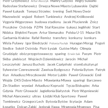
Piotr Grzymowicz
Mamry Giżycko
Wigry Suwałki
Artur Aluszyk
Radosław Stefanowicz
Drwęca Nowe Miasto Lubawskie
Dajtki
Paweł Łukasik
Tomasz Strzelec
trening
Świt Nowy Dwór
Mazowiecki
wyjazd
Robert Tunkiewicz
Andrzej Królikowski
Vęgoria Węgorzewo
budowa stadionu
Jacek Płuciennik
Znicz
Pruszków
Ostróda
PZPN
Stal Rzeszów
Łukasz Jegliński
Start
Nidzica
Błękitni Pasym
Artur Siemaszko
Polska U-15
Mazur Ełk
Garbarnia Kraków
Rafał Remisz
transfery
konkursy
konkurs
Wisła Puławy
Igor Biedrzycki
Huragan Morąg
Pogoń
Polonia Pasłęk
Siedlce
Sokół Ostróda
Piotr Łysiak
Gutów Mały
Olimpia
Grudziądz
obóz przygotowawczy
sparing
Pasym
Piotr
Erwin Sak
Skiba
plebiscyt
Wojciech Dziemidowicz
Jarocin
Michał
Leszczyński
Janusz Bucholc
Jacek Czałpiński
stomil.olsztyn.pl
Sylwester Czereszewski
Zawisza Bydgoszcz
Polonia Bytom
Patryk
Kun
Arkadiusz Mroczkowski
Motor Lublin
Paweł Głowacki
Emil
Wojda
DKS Dobre Miasto
Mławianka Mława
sparingi
Barczewo
Zin Stadion
wywiad
Arkadiusz Koprucki
Tęcza Biskupiec
Arka
Gdynia
Piotr Głowacki
Jagiellonia Białystok
Piotr Wypniewski
Michał Alancewicz
ultras
Łódzki Klub Sportowy
Paweł
Tomkiewicz
Grzegorz Lech
Bytovia Bytów
licytacje
Adam
Łopatko
Dolcan Ząbki
Jeziorak Iława
Mrągowia Mrągowo
Pisa