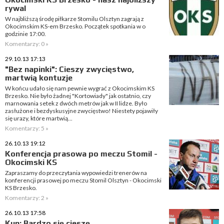
rywal
W najbliższą środę piłkarze Stomilu Olsztyn zagrają z
Okocimskim KS-em Brzesko. Początek spotkania w o
godzinie 17:00.
Komentarzy: 0 »
29.10.13 17:13
"Bez napinki": Cieszy zwycięstwo,
martwią kontuzje
W końcu udało się nam pewnie wygrać z Okocimskim KS
Brzesko. Nie było żadnej "Kortowiady" jak ostatnio, czy
marnowania setek z dwóch metrów jak w II lidze. Było
zasłużone i bezdyskusyjne zwycięstwo! Niestety pojawiły
się urazy, które martwią...
Komentarzy: 5 »
26.10.13 19:12
Konferencja prasowa po meczu Stomil -
Okocimski KS
Zapraszamy do przeczytania wypowiedzi trenerów na
konferencji prasowej po meczu Stomil Olsztyn - Okocimski
KS Brzesko.
Komentarzy: 2 »
26.10.13 17:58
Kun: Bardzo się cieszę