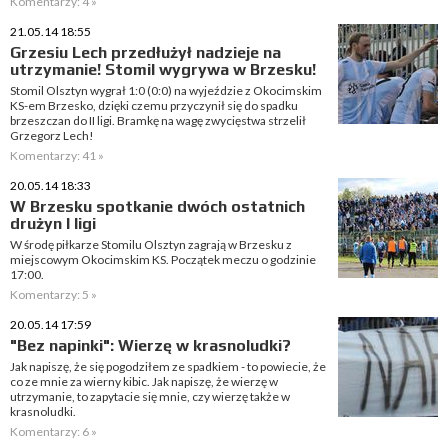
Komentarzy: 4 »
21.05.14 18:55
Grzesiu Lech przedłużył nadzieje na
utrzymanie! Stomil wygrywa w Brzesku!
Stomil Olsztyn wygrał 1:0 (0:0) na wyjeździe z Okocimskim
KS-em Brzesko, dzięki czemu przyczynił się do spadku
brzeszczan do II ligi. Bramkę na wagę zwycięstwa strzelił
Grzegorz Lech!
Komentarzy: 41 »
20.05.14 18:33
W Brzesku spotkanie dwóch ostatnich
drużyn I ligi
W środę piłkarze Stomilu Olsztyn zagrają w Brzesku z
miejscowym Okocimskim KS. Początek meczu o godzinie
17:00.
Komentarzy: 5 »
20.05.14 17:59
"Bez napinki": Wierzę w krasnoludki?
Jak napiszę, że się pogodziłem ze spadkiem - to powiecie, że
co ze mnie za wierny kibic. Jak napiszę, że wierzę w
utrzymanie, to zapytacie się mnie, czy wierzę także w
krasnoludki.
Komentarzy: 6 »