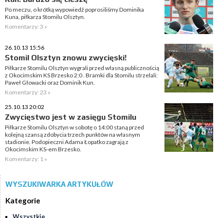
Po meczu, o krótką wypowiedź poprosiliśmy Dominika
Kuna, piłkarza Stomilu Olsztyn.
Komentarzy: 3 »
26.10.13 15:56
Stomil Olsztyn znowu zwycięski!
Piłkarze Stomilu Olsztyn wygrali przed własną publicznością
z Okocimskim KS Brzesko 2:0 . Bramki dla Stomilu strzelali:
Paweł Głowacki oraz Dominik Kun.
Komentarzy: 23 »
25.10.13 20:02
Zwycięstwo jest w zasięgu Stomilu
Piłkarze Stomilu Olsztyn w sobotę o 14:00 staną przed
kolejną szansą zdobycia trzech punktów na własnym
stadionie. Podopieczni Adama Łopatko zagrają z
Okocimskim KS-em Brzesko.
Komentarzy: 1 »
WYSZUKIWARKA ARTYKUŁÓW
Kategorie
Wszystkie