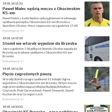
19.05.14 15:52
Paweł Malec sędzią meczu z Okocimskim
KS-em
Paweł Malec z Łodzi będzie sędzią głównym środowego
spotkania pomiędzy Okocimskim KS-em Brzesko a
Stomilem Olsztyn. Mecz rozpocznie się o godzinie 17:00.
Komentarzy: 0 »
19.05.14 15:50
Stomil we wtorek wyjedzie do Brzeska
Jutro o godzinie 7:00 piłkarze Stomilu Olsztyn wyjadą do
Brzeska na środowe spotkanie z Okocimskim KS-em
Brzesko.
Komentarzy: 2 »
19.05.14 11:33
Pięciu zagrożonych pauzą
W środę Stomil rozegra spotkanie 31. kolejki I ligi na
wyjeździe z Okocimskim KS-em Brzesko. W tym meczu
zagrożeni wykluczającą żółtą kartką będą Arkadiusz
Czarnecki, Piotr Darmochwał, Paweł Głowacki, Dawid
Kucharski oraz Grzegorz Lech.
Komentarzy: 0 »
19.05.14 10:53
Okocimski KS Brzesko - nasz najbliższy