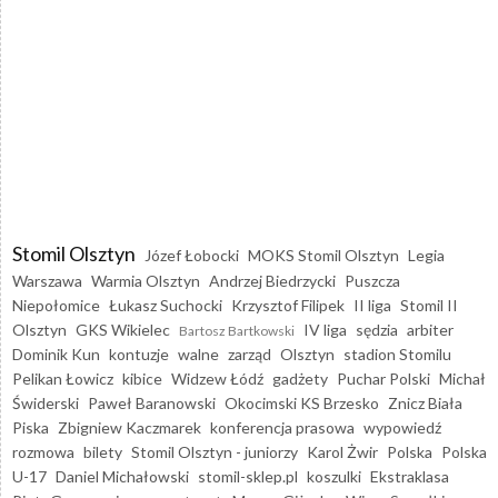
Stomil Olsztyn
Józef Łobocki
MOKS Stomil Olsztyn
Legia
Warszawa
Warmia Olsztyn
Andrzej Biedrzycki
Puszcza
Niepołomice
Łukasz Suchocki
Krzysztof Filipek
II liga
Stomil II
Olsztyn
GKS Wikielec
IV liga
sędzia
arbiter
Bartosz Bartkowski
Dominik Kun
kontuzje
walne
zarząd
Olsztyn
stadion Stomilu
Pelikan Łowicz
kibice
Widzew Łódź
gadżety
Puchar Polski
Michał
Świderski
Paweł Baranowski
Okocimski KS Brzesko
Znicz Biała
Piska
Zbigniew Kaczmarek
konferencja prasowa
wypowiedź
rozmowa
bilety
Stomil Olsztyn - juniorzy
Karol Żwir
Polska
Polska
U-17
Daniel Michałowski
stomil-sklep.pl
koszulki
Ekstraklasa