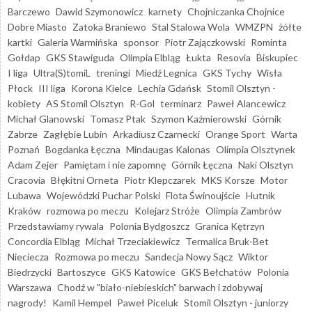
Barczewo
Dawid Szymonowicz
karnety
Chojniczanka Chojnice
Dobre Miasto
Zatoka Braniewo
Stal Stalowa Wola
WMZPN
żółte
kartki
Galeria Warmińska
sponsor
Piotr Zajączkowski
Rominta
Gołdap
GKS Stawiguda
Olimpia Elbląg
Łukta
Resovia
Biskupiec
I liga
Ultra(S)tomiL
treningi
Miedź Legnica
GKS Tychy
Wisła
Płock
III liga
Korona Kielce
Lechia Gdańsk
Stomil Olsztyn -
kobiety
AS Stomil Olsztyn
R-Gol
terminarz
Paweł Alancewicz
Michał Glanowski
Tomasz Ptak
Szymon Kaźmierowski
Górnik
Zabrze
Zagłębie Lubin
Arkadiusz Czarnecki
Orange Sport
Warta
Poznań
Bogdanka Łęczna
Mindaugas Kalonas
Olimpia Olsztynek
Adam Zejer
Pamiętam i nie zapomnę
Górnik Łęczna
Naki Olsztyn
Cracovia
Błękitni Orneta
Piotr Klepczarek
MKS Korsze
Motor
Lubawa
Wojewódzki Puchar Polski
Flota Świnoujście
Hutnik
Kraków
rozmowa po meczu
Kolejarz Stróże
Olimpia Zambrów
Przedstawiamy rywala
Polonia Bydgoszcz
Granica Kętrzyn
Concordia Elbląg
Michał Trzeciakiewicz
Termalica Bruk-Bet
Nieciecza
Rozmowa po meczu
Sandecja Nowy Sącz
Wiktor
Biedrzycki
Bartoszyce
GKS Katowice
GKS Bełchatów
Polonia
Warszawa
Chodź w "biało-niebieskich" barwach i zdobywaj
nagrody!
Kamil Hempel
Paweł Piceluk
Stomil Olsztyn - juniorzy