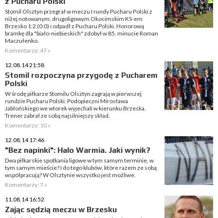
z Pucharu Polski
Stomil Olsztyn przegrał w meczu I rundy Pucharu Polski z
niżej notowanym, drugoligowym Okocimskim KS-em
Brzesko 1:2 (0:0) i odpadł z Pucharu Polski. Honorową
bramkę dla "biało-niebieskich" zdobył w 85. minucie Roman
Maczułenko.
Komentarzy: 47 »
12.08.14 21:58
Stomil rozpoczyna przygodę z Pucharem
Polski
W środę piłkarze Stomilu Olsztyn zagrają w pierwszej
rundzie Pucharu Polski. Podopieczni Mirosława
Jabłońskiego we wtorek wyjechali w kierunku Brzeska.
Trener zabrał ze sobą najsilniejszy skład.
Komentarzy: 10 »
12.08.14 17:46
"Bez napinki": Halo Warmia. Jaki wynik?
Dwa piłkarskie spotkania ligowe w tym samym terminie, w
tym samym mieście? I do tego klubów, które razem ze sobą
współpracują? W Olsztynie wszystko jest możliwe.
Komentarzy: 7 »
11.08.14 16:52
Zając sędzią meczu w Brzesku