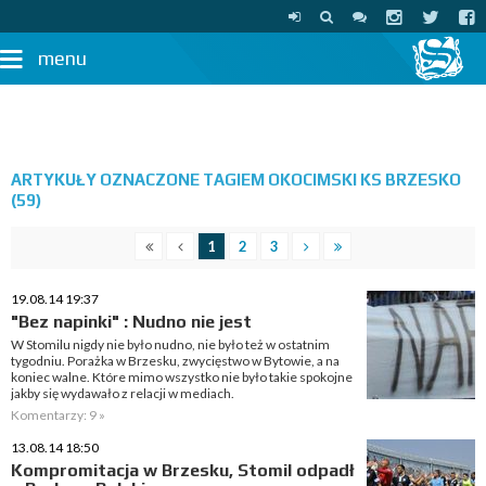
menu
ARTYKUŁY OZNACZONE TAGIEM OKOCIMSKI KS BRZESKO
(59)
1
2
3
19.08.14 19:37
"Bez napinki" : Nudno nie jest
W Stomilu nigdy nie było nudno, nie było też w ostatnim
tygodniu. Porażka w Brzesku, zwycięstwo w Bytowie, a na
koniec walne. Które mimo wszystko nie było takie spokojne
jakby się wydawało z relacji w mediach.
Komentarzy: 9 »
13.08.14 18:50
Kompromitacja w Brzesku, Stomil odpadł