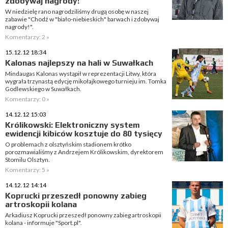
zdobywaj nagrody!"
W niedzielę rano nagrodziliśmy drugą osobę w naszej
zabawie "Chodź w "biało-niebieskich" barwach i zdobywaj
nagrody!".
Komentarzy: 2 »
15.12.12 18:34
Kalonas najlepszy na hali w Suwałkach
Mindaugas Kalonas wystąpił w reprezentacji Litwy, która
wygrała trzynastą edycję mikołajkowego turnieju im. Tomka
Godlewskiego w Suwałkach.
Komentarzy: 0 »
14.12.12 15:03
Królikowski: Elektroniczny system
ewidencji kibiców kosztuje do 80 tysięcy
O problemach z olsztyńskim stadionem krótko
porozmawialiśmy z Andrzejem Królikowskim, dyrektorem
Stomilu Olsztyn.
Komentarzy: 5 »
14.12.12 14:14
Koprucki przeszedł ponowny zabieg
artroskopii kolana
Arkadiusz Koprucki przeszedł ponowny zabieg artroskopii
kolana - informuje "Sport.pl".