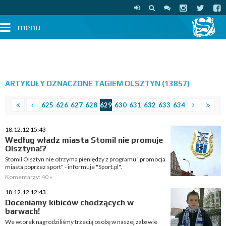
menu
ARTYKUŁY OZNACZONE TAGIEM OLSZTYN (13857)
625
626
627
628
629
630
631
632
633
634
18.12.12 15:43
Według władz miasta Stomil nie promuje
Olsztyna!?
Stomil Olsztyn nie otrzyma pieniędzy z programu "promocja
miasta poprzez sport" - informuje "Sport.pl".
Komentarzy: 40 »
18.12.12 12:43
Doceniamy kibiców chodzących w
barwach!
We wtorek nagrodziliśmy trzecią osobę w naszej zabawie