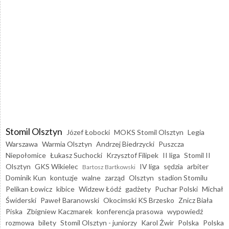
Stomil Olsztyn
Józef Łobocki
MOKS Stomil Olsztyn
Legia
Warszawa
Warmia Olsztyn
Andrzej Biedrzycki
Puszcza
Niepołomice
Łukasz Suchocki
Krzysztof Filipek
II liga
Stomil II
Olsztyn
GKS Wikielec
IV liga
sędzia
arbiter
Bartosz Bartkowski
Dominik Kun
kontuzje
walne
zarząd
Olsztyn
stadion Stomilu
Pelikan Łowicz
kibice
Widzew Łódź
gadżety
Puchar Polski
Michał
Świderski
Paweł Baranowski
Okocimski KS Brzesko
Znicz Biała
Piska
Zbigniew Kaczmarek
konferencja prasowa
wypowiedź
rozmowa
bilety
Stomil Olsztyn - juniorzy
Karol Żwir
Polska
Polska