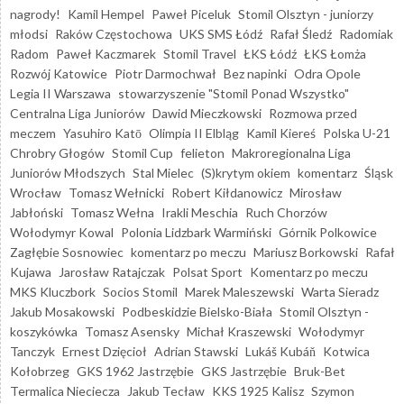
nagrody!
Kamil Hempel
Paweł Piceluk
Stomil Olsztyn - juniorzy
młodsi
Raków Częstochowa
UKS SMS Łódź
Rafał Śledź
Radomiak
Radom
Paweł Kaczmarek
Stomil Travel
ŁKS Łódź
ŁKS Łomża
Rozwój Katowice
Piotr Darmochwał
Bez napinki
Odra Opole
Legia II Warszawa
stowarzyszenie "Stomil Ponad Wszystko"
Centralna Liga Juniorów
Dawid Mieczkowski
Rozmowa przed
meczem
Yasuhiro Katō
Olimpia II Elbląg
Kamil Kiereś
Polska U-21
Chrobry Głogów
Stomil Cup
felieton
Makroregionalna Liga
Juniorów Młodszych
Stal Mielec
(S)krytym okiem
komentarz
Śląsk
Wrocław
Tomasz Wełnicki
Robert Kiłdanowicz
Mirosław
Jabłoński
Tomasz Wełna
Irakli Meschia
Ruch Chorzów
Wołodymyr Kowal
Polonia Lidzbark Warmiński
Górnik Polkowice
Zagłębie Sosnowiec
komentarz po meczu
Mariusz Borkowski
Rafał
Kujawa
Jarosław Ratajczak
Polsat Sport
Komentarz po meczu
MKS Kluczbork
Socios Stomil
Marek Maleszewski
Warta Sieradz
Jakub Mosakowski
Podbeskidzie Bielsko-Biała
Stomil Olsztyn -
koszykówka
Tomasz Asensky
Michał Kraszewski
Wołodymyr
Tanczyk
Ernest Dzięcioł
Adrian Stawski
Lukáš Kubáň
Kotwica
Kołobrzeg
GKS 1962 Jastrzębie
GKS Jastrzębie
Bruk-Bet
Termalica Nieciecza
Jakub Tecław
KKS 1925 Kalisz
Szymon