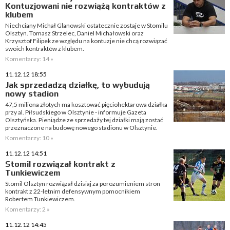
Kontuzjowani nie rozwiążą kontraktów z
klubem
Niechciany Michał Glanowski ostatecznie zostaje w Stomilu
Olsztyn. Tomasz Strzelec, Daniel Michałowski oraz
Krzysztof Filipek ze względu na kontuzje nie chcą rozwiązać
swoich kontraktów z klubem.
Komentarzy: 14 »
11.12.12 18:55
Jak sprzedadzą działkę, to wybudują
nowy stadion
47,5 miliona złotych ma kosztować pięciohektarowa działka
przy al. Piłsudskiego w Olsztynie - informuje Gazeta
Olsztyńska. Pieniądze ze sprzedaży tej działki mają zostać
przeznaczone na budowę nowego stadionu w Olsztynie.
Komentarzy: 10 »
11.12.12 14:51
Stomil rozwiązał kontrakt z
Tunkiewiczem
Stomil Olsztyn rozwiązał dzisiaj za porozumieniem stron
kontrakt z 22-letnim defensywnym pomocnikiem
Robertem Tunkiewiczem.
Komentarzy: 2 »
11.12.12 14:45