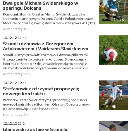
Dwa gole Michała Świderskiego w
sparingu Dolcanu
Pomocnik Stomilu Olsztyn Michał Świderski zagrał w
spotkaniu sparingowym Dolcanu Ząbki z Polonią Warszawa.
Mecz zakończył się zwycięstwem pierwszoligowca 4:1 (3:1).
Komentarzy: 8 »
13.12.12 12:41
Stomil rozmawia z Grzegorzem
Arłukowiczem i Vaidasem Slavickasem
Stomil Olsztyn prowadzi rozmowy z dwoma piłkarzami -
Grzegorzem Arłukowiczem i Vaidasem Slavickasem -
informuje "Sport.pl". Obaj zawodnicy mają rozpocząć z
olsztyńskim klubem przygotowania do nowego sezonu.
Komentarzy: 12 »
13.12.12 10:41
Stefanowicz otrzymał propozycję
nowego kontraktu
Radosław Stefanowicz otrzymał propozycję podpisania
nowego kontraktu ze Stomilem Olsztyn. Obecna umowa
piłkarza obowiązuje do końca sezonu.
Komentarzy: 3 »
12.12.12 13:14
Glanowski zostaje w Stomilu.