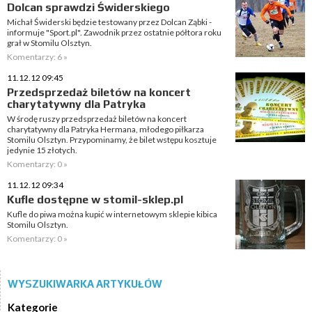
Dolcan sprawdzi Świderskiego
Michał Świderski będzie testowany przez Dolcan Ząbki -
informuje "Sport.pl". Zawodnik przez ostatnie półtora roku
grał w Stomilu Olsztyn.
Komentarzy: 6 »
11.12.12 09:45
Przedsprzedaż biletów na koncert
charytatywny dla Patryka
W środę ruszy przedsprzedaż biletów na koncert
charytatywny dla Patryka Hermana, młodego piłkarza
Stomilu Olsztyn. Przypominamy, że bilet wstępu kosztuje
jedynie 15 złotych.
Komentarzy: 0 »
11.12.12 09:34
Kufle dostępne w stomil-sklep.pl
Kufle do piwa można kupić w internetowym sklepie kibica
Stomilu Olsztyn.
Komentarzy: 0 »
WYSZUKIWARKA ARTYKUŁÓW
Kategorie