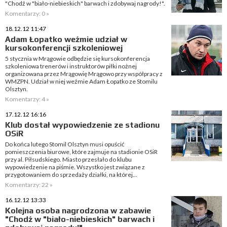
"Chodź w "biało-niebieskich" barwach i zdobywaj nagrody!".
Komentarzy: 0 »
18.12.12 11:47
Adam Łopatko weźmie udział w
kursokonferencji szkoleniowej
5 stycznia w Mrągowie odbędzie się kursokonferencja
szkoleniowa trenerów i instruktorów piłki nożnej
organizowana przez Mrągowię Mrągowo przy współpracy z
WMZPN. Udział w niej weźmie Adam Łopatko ze Stomilu
Olsztyn.
Komentarzy: 4 »
17.12.12 16:16
Klub dostał wypowiedzenie ze stadionu
OSiR
Do końca lutego Stomil Olsztyn musi opuścić
pomieszczenia biurowe, które zajmuje na stadionie OSiR
przy al. Piłsudskiego. Miasto przesłało do klubu
wypowiedzenie na piśmie. Wszystko jest związane z
przygotowaniem do sprzedaży działki, na której...
Komentarzy: 22 »
16.12.12 13:33
Kolejna osoba nagrodzona w zabawie
"Chodź w "biało-niebieskich" barwach i