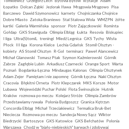
Tomkiewicz
Grzegorz Lech
Bytovia Bytów
licytacje
Adam
Łopatko
Dolcan Ząbki
Jeziorak Iława
Mrągowia Mrągowo
Pisa
Barczewo
Dawid Szymonowicz
karnety
Chojniczanka Chojnice
Dobre Miasto
Zatoka Braniewo
Stal Stalowa Wola
WMZPN
żółte
kartki
Galeria Warmińska
sponsor
Piotr Zajączkowski
Rominta
Gołdap
GKS Stawiguda
Olimpia Elbląg
Łukta
Resovia
Biskupiec
I liga
Ultra(S)tomiL
treningi
Miedź Legnica
GKS Tychy
Wisła
Płock
III liga
Korona Kielce
Lechia Gdańsk
Stomil Olsztyn -
kobiety
AS Stomil Olsztyn
R-Gol
terminarz
Paweł Alancewicz
Michał Glanowski
Tomasz Ptak
Szymon Kaźmierowski
Górnik
Zabrze
Zagłębie Lubin
Arkadiusz Czarnecki
Orange Sport
Warta
Poznań
Bogdanka Łęczna
Mindaugas Kalonas
Olimpia Olsztynek
Adam Zejer
Pamiętam i nie zapomnę
Górnik Łęczna
Naki Olsztyn
Cracovia
Błękitni Orneta
Piotr Klepczarek
MKS Korsze
Motor
Lubawa
Wojewódzki Puchar Polski
Flota Świnoujście
Hutnik
Kraków
rozmowa po meczu
Kolejarz Stróże
Olimpia Zambrów
Przedstawiamy rywala
Polonia Bydgoszcz
Granica Kętrzyn
Concordia Elbląg
Michał Trzeciakiewicz
Termalica Bruk-Bet
Nieciecza
Rozmowa po meczu
Sandecja Nowy Sącz
Wiktor
Biedrzycki
Bartoszyce
GKS Katowice
GKS Bełchatów
Polonia
Warszawa
Chodź w "biało-niebieskich" barwach i zdobywaj