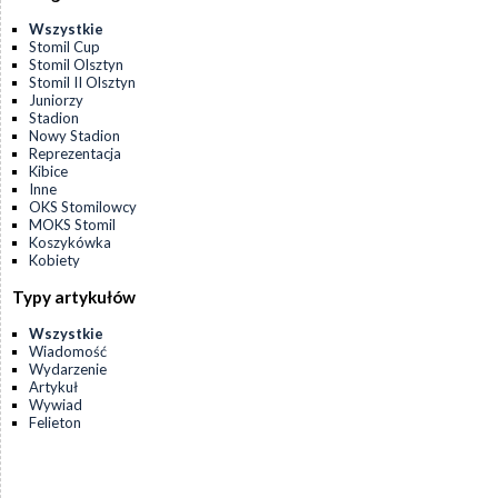
Wszystkie
Stomil Cup
Stomil Olsztyn
Stomil II Olsztyn
Juniorzy
Stadion
Nowy Stadion
Reprezentacja
Kibice
Inne
OKS Stomilowcy
MOKS Stomil
Koszykówka
Kobiety
Typy artykułów
Wszystkie
Wiadomość
Wydarzenie
Artykuł
Wywiad
Felieton