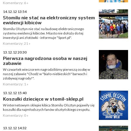
Komentarzy: 6 »
14.12.12 13:54
Stomilu nie stać na elektroniczny system
ewidencji kibiców
Stomilu Olsztyn nie stać na budowę elektronicznego
systemu ewidencji kibiców. Miasto nie dołoży do tej
inwestycji ani złotówki - informuje "Sport.pl".
Komentarzy: 21 »
13.12.12 20:30
Pierwsza nagrodzona osoba w naszej
zabawie
W czwartek wieczorem nagrodziliśmy pierwszą osobę w
naszej zabawie "Chodź w "biało-niebieskich" barwach i
zdobywaj nagrody!".
Komentarzy: 1 »
13.12.12 15:40
Koszulki dziecięce w stomil-sklep.pl
W internetowym sklepie kibica Stomilu Olsztyn pojawiły się
koszulki dla najmłodszych fanów olsztyńskiego zespołu.
Komentarzy: 0 »
13.12.12 14:32