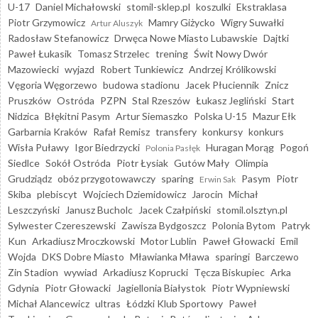
U-17
Daniel Michałowski
stomil-sklep.pl
koszulki
Ekstraklasa
Piotr Grzymowicz
Mamry Giżycko
Wigry Suwałki
Artur Aluszyk
Radosław Stefanowicz
Drwęca Nowe Miasto Lubawskie
Dajtki
Paweł Łukasik
Tomasz Strzelec
trening
Świt Nowy Dwór
Mazowiecki
wyjazd
Robert Tunkiewicz
Andrzej Królikowski
Vęgoria Węgorzewo
budowa stadionu
Jacek Płuciennik
Znicz
Pruszków
Ostróda
PZPN
Stal Rzeszów
Łukasz Jegliński
Start
Nidzica
Błękitni Pasym
Artur Siemaszko
Polska U-15
Mazur Ełk
Garbarnia Kraków
Rafał Remisz
transfery
konkursy
konkurs
Wisła Puławy
Igor Biedrzycki
Huragan Morąg
Pogoń
Polonia Pasłęk
Siedlce
Sokół Ostróda
Piotr Łysiak
Gutów Mały
Olimpia
Grudziądz
obóz przygotowawczy
sparing
Pasym
Piotr
Erwin Sak
Skiba
plebiscyt
Wojciech Dziemidowicz
Jarocin
Michał
Leszczyński
Janusz Bucholc
Jacek Czałpiński
stomil.olsztyn.pl
Sylwester Czereszewski
Zawisza Bydgoszcz
Polonia Bytom
Patryk
Kun
Arkadiusz Mroczkowski
Motor Lublin
Paweł Głowacki
Emil
Wojda
DKS Dobre Miasto
Mławianka Mława
sparingi
Barczewo
Zin Stadion
wywiad
Arkadiusz Koprucki
Tęcza Biskupiec
Arka
Gdynia
Piotr Głowacki
Jagiellonia Białystok
Piotr Wypniewski
Michał Alancewicz
ultras
Łódzki Klub Sportowy
Paweł