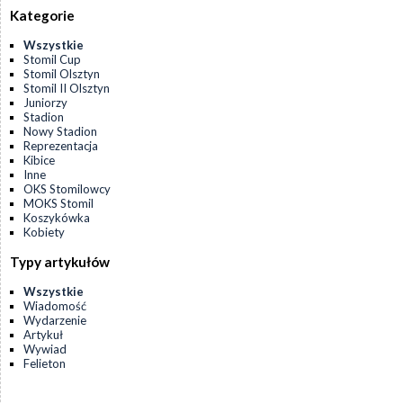
Kategorie
Wszystkie
Stomil Cup
Stomil Olsztyn
Stomil II Olsztyn
Juniorzy
Stadion
Nowy Stadion
Reprezentacja
Kibice
Inne
OKS Stomilowcy
MOKS Stomil
Koszykówka
Kobiety
Typy artykułów
Wszystkie
Wiadomość
Wydarzenie
Artykuł
Wywiad
Felieton