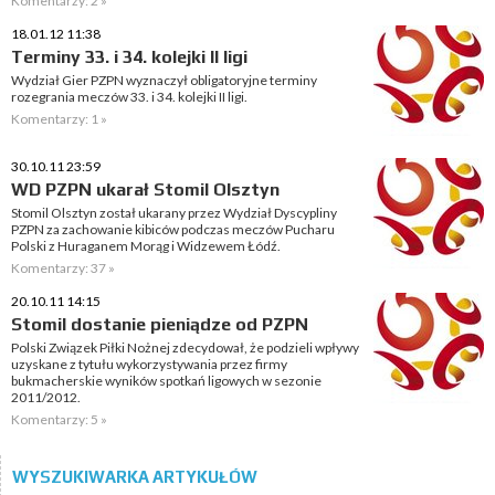
Komentarzy: 2 »
18.01.12 11:38
Terminy 33. i 34. kolejki II ligi
Wydział Gier PZPN wyznaczył obligatoryjne terminy
rozegrania meczów 33. i 34. kolejki II ligi.
Komentarzy: 1 »
30.10.11 23:59
WD PZPN ukarał Stomil Olsztyn
Stomil Olsztyn został ukarany przez Wydział Dyscypliny
PZPN za zachowanie kibiców podczas meczów Pucharu
Polski z Huraganem Morąg i Widzewem Łódź.
Komentarzy: 37 »
20.10.11 14:15
Stomil dostanie pieniądze od PZPN
Polski Związek Piłki Nożnej zdecydował, że podzieli wpływy
uzyskane z tytułu wykorzystywania przez firmy
bukmacherskie wyników spotkań ligowych w sezonie
2011/2012.
Komentarzy: 5 »
WYSZUKIWARKA ARTYKUŁÓW