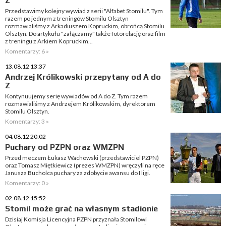
Z
Przedstawimy kolejny wywiad z serii "Alfabet Stomilu". Tym
razem po jednym z treningów Stomilu Olsztyn
rozmawialiśmy z Arkadiuszem Kopruckim, obrońcą Stomilu
Olsztyn. Do artykułu "załączamy" także fotorelację oraz film
z treningu z Arkiem Kopruckim...
Komentarzy: 6 »
13.08.12 13:37
Andrzej Królikowski przepytany od A do
Z
Kontynuujemy serię wywiadów od A do Z. Tym razem
rozmawialiśmy z Andrzejem Królikowskim, dyrektorem
Stomilu Olsztyn.
Komentarzy: 3 »
04.08.12 20:02
Puchary od PZPN oraz WMZPN
Przed meczem Łukasz Wachowski (przedstawiciel PZPN)
oraz Tomasz Miętkiewicz (prezes WMZPN) wręczyli na ręce
Janusza Bucholca puchary za zdobycie awansu do I ligi.
Komentarzy: 0 »
02.08.12 15:52
Stomil może grać na własnym stadionie
Dzisiaj Komisja Licencyjna PZPN przyznała Stomilowi