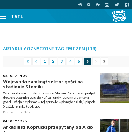
menu
ARTYKUŁY OZNACZONE TAGIEM PZPN (118)
1
2
3
4
5
6
05.10.12 14:03
Wojewoda zamknął sektor gości na
stadionie Stomilu
Wojewoda warmińsko-mazurski Marian Podziewski podjął
decyzję o zamknięciu do końca rundy jesiennej sektora
gości. Oficjalne pismo w tej sprawie wpłynęło dzisiaj (piątek,
5 października) do klubu.
Komentarzy: 10 »
04.10.12 18:25
Arkadiusz Koprucki przepytany od A do