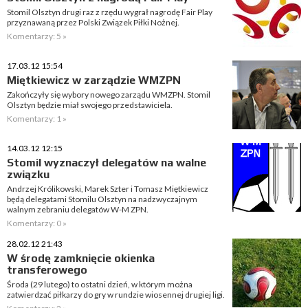
Stomil Olsztyn drugi raz z rzędu wygrał nagrodę Fair Play
przyznawaną przez Polski Związek Piłki Nożnej.
Komentarzy: 5 »
17.03.12 15:54
Miętkiewicz w zarządzie WMZPN
Zakończyły się wybory nowego zarządu WMZPN. Stomil
Olsztyn będzie miał swojego przedstawiciela.
Komentarzy: 1 »
14.03.12 12:15
Stomil wyznaczył delegatów na walne
związku
Andrzej Królikowski, Marek Szter i Tomasz Miętkiewicz
będą delegatami Stomilu Olsztyn na nadzwyczajnym
walnym zebraniu delegatów W-M ZPN.
Komentarzy: 0 »
28.02.12 21:43
W środę zamknięcie okienka
transferowego
Środa (29 lutego) to ostatni dzień, w którym można
zatwierdzać piłkarzy do gry w rundzie wiosennej drugiej ligi.