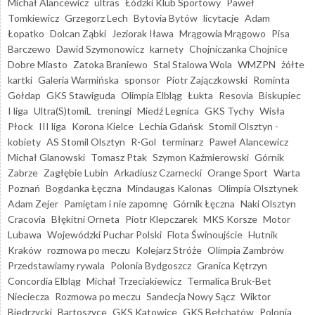
Michał Alancewicz
ultras
Łódzki Klub Sportowy
Paweł
Tomkiewicz
Grzegorz Lech
Bytovia Bytów
licytacje
Adam
Łopatko
Dolcan Ząbki
Jeziorak Iława
Mrągowia Mrągowo
Pisa
Barczewo
Dawid Szymonowicz
karnety
Chojniczanka Chojnice
Dobre Miasto
Zatoka Braniewo
Stal Stalowa Wola
WMZPN
żółte
kartki
Galeria Warmińska
sponsor
Piotr Zajączkowski
Rominta
Gołdap
GKS Stawiguda
Olimpia Elbląg
Łukta
Resovia
Biskupiec
I liga
Ultra(S)tomiL
treningi
Miedź Legnica
GKS Tychy
Wisła
Płock
III liga
Korona Kielce
Lechia Gdańsk
Stomil Olsztyn -
kobiety
AS Stomil Olsztyn
R-Gol
terminarz
Paweł Alancewicz
Michał Glanowski
Tomasz Ptak
Szymon Kaźmierowski
Górnik
Zabrze
Zagłębie Lubin
Arkadiusz Czarnecki
Orange Sport
Warta
Poznań
Bogdanka Łęczna
Mindaugas Kalonas
Olimpia Olsztynek
Adam Zejer
Pamiętam i nie zapomnę
Górnik Łęczna
Naki Olsztyn
Cracovia
Błękitni Orneta
Piotr Klepczarek
MKS Korsze
Motor
Lubawa
Wojewódzki Puchar Polski
Flota Świnoujście
Hutnik
Kraków
rozmowa po meczu
Kolejarz Stróże
Olimpia Zambrów
Przedstawiamy rywala
Polonia Bydgoszcz
Granica Kętrzyn
Concordia Elbląg
Michał Trzeciakiewicz
Termalica Bruk-Bet
Nieciecza
Rozmowa po meczu
Sandecja Nowy Sącz
Wiktor
Biedrzycki
Bartoszyce
GKS Katowice
GKS Bełchatów
Polonia