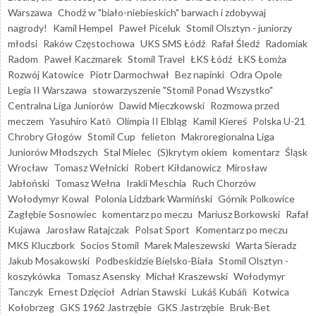
Warszawa
Chodź w "biało-niebieskich" barwach i zdobywaj
nagrody!
Kamil Hempel
Paweł Piceluk
Stomil Olsztyn - juniorzy
młodsi
Raków Częstochowa
UKS SMS Łódź
Rafał Śledź
Radomiak
Radom
Paweł Kaczmarek
Stomil Travel
ŁKS Łódź
ŁKS Łomża
Rozwój Katowice
Piotr Darmochwał
Bez napinki
Odra Opole
Legia II Warszawa
stowarzyszenie "Stomil Ponad Wszystko"
Centralna Liga Juniorów
Dawid Mieczkowski
Rozmowa przed
meczem
Yasuhiro Katō
Olimpia II Elbląg
Kamil Kiereś
Polska U-21
Chrobry Głogów
Stomil Cup
felieton
Makroregionalna Liga
Juniorów Młodszych
Stal Mielec
(S)krytym okiem
komentarz
Śląsk
Wrocław
Tomasz Wełnicki
Robert Kiłdanowicz
Mirosław
Jabłoński
Tomasz Wełna
Irakli Meschia
Ruch Chorzów
Wołodymyr Kowal
Polonia Lidzbark Warmiński
Górnik Polkowice
Zagłębie Sosnowiec
komentarz po meczu
Mariusz Borkowski
Rafał
Kujawa
Jarosław Ratajczak
Polsat Sport
Komentarz po meczu
MKS Kluczbork
Socios Stomil
Marek Maleszewski
Warta Sieradz
Jakub Mosakowski
Podbeskidzie Bielsko-Biała
Stomil Olsztyn -
koszykówka
Tomasz Asensky
Michał Kraszewski
Wołodymyr
Tanczyk
Ernest Dzięcioł
Adrian Stawski
Lukáš Kubáň
Kotwica
Kołobrzeg
GKS 1962 Jastrzębie
GKS Jastrzębie
Bruk-Bet