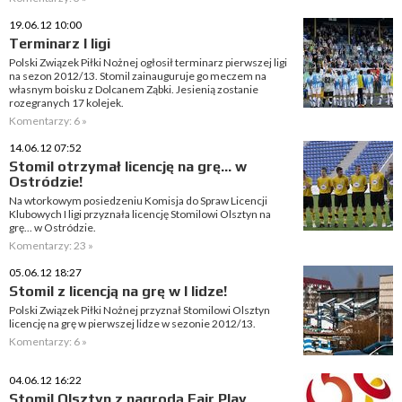
19.06.12 10:00
Terminarz I ligi
Polski Związek Piłki Nożnej ogłosił terminarz pierwszej ligi
na sezon 2012/13. Stomil zainauguruje go meczem na
własnym boisku z Dolcanem Ząbki. Jesienią zostanie
rozegranych 17 kolejek.
Komentarzy: 6 »
14.06.12 07:52
Stomil otrzymał licencję na grę... w
Ostródzie!
Na wtorkowym posiedzeniu Komisja do Spraw Licencji
Klubowych I ligi przyznała licencję Stomilowi Olsztyn na
grę... w Ostródzie.
Komentarzy: 23 »
05.06.12 18:27
Stomil z licencją na grę w I lidze!
Polski Związek Piłki Nożnej przyznał Stomilowi Olsztyn
licencję na grę w pierwszej lidze w sezonie 2012/13.
Komentarzy: 6 »
04.06.12 16:22
Stomil Olsztyn z nagrodą Fair Play