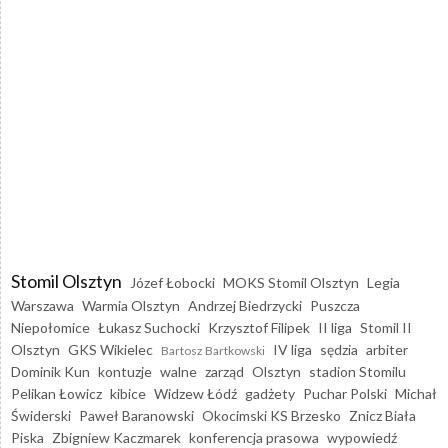
Stomil Olsztyn
Józef Łobocki
MOKS Stomil Olsztyn
Legia
Warszawa
Warmia Olsztyn
Andrzej Biedrzycki
Puszcza
Niepołomice
Łukasz Suchocki
Krzysztof Filipek
II liga
Stomil II
Olsztyn
GKS Wikielec
IV liga
sędzia
arbiter
Bartosz Bartkowski
Dominik Kun
kontuzje
walne
zarząd
Olsztyn
stadion Stomilu
Pelikan Łowicz
kibice
Widzew Łódź
gadżety
Puchar Polski
Michał
Świderski
Paweł Baranowski
Okocimski KS Brzesko
Znicz Biała
Piska
Zbigniew Kaczmarek
konferencja prasowa
wypowiedź