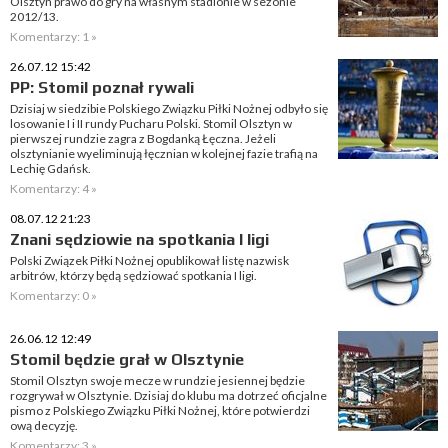
Olsztyn prawo do gry na własnym stadionie w sezonie
2012/13.
Komentarzy: 1 »
26.07.12 15:42
PP: Stomil poznał rywali
Dzisiaj w siedzibie Polskiego Związku Piłki Nożnej odbyło się
losowanie I i II rundy Pucharu Polski. Stomil Olsztyn w
pierwszej rundzie zagra z Bogdanką Łęczna. Jeżeli
olsztynianie wyeliminują łęcznian w kolejnej fazie trafią na
Lechię Gdańsk.
Komentarzy: 4 »
08.07.12 21:23
Znani sędziowie na spotkania I ligi
Polski Związek Piłki Nożnej opublikował listę nazwisk
arbitrów, którzy będą sędziować spotkania I ligi.
Komentarzy: 0 »
26.06.12 12:49
Stomil będzie grał w Olsztynie
Stomil Olsztyn swoje mecze w rundzie jesiennej będzie
rozgrywał w Olsztynie. Dzisiaj do klubu ma dotrzeć oficjalne
pismo z Polskiego Związku Piłki Nożnej, które potwierdzi
ową decyzję.
Komentarzy: 3 »