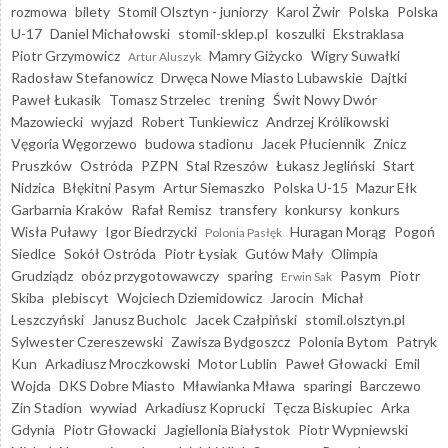
rozmowa
bilety
Stomil Olsztyn - juniorzy
Karol Żwir
Polska
Polska
U-17
Daniel Michałowski
stomil-sklep.pl
koszulki
Ekstraklasa
Piotr Grzymowicz
Mamry Giżycko
Wigry Suwałki
Artur Aluszyk
Radosław Stefanowicz
Drwęca Nowe Miasto Lubawskie
Dajtki
Paweł Łukasik
Tomasz Strzelec
trening
Świt Nowy Dwór
Mazowiecki
wyjazd
Robert Tunkiewicz
Andrzej Królikowski
Vęgoria Węgorzewo
budowa stadionu
Jacek Płuciennik
Znicz
Pruszków
Ostróda
PZPN
Stal Rzeszów
Łukasz Jegliński
Start
Nidzica
Błękitni Pasym
Artur Siemaszko
Polska U-15
Mazur Ełk
Garbarnia Kraków
Rafał Remisz
transfery
konkursy
konkurs
Wisła Puławy
Igor Biedrzycki
Huragan Morąg
Pogoń
Polonia Pasłęk
Siedlce
Sokół Ostróda
Piotr Łysiak
Gutów Mały
Olimpia
Grudziądz
obóz przygotowawczy
sparing
Pasym
Piotr
Erwin Sak
Skiba
plebiscyt
Wojciech Dziemidowicz
Jarocin
Michał
Leszczyński
Janusz Bucholc
Jacek Czałpiński
stomil.olsztyn.pl
Sylwester Czereszewski
Zawisza Bydgoszcz
Polonia Bytom
Patryk
Kun
Arkadiusz Mroczkowski
Motor Lublin
Paweł Głowacki
Emil
Wojda
DKS Dobre Miasto
Mławianka Mława
sparingi
Barczewo
Zin Stadion
wywiad
Arkadiusz Koprucki
Tęcza Biskupiec
Arka
Gdynia
Piotr Głowacki
Jagiellonia Białystok
Piotr Wypniewski