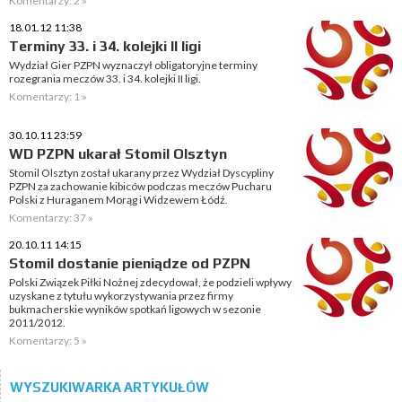
Komentarzy: 2 »
18.01.12 11:38
Terminy 33. i 34. kolejki II ligi
Wydział Gier PZPN wyznaczył obligatoryjne terminy
rozegrania meczów 33. i 34. kolejki II ligi.
Komentarzy: 1 »
30.10.11 23:59
WD PZPN ukarał Stomil Olsztyn
Stomil Olsztyn został ukarany przez Wydział Dyscypliny
PZPN za zachowanie kibiców podczas meczów Pucharu
Polski z Huraganem Morąg i Widzewem Łódź.
Komentarzy: 37 »
20.10.11 14:15
Stomil dostanie pieniądze od PZPN
Polski Związek Piłki Nożnej zdecydował, że podzieli wpływy
uzyskane z tytułu wykorzystywania przez firmy
bukmacherskie wyników spotkań ligowych w sezonie
2011/2012.
Komentarzy: 5 »
WYSZUKIWARKA ARTYKUŁÓW