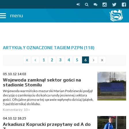
menu
ARTYKUŁY OZNACZONE TAGIEM PZPN (118)
1
2
3
4
5
6
05.10.12 14:03
Wojewoda zamknął sektor gości na
stadionie Stomilu
Wojewoda warmińsko-mazurski Marian Podziewski podjął
decyzję o zamknięciu do końca rundy jesiennej sektora
gości. Oficjalne pismo w tej sprawie wpłynęło dzisiaj (piątek,
5 października) do klubu.
Komentarzy: 10 »
04.10.12 18:25
Arkadiusz Koprucki przepytany od A do