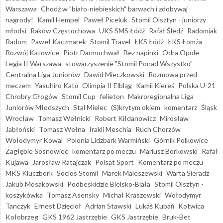
Warszawa
Chodź w "biało-niebieskich" barwach i zdobywaj
nagrody!
Kamil Hempel
Paweł Piceluk
Stomil Olsztyn - juniorzy
młodsi
Raków Częstochowa
UKS SMS Łódź
Rafał Śledź
Radomiak
Radom
Paweł Kaczmarek
Stomil Travel
ŁKS Łódź
ŁKS Łomża
Rozwój Katowice
Piotr Darmochwał
Bez napinki
Odra Opole
Legia II Warszawa
stowarzyszenie "Stomil Ponad Wszystko"
Centralna Liga Juniorów
Dawid Mieczkowski
Rozmowa przed
meczem
Yasuhiro Katō
Olimpia II Elbląg
Kamil Kiereś
Polska U-21
Chrobry Głogów
Stomil Cup
felieton
Makroregionalna Liga
Juniorów Młodszych
Stal Mielec
(S)krytym okiem
komentarz
Śląsk
Wrocław
Tomasz Wełnicki
Robert Kiłdanowicz
Mirosław
Jabłoński
Tomasz Wełna
Irakli Meschia
Ruch Chorzów
Wołodymyr Kowal
Polonia Lidzbark Warmiński
Górnik Polkowice
Zagłębie Sosnowiec
komentarz po meczu
Mariusz Borkowski
Rafał
Kujawa
Jarosław Ratajczak
Polsat Sport
Komentarz po meczu
MKS Kluczbork
Socios Stomil
Marek Maleszewski
Warta Sieradz
Jakub Mosakowski
Podbeskidzie Bielsko-Biała
Stomil Olsztyn -
koszykówka
Tomasz Asensky
Michał Kraszewski
Wołodymyr
Tanczyk
Ernest Dzięcioł
Adrian Stawski
Lukáš Kubáň
Kotwica
Kołobrzeg
GKS 1962 Jastrzębie
GKS Jastrzębie
Bruk-Bet