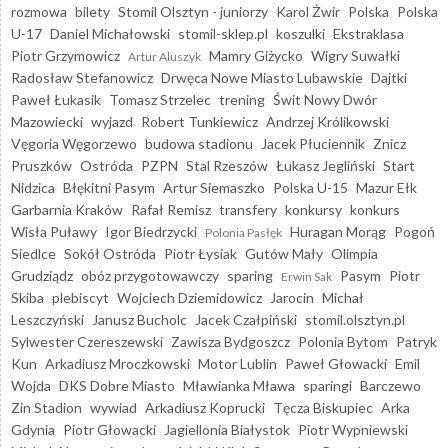
rozmowa
bilety
Stomil Olsztyn - juniorzy
Karol Żwir
Polska
Polska
U-17
Daniel Michałowski
stomil-sklep.pl
koszulki
Ekstraklasa
Piotr Grzymowicz
Mamry Giżycko
Wigry Suwałki
Artur Aluszyk
Radosław Stefanowicz
Drwęca Nowe Miasto Lubawskie
Dajtki
Paweł Łukasik
Tomasz Strzelec
trening
Świt Nowy Dwór
Mazowiecki
wyjazd
Robert Tunkiewicz
Andrzej Królikowski
Vęgoria Węgorzewo
budowa stadionu
Jacek Płuciennik
Znicz
Pruszków
Ostróda
PZPN
Stal Rzeszów
Łukasz Jegliński
Start
Nidzica
Błękitni Pasym
Artur Siemaszko
Polska U-15
Mazur Ełk
Garbarnia Kraków
Rafał Remisz
transfery
konkursy
konkurs
Wisła Puławy
Igor Biedrzycki
Huragan Morąg
Pogoń
Polonia Pasłęk
Siedlce
Sokół Ostróda
Piotr Łysiak
Gutów Mały
Olimpia
Grudziądz
obóz przygotowawczy
sparing
Pasym
Piotr
Erwin Sak
Skiba
plebiscyt
Wojciech Dziemidowicz
Jarocin
Michał
Leszczyński
Janusz Bucholc
Jacek Czałpiński
stomil.olsztyn.pl
Sylwester Czereszewski
Zawisza Bydgoszcz
Polonia Bytom
Patryk
Kun
Arkadiusz Mroczkowski
Motor Lublin
Paweł Głowacki
Emil
Wojda
DKS Dobre Miasto
Mławianka Mława
sparingi
Barczewo
Zin Stadion
wywiad
Arkadiusz Koprucki
Tęcza Biskupiec
Arka
Gdynia
Piotr Głowacki
Jagiellonia Białystok
Piotr Wypniewski