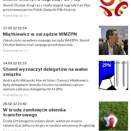
Stomil Olsztyn drugi raz z rzędu wygrał nagrodę Fair Play
przyznawaną przez Polski Związek Piłki Nożnej.
Komentarzy: 5 »
17.03.12 15:54
Miętkiewicz w zarządzie WMZPN
Zakończyły się wybory nowego zarządu WMZPN. Stomil
Olsztyn będzie miał swojego przedstawiciela.
Komentarzy: 1 »
14.03.12 12:15
Stomil wyznaczył delegatów na walne
związku
Andrzej Królikowski, Marek Szter i Tomasz Miętkiewicz
będą delegatami Stomilu Olsztyn na nadzwyczajnym
walnym zebraniu delegatów W-M ZPN.
Komentarzy: 0 »
28.02.12 21:43
W środę zamknięcie okienka
transferowego
Środa (29 lutego) to ostatni dzień, w którym można
zatwierdzać piłkarzy do gry w rundzie wiosennej drugiej ligi.