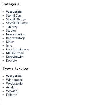
Kategorie
Wszystkie
Stomil Cup
Stomil Olsztyn
Stomil II Olsztyn
Juniorzy
Stadion
Nowy Stadion
Reprezentacja
Kibice
Inne
OKS Stomilowcy
MOKS Stomil
Koszykówka
Kobiety
Typy artykułów
Wszystkie
Wiadomość
Wydarzenie
Artykuł
Wywiad
Felieton