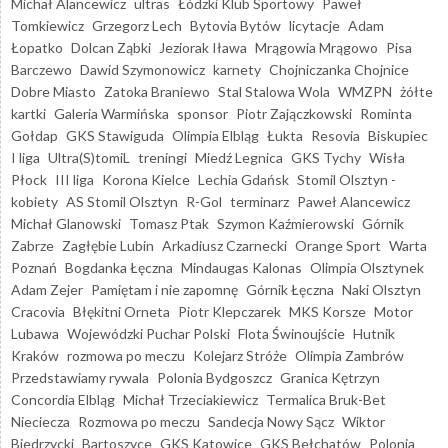
Michał Alancewicz
ultras
Łódzki Klub Sportowy
Paweł
Tomkiewicz
Grzegorz Lech
Bytovia Bytów
licytacje
Adam
Łopatko
Dolcan Ząbki
Jeziorak Iława
Mrągowia Mrągowo
Pisa
Barczewo
Dawid Szymonowicz
karnety
Chojniczanka Chojnice
Dobre Miasto
Zatoka Braniewo
Stal Stalowa Wola
WMZPN
żółte
kartki
Galeria Warmińska
sponsor
Piotr Zajączkowski
Rominta
Gołdap
GKS Stawiguda
Olimpia Elbląg
Łukta
Resovia
Biskupiec
I liga
Ultra(S)tomiL
treningi
Miedź Legnica
GKS Tychy
Wisła
Płock
III liga
Korona Kielce
Lechia Gdańsk
Stomil Olsztyn -
kobiety
AS Stomil Olsztyn
R-Gol
terminarz
Paweł Alancewicz
Michał Glanowski
Tomasz Ptak
Szymon Kaźmierowski
Górnik
Zabrze
Zagłębie Lubin
Arkadiusz Czarnecki
Orange Sport
Warta
Poznań
Bogdanka Łęczna
Mindaugas Kalonas
Olimpia Olsztynek
Adam Zejer
Pamiętam i nie zapomnę
Górnik Łęczna
Naki Olsztyn
Cracovia
Błękitni Orneta
Piotr Klepczarek
MKS Korsze
Motor
Lubawa
Wojewódzki Puchar Polski
Flota Świnoujście
Hutnik
Kraków
rozmowa po meczu
Kolejarz Stróże
Olimpia Zambrów
Przedstawiamy rywala
Polonia Bydgoszcz
Granica Kętrzyn
Concordia Elbląg
Michał Trzeciakiewicz
Termalica Bruk-Bet
Nieciecza
Rozmowa po meczu
Sandecja Nowy Sącz
Wiktor
Biedrzycki
Bartoszyce
GKS Katowice
GKS Bełchatów
Polonia