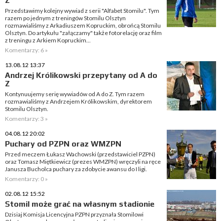
Z
Przedstawimy kolejny wywiad z serii "Alfabet Stomilu". Tym
razem po jednym z treningów Stomilu Olsztyn
rozmawialiśmy z Arkadiuszem Kopruckim, obrońcą Stomilu
Olsztyn. Do artykułu "załączamy" także fotorelację oraz film
z treningu z Arkiem Kopruckim...
Komentarzy: 6 »
13.08.12 13:37
Andrzej Królikowski przepytany od A do
Z
Kontynuujemy serię wywiadów od A do Z. Tym razem
rozmawialiśmy z Andrzejem Królikowskim, dyrektorem
Stomilu Olsztyn.
Komentarzy: 3 »
04.08.12 20:02
Puchary od PZPN oraz WMZPN
Przed meczem Łukasz Wachowski (przedstawiciel PZPN)
oraz Tomasz Miętkiewicz (prezes WMZPN) wręczyli na ręce
Janusza Bucholca puchary za zdobycie awansu do I ligi.
Komentarzy: 0 »
02.08.12 15:52
Stomil może grać na własnym stadionie
Dzisiaj Komisja Licencyjna PZPN przyznała Stomilowi