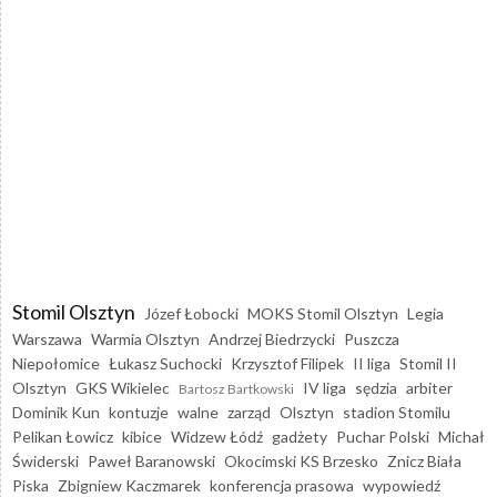
Stomil Olsztyn
Józef Łobocki
MOKS Stomil Olsztyn
Legia
Warszawa
Warmia Olsztyn
Andrzej Biedrzycki
Puszcza
Niepołomice
Łukasz Suchocki
Krzysztof Filipek
II liga
Stomil II
Olsztyn
GKS Wikielec
IV liga
sędzia
arbiter
Bartosz Bartkowski
Dominik Kun
kontuzje
walne
zarząd
Olsztyn
stadion Stomilu
Pelikan Łowicz
kibice
Widzew Łódź
gadżety
Puchar Polski
Michał
Świderski
Paweł Baranowski
Okocimski KS Brzesko
Znicz Biała
Piska
Zbigniew Kaczmarek
konferencja prasowa
wypowiedź