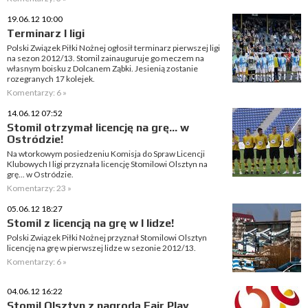
19.06.12 10:00
Terminarz I ligi
Polski Związek Piłki Nożnej ogłosił terminarz pierwszej ligi
na sezon 2012/13. Stomil zainauguruje go meczem na
własnym boisku z Dolcanem Ząbki. Jesienią zostanie
rozegranych 17 kolejek.
Komentarzy: 6 »
14.06.12 07:52
Stomil otrzymał licencję na grę... w
Ostródzie!
Na wtorkowym posiedzeniu Komisja do Spraw Licencji
Klubowych I ligi przyznała licencję Stomilowi Olsztyn na
grę... w Ostródzie.
Komentarzy: 23 »
05.06.12 18:27
Stomil z licencją na grę w I lidze!
Polski Związek Piłki Nożnej przyznał Stomilowi Olsztyn
licencję na grę w pierwszej lidze w sezonie 2012/13.
Komentarzy: 6 »
04.06.12 16:22
Stomil Olsztyn z nagrodą Fair Play