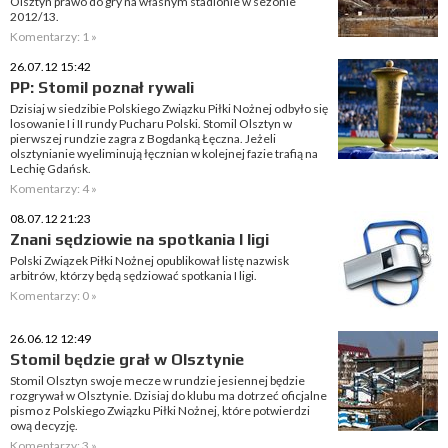
Olsztyn prawo do gry na własnym stadionie w sezonie
2012/13.
Komentarzy: 1 »
26.07.12 15:42
PP: Stomil poznał rywali
Dzisiaj w siedzibie Polskiego Związku Piłki Nożnej odbyło się
losowanie I i II rundy Pucharu Polski. Stomil Olsztyn w
pierwszej rundzie zagra z Bogdanką Łęczna. Jeżeli
olsztynianie wyeliminują łęcznian w kolejnej fazie trafią na
Lechię Gdańsk.
Komentarzy: 4 »
08.07.12 21:23
Znani sędziowie na spotkania I ligi
Polski Związek Piłki Nożnej opublikował listę nazwisk
arbitrów, którzy będą sędziować spotkania I ligi.
Komentarzy: 0 »
26.06.12 12:49
Stomil będzie grał w Olsztynie
Stomil Olsztyn swoje mecze w rundzie jesiennej będzie
rozgrywał w Olsztynie. Dzisiaj do klubu ma dotrzeć oficjalne
pismo z Polskiego Związku Piłki Nożnej, które potwierdzi
ową decyzję.
Komentarzy: 3 »