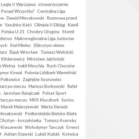
Legia II Warszawa
stowarzyszenie
l Ponad Wszystko"
Centralna Liga
ów
Dawid Mieczkowski
Rozmowa przed
m
Yasuhiro Katō
Olimpia II Elbląg
Kamil
Polska U-21
Chrobry Głogów
Stomil
elieton
Makroregionalna Liga Juniorów
zych
Stal Mielec
(S)krytym okiem
arz
Śląsk Wrocław
Tomasz Wełnicki
 Kiłdanowicz
Mirosław Jabłoński
z Wełna
Irakli Meschia
Ruch Chorzów
ymyr Kowal
Polonia Lidzbark Warmiński
 Polkowice
Zagłębie Sosnowiec
arz po meczu
Mariusz Borkowski
Rafał
a
Jarosław Ratajczak
Polsat Sport
arz po meczu
MKS Kluczbork
Socios
Marek Maleszewski
Warta Sieradz
Mosakowski
Podbeskidzie Bielsko-Biała
 Olsztyn - koszykówka
Tomasz Asensky
 Kraszewski
Wołodymyr Tanczyk
Ernest
ł
Adrian Stawski
Lukáš Kubáň
Kotwica