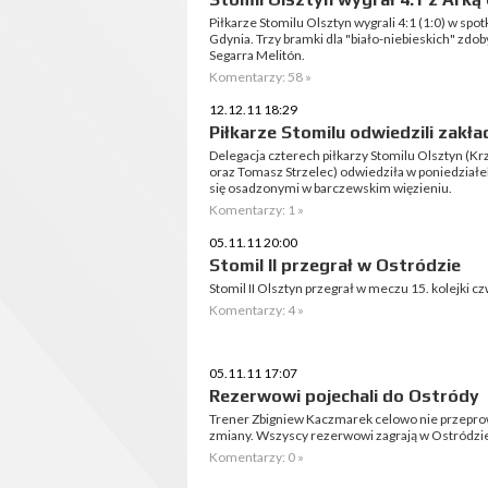
Piłkarze Stomilu Olsztyn wygrali 4:1 (1:0) w sp
Gdynia. Trzy bramki dla "biało-niebieskich" zdob
Segarra Melitón.
Komentarzy: 58 »
12.12.11 18:29
Piłkarze Stomilu odwiedzili zakł
Delegacja czterech piłkarzy Stomilu Olsztyn (Kr
oraz Tomasz Strzelec) odwiedziła w poniedziałe
się osadzonymi w barczewskim więzieniu.
Komentarzy: 1 »
05.11.11 20:00
Stomil II przegrał w Ostródzie
Stomil II Olsztyn przegrał w meczu 15. kolejki cz
Komentarzy: 4 »
05.11.11 17:07
Rezerwowi pojechali do Ostródy
Trener Zbigniew Kaczmarek celowo nie przeprowa
zmiany. Wszyscy rezerwowi zagrają w Ostródzie 
Komentarzy: 0 »