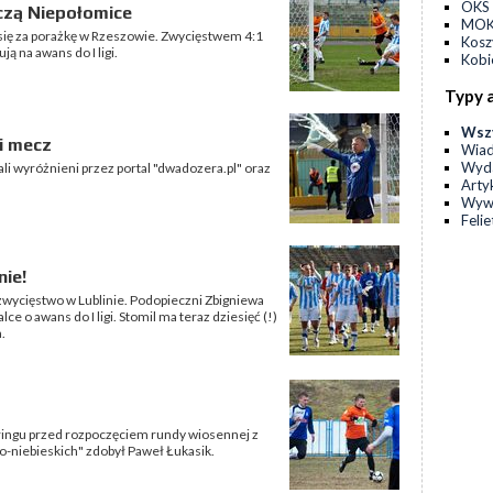
OKS 
czą Niepołomice
MOKS
i się za porażkę w Rzeszowie. Zwycięstwem 4:1
Kos
ą na awans do I ligi.
Kobi
Typy 
Wsz
i mecz
Wia
Wyda
ali wyróżnieni przez portal "dwadozera.pl" oraz
Arty
Wyw
Feli
nie!
 zwycięstwo w Lublinie. Podopieczni Zbigniewa
 o awans do I ligi. Stomil ma teraz dziesięć (!)
.
aringu przed rozpoczęciem rundy wiosennej z
ło-niebieskich" zdobył Paweł Łukasik.