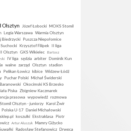
l Olsztyn
Józef Łobocki
MOKS Stomil
n
Legia Warszawa
Warmia Olsztyn
j Biedrzycki
Puszcza Niepołomice
 Suchocki
Krzysztof Filipek
II liga
II Olsztyn
GKS Wikielec
Bartosz
IV liga
sędzia
arbiter
Dominik Kun
ski
je
walne
zarząd
Olsztyn
stadion
u
Pelikan Łowicz
kibice
Widzew Łódź
y
Puchar Polski
Michał Świderski
Baranowski
Okocimski KS Brzesko
iała Piska
Zbigniew Kaczmarek
encja prasowa
wypowiedź
rozmowa
Stomil Olsztyn - juniorzy
Karol Żwir
Polska U-17
Daniel Michałowski
sklep.pl
koszulki
Ekstraklasa
Piotr
owicz
Mamry Giżycko
Artur Aluszyk
Suwałki
Radosław Stefanowicz
Drwęca