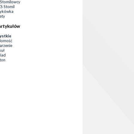
Stomilowcy
 Stomil
zykówka
ety
artykułów
ystkie
domość
rzenie
kuł
iad
eton