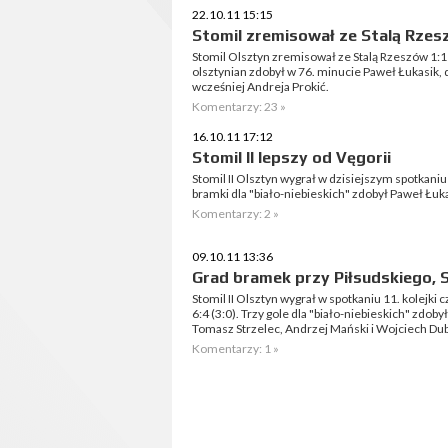
22.10.11 15:15
Stomil zremisował ze Stalą Rze
Stomil Olsztyn zremisował ze Stalą Rzeszów 1:1 (0
olsztynian zdobył w 76. minucie Paweł Łukasik, d
wcześniej Andreja Prokić.
Komentarzy: 23 »
16.10.11 17:12
Stomil II lepszy od Vęgorii
Stomil II Olsztyn wygrał w dzisiejszym spotkaniu
bramki dla "biało-niebieskich" zdobył Paweł Łuka
Komentarzy: 2 »
09.10.11 13:36
Grad bramek przy Piłsudskiego, S
Stomil II Olsztyn wygrał w spotkaniu 11. kolejki
6:4 (3:0). Trzy gole dla "biało-niebieskich" zdob
Tomasz Strzelec, Andrzej Mański i Wojciech Dub
Komentarzy: 1 »