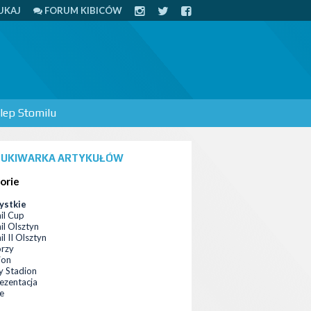
UKAJ
FORUM KIBICÓW
lep Stomilu
UKIWARKA ARTYKUŁÓW
orie
ystkie
il Cup
il Olsztyn
l II Olsztyn
orzy
ion
 Stadion
ezentacja
ce