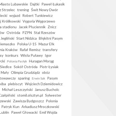
iasto Lubawskie
Dajtki
Paweł Łukasik
 Strzelec
trening
Świt Nowy Dwór
ecki
wyjazd
Robert Tunkiewicz
j Królikowski
Vęgoria Węgorzewo
 stadionu
Jacek Płuciennik
Znicz
ków
Ostróda
PZPN
Stal Rzeszów
Jegliński
Start Nidzica
Błękitni Pasym
Siemaszko
Polska U-15
Mazur Ełk
nia Kraków
Rafał Remisz
transfery
sy
konkurs
Wisła Puławy
Igor
ycki
Huragan Morąg
Polonia Pasłęk
Siedlce
Sokół Ostróda
Piotr Łysiak
 Mały
Olimpia Grudziądz
obóz
otowawczy
sparing
Pasym
Erwin Sak
kiba
plebiscyt
Wojciech Dziemidowicz
Michał Leszczyński
Janusz Bucholc
Czałpiński
stomil.olsztyn.pl
Sylwester
zewski
Zawisza Bydgoszcz
Polonia
Patryk Kun
Arkadiusz Mroczkowski
Lublin
Paweł Głowacki
Emil Wojda