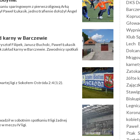
DKS Do
otkaniu sparingowym z pierwszoligową Arką
Barcz
ył Paweł Łukasik, jedno trafienie dołożył Ángel
Kopruc
Głowa
Wypni
Klub S
ad karny w Barczewie
Lech
zysztof Filipek, Janusz Bucholc, Paweł Łukasik
k zakład karny w Barczewie. Zawodnicy spotkali
Dolcan
Mrągo
karnet
Zatoka
żółte k
wartej ligi z Sokołem Ostróda 2:4 (1:2).
Zającz
Stawig
Biskup
Legnic
Korona
kobiet
dził w sobotnim spotkaniu II ligi żadnej
w meczu IV ligi.
Paweł 
Ptak
Zagłęb