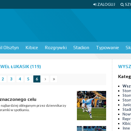
ZALOGUJ
SZ
l Olsztyn
Kibice
Rozgrywki
Stadion
Typowanie
Sk
EŁ ŁUKASIK (119)
WYSZ
Kateg
2
3
4
5
6
Wsz
Stom
Stom
yznaczonego celu
Stomi
Juni
 najbardziej obleganym przez dziennikarzy
Stad
 bramki w spotkaniu.
Nowy
Repr
Kibi
Inne