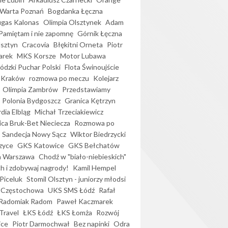
Warta Poznań
Bogdanka Łęczna
gas Kalonas
Olimpia Olsztynek
Adam
Pamiętam i nie zapomnę
Górnik Łęczna
lsztyn
Cracovia
Błękitni Orneta
Piotr
arek
MKS Korsze
Motor Lubawa
dzki Puchar Polski
Flota Świnoujście
 Kraków
rozmowa po meczu
Kolejarz
Olimpia Zambrów
Przedstawiamy
Polonia Bydgoszcz
Granica Kętrzyn
dia Elbląg
Michał Trzeciakiewicz
ica Bruk-Bet Nieciecza
Rozmowa po
Sandecja Nowy Sącz
Wiktor Biedrzycki
zyce
GKS Katowice
GKS Bełchatów
a Warszawa
Chodź w "biało-niebieskich"
h i zdobywaj nagrody!
Kamil Hempel
Piceluk
Stomil Olsztyn - juniorzy młodsi
 Częstochowa
UKS SMS Łódź
Rafał
Radomiak Radom
Paweł Kaczmarek
Travel
ŁKS Łódź
ŁKS Łomża
Rozwój
ice
Piotr Darmochwał
Bez napinki
Odra