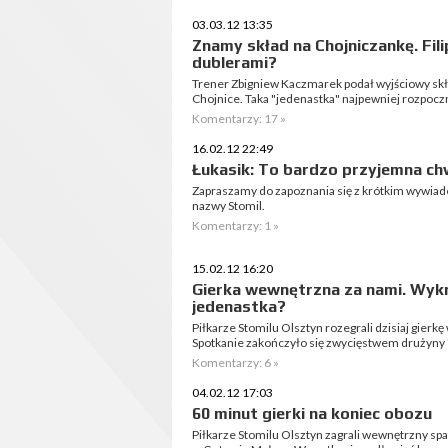
03.03.12 13:35
Znamy skład na Chojniczankę. Fili
dublerami?
Trener Zbigniew Kaczmarek podał wyjściowy skł
Chojnice. Taka "jedenastka" najpewniej rozpocz
Komentarzy: 17 »
16.02.12 22:49
Łukasik: To bardzo przyjemna chw
Zapraszamy do zapoznania się z krótkim wywia
nazwy Stomil.
Komentarzy: 1 »
15.02.12 16:20
Gierka wewnętrzna za nami. Wykr
jedenastka?
Piłkarze Stomilu Olsztyn rozegrali dzisiaj gierk
Spotkanie zakończyło się zwycięstwem drużyny "
Komentarzy: 6 »
04.02.12 17:03
60 minut gierki na koniec obozu
Piłkarze Stomilu Olsztyn zagrali wewnętrzny s