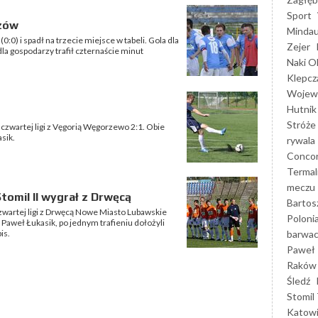
Sport
szów
Mindau
:0) i spadł na trzecie miejsce w tabeli. Gola dla
Zejer
la gospodarzy trafił czternaście minut
Naki O
Klepcz
Wojewó
Hutnik
Stróże
 czwartej ligi z Vęgorią Węgorzewo 2:1. Obie
sik.
rywala
Concor
Termal
meczu
tomil II wygrał z Drwęcą
Bartos
 czwartej ligi z Drwęcą Nowe Miasto Lubawskie
Poloni
ył Paweł Łukasik, po jednym trafieniu dołożyli
barwac
is.
Paweł 
Raków
Śledź
Stomil 
Katow