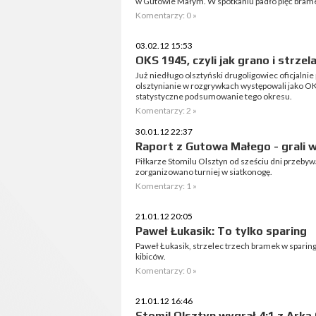
w Gutowie Małym. W spotkaniu padło pięć bram
Komentarzy: 0 »
03.02.12 15:53
OKS 1945, czyli jak grano i strze
Już niedługo olsztyński drugoligowiec oficjalni
olsztynianie w rozgrywkach występowali jako O
statystyczne podsumowanie tego okresu.
Komentarzy: 2 »
30.01.12 22:37
Raport z Gutowa Małego - grali 
Piłkarze Stomilu Olsztyn od sześciu dni przeby
zorganizowano turniej w siatkonogę.
Komentarzy: 1 »
21.01.12 20:05
Paweł Łukasik: To tylko sparing
Paweł Łukasik, strzelec trzech bramek w sparin
kibiców.
Komentarzy: 0 »
21.01.12 16:46
Stomil Olsztyn wygrał 4:1 z Arką 