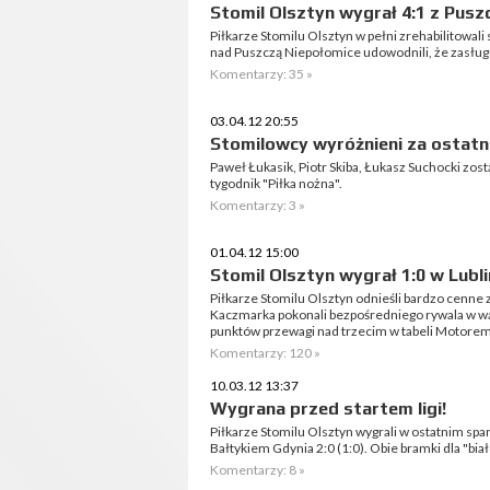
Stomil Olsztyn wygrał 4:1 z Pusz
Piłkarze Stomilu Olsztyn w pełni zrehabilitowal
nad Puszczą Niepołomice udowodnili, że zasługuj
Komentarzy: 35 »
03.04.12 20:55
Stomilowcy wyróżnieni za ostatn
Paweł Łukasik, Piotr Skiba, Łukasz Suchocki zost
tygodnik "Piłka nożna".
Komentarzy: 3 »
01.04.12 15:00
Stomil Olsztyn wygrał 1:0 w Lubli
Piłkarze Stomilu Olsztyn odnieśli bardzo cenne
Kaczmarka pokonali bezpośredniego rywala w walce
punktów przewagi nad trzecim w tabeli Motorem
Komentarzy: 120 »
10.03.12 13:37
Wygrana przed startem ligi!
Piłkarze Stomilu Olsztyn wygrali w ostatnim sp
Bałtykiem Gdynia 2:0 (1:0). Obie bramki dla "bia
Komentarzy: 8 »