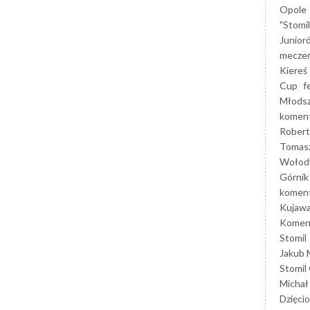
Opole
"Stomi
Junior
mecze
Kiereś
Cup
f
Młods
koment
Robert
Tomas
Wołod
Górnik
koment
Kujaw
Koment
Stomil
Jakub 
Stomil
Michał
Dzięcio