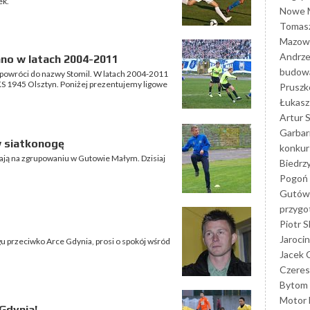
ek.
Nowe M
Tomasz
Mazowi
Andrze
lano w latach 2004-2011
budowa
e powróci do nazwy Stomil. W latach 2004-2011
KS 1945 Olsztyn. Poniżej prezentujemy ligowe
Prusz
Łukasz 
Artur 
Garbar
w siatkonogę
konkur
wają na zgrupowaniu w Gutowie Małym. Dzisiaj
Biedrz
Pogoń 
Gutów
przyg
Piotr S
Jarocin
gu przeciwko Arce Gdynia, prosi o spokój wśród
Jacek 
Czeres
Bytom
Motor 
Gdynia!