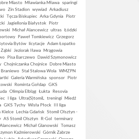
bre Miasto
Mławianka Mława
sparingi
ewo
Zin Stadion
wywiad
Arkadiusz
ki
Tęcza Biskupiec
Arka Gdynia
Piotr
cki
Jagiellonia Białystok
Piotr
ewski
Michał Alancewicz
ultras
Łódzki
portowy
Paweł Tomkiewicz
Grzegorz
Bytovia Bytów
licytacje
Adam Łopatko
 Ząbki
Jeziorak Iława
Mrągowia
wo
Pisa Barczewo
Dawid Szymonowicz
y
Chojniczanka Chojnice
Dobre Miasto
 Braniewo
Stal Stalowa Wola
WMZPN
artki
Galeria Warmińska
sponsor
Piotr
kowski
Rominta Gołdap
GKS
uda
Olimpia Elbląg
Łukta
Resovia
iec
I liga
Ultra(S)tomiL
treningi
Miedź
a
GKS Tychy
Wisła Płock
III liga
 Kielce
Lechia Gdańsk
Stomil Olsztyn -
y
AS Stomil Olsztyn
R-Gol
terminarz
Alancewicz
Michał Glanowski
Tomasz
Szymon Kaźmierowski
Górnik Zabrze
ie Lubin
Arkadiusz Czarnecki
Orange