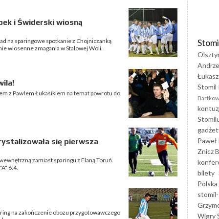
pek i Świderski wiosną
Stomi
ad na sparingowe spotkanie z Chojniczanką
nie wiosenne zmagania w Stalowej Woli.
Olszty
Andrze
Łukasz
ila!
Stomil 
dem z Pawłem Łukasikiem na temat powrotu do
Bartkow
kontuz
Stomil
gadżet
Paweł 
ystalizowała się pierwsza
Znicz B
ę wewnętrzną zamiast sparingu z Elaną Toruń.
konfer
A" 6:4.
bilety
Polska
stomil-
Grzym
paring na zakończenie obozu przygotowawczego
Wigry 