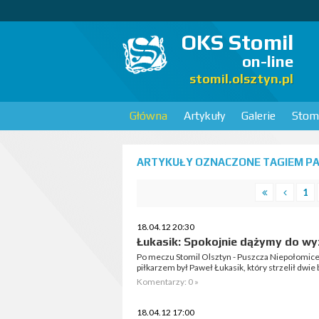
OKS Stomil
on-line
stomil.olsztyn.pl
Główna
Artykuły
Galerie
Stomi
ARTYKUŁY OZNACZONE TAGIEM PAW
1
18.04.12 20:30
Łukasik: Spokojnie dążymy do w
Po meczu Stomil Olsztyn - Puszcza Niepołomice
piłkarzem był Paweł Łukasik, który strzelił dwie
Komentarzy: 0 »
18.04.12 17:00