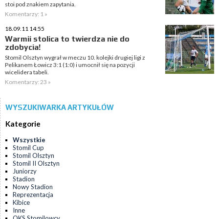
stoi pod znakiem zapytania.
Komentarzy: 1 »
18.09.11 14:55
Warmii stolica to twierdza nie do
zdobycia!
Stomil Olsztyn wygrał w meczu 10. kolejki drugiej ligi z
Pelikanem Łowicz 3:1 (1:0) i umocnił się na pozycji
wicelidera tabeli.
Komentarzy: 23 »
WYSZUKIWARKA ARTYKUŁÓW
Kategorie
Wszystkie
Stomil Cup
Stomil Olsztyn
Stomil II Olsztyn
Juniorzy
Stadion
Nowy Stadion
Reprezentacja
Kibice
Inne
OKS Stomilowcy