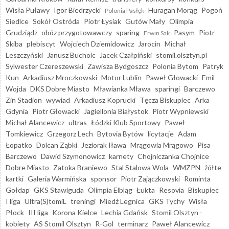
Wisła Puławy
Igor Biedrzycki
Huragan Morąg
Pogoń
Polonia Pasłęk
Siedlce
Sokół Ostróda
Piotr Łysiak
Gutów Mały
Olimpia
Grudziądz
obóz przygotowawczy
sparing
Pasym
Piotr
Erwin Sak
Skiba
plebiscyt
Wojciech Dziemidowicz
Jarocin
Michał
Leszczyński
Janusz Bucholc
Jacek Czałpiński
stomil.olsztyn.pl
Sylwester Czereszewski
Zawisza Bydgoszcz
Polonia Bytom
Patryk
Kun
Arkadiusz Mroczkowski
Motor Lublin
Paweł Głowacki
Emil
Wojda
DKS Dobre Miasto
Mławianka Mława
sparingi
Barczewo
Zin Stadion
wywiad
Arkadiusz Koprucki
Tęcza Biskupiec
Arka
Gdynia
Piotr Głowacki
Jagiellonia Białystok
Piotr Wypniewski
Michał Alancewicz
ultras
Łódzki Klub Sportowy
Paweł
Tomkiewicz
Grzegorz Lech
Bytovia Bytów
licytacje
Adam
Łopatko
Dolcan Ząbki
Jeziorak Iława
Mrągowia Mrągowo
Pisa
Barczewo
Dawid Szymonowicz
karnety
Chojniczanka Chojnice
Dobre Miasto
Zatoka Braniewo
Stal Stalowa Wola
WMZPN
żółte
kartki
Galeria Warmińska
sponsor
Piotr Zajączkowski
Rominta
Gołdap
GKS Stawiguda
Olimpia Elbląg
Łukta
Resovia
Biskupiec
I liga
Ultra(S)tomiL
treningi
Miedź Legnica
GKS Tychy
Wisła
Płock
III liga
Korona Kielce
Lechia Gdańsk
Stomil Olsztyn -
kobiety
AS Stomil Olsztyn
R-Gol
terminarz
Paweł Alancewicz