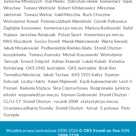
Juniorów Młodszych
Stal Mielec
(S)krytym okiem
komentarz
Śląsk
Wrocław
Tomasz Wełnicki
Robert Kiłdanowicz
Mirosław
Jabłoński
Tomasz Wełna
Irakli Meschia
Ruch Chorzów
Wołodymyr Kowal
Polonia Lidzbark Warmiński
Górnik Polkowice
Zagłębie Sosnowiec
komentarz po meczu
Mariusz Borkowski
Rafał
Kujawa
Jarosław Ratajczak
Polsat Sport
Komentarz po meczu
MKS Kluczbork
Socios Stomil
Marek Maleszewski
Warta Sieradz
Jakub Mosakowski
Podbeskidzie Bielsko-Biała
Stomil Olsztyn -
koszykówka
Tomasz Asensky
Michał Kraszewski
Wołodymyr
Tanczyk
Ernest Dzięcioł
Adrian Stawski
Lukáš Kubáň
Kotwica
Kołobrzeg
GKS 1962 Jastrzębie
GKS Jastrzębie
Bruk-Bet
Termalica Nieciecza
Jakub Tecław
KKS 1925 Kalisz
Szymon
Sobczak
Liczby i fakty
Adam Majewski
Kącik bukmacherski
Lech II
Poznań
Radunia Stężyca
Skra Częstochowa
Rozgrzewka
juniorzy
młodsi
wypowiedź po meczu
Szymon Grabowski
Stomil Olsztyn -
CLJ U-17
Stomil Olsztyn - rocznik 2004
statystyki po meczu
Oceniamy piłkarzy Stomilu
Stomil Olsztyn - futsal
3. połowa
Piotr
Gurzęda
Wszelkie prawa zastrzeżone 2000-2026 ©
OKS Stomil on-line
ISSN:
1898-2328