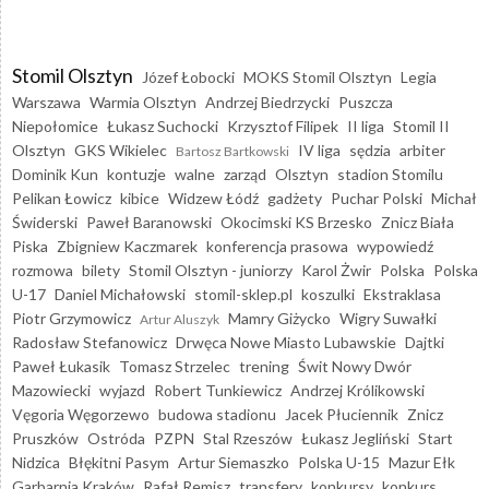
Stomil Olsztyn
Józef Łobocki
MOKS Stomil Olsztyn
Legia
Warszawa
Warmia Olsztyn
Andrzej Biedrzycki
Puszcza
Niepołomice
Łukasz Suchocki
Krzysztof Filipek
II liga
Stomil II
Olsztyn
GKS Wikielec
IV liga
sędzia
arbiter
Bartosz Bartkowski
Dominik Kun
kontuzje
walne
zarząd
Olsztyn
stadion Stomilu
Pelikan Łowicz
kibice
Widzew Łódź
gadżety
Puchar Polski
Michał
Świderski
Paweł Baranowski
Okocimski KS Brzesko
Znicz Biała
Piska
Zbigniew Kaczmarek
konferencja prasowa
wypowiedź
rozmowa
bilety
Stomil Olsztyn - juniorzy
Karol Żwir
Polska
Polska
U-17
Daniel Michałowski
stomil-sklep.pl
koszulki
Ekstraklasa
Piotr Grzymowicz
Mamry Giżycko
Wigry Suwałki
Artur Aluszyk
Radosław Stefanowicz
Drwęca Nowe Miasto Lubawskie
Dajtki
Paweł Łukasik
Tomasz Strzelec
trening
Świt Nowy Dwór
Mazowiecki
wyjazd
Robert Tunkiewicz
Andrzej Królikowski
Vęgoria Węgorzewo
budowa stadionu
Jacek Płuciennik
Znicz
Pruszków
Ostróda
PZPN
Stal Rzeszów
Łukasz Jegliński
Start
Nidzica
Błękitni Pasym
Artur Siemaszko
Polska U-15
Mazur Ełk
Garbarnia Kraków
Rafał Remisz
transfery
konkursy
konkurs