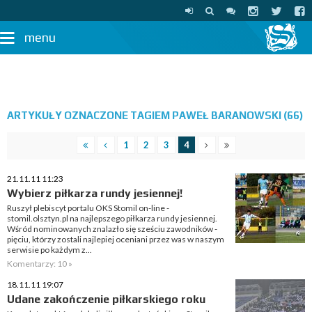
menu
ARTYKUŁY OZNACZONE TAGIEM PAWEŁ BARANOWSKI (66)
1
2
3
4
21.11.11 11:23
Wybierz piłkarza rundy jesiennej!
Ruszył plebiscyt portalu OKS Stomil on-line -
stomil.olsztyn.pl na najlepszego piłkarza rundy jesiennej.
Wśród nominowanych znalazło się sześciu zawodników -
pięciu, którzy zostali najlepiej oceniani przez was w naszym
serwisie po każdym z...
Komentarzy: 10 »
18.11.11 19:07
Udane zakończenie piłkarskiego roku