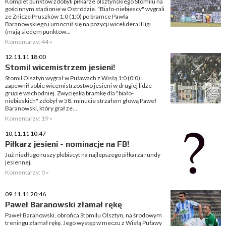
Komplet punktów zdobyli piłkarze olsztyńskiego Stomilu na
gościnnym stadionie w Ostródzie. "Biało-niebiescy" wygrali
ze Znicze Pruszków 1:0 (1:0) po bramce Pawła
Baranowskiego i umocnił się na pozycji wicelidera II ligi
(mają siedem punktów...
Komentarzy: 44 »
12.11.11 18:00
Stomil wicemistrzem jesieni!
Stomil Olsztyn wygrał w Puławach z Wisłą 1:0 (0:0) i
zapewnił sobie wicemistrzostwo jesieni w drugiej lidze
grupie wschodniej. Zwycięską bramkę dla "biało-
niebieskich" zdobył w 58. minucie strzałem głową Paweł
Baranowski, który grał ze...
Komentarzy: 19 »
10.11.11 10:47
Piłkarz jesieni - nominacje na FB!
Już niedługo ruszy plebiscyt na najlepszego piłkarza rundy
jesiennej.
Komentarzy: 0 »
09.11.11 20:46
Paweł Baranowski złamał rękę
Paweł Baranowski, obrońca Stomilu Olsztyn, na środowym
treningu złamał rękę. Jego występ w meczu z Wisłą Puławy