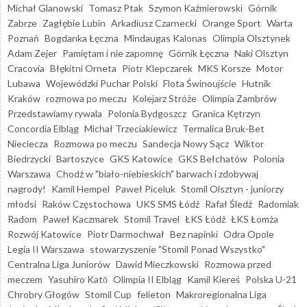
Michał Glanowski
Tomasz Ptak
Szymon Kaźmierowski
Górnik
Zabrze
Zagłębie Lubin
Arkadiusz Czarnecki
Orange Sport
Warta
Poznań
Bogdanka Łęczna
Mindaugas Kalonas
Olimpia Olsztynek
Adam Zejer
Pamiętam i nie zapomnę
Górnik Łęczna
Naki Olsztyn
Cracovia
Błękitni Orneta
Piotr Klepczarek
MKS Korsze
Motor
Lubawa
Wojewódzki Puchar Polski
Flota Świnoujście
Hutnik
Kraków
rozmowa po meczu
Kolejarz Stróże
Olimpia Zambrów
Przedstawiamy rywala
Polonia Bydgoszcz
Granica Kętrzyn
Concordia Elbląg
Michał Trzeciakiewicz
Termalica Bruk-Bet
Nieciecza
Rozmowa po meczu
Sandecja Nowy Sącz
Wiktor
Biedrzycki
Bartoszyce
GKS Katowice
GKS Bełchatów
Polonia
Warszawa
Chodź w "biało-niebieskich" barwach i zdobywaj
nagrody!
Kamil Hempel
Paweł Piceluk
Stomil Olsztyn - juniorzy
młodsi
Raków Częstochowa
UKS SMS Łódź
Rafał Śledź
Radomiak
Radom
Paweł Kaczmarek
Stomil Travel
ŁKS Łódź
ŁKS Łomża
Rozwój Katowice
Piotr Darmochwał
Bez napinki
Odra Opole
Legia II Warszawa
stowarzyszenie "Stomil Ponad Wszystko"
Centralna Liga Juniorów
Dawid Mieczkowski
Rozmowa przed
meczem
Yasuhiro Katō
Olimpia II Elbląg
Kamil Kiereś
Polska U-21
Chrobry Głogów
Stomil Cup
felieton
Makroregionalna Liga