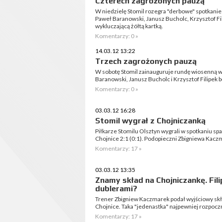
Czterech zagrożonych pauzą
W niedzielę Stomil rozegra "derbowe" spotkanie
Paweł Baranowski, Janusz Bucholc, Krzysztof Fil
wykluczającą żółtą kartką.
Komentarzy: 0 »
14.03.12 13:22
Trzech zagrożonych pauzą
W sobotę Stomil zainauguruje rundę wiosenną w
Baranowski, Janusz Bucholc i Krzysztof Filipek b
Komentarzy: 0 »
03.03.12 16:28
Stomil wygrał z Chojniczanką
Piłkarze Stomilu Olsztyn wygrali w spotkaniu s
Chojnice 2:1 (0:1). Podopieczni Zbigniewa Kaczm
Komentarzy: 17 »
03.03.12 13:35
Znamy skład na Chojniczankę. Fili
dublerami?
Trener Zbigniew Kaczmarek podał wyjściowy skł
Chojnice. Taka "jedenastka" najpewniej rozpocz
Komentarzy: 17 »