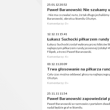
25.01.12 20:52
Paweł Baranowski: Nie szukamy u
- Nie ma co zwalać na to, że tak długo jechaliś
Baranowski, obrońca Stomilu Olsztyn.
Komentarzy: 0 »
12.12.11 15:41
Łukasz Suchocki piłkarzem rundy 
Łukasz Suchocki został wybrany przez kibiców St
najlepszym piłkarzem rundy jesiennej (zdobył 4
Filipek, a trzeci Paweł Baranowski.
Komentarzy: 4 »
03.12.11 20:09
Trwa głosowanie na piłkarza rund
Cały czas można oddawać głosy na najlepszego p
Olsztyn.
Komentarzy: 0 »
25.11.11 11:54
Paweł Baranowski zapowiedział 
Paweł Baranowski w rozmowie z portalem dwadoze
nadal będzie grał w Stomilu.