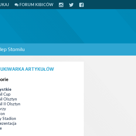
UKAJ
FORUM KIBICÓW
lep Stomilu
UKIWARKA ARTYKUŁÓW
orie
ystkie
il Cup
il Olsztyn
l II Olsztyn
orzy
ion
 Stadion
ezentacja
ce