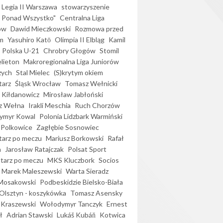
Legia II Warszawa
stowarzyszenie
l Ponad Wszystko"
Centralna Liga
ów
Dawid Mieczkowski
Rozmowa przed
m
Yasuhiro Katō
Olimpia II Elbląg
Kamil
Polska U-21
Chrobry Głogów
Stomil
elieton
Makroregionalna Liga Juniorów
zych
Stal Mielec
(S)krytym okiem
arz
Śląsk Wrocław
Tomasz Wełnicki
 Kiłdanowicz
Mirosław Jabłoński
z Wełna
Irakli Meschia
Ruch Chorzów
ymyr Kowal
Polonia Lidzbark Warmiński
 Polkowice
Zagłębie Sosnowiec
arz po meczu
Mariusz Borkowski
Rafał
a
Jarosław Ratajczak
Polsat Sport
arz po meczu
MKS Kluczbork
Socios
Marek Maleszewski
Warta Sieradz
Mosakowski
Podbeskidzie Bielsko-Biała
 Olsztyn - koszykówka
Tomasz Asensky
 Kraszewski
Wołodymyr Tanczyk
Ernest
ł
Adrian Stawski
Lukáš Kubáň
Kotwica