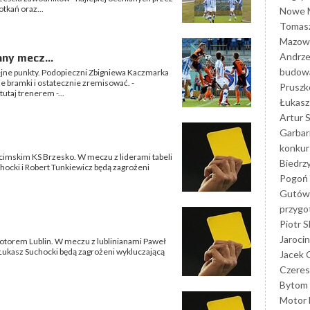
tkań oraz...
Nowe M
Tomasz
Mazowi
Andrze
ny mecz...
budowa
lejne punkty. Podopieczni Zbigniewa Kaczmarka
wie bramki i ostatecznie zremisować. -
Prusz
utaj trenerem -...
Łukasz 
Artur 
Garbar
konkur
cimskim KS Brzesko. W meczu z liderami tabeli
Biedrz
hocki i Robert Tunkiewicz będą zagrożeni
Pogoń 
Gutów
przyg
Piotr S
Jarocin
Motorem Lublin. W meczu z lublinianami Paweł
 Łukasz Suchocki będą zagrożeni wykluczającą
Jacek 
Czeres
Bytom
Motor 