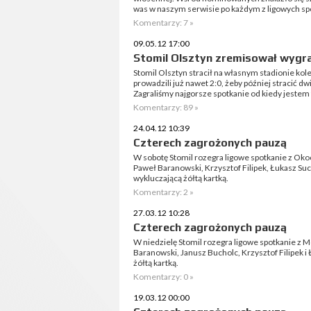
was w naszym serwisie po każdym z ligowych spo
Komentarzy: 7 »
09.05.12 17:00
Stomil Olsztyn zremisował wygra
Stomil Olsztyn stracił na własnym stadionie ko
prowadzili już nawet 2:0, żeby później stracić d
Zagraliśmy najgorsze spotkanie od kiedy jestem t
Komentarzy: 89 »
24.04.12 10:39
Czterech zagrożonych pauzą
W sobotę Stomil rozegra ligowe spotkanie z Oko
Paweł Baranowski, Krzysztof Filipek, Łukasz Suc
wykluczającą żółtą kartką.
Komentarzy: 2 »
27.03.12 10:28
Czterech zagrożonych pauzą
W niedzielę Stomil rozegra ligowe spotkanie z 
Baranowski, Janusz Bucholc, Krzysztof Filipek i
żółtą kartką.
Komentarzy: 0 »
19.03.12 00:00