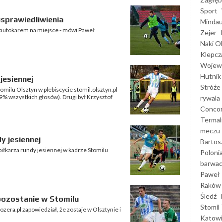
Sport
sprawiedliwienia
Mindau
my autokarem na miejsce - mówi Paweł
Zejer
Naki O
Klepcz
Wojewó
Hutnik
jesiennej
Stróże
omilu Olsztyn w plebiscycie stomil.olsztyn.pl
9% wszystkich głosów). Drugi był Krzysztof
rywala
Concor
Termal
meczu
y jesiennej
Bartos
iłkarza rundy jesiennej w kadrze Stomilu
Poloni
barwac
Paweł 
Raków
Śledź
pozostanie w Stomilu
Stomil 
ra.pl zapowiedział, że zostaje w Olsztynie i
Katow