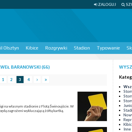
ZALOGUJ
SZ
l Olsztyn
Kibice
Rozgrywki
Stadion
Typowanie
Sk
WEŁ BARANOWSKI (66)
WYSZ
Kateg
1
2
3
4
Wsz
Stom
Stom
Stomi
Juni
 ligi na własnym stadionie z Flotą Świnoujście. W
Stad
dą zagrożeni wykluczającą żółtą kartką.
Nowy
Repr
Kibi
Inne