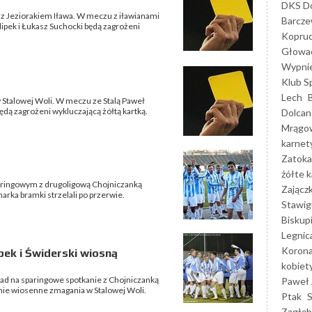
DKS Do
 z Jeziorakiem Iława. W meczu z iławianami
Barcz
ipek i Łukasz Suchocki będą zagrożeni
Kopruc
Głowa
Wypni
Klub S
Lech
 Stalowej Woli. W meczu ze Stalą Paweł
ędą zagrożeni wykluczającą żółtą kartką.
Dolcan
Mrągo
karnet
Zatoka
żółte k
paringowym z drugoligową Chojniczanką
Zającz
arka bramki strzelali po przerwie.
Stawig
Biskup
Legnic
Korona
pek i Świderski wiosną
kobiet
ad na sparingowe spotkanie z Chojniczanką
Paweł 
nie wiosenne zmagania w Stalowej Woli.
Ptak
Zagłęb