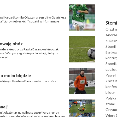
iłkarze Stomilu Olsztyn przegrali w Gdańsku z
a "biało-niebieskich" strzelił w 44. minucie
Stomi
Olszty
Andrze
Łukasz
mowują obóz
Stomil 
widerskiego oraz Pawła Baranowskiego jak
Bartkow
ie. Wszyscy zgodnie podkreślają, że było
igowych.
kontuz
Stomil
gadżet
Paweł 
po moim błędzie
Znicz B
wialiśmy z Pawłem Baranowskim, obrońca
konfer
bilety
Polska
stomil-
nej!
Grzym
mil.olsztyn.pl na najlepszego piłkarza rundy
Wigry 
eściu zawodników - najlepiej ocenianych przez