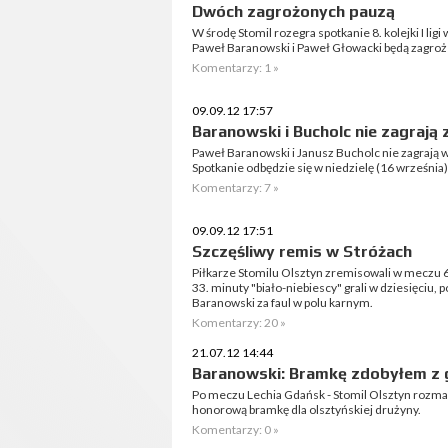
Dwóch zagrożonych pauzą
W środę Stomil rozegra spotkanie 8. kolejki I li
Paweł Baranowski i Paweł Głowacki będą zagroże
Komentarzy: 1 »
09.09.12 17:57
Baranowski i Bucholc nie zagrają
Paweł Baranowski i Janusz Bucholc nie zagrają 
Spotkanie odbędzie się w niedzielę (16 września)
Komentarzy: 7 »
09.09.12 17:51
Szczęśliwy remis w Stróżach
Piłkarze Stomilu Olsztyn zremisowali w meczu 6. k
33. minuty "biało-niebiescy" grali w dziesięciu,
Baranowski za faul w polu karnym.
Komentarzy: 20 »
21.07.12 14:44
Baranowski: Bramkę zdobyłem z 
Po meczu Lechia Gdańsk - Stomil Olsztyn rozma
honorową bramkę dla olsztyńskiej drużyny.
Komentarzy: 0 »