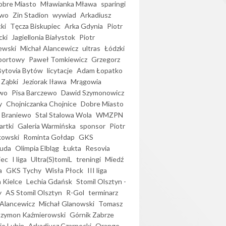
bre Miasto
Mławianka Mława
sparingi
ewo
Zin Stadion
wywiad
Arkadiusz
ki
Tęcza Biskupiec
Arka Gdynia
Piotr
cki
Jagiellonia Białystok
Piotr
ewski
Michał Alancewicz
ultras
Łódzki
portowy
Paweł Tomkiewicz
Grzegorz
Bytovia Bytów
licytacje
Adam Łopatko
 Ząbki
Jeziorak Iława
Mrągowia
wo
Pisa Barczewo
Dawid Szymonowicz
y
Chojniczanka Chojnice
Dobre Miasto
 Braniewo
Stal Stalowa Wola
WMZPN
artki
Galeria Warmińska
sponsor
Piotr
kowski
Rominta Gołdap
GKS
uda
Olimpia Elbląg
Łukta
Resovia
iec
I liga
Ultra(S)tomiL
treningi
Miedź
a
GKS Tychy
Wisła Płock
III liga
 Kielce
Lechia Gdańsk
Stomil Olsztyn -
y
AS Stomil Olsztyn
R-Gol
terminarz
Alancewicz
Michał Glanowski
Tomasz
Szymon Kaźmierowski
Górnik Zabrze
ie Lubin
Arkadiusz Czarnecki
Orange