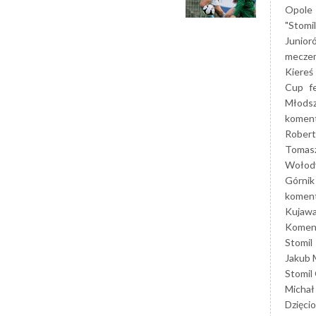
Opole
"Stomi
Junior
mecze
Kiereś
Cup
f
Młods
koment
Robert
Tomas
Wołod
Górnik
koment
Kujaw
Koment
Stomil
Jakub 
Stomil
Michał
Dzięcio