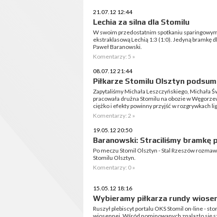
21.07.12 12:44
Lechia za silna dla Stomilu
W swoim przedostatnim spotkaniu sparingowym p
ekstraklasową Lechią 1:3 (1:0). Jedyną bramkę dl
Paweł Baranowski.
Komentarzy: 5 »
08.07.12 21:44
Piłkarze Stomilu Olsztyn podsu
Zapytaliśmy Michała Leszczyńskiego, Michała Ś
pracowała drużna Stomilu na obozie w Węgorzew
ciężko i efekty powinny przyjść w rozgrywkach l
Komentarzy: 2 »
19.05.12 20:50
Baranowski: Straciliśmy bramkę 
Po meczu Stomil Olsztyn - Stal Rzeszów rozma
Stomilu Olsztyn.
Komentarzy: 0 »
15.05.12 18:16
Wybieramy piłkarza rundy wiosen
Ruszył plebiscyt portalu OKS Stomil on-line - sto
wiosennej. Wśród nominowanych znalazło się sz