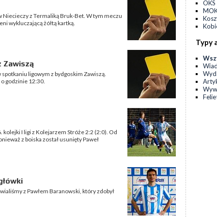
OKS 
MOKS
gi w Niecieczy z Termaliką Bruk-Bet. W tym meczu
Kos
ni wykluczającą żółtą kartką.
Kobi
Typy 
Wsz
 z Zawiszą
Wia
Wyda
w spotkaniu ligowym z bydgoskim Zawiszą.
Arty
 o godzinie 12:30.
Wyw
Feli
olejki I ligi z Kolejarzem Stróże 2:2 (2:0). Od
 ponieważ z boiska został usunięty Paweł
główki
wialiśmy z Pawłem Baranowski, który zdobył