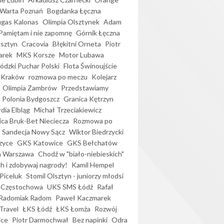
Warta Poznań
Bogdanka Łęczna
gas Kalonas
Olimpia Olsztynek
Adam
Pamiętam i nie zapomnę
Górnik Łęczna
lsztyn
Cracovia
Błękitni Orneta
Piotr
arek
MKS Korsze
Motor Lubawa
dzki Puchar Polski
Flota Świnoujście
 Kraków
rozmowa po meczu
Kolejarz
Olimpia Zambrów
Przedstawiamy
Polonia Bydgoszcz
Granica Kętrzyn
dia Elbląg
Michał Trzeciakiewicz
ica Bruk-Bet Nieciecza
Rozmowa po
Sandecja Nowy Sącz
Wiktor Biedrzycki
zyce
GKS Katowice
GKS Bełchatów
a Warszawa
Chodź w "biało-niebieskich"
h i zdobywaj nagrody!
Kamil Hempel
Piceluk
Stomil Olsztyn - juniorzy młodsi
 Częstochowa
UKS SMS Łódź
Rafał
Radomiak Radom
Paweł Kaczmarek
Travel
ŁKS Łódź
ŁKS Łomża
Rozwój
ice
Piotr Darmochwał
Bez napinki
Odra