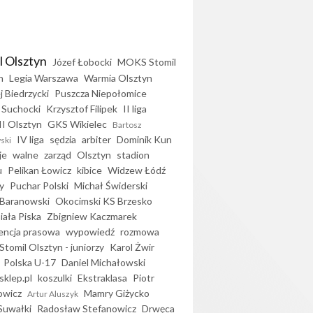
l Olsztyn
Józef Łobocki
MOKS Stomil
n
Legia Warszawa
Warmia Olsztyn
j Biedrzycki
Puszcza Niepołomice
 Suchocki
Krzysztof Filipek
II liga
II Olsztyn
GKS Wikielec
Bartosz
IV liga
sędzia
arbiter
Dominik Kun
ski
je
walne
zarząd
Olsztyn
stadion
u
Pelikan Łowicz
kibice
Widzew Łódź
y
Puchar Polski
Michał Świderski
Baranowski
Okocimski KS Brzesko
iała Piska
Zbigniew Kaczmarek
encja prasowa
wypowiedź
rozmowa
Stomil Olsztyn - juniorzy
Karol Żwir
Polska U-17
Daniel Michałowski
sklep.pl
koszulki
Ekstraklasa
Piotr
owicz
Mamry Giżycko
Artur Aluszyk
Suwałki
Radosław Stefanowicz
Drwęca