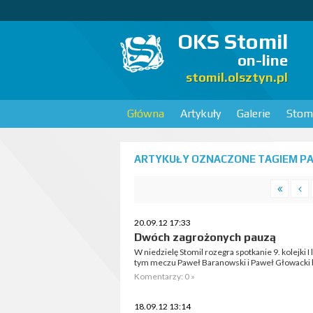
OKS Stomil
on-line
stomil.olsztyn.pl
Główna
Artykuły
Galerie
Stomi
ARTYKUŁY OZNACZONE TAGIEM PA
20.09.12 17:33
Dwóch zagrożonych pauzą
W niedzielę Stomil rozegra spotkanie 9. kolejki I
tym meczu Paweł Baranowski i Paweł Głowacki bę
Komentarzy: 0 »
18.09.12 13:14