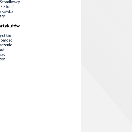
Stomilowcy
 Stomil
zykówka
ety
artykułów
ystkie
domość
rzenie
kuł
iad
eton