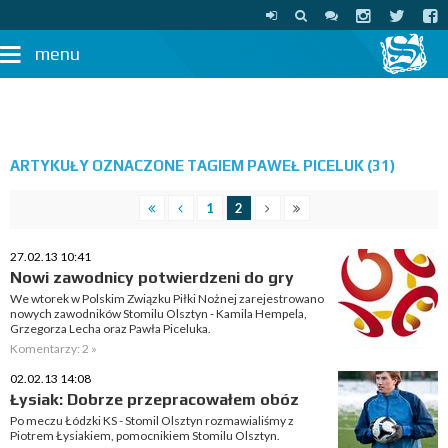
menu
ARTYKUŁY OZNACZONE TAGIEM PAWEŁ PICELUK (31)
1
2
27.02.13 10:41
Nowi zawodnicy potwierdzeni do gry
We wtorek w Polskim Związku Piłki Nożnej zarejestrowano
nowych zawodników Stomilu Olsztyn - Kamila Hempela,
Grzegorza Lecha oraz Pawła Piceluka.
Komentarzy: 2 »
02.02.13 14:08
Łysiak: Dobrze przepracowałem obóz
Po meczu Łódzki KS - Stomil Olsztyn rozmawialiśmy z
Piotrem Łysiakiem, pomocnikiem Stomilu Olsztyn.