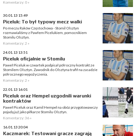
Komentarzy: 0 »
30.01.13 15:49
Piceluk: To był typowy mecz walki
Po meczu Raków Częstochowa - Stomil Olsztyn
rozmawialiśmy z Pawłem Picelukiem, pomocnikiem
Stomilu Olsztyn.
Komentarzy: 2 »
24.01.13 13:51
Piceluk oficjalnie w Stomilu
Paweł Piceluk w czwartek podpisał półroczny kontrakt ze
Stomilem Olsztyn. Zawodnik do Olsztyna trafił na zasadzie
półrocznego wypożyczenia.
Komentarzy: 2 »
22.01.13 16:01
Piceluk oraz Hempel uzgodnili warunki
kontraktów
Paweł Piceluk oraz Kamil Hempel na obóz przygotowawczy
pojadą już jako piłkarze Stomilu Olsztyn.
Komentarzy: 36 »
16.01.13 20:04
Kaczmarek: Testowani gracze zagrają