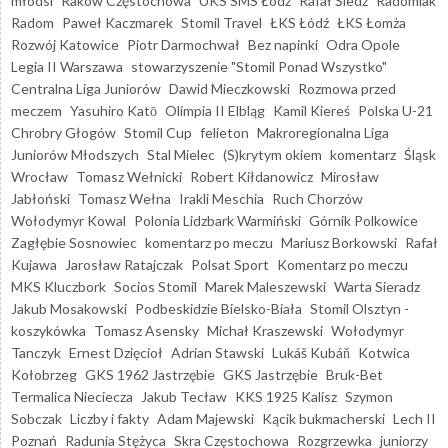
młodsi
Raków Częstochowa
UKS SMS Łódź
Rafał Śledź
Radomiak
Radom
Paweł Kaczmarek
Stomil Travel
ŁKS Łódź
ŁKS Łomża
Rozwój Katowice
Piotr Darmochwał
Bez napinki
Odra Opole
Legia II Warszawa
stowarzyszenie "Stomil Ponad Wszystko"
Centralna Liga Juniorów
Dawid Mieczkowski
Rozmowa przed
meczem
Yasuhiro Katō
Olimpia II Elbląg
Kamil Kiereś
Polska U-21
Chrobry Głogów
Stomil Cup
felieton
Makroregionalna Liga
Juniorów Młodszych
Stal Mielec
(S)krytym okiem
komentarz
Śląsk
Wrocław
Tomasz Wełnicki
Robert Kiłdanowicz
Mirosław
Jabłoński
Tomasz Wełna
Irakli Meschia
Ruch Chorzów
Wołodymyr Kowal
Polonia Lidzbark Warmiński
Górnik Polkowice
Zagłębie Sosnowiec
komentarz po meczu
Mariusz Borkowski
Rafał
Kujawa
Jarosław Ratajczak
Polsat Sport
Komentarz po meczu
MKS Kluczbork
Socios Stomil
Marek Maleszewski
Warta Sieradz
Jakub Mosakowski
Podbeskidzie Bielsko-Biała
Stomil Olsztyn -
koszykówka
Tomasz Asensky
Michał Kraszewski
Wołodymyr
Tanczyk
Ernest Dzięcioł
Adrian Stawski
Lukáš Kubáň
Kotwica
Kołobrzeg
GKS 1962 Jastrzębie
GKS Jastrzębie
Bruk-Bet
Termalica Nieciecza
Jakub Tecław
KKS 1925 Kalisz
Szymon
Sobczak
Liczby i fakty
Adam Majewski
Kącik bukmacherski
Lech II
Poznań
Radunia Stężyca
Skra Częstochowa
Rozgrzewka
juniorzy