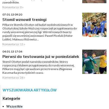
zawodników.
Komentarzy: 0 »
07.01.13 09:20
Stomil wznowił treningi
Piłkarze Stomilu Olsztyn od badań wydolnościowych w
Olsztyńskiej Szkole Wyższej rozpoczęli przygotowania do
rundy wiosennej pierwszej ligi. Wśród nowych twarzy
pojawili się wcześniej awizowani: Paweł Piceluk (Motor
Lublin), Mateusz Różowicz...
Komentarzy: 11 »
04.01.13 17:04
Pierwsi do testowania już w poniedziałek
Stomil Olsztyn podał nazwiska zawodników, którzy
rozpoczną z klubem przygotowania do rundy wiosennej.
Piłkarze mają być sprawdzani przez trenera Zbigniewa
Kaczmarka przez tydzień czasu.
Komentarzy: 26 »
WYSZUKIWARKA ARTYKUŁÓW
Kategorie
Wszystkie