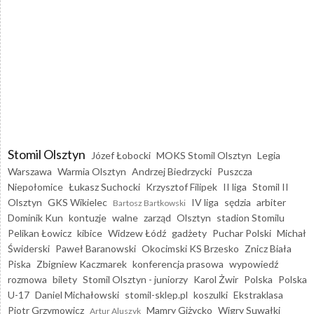
Stomil Olsztyn
Józef Łobocki
MOKS Stomil Olsztyn
Legia
Warszawa
Warmia Olsztyn
Andrzej Biedrzycki
Puszcza
Niepołomice
Łukasz Suchocki
Krzysztof Filipek
II liga
Stomil II
Olsztyn
GKS Wikielec
IV liga
sędzia
arbiter
Bartosz Bartkowski
Dominik Kun
kontuzje
walne
zarząd
Olsztyn
stadion Stomilu
Pelikan Łowicz
kibice
Widzew Łódź
gadżety
Puchar Polski
Michał
Świderski
Paweł Baranowski
Okocimski KS Brzesko
Znicz Biała
Piska
Zbigniew Kaczmarek
konferencja prasowa
wypowiedź
rozmowa
bilety
Stomil Olsztyn - juniorzy
Karol Żwir
Polska
Polska
U-17
Daniel Michałowski
stomil-sklep.pl
koszulki
Ekstraklasa
Piotr Grzymowicz
Mamry Giżycko
Wigry Suwałki
Artur Aluszyk