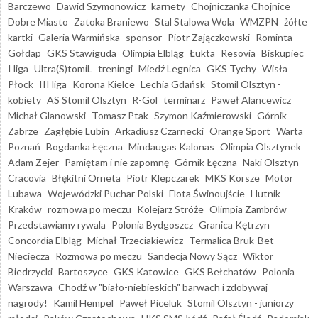
Barczewo
Dawid Szymonowicz
karnety
Chojniczanka Chojnice
Dobre Miasto
Zatoka Braniewo
Stal Stalowa Wola
WMZPN
żółte
kartki
Galeria Warmińska
sponsor
Piotr Zajączkowski
Rominta
Gołdap
GKS Stawiguda
Olimpia Elbląg
Łukta
Resovia
Biskupiec
I liga
Ultra(S)tomiL
treningi
Miedź Legnica
GKS Tychy
Wisła
Płock
III liga
Korona Kielce
Lechia Gdańsk
Stomil Olsztyn -
kobiety
AS Stomil Olsztyn
R-Gol
terminarz
Paweł Alancewicz
Michał Glanowski
Tomasz Ptak
Szymon Kaźmierowski
Górnik
Zabrze
Zagłębie Lubin
Arkadiusz Czarnecki
Orange Sport
Warta
Poznań
Bogdanka Łęczna
Mindaugas Kalonas
Olimpia Olsztynek
Adam Zejer
Pamiętam i nie zapomnę
Górnik Łęczna
Naki Olsztyn
Cracovia
Błękitni Orneta
Piotr Klepczarek
MKS Korsze
Motor
Lubawa
Wojewódzki Puchar Polski
Flota Świnoujście
Hutnik
Kraków
rozmowa po meczu
Kolejarz Stróże
Olimpia Zambrów
Przedstawiamy rywala
Polonia Bydgoszcz
Granica Kętrzyn
Concordia Elbląg
Michał Trzeciakiewicz
Termalica Bruk-Bet
Nieciecza
Rozmowa po meczu
Sandecja Nowy Sącz
Wiktor
Biedrzycki
Bartoszyce
GKS Katowice
GKS Bełchatów
Polonia
Warszawa
Chodź w "biało-niebieskich" barwach i zdobywaj
nagrody!
Kamil Hempel
Paweł Piceluk
Stomil Olsztyn - juniorzy