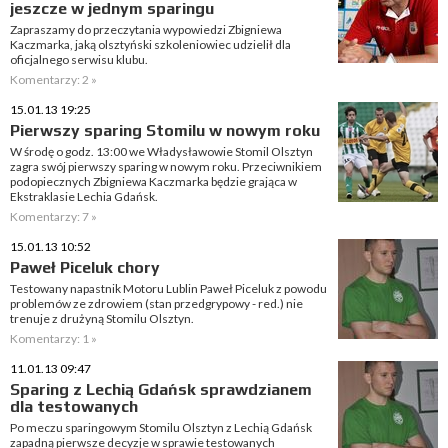
jeszcze w jednym sparingu
Zapraszamy do przeczytania wypowiedzi Zbigniewa
Kaczmarka, jaką olsztyński szkoleniowiec udzielił dla
oficjalnego serwisu klubu.
Komentarzy: 2 »
15.01.13 19:25
Pierwszy sparing Stomilu w nowym roku
W środę o godz. 13:00 we Władysławowie Stomil Olsztyn
zagra swój pierwszy sparing w nowym roku. Przeciwnikiem
podopiecznych Zbigniewa Kaczmarka będzie grająca w
Ekstraklasie Lechia Gdańsk.
Komentarzy: 7 »
15.01.13 10:52
Paweł Piceluk chory
Testowany napastnik Motoru Lublin Paweł Piceluk z powodu
problemów ze zdrowiem (stan przedgrypowy - red.) nie
trenuje z drużyną Stomilu Olsztyn.
Komentarzy: 1 »
11.01.13 09:47
Sparing z Lechią Gdańsk sprawdzianem
dla testowanych
Po meczu sparingowym Stomilu Olsztyn z Lechią Gdańsk
zapadną pierwsze decyzje w sprawie testowanych