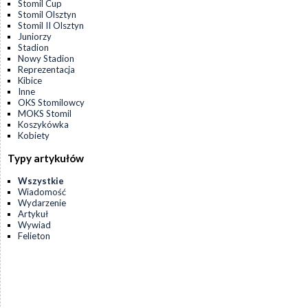
Stomil Cup
Stomil Olsztyn
Stomil II Olsztyn
Juniorzy
Stadion
Nowy Stadion
Reprezentacja
Kibice
Inne
OKS Stomilowcy
MOKS Stomil
Koszykówka
Kobiety
Typy artykułów
Wszystkie
Wiadomość
Wydarzenie
Artykuł
Wywiad
Felieton