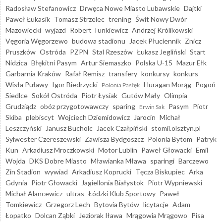
Radosław Stefanowicz
Drwęca Nowe Miasto Lubawskie
Dajtki
Paweł Łukasik
Tomasz Strzelec
trening
Świt Nowy Dwór
Mazowiecki
wyjazd
Robert Tunkiewicz
Andrzej Królikowski
Vęgoria Węgorzewo
budowa stadionu
Jacek Płuciennik
Znicz
Pruszków
Ostróda
PZPN
Stal Rzeszów
Łukasz Jegliński
Start
Nidzica
Błękitni Pasym
Artur Siemaszko
Polska U-15
Mazur Ełk
Garbarnia Kraków
Rafał Remisz
transfery
konkursy
konkurs
Wisła Puławy
Igor Biedrzycki
Huragan Morąg
Pogoń
Polonia Pasłęk
Siedlce
Sokół Ostróda
Piotr Łysiak
Gutów Mały
Olimpia
Grudziądz
obóz przygotowawczy
sparing
Pasym
Piotr
Erwin Sak
Skiba
plebiscyt
Wojciech Dziemidowicz
Jarocin
Michał
Leszczyński
Janusz Bucholc
Jacek Czałpiński
stomil.olsztyn.pl
Sylwester Czereszewski
Zawisza Bydgoszcz
Polonia Bytom
Patryk
Kun
Arkadiusz Mroczkowski
Motor Lublin
Paweł Głowacki
Emil
Wojda
DKS Dobre Miasto
Mławianka Mława
sparingi
Barczewo
Zin Stadion
wywiad
Arkadiusz Koprucki
Tęcza Biskupiec
Arka
Gdynia
Piotr Głowacki
Jagiellonia Białystok
Piotr Wypniewski
Michał Alancewicz
ultras
Łódzki Klub Sportowy
Paweł
Tomkiewicz
Grzegorz Lech
Bytovia Bytów
licytacje
Adam
Łopatko
Dolcan Ząbki
Jeziorak Iława
Mrągowia Mrągowo
Pisa