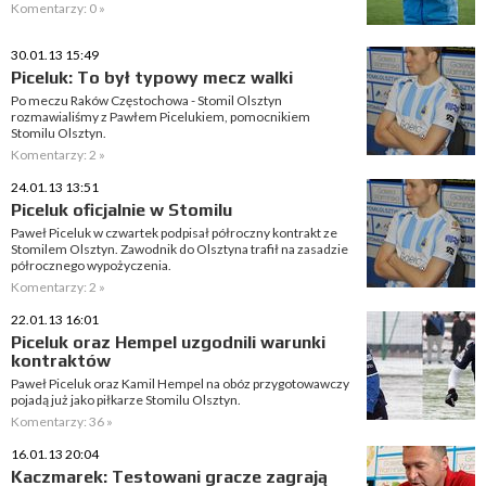
Komentarzy: 0 »
30.01.13 15:49
Piceluk: To był typowy mecz walki
Po meczu Raków Częstochowa - Stomil Olsztyn
rozmawialiśmy z Pawłem Picelukiem, pomocnikiem
Stomilu Olsztyn.
Komentarzy: 2 »
24.01.13 13:51
Piceluk oficjalnie w Stomilu
Paweł Piceluk w czwartek podpisał półroczny kontrakt ze
Stomilem Olsztyn. Zawodnik do Olsztyna trafił na zasadzie
półrocznego wypożyczenia.
Komentarzy: 2 »
22.01.13 16:01
Piceluk oraz Hempel uzgodnili warunki
kontraktów
Paweł Piceluk oraz Kamil Hempel na obóz przygotowawczy
pojadą już jako piłkarze Stomilu Olsztyn.
Komentarzy: 36 »
16.01.13 20:04
Kaczmarek: Testowani gracze zagrają