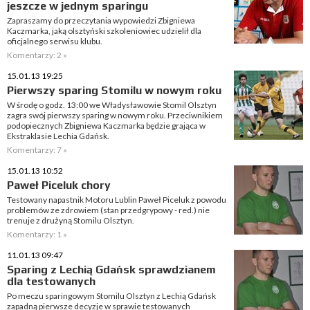
jeszcze w jednym sparingu
Zapraszamy do przeczytania wypowiedzi Zbigniewa
Kaczmarka, jaką olsztyński szkoleniowiec udzielił dla
oficjalnego serwisu klubu.
Komentarzy: 2 »
15.01.13 19:25
Pierwszy sparing Stomilu w nowym roku
W środę o godz. 13:00 we Władysławowie Stomil Olsztyn
zagra swój pierwszy sparing w nowym roku. Przeciwnikiem
podopiecznych Zbigniewa Kaczmarka będzie grająca w
Ekstraklasie Lechia Gdańsk.
Komentarzy: 7 »
15.01.13 10:52
Paweł Piceluk chory
Testowany napastnik Motoru Lublin Paweł Piceluk z powodu
problemów ze zdrowiem (stan przedgrypowy - red.) nie
trenuje z drużyną Stomilu Olsztyn.
Komentarzy: 1 »
11.01.13 09:47
Sparing z Lechią Gdańsk sprawdzianem
dla testowanych
Po meczu sparingowym Stomilu Olsztyn z Lechią Gdańsk
zapadną pierwsze decyzje w sprawie testowanych