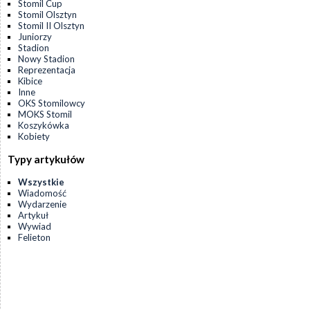
Stomil Cup
Stomil Olsztyn
Stomil II Olsztyn
Juniorzy
Stadion
Nowy Stadion
Reprezentacja
Kibice
Inne
OKS Stomilowcy
MOKS Stomil
Koszykówka
Kobiety
Typy artykułów
Wszystkie
Wiadomość
Wydarzenie
Artykuł
Wywiad
Felieton