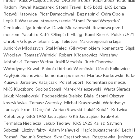
młodsi
Raków Częstochowa
UKS SMS Łódź
Rafał Śledź
Radomiak
Radom
Paweł Kaczmarek
Stomil Travel
ŁKS Łódź
ŁKS Łomża
Rozwój Katowice
Piotr Darmochwał
Bez napinki
Odra Opole
Legia II Warszawa
stowarzyszenie "Stomil Ponad Wszystko"
Centralna Liga Juniorów
Dawid Mieczkowski
Rozmowa przed
meczem
Yasuhiro Katō
Olimpia II Elbląg
Kamil Kiereś
Polska U-21
Chrobry Głogów
Stomil Cup
felieton
Makroregionalna Liga
Juniorów Młodszych
Stal Mielec
(S)krytym okiem
komentarz
Śląsk
Wrocław
Tomasz Wełnicki
Robert Kiłdanowicz
Mirosław
Jabłoński
Tomasz Wełna
Irakli Meschia
Ruch Chorzów
Wołodymyr Kowal
Polonia Lidzbark Warmiński
Górnik Polkowice
Zagłębie Sosnowiec
komentarz po meczu
Mariusz Borkowski
Rafał
Kujawa
Jarosław Ratajczak
Polsat Sport
Komentarz po meczu
MKS Kluczbork
Socios Stomil
Marek Maleszewski
Warta Sieradz
Jakub Mosakowski
Podbeskidzie Bielsko-Biała
Stomil Olsztyn -
koszykówka
Tomasz Asensky
Michał Kraszewski
Wołodymyr
Tanczyk
Ernest Dzięcioł
Adrian Stawski
Lukáš Kubáň
Kotwica
Kołobrzeg
GKS 1962 Jastrzębie
GKS Jastrzębie
Bruk-Bet
Termalica Nieciecza
Jakub Tecław
KKS 1925 Kalisz
Szymon
Sobczak
Liczby i fakty
Adam Majewski
Kącik bukmacherski
Lech II
Poznań
Radunia Stężyca
Skra Częstochowa
Rozgrzewka
juniorzy