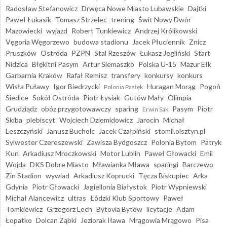
Radosław Stefanowicz
Drwęca Nowe Miasto Lubawskie
Dajtki
Paweł Łukasik
Tomasz Strzelec
trening
Świt Nowy Dwór
Mazowiecki
wyjazd
Robert Tunkiewicz
Andrzej Królikowski
Vęgoria Węgorzewo
budowa stadionu
Jacek Płuciennik
Znicz
Pruszków
Ostróda
PZPN
Stal Rzeszów
Łukasz Jegliński
Start
Nidzica
Błękitni Pasym
Artur Siemaszko
Polska U-15
Mazur Ełk
Garbarnia Kraków
Rafał Remisz
transfery
konkursy
konkurs
Wisła Puławy
Igor Biedrzycki
Huragan Morąg
Pogoń
Polonia Pasłęk
Siedlce
Sokół Ostróda
Piotr Łysiak
Gutów Mały
Olimpia
Grudziądz
obóz przygotowawczy
sparing
Pasym
Piotr
Erwin Sak
Skiba
plebiscyt
Wojciech Dziemidowicz
Jarocin
Michał
Leszczyński
Janusz Bucholc
Jacek Czałpiński
stomil.olsztyn.pl
Sylwester Czereszewski
Zawisza Bydgoszcz
Polonia Bytom
Patryk
Kun
Arkadiusz Mroczkowski
Motor Lublin
Paweł Głowacki
Emil
Wojda
DKS Dobre Miasto
Mławianka Mława
sparingi
Barczewo
Zin Stadion
wywiad
Arkadiusz Koprucki
Tęcza Biskupiec
Arka
Gdynia
Piotr Głowacki
Jagiellonia Białystok
Piotr Wypniewski
Michał Alancewicz
ultras
Łódzki Klub Sportowy
Paweł
Tomkiewicz
Grzegorz Lech
Bytovia Bytów
licytacje
Adam
Łopatko
Dolcan Ząbki
Jeziorak Iława
Mrągowia Mrągowo
Pisa