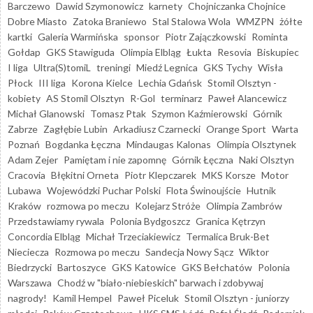
Barczewo
Dawid Szymonowicz
karnety
Chojniczanka Chojnice
Dobre Miasto
Zatoka Braniewo
Stal Stalowa Wola
WMZPN
żółte
kartki
Galeria Warmińska
sponsor
Piotr Zajączkowski
Rominta
Gołdap
GKS Stawiguda
Olimpia Elbląg
Łukta
Resovia
Biskupiec
I liga
Ultra(S)tomiL
treningi
Miedź Legnica
GKS Tychy
Wisła
Płock
III liga
Korona Kielce
Lechia Gdańsk
Stomil Olsztyn -
kobiety
AS Stomil Olsztyn
R-Gol
terminarz
Paweł Alancewicz
Michał Glanowski
Tomasz Ptak
Szymon Kaźmierowski
Górnik
Zabrze
Zagłębie Lubin
Arkadiusz Czarnecki
Orange Sport
Warta
Poznań
Bogdanka Łęczna
Mindaugas Kalonas
Olimpia Olsztynek
Adam Zejer
Pamiętam i nie zapomnę
Górnik Łęczna
Naki Olsztyn
Cracovia
Błękitni Orneta
Piotr Klepczarek
MKS Korsze
Motor
Lubawa
Wojewódzki Puchar Polski
Flota Świnoujście
Hutnik
Kraków
rozmowa po meczu
Kolejarz Stróże
Olimpia Zambrów
Przedstawiamy rywala
Polonia Bydgoszcz
Granica Kętrzyn
Concordia Elbląg
Michał Trzeciakiewicz
Termalica Bruk-Bet
Nieciecza
Rozmowa po meczu
Sandecja Nowy Sącz
Wiktor
Biedrzycki
Bartoszyce
GKS Katowice
GKS Bełchatów
Polonia
Warszawa
Chodź w "biało-niebieskich" barwach i zdobywaj
nagrody!
Kamil Hempel
Paweł Piceluk
Stomil Olsztyn - juniorzy