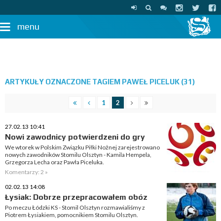
menu
ARTYKUŁY OZNACZONE TAGIEM PAWEŁ PICELUK (31)
1
2
27.02.13 10:41
Nowi zawodnicy potwierdzeni do gry
We wtorek w Polskim Związku Piłki Nożnej zarejestrowano
nowych zawodników Stomilu Olsztyn - Kamila Hempela,
Grzegorza Lecha oraz Pawła Piceluka.
Komentarzy: 2 »
02.02.13 14:08
Łysiak: Dobrze przepracowałem obóz
Po meczu Łódzki KS - Stomil Olsztyn rozmawialiśmy z
Piotrem Łysiakiem, pomocnikiem Stomilu Olsztyn.