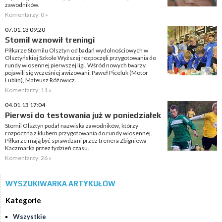
zawodników.
Komentarzy: 0 »
07.01.13 09:20
Stomil wznowił treningi
Piłkarze Stomilu Olsztyn od badań wydolnościowych w
Olsztyńskiej Szkole Wyższej rozpoczęli przygotowania do
rundy wiosennej pierwszej ligi. Wśród nowych twarzy
pojawili się wcześniej awizowani: Paweł Piceluk (Motor
Lublin), Mateusz Różowicz...
Komentarzy: 11 »
04.01.13 17:04
Pierwsi do testowania już w poniedziałek
Stomil Olsztyn podał nazwiska zawodników, którzy
rozpoczną z klubem przygotowania do rundy wiosennej.
Piłkarze mają być sprawdzani przez trenera Zbigniewa
Kaczmarka przez tydzień czasu.
Komentarzy: 26 »
WYSZUKIWARKA ARTYKUŁÓW
Kategorie
Wszystkie