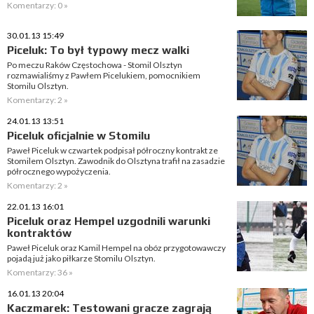
Komentarzy: 0 »
30.01.13 15:49
Piceluk: To był typowy mecz walki
Po meczu Raków Częstochowa - Stomil Olsztyn
rozmawialiśmy z Pawłem Picelukiem, pomocnikiem
Stomilu Olsztyn.
Komentarzy: 2 »
24.01.13 13:51
Piceluk oficjalnie w Stomilu
Paweł Piceluk w czwartek podpisał półroczny kontrakt ze
Stomilem Olsztyn. Zawodnik do Olsztyna trafił na zasadzie
półrocznego wypożyczenia.
Komentarzy: 2 »
22.01.13 16:01
Piceluk oraz Hempel uzgodnili warunki
kontraktów
Paweł Piceluk oraz Kamil Hempel na obóz przygotowawczy
pojadą już jako piłkarze Stomilu Olsztyn.
Komentarzy: 36 »
16.01.13 20:04
Kaczmarek: Testowani gracze zagrają