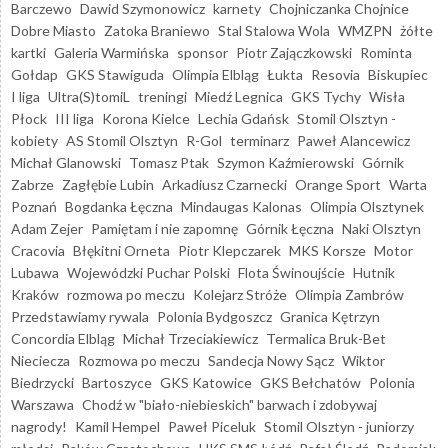
Barczewo
Dawid Szymonowicz
karnety
Chojniczanka Chojnice
Dobre Miasto
Zatoka Braniewo
Stal Stalowa Wola
WMZPN
żółte
kartki
Galeria Warmińska
sponsor
Piotr Zajączkowski
Rominta
Gołdap
GKS Stawiguda
Olimpia Elbląg
Łukta
Resovia
Biskupiec
I liga
Ultra(S)tomiL
treningi
Miedź Legnica
GKS Tychy
Wisła
Płock
III liga
Korona Kielce
Lechia Gdańsk
Stomil Olsztyn -
kobiety
AS Stomil Olsztyn
R-Gol
terminarz
Paweł Alancewicz
Michał Glanowski
Tomasz Ptak
Szymon Kaźmierowski
Górnik
Zabrze
Zagłębie Lubin
Arkadiusz Czarnecki
Orange Sport
Warta
Poznań
Bogdanka Łęczna
Mindaugas Kalonas
Olimpia Olsztynek
Adam Zejer
Pamiętam i nie zapomnę
Górnik Łęczna
Naki Olsztyn
Cracovia
Błękitni Orneta
Piotr Klepczarek
MKS Korsze
Motor
Lubawa
Wojewódzki Puchar Polski
Flota Świnoujście
Hutnik
Kraków
rozmowa po meczu
Kolejarz Stróże
Olimpia Zambrów
Przedstawiamy rywala
Polonia Bydgoszcz
Granica Kętrzyn
Concordia Elbląg
Michał Trzeciakiewicz
Termalica Bruk-Bet
Nieciecza
Rozmowa po meczu
Sandecja Nowy Sącz
Wiktor
Biedrzycki
Bartoszyce
GKS Katowice
GKS Bełchatów
Polonia
Warszawa
Chodź w "biało-niebieskich" barwach i zdobywaj
nagrody!
Kamil Hempel
Paweł Piceluk
Stomil Olsztyn - juniorzy