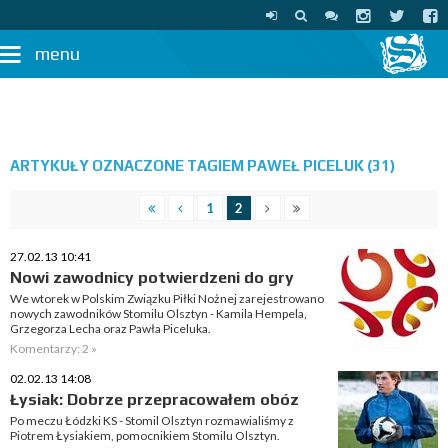
menu
ARTYKUŁY OZNACZONE TAGIEM PAWEŁ PICELUK (31)
1
2
27.02.13 10:41
Nowi zawodnicy potwierdzeni do gry
We wtorek w Polskim Związku Piłki Nożnej zarejestrowano
nowych zawodników Stomilu Olsztyn - Kamila Hempela,
Grzegorza Lecha oraz Pawła Piceluka.
Komentarzy: 2 »
02.02.13 14:08
Łysiak: Dobrze przepracowałem obóz
Po meczu Łódzki KS - Stomil Olsztyn rozmawialiśmy z
Piotrem Łysiakiem, pomocnikiem Stomilu Olsztyn.