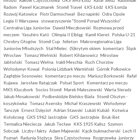
młodsi
Raków Częstochowa
UKS SMS Łódź
Rafał Śledź
Radomiak
Radom
Paweł Kaczmarek
Stomil Travel
ŁKS Łódź
ŁKS Łomża
Rozwój Katowice
Piotr Darmochwał
Bez napinki
Odra Opole
Legia II Warszawa
stowarzyszenie "Stomil Ponad Wszystko"
Centralna Liga Juniorów
Dawid Mieczkowski
Rozmowa przed
meczem
Yasuhiro Katō
Olimpia II Elbląg
Kamil Kiereś
Polska U-21
Chrobry Głogów
Stomil Cup
felieton
Makroregionalna Liga
Juniorów Młodszych
Stal Mielec
(S)krytym okiem
komentarz
Śląsk
Wrocław
Tomasz Wełnicki
Robert Kiłdanowicz
Mirosław
Jabłoński
Tomasz Wełna
Irakli Meschia
Ruch Chorzów
Wołodymyr Kowal
Polonia Lidzbark Warmiński
Górnik Polkowice
Zagłębie Sosnowiec
komentarz po meczu
Mariusz Borkowski
Rafał
Kujawa
Jarosław Ratajczak
Polsat Sport
Komentarz po meczu
MKS Kluczbork
Socios Stomil
Marek Maleszewski
Warta Sieradz
Jakub Mosakowski
Podbeskidzie Bielsko-Biała
Stomil Olsztyn -
koszykówka
Tomasz Asensky
Michał Kraszewski
Wołodymyr
Tanczyk
Ernest Dzięcioł
Adrian Stawski
Lukáš Kubáň
Kotwica
Kołobrzeg
GKS 1962 Jastrzębie
GKS Jastrzębie
Bruk-Bet
Termalica Nieciecza
Jakub Tecław
KKS 1925 Kalisz
Szymon
Sobczak
Liczby i fakty
Adam Majewski
Kącik bukmacherski
Lech II
Poznań
Radunia Stężyca
Skra Częstochowa
Rozgrzewka
juniorzy