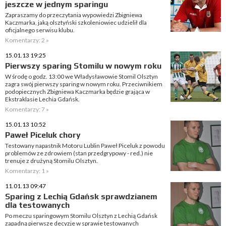
jeszcze w jednym sparingu
Zapraszamy do przeczytania wypowiedzi Zbigniewa
Kaczmarka, jaką olsztyński szkoleniowiec udzielił dla
oficjalnego serwisu klubu.
Komentarzy: 2 »
15.01.13 19:25
Pierwszy sparing Stomilu w nowym roku
W środę o godz. 13:00 we Władysławowie Stomil Olsztyn
zagra swój pierwszy sparing w nowym roku. Przeciwnikiem
podopiecznych Zbigniewa Kaczmarka będzie grająca w
Ekstraklasie Lechia Gdańsk.
Komentarzy: 7 »
15.01.13 10:52
Paweł Piceluk chory
Testowany napastnik Motoru Lublin Paweł Piceluk z powodu
problemów ze zdrowiem (stan przedgrypowy - red.) nie
trenuje z drużyną Stomilu Olsztyn.
Komentarzy: 1 »
11.01.13 09:47
Sparing z Lechią Gdańsk sprawdzianem
dla testowanych
Po meczu sparingowym Stomilu Olsztyn z Lechią Gdańsk
zapadną pierwsze decyzje w sprawie testowanych