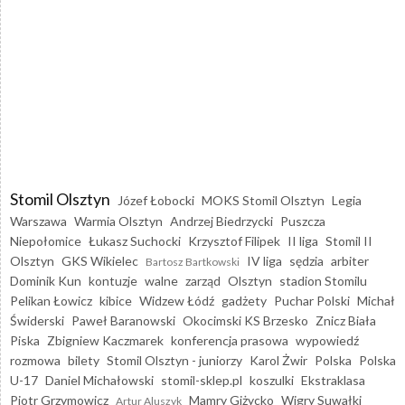
Stomil Olsztyn
Józef Łobocki
MOKS Stomil Olsztyn
Legia
Warszawa
Warmia Olsztyn
Andrzej Biedrzycki
Puszcza
Niepołomice
Łukasz Suchocki
Krzysztof Filipek
II liga
Stomil II
Olsztyn
GKS Wikielec
IV liga
sędzia
arbiter
Bartosz Bartkowski
Dominik Kun
kontuzje
walne
zarząd
Olsztyn
stadion Stomilu
Pelikan Łowicz
kibice
Widzew Łódź
gadżety
Puchar Polski
Michał
Świderski
Paweł Baranowski
Okocimski KS Brzesko
Znicz Biała
Piska
Zbigniew Kaczmarek
konferencja prasowa
wypowiedź
rozmowa
bilety
Stomil Olsztyn - juniorzy
Karol Żwir
Polska
Polska
U-17
Daniel Michałowski
stomil-sklep.pl
koszulki
Ekstraklasa
Piotr Grzymowicz
Mamry Giżycko
Wigry Suwałki
Artur Aluszyk