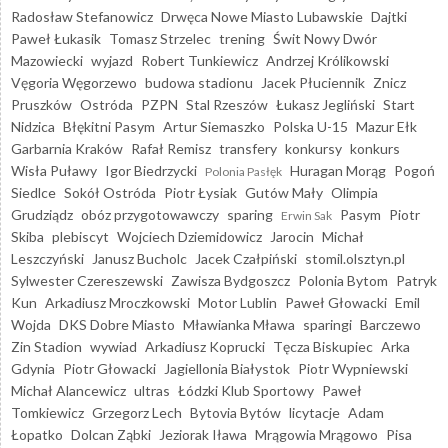
Radosław Stefanowicz
Drwęca Nowe Miasto Lubawskie
Dajtki
Paweł Łukasik
Tomasz Strzelec
trening
Świt Nowy Dwór
Mazowiecki
wyjazd
Robert Tunkiewicz
Andrzej Królikowski
Vęgoria Węgorzewo
budowa stadionu
Jacek Płuciennik
Znicz
Pruszków
Ostróda
PZPN
Stal Rzeszów
Łukasz Jegliński
Start
Nidzica
Błękitni Pasym
Artur Siemaszko
Polska U-15
Mazur Ełk
Garbarnia Kraków
Rafał Remisz
transfery
konkursy
konkurs
Wisła Puławy
Igor Biedrzycki
Huragan Morąg
Pogoń
Polonia Pasłęk
Siedlce
Sokół Ostróda
Piotr Łysiak
Gutów Mały
Olimpia
Grudziądz
obóz przygotowawczy
sparing
Pasym
Piotr
Erwin Sak
Skiba
plebiscyt
Wojciech Dziemidowicz
Jarocin
Michał
Leszczyński
Janusz Bucholc
Jacek Czałpiński
stomil.olsztyn.pl
Sylwester Czereszewski
Zawisza Bydgoszcz
Polonia Bytom
Patryk
Kun
Arkadiusz Mroczkowski
Motor Lublin
Paweł Głowacki
Emil
Wojda
DKS Dobre Miasto
Mławianka Mława
sparingi
Barczewo
Zin Stadion
wywiad
Arkadiusz Koprucki
Tęcza Biskupiec
Arka
Gdynia
Piotr Głowacki
Jagiellonia Białystok
Piotr Wypniewski
Michał Alancewicz
ultras
Łódzki Klub Sportowy
Paweł
Tomkiewicz
Grzegorz Lech
Bytovia Bytów
licytacje
Adam
Łopatko
Dolcan Ząbki
Jeziorak Iława
Mrągowia Mrągowo
Pisa