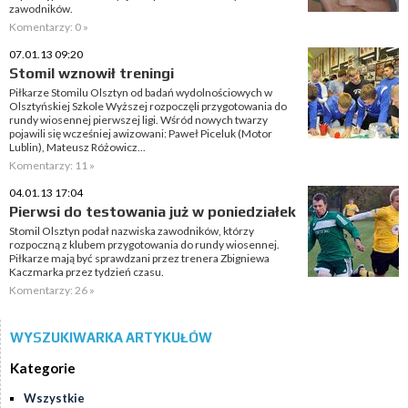
zawodników.
Komentarzy: 0 »
07.01.13 09:20
Stomil wznowił treningi
Piłkarze Stomilu Olsztyn od badań wydolnościowych w
Olsztyńskiej Szkole Wyższej rozpoczęli przygotowania do
rundy wiosennej pierwszej ligi. Wśród nowych twarzy
pojawili się wcześniej awizowani: Paweł Piceluk (Motor
Lublin), Mateusz Różowicz...
Komentarzy: 11 »
04.01.13 17:04
Pierwsi do testowania już w poniedziałek
Stomil Olsztyn podał nazwiska zawodników, którzy
rozpoczną z klubem przygotowania do rundy wiosennej.
Piłkarze mają być sprawdzani przez trenera Zbigniewa
Kaczmarka przez tydzień czasu.
Komentarzy: 26 »
WYSZUKIWARKA ARTYKUŁÓW
Kategorie
Wszystkie