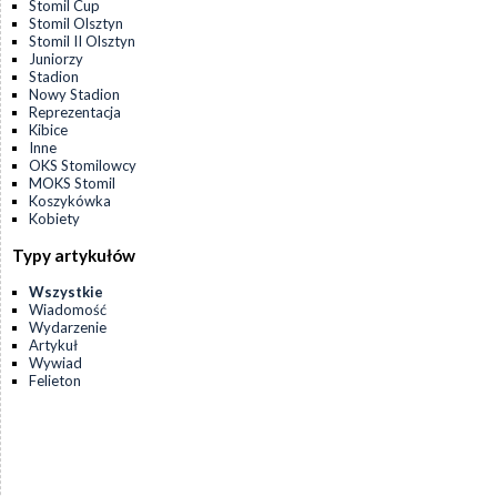
Stomil Cup
Stomil Olsztyn
Stomil II Olsztyn
Juniorzy
Stadion
Nowy Stadion
Reprezentacja
Kibice
Inne
OKS Stomilowcy
MOKS Stomil
Koszykówka
Kobiety
Typy artykułów
Wszystkie
Wiadomość
Wydarzenie
Artykuł
Wywiad
Felieton