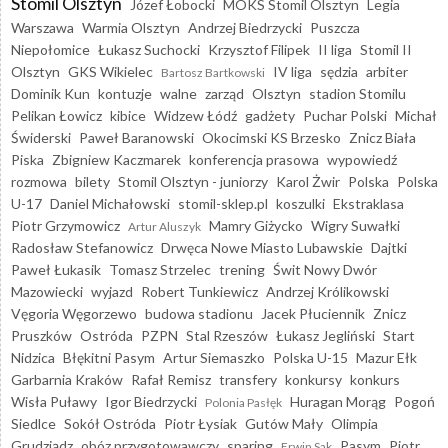
Stomil Olsztyn
Józef Łobocki
MOKS Stomil Olsztyn
Legia
Warszawa
Warmia Olsztyn
Andrzej Biedrzycki
Puszcza
Niepołomice
Łukasz Suchocki
Krzysztof Filipek
II liga
Stomil II
Olsztyn
GKS Wikielec
IV liga
sędzia
arbiter
Bartosz Bartkowski
Dominik Kun
kontuzje
walne
zarząd
Olsztyn
stadion Stomilu
Pelikan Łowicz
kibice
Widzew Łódź
gadżety
Puchar Polski
Michał
Świderski
Paweł Baranowski
Okocimski KS Brzesko
Znicz Biała
Piska
Zbigniew Kaczmarek
konferencja prasowa
wypowiedź
rozmowa
bilety
Stomil Olsztyn - juniorzy
Karol Żwir
Polska
Polska
U-17
Daniel Michałowski
stomil-sklep.pl
koszulki
Ekstraklasa
Piotr Grzymowicz
Mamry Giżycko
Wigry Suwałki
Artur Aluszyk
Radosław Stefanowicz
Drwęca Nowe Miasto Lubawskie
Dajtki
Paweł Łukasik
Tomasz Strzelec
trening
Świt Nowy Dwór
Mazowiecki
wyjazd
Robert Tunkiewicz
Andrzej Królikowski
Vęgoria Węgorzewo
budowa stadionu
Jacek Płuciennik
Znicz
Pruszków
Ostróda
PZPN
Stal Rzeszów
Łukasz Jegliński
Start
Nidzica
Błękitni Pasym
Artur Siemaszko
Polska U-15
Mazur Ełk
Garbarnia Kraków
Rafał Remisz
transfery
konkursy
konkurs
Wisła Puławy
Igor Biedrzycki
Huragan Morąg
Pogoń
Polonia Pasłęk
Siedlce
Sokół Ostróda
Piotr Łysiak
Gutów Mały
Olimpia
Grudziądz
obóz przygotowawczy
sparing
Pasym
Piotr
Erwin Sak