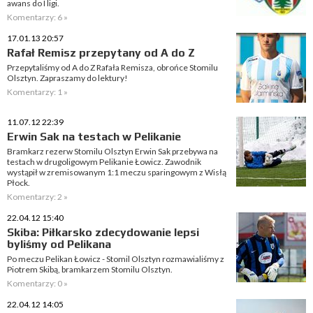
awans do I ligi.
Komentarzy: 6 »
17.01.13 20:57
Rafał Remisz przepytany od A do Z
Przepytaliśmy od A do Z Rafała Remisza, obrońce Stomilu
Olsztyn. Zapraszamy do lektury!
Komentarzy: 1 »
11.07.12 22:39
Erwin Sak na testach w Pelikanie
Bramkarz rezerw Stomilu Olsztyn Erwin Sak przebywa na
testach w drugoligowym Pelikanie Łowicz. Zawodnik
wystąpił w zremisowanym 1:1 meczu sparingowym z Wisłą
Płock.
Komentarzy: 2 »
22.04.12 15:40
Skiba: Piłkarsko zdecydowanie lepsi
byliśmy od Pelikana
Po meczu Pelikan Łowicz - Stomil Olsztyn rozmawialiśmy z
Piotrem Skibą, bramkarzem Stomilu Olsztyn.
Komentarzy: 0 »
22.04.12 14:05