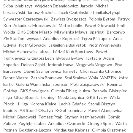
Skiba
plebiscyt
Wojciech Dziemidowicz
Jarocin
Michał
Leszczyński
Janusz Bucholc
Jacek Czałpiński
stomil.olsztyn.pl
Sylwester Czereszewski
Zawisza Bydgoszcz
Polonia Bytom
Patryk
Kun
Arkadiusz Mroczkowski
Motor Lublin
Paweł Głowacki
Emil
Wojda
DKS Dobre Miasto
Mławianka Mława
sparingi
Barczewo
Zin Stadion
wywiad
Arkadiusz Koprucki
Tęcza Biskupiec
Arka
Gdynia
Piotr Głowacki
Jagiellonia Białystok
Piotr Wypniewski
Michał Alancewicz
ultras
Łódzki Klub Sportowy
Paweł
Tomkiewicz
Grzegorz Lech
Bytovia Bytów
licytacje
Adam
Łopatko
Dolcan Ząbki
Jeziorak Iława
Mrągowia Mrągowo
Pisa
Barczewo
Dawid Szymonowicz
karnety
Chojniczanka Chojnice
Dobre Miasto
Zatoka Braniewo
Stal Stalowa Wola
WMZPN
żółte
kartki
Galeria Warmińska
sponsor
Piotr Zajączkowski
Rominta
Gołdap
GKS Stawiguda
Olimpia Elbląg
Łukta
Resovia
Biskupiec
I liga
Ultra(S)tomiL
treningi
Miedź Legnica
GKS Tychy
Wisła
Płock
III liga
Korona Kielce
Lechia Gdańsk
Stomil Olsztyn -
kobiety
AS Stomil Olsztyn
R-Gol
terminarz
Paweł Alancewicz
Michał Glanowski
Tomasz Ptak
Szymon Kaźmierowski
Górnik
Zabrze
Zagłębie Lubin
Arkadiusz Czarnecki
Orange Sport
Warta
Poznań
Bogdanka Łęczna
Mindaugas Kalonas
Olimpia Olsztynek