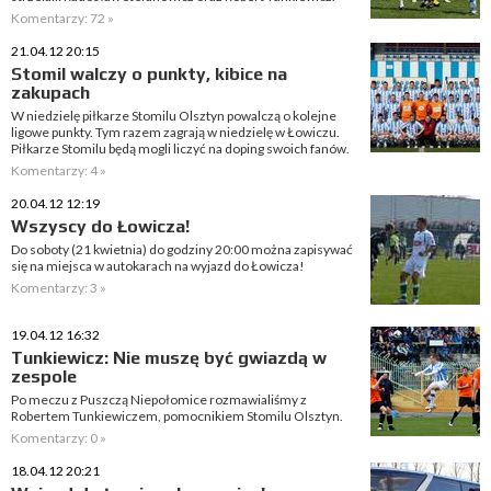
Komentarzy: 72 »
21.04.12 20:15
Stomil walczy o punkty, kibice na
zakupach
W niedzielę piłkarze Stomilu Olsztyn powalczą o kolejne
ligowe punkty. Tym razem zagrają w niedzielę w Łowiczu.
Piłkarze Stomilu będą mogli liczyć na doping swoich fanów.
Komentarzy: 4 »
20.04.12 12:19
Wszyscy do Łowicza!
Do soboty (21 kwietnia) do godziny 20:00 można zapisywać
się na miejsca w autokarach na wyjazd do Łowicza!
Komentarzy: 3 »
19.04.12 16:32
Tunkiewicz: Nie muszę być gwiazdą w
zespole
Po meczu z Puszczą Niepołomice rozmawialiśmy z
Robertem Tunkiewiczem, pomocnikiem Stomilu Olsztyn.
Komentarzy: 0 »
18.04.12 20:21