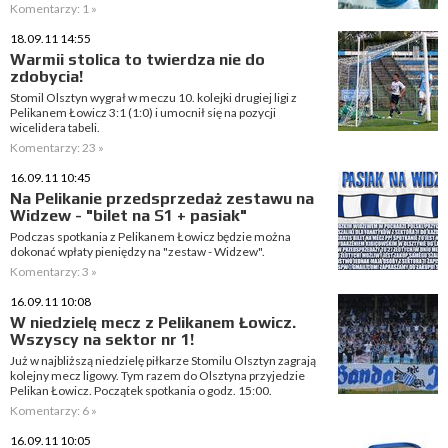
Komentarzy: 1 »
18.09.11 14:55
Warmii stolica to twierdza nie do
zdobycia!
Stomil Olsztyn wygrał w meczu 10. kolejki drugiej ligi z
Pelikanem Łowicz 3:1 (1:0) i umocnił się na pozycji
wicelidera tabeli.
Komentarzy: 23 »
16.09.11 10:45
Na Pelikanie przedsprzedaż zestawu na
Widzew - "bilet na S1 + pasiak"
Podczas spotkania z Pelikanem Łowicz będzie można
dokonać wpłaty pieniędzy na "zestaw - Widzew".
Komentarzy: 3 »
16.09.11 10:08
W niedzielę mecz z Pelikanem Łowicz.
Wszyscy na sektor nr 1!
Już w najbliższą niedzielę piłkarze Stomilu Olsztyn zagrają
kolejny mecz ligowy. Tym razem do Olsztyna przyjedzie
Pelikan Łowicz. Początek spotkania o godz. 15:00.
Komentarzy: 6 »
16.09.11 10:05