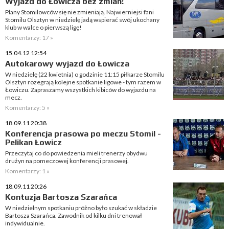
Wyjazd do Łowicza bez zmian!
Plany Stomilowców się nie zmieniają. Najwierniejsi fani
Stomilu Olsztyn w niedzielę jadą wspierać swój ukochany
klub w walce o pierwszą ligę!
Komentarzy: 17 »
15.04.12 12:54
Autokarowy wyjazd do Łowicza
W niedzielę (22 kwietnia) o godzinie 11:15 piłkarze Stomilu
Olsztyn rozegrają kolejne spotkanie ligowe - tym razem w
Łowiczu. Zapraszamy wszystkich kibiców do wyjazdu na
mecz.
Komentarzy: 5 »
18.09.11 20:38
Konferencja prasowa po meczu Stomil -
Pelikan Łowicz
Przeczytaj co do powiedzenia mieli trenerzy obydwu
drużyn na pomeczowej konferencji prasowej.
Komentarzy: 1 »
18.09.11 20:26
Kontuzja Bartosza Szarańca
W niedzielnym spotkaniu próżno było szukać w składzie
Bartosza Szarańca. Zawodnik od kilku dni trenował
indywidualnie.