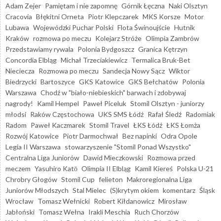
Adam Zejer
Pamiętam i nie zapomnę
Górnik Łęczna
Naki Olsztyn
Cracovia
Błękitni Orneta
Piotr Klepczarek
MKS Korsze
Motor
Lubawa
Wojewódzki Puchar Polski
Flota Świnoujście
Hutnik
Kraków
rozmowa po meczu
Kolejarz Stróże
Olimpia Zambrów
Przedstawiamy rywala
Polonia Bydgoszcz
Granica Kętrzyn
Concordia Elbląg
Michał Trzeciakiewicz
Termalica Bruk-Bet
Nieciecza
Rozmowa po meczu
Sandecja Nowy Sącz
Wiktor
Biedrzycki
Bartoszyce
GKS Katowice
GKS Bełchatów
Polonia
Warszawa
Chodź w "biało-niebieskich" barwach i zdobywaj
nagrody!
Kamil Hempel
Paweł Piceluk
Stomil Olsztyn - juniorzy
młodsi
Raków Częstochowa
UKS SMS Łódź
Rafał Śledź
Radomiak
Radom
Paweł Kaczmarek
Stomil Travel
ŁKS Łódź
ŁKS Łomża
Rozwój Katowice
Piotr Darmochwał
Bez napinki
Odra Opole
Legia II Warszawa
stowarzyszenie "Stomil Ponad Wszystko"
Centralna Liga Juniorów
Dawid Mieczkowski
Rozmowa przed
meczem
Yasuhiro Katō
Olimpia II Elbląg
Kamil Kiereś
Polska U-21
Chrobry Głogów
Stomil Cup
felieton
Makroregionalna Liga
Juniorów Młodszych
Stal Mielec
(S)krytym okiem
komentarz
Śląsk
Wrocław
Tomasz Wełnicki
Robert Kiłdanowicz
Mirosław
Jabłoński
Tomasz Wełna
Irakli Meschia
Ruch Chorzów