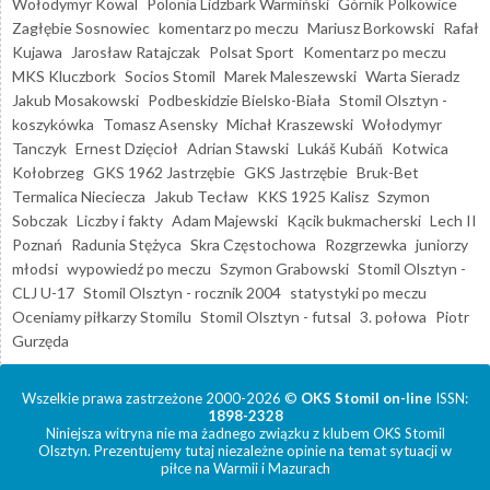
Wołodymyr Kowal
Polonia Lidzbark Warmiński
Górnik Polkowice
Zagłębie Sosnowiec
komentarz po meczu
Mariusz Borkowski
Rafał
Kujawa
Jarosław Ratajczak
Polsat Sport
Komentarz po meczu
MKS Kluczbork
Socios Stomil
Marek Maleszewski
Warta Sieradz
Jakub Mosakowski
Podbeskidzie Bielsko-Biała
Stomil Olsztyn -
koszykówka
Tomasz Asensky
Michał Kraszewski
Wołodymyr
Tanczyk
Ernest Dzięcioł
Adrian Stawski
Lukáš Kubáň
Kotwica
Kołobrzeg
GKS 1962 Jastrzębie
GKS Jastrzębie
Bruk-Bet
Termalica Nieciecza
Jakub Tecław
KKS 1925 Kalisz
Szymon
Sobczak
Liczby i fakty
Adam Majewski
Kącik bukmacherski
Lech II
Poznań
Radunia Stężyca
Skra Częstochowa
Rozgrzewka
juniorzy
młodsi
wypowiedź po meczu
Szymon Grabowski
Stomil Olsztyn -
CLJ U-17
Stomil Olsztyn - rocznik 2004
statystyki po meczu
Oceniamy piłkarzy Stomilu
Stomil Olsztyn - futsal
3. połowa
Piotr
Gurzęda
Wszelkie prawa zastrzeżone 2000-2026 ©
OKS Stomil on-line
ISSN:
1898-2328
Niniejsza witryna nie ma żadnego związku z klubem OKS Stomil
Olsztyn. Prezentujemy tutaj niezależne opinie na temat sytuacji w
piłce na Warmii i Mazurach