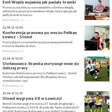
Emil Wojda wyjaśnia jak padały bramki
Po meczu w Łowiczu rozmawialiśmy z Emilem Wojdą,
administracyjnym pracownikiem klubu, który opisuje jak
padły bramki w meczu.
Komentarzy: 1 »
22.04.12 13:30
Konferencja prasowa po meczu Pelikan
Łowicz - Stomil
Przeczytajcie co na konferencji prasowej powiedzieli
trenerzy obydwu drużyn.
Komentarzy: 0 »
22.04.12 13:23
Stefanowicz: Bramka motywuje mnie do
dalszej pracy
Radosław Stefanowicz po meczu Pelikan Łowicz - Stomil
Olsztyn udzielił wypowiedzi dla oficjalnej strony
stomilolsztyn.com.
Komentarzy: 0 »
22.04.12 11:15
Stomil wygrywa 2:0 w Łowiczu!
Stomil Olsztyn wygrał w meczu 27. kolejki drugiej ligi z
Pelikanem Łowicz 2:0 (0:0). Bramki dla "biało-niebieskich"
strzelali: Radosław Stefanowicz oraz Robert Tunkiewicz.