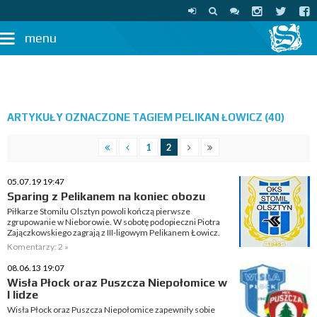
menu
ARTYKUŁY OZNACZONE TAGIEM PELIKAN ŁOWICZ (40)
1
2
05.07.19 19:47
Sparing z Pelikanem na koniec obozu
Piłkarze Stomilu Olsztyn powoli kończą pierwsze
zgrupowanie w Nieborowie. W sobotę podopieczni Piotra
Zajączkowskiego zagrają z III-ligowym Pelikanem Łowicz.
Komentarzy: 2 »
08.06.13 19:07
Wisła Płock oraz Puszcza Niepołomice w
I lidze
Wisła Płock oraz Puszcza Niepołomice zapewniły sobie