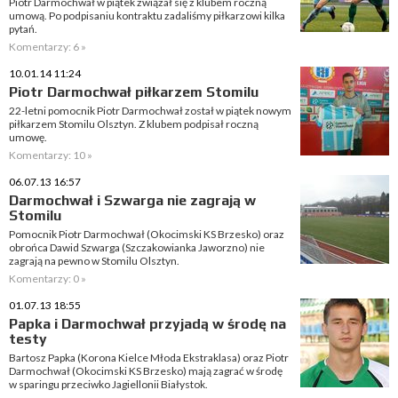
Piotr Darmochwał w piątek związał się z klubem roczną
umową. Po podpisaniu kontraktu zadaliśmy piłkarzowi kilka
pytań.
Komentarzy: 6 »
10.01.14 11:24
Piotr Darmochwał piłkarzem Stomilu
22-letni pomocnik Piotr Darmochwał został w piątek nowym
piłkarzem Stomilu Olsztyn. Z klubem podpisał roczną
umowę.
Komentarzy: 10 »
06.07.13 16:57
Darmochwał i Szwarga nie zagrają w
Stomilu
Pomocnik Piotr Darmochwał (Okocimski KS Brzesko) oraz
obrońca Dawid Szwarga (Szczakowianka Jaworzno) nie
zagrają na pewno w Stomilu Olsztyn.
Komentarzy: 0 »
01.07.13 18:55
Papka i Darmochwał przyjadą w środę na
testy
Bartosz Papka (Korona Kielce Młoda Ekstraklasa) oraz Piotr
Darmochwał (Okocimski KS Brzesko) mają zagrać w środę
w sparingu przeciwko Jagiellonii Białystok.