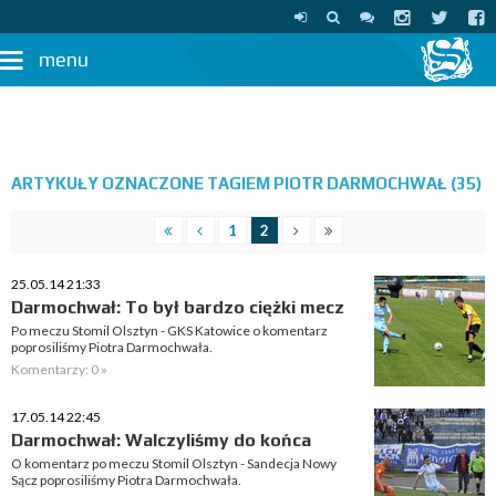
menu
ARTYKUŁY OZNACZONE TAGIEM PIOTR DARMOCHWAŁ (35)
1
2
25.05.14 21:33
Darmochwał: To był bardzo ciężki mecz
Po meczu Stomil Olsztyn - GKS Katowice o komentarz
poprosiliśmy Piotra Darmochwała.
Komentarzy: 0 »
17.05.14 22:45
Darmochwał: Walczyliśmy do końca
O komentarz po meczu Stomil Olsztyn - Sandecja Nowy
Sącz poprosiliśmy Piotra Darmochwała.