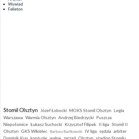
Wywiad
Felieton
Stomil Olsztyn
Józef Łobocki
MOKS Stomil Olsztyn
Legia
Warszawa
Warmia Olsztyn
Andrzej Biedrzycki
Puszcza
Niepołomice
Łukasz Suchocki
Krzysztof Filipek
II liga
Stomil II
Olsztyn
GKS Wikielec
IV liga
sędzia
arbiter
Bartosz Bartkowski
Dominik Kun
kontuzje
walne
zarząd
Olsztyn
stadion Stomilu