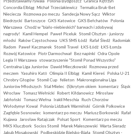
Przedstawiamy rywala
Polonia Bydgoszcz
Granica Kętrzyn
Concordia Elbląg
Michał Trzeciakiewicz
Termalica Bruk-Bet
Nieciecza
Rozmowa po meczu
Sandecja Nowy Sącz
Wiktor
Biedrzycki
Bartoszyce
GKS Katowice
GKS Bełchatów
Polonia
Warszawa
Chodź w "biało-niebieskich" barwach i zdobywaj
nagrody!
Kamil Hempel
Paweł Piceluk
Stomil Olsztyn - juniorzy
młodsi
Raków Częstochowa
UKS SMS Łódź
Rafał Śledź
Radomiak
Radom
Paweł Kaczmarek
Stomil Travel
ŁKS Łódź
ŁKS Łomża
Rozwój Katowice
Piotr Darmochwał
Bez napinki
Odra Opole
Legia II Warszawa
stowarzyszenie "Stomil Ponad Wszystko"
Centralna Liga Juniorów
Dawid Mieczkowski
Rozmowa przed
meczem
Yasuhiro Katō
Olimpia II Elbląg
Kamil Kiereś
Polska U-21
Chrobry Głogów
Stomil Cup
felieton
Makroregionalna Liga
Juniorów Młodszych
Stal Mielec
(S)krytym okiem
komentarz
Śląsk
Wrocław
Tomasz Wełnicki
Robert Kiłdanowicz
Mirosław
Jabłoński
Tomasz Wełna
Irakli Meschia
Ruch Chorzów
Wołodymyr Kowal
Polonia Lidzbark Warmiński
Górnik Polkowice
Zagłębie Sosnowiec
komentarz po meczu
Mariusz Borkowski
Rafał
Kujawa
Jarosław Ratajczak
Polsat Sport
Komentarz po meczu
MKS Kluczbork
Socios Stomil
Marek Maleszewski
Warta Sieradz
Jakub Mosakowski
Podbeskidzie Bielsko-Biała
Stomil Olsztyn -