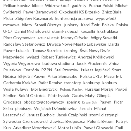
Pelikan Łowicz
kibice
Widzew Łódź
gadżety
Puchar Polski
Michał
Świderski
Paweł Baranowski
Okocimski KS Brzesko
Znicz Biała
Piska
Zbigniew Kaczmarek
konferencja prasowa
wypowiedź
rozmowa
bilety
Stomil Olsztyn - juniorzy
Karol Żwir
Polska
Polska
U-17
Daniel Michałowski
stomil-sklep.pl
koszulki
Ekstraklasa
Piotr Grzymowicz
Mamry Giżycko
Wigry Suwałki
Artur Aluszyk
Radosław Stefanowicz
Drwęca Nowe Miasto Lubawskie
Dajtki
Paweł Łukasik
Tomasz Strzelec
trening
Świt Nowy Dwór
Mazowiecki
wyjazd
Robert Tunkiewicz
Andrzej Królikowski
Vęgoria Węgorzewo
budowa stadionu
Jacek Płuciennik
Znicz
Pruszków
Ostróda
PZPN
Stal Rzeszów
Łukasz Jegliński
Start
Nidzica
Błękitni Pasym
Artur Siemaszko
Polska U-15
Mazur Ełk
Garbarnia Kraków
Rafał Remisz
transfery
konkursy
konkurs
Wisła Puławy
Igor Biedrzycki
Huragan Morąg
Pogoń
Polonia Pasłęk
Siedlce
Sokół Ostróda
Piotr Łysiak
Gutów Mały
Olimpia
Grudziądz
obóz przygotowawczy
sparing
Pasym
Piotr
Erwin Sak
Skiba
plebiscyt
Wojciech Dziemidowicz
Jarocin
Michał
Leszczyński
Janusz Bucholc
Jacek Czałpiński
stomil.olsztyn.pl
Sylwester Czereszewski
Zawisza Bydgoszcz
Polonia Bytom
Patryk
Kun
Arkadiusz Mroczkowski
Motor Lublin
Paweł Głowacki
Emil