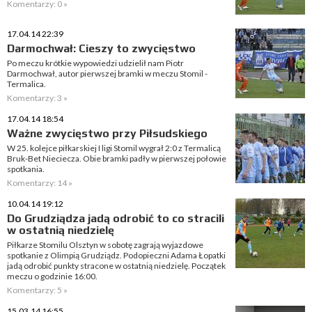
Komentarzy: 0 »
17.04.14 22:39
Darmochwał: Cieszy to zwycięstwo
Po meczu krótkie wypowiedzi udzielił nam Piotr
Darmochwał, autor pierwszej bramki w meczu Stomil -
Termalica.
Komentarzy: 3 »
17.04.14 18:54
Ważne zwycięstwo przy Piłsudskiego
W 25. kolejce piłkarskiej I ligi Stomil wygrał 2:0 z Termalicą
Bruk-Bet Nieciecza. Obie bramki padły w pierwszej połowie
spotkania.
Komentarzy: 14 »
10.04.14 19:12
Do Grudziądza jadą odrobić to co stracili
w ostatnią niedzielę
Piłkarze Stomilu Olsztyn w sobotę zagrają wyjazdowe
spotkanie z Olimpią Grudziądz. Podopieczni Adama Łopatki
jadą odrobić punkty stracone w ostatnią niedzielę. Początek
meczu o godzinie 16:00.
Komentarzy: 5 »
15.03.14 16:55