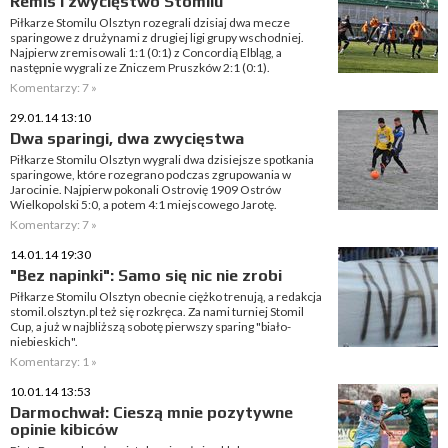
Remis i zwycięstwo Stomilu
Piłkarze Stomilu Olsztyn rozegrali dzisiaj dwa mecze
sparingowe z drużynami z drugiej ligi grupy wschodniej.
Najpierw zremisowali 1:1 (0:1) z Concordią Elbląg, a
następnie wygrali ze Zniczem Pruszków 2:1 (0:1).
Komentarzy: 7 »
29.01.14 13:10
Dwa sparingi, dwa zwycięstwa
Piłkarze Stomilu Olsztyn wygrali dwa dzisiejsze spotkania
sparingowe, które rozegrano podczas zgrupowania w
Jarocinie. Najpierw pokonali Ostrovię 1909 Ostrów
Wielkopolski 5:0, a potem 4:1 miejscowego Jarotę.
Komentarzy: 7 »
14.01.14 19:30
"Bez napinki": Samo się nic nie zrobi
Piłkarze Stomilu Olsztyn obecnie ciężko trenują, a redakcja
stomil.olsztyn.pl też się rozkręca. Za nami turniej Stomil
Cup, a już w najbliższą sobotę pierwszy sparing "biało-
niebieskich".
Komentarzy: 1 »
10.01.14 13:53
Darmochwał: Cieszą mnie pozytywne
opinie kibiców