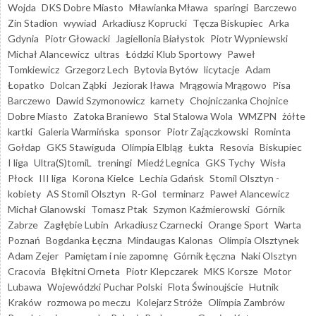
Wojda
DKS Dobre Miasto
Mławianka Mława
sparingi
Barczewo
Zin Stadion
wywiad
Arkadiusz Koprucki
Tęcza Biskupiec
Arka
Gdynia
Piotr Głowacki
Jagiellonia Białystok
Piotr Wypniewski
Michał Alancewicz
ultras
Łódzki Klub Sportowy
Paweł
Tomkiewicz
Grzegorz Lech
Bytovia Bytów
licytacje
Adam
Łopatko
Dolcan Ząbki
Jeziorak Iława
Mrągowia Mrągowo
Pisa
Barczewo
Dawid Szymonowicz
karnety
Chojniczanka Chojnice
Dobre Miasto
Zatoka Braniewo
Stal Stalowa Wola
WMZPN
żółte
kartki
Galeria Warmińska
sponsor
Piotr Zajączkowski
Rominta
Gołdap
GKS Stawiguda
Olimpia Elbląg
Łukta
Resovia
Biskupiec
I liga
Ultra(S)tomiL
treningi
Miedź Legnica
GKS Tychy
Wisła
Płock
III liga
Korona Kielce
Lechia Gdańsk
Stomil Olsztyn -
kobiety
AS Stomil Olsztyn
R-Gol
terminarz
Paweł Alancewicz
Michał Glanowski
Tomasz Ptak
Szymon Kaźmierowski
Górnik
Zabrze
Zagłębie Lubin
Arkadiusz Czarnecki
Orange Sport
Warta
Poznań
Bogdanka Łęczna
Mindaugas Kalonas
Olimpia Olsztynek
Adam Zejer
Pamiętam i nie zapomnę
Górnik Łęczna
Naki Olsztyn
Cracovia
Błękitni Orneta
Piotr Klepczarek
MKS Korsze
Motor
Lubawa
Wojewódzki Puchar Polski
Flota Świnoujście
Hutnik
Kraków
rozmowa po meczu
Kolejarz Stróże
Olimpia Zambrów