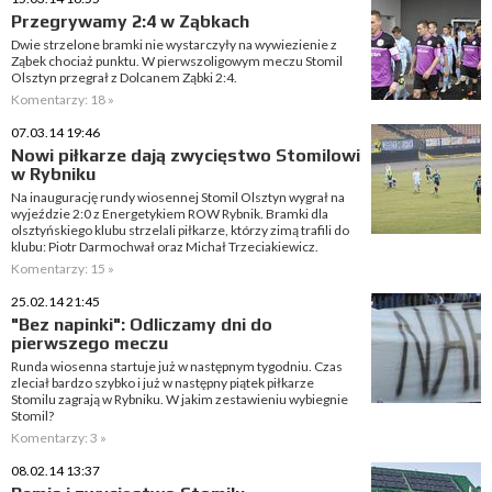
Przegrywamy 2:4 w Ząbkach
Dwie strzelone bramki nie wystarczyły na wywiezienie z
Ząbek chociaż punktu. W pierwszoligowym meczu Stomil
Olsztyn przegrał z Dolcanem Ząbki 2:4.
Komentarzy: 18 »
07.03.14 19:46
Nowi piłkarze dają zwycięstwo Stomilowi
w Rybniku
Na inaugurację rundy wiosennej Stomil Olsztyn wygrał na
wyjeździe 2:0 z Energetykiem ROW Rybnik. Bramki dla
olsztyńskiego klubu strzelali piłkarze, którzy zimą trafili do
klubu: Piotr Darmochwał oraz Michał Trzeciakiewicz.
Komentarzy: 15 »
25.02.14 21:45
"Bez napinki": Odliczamy dni do
pierwszego meczu
Runda wiosenna startuje już w następnym tygodniu. Czas
zleciał bardzo szybko i już w następny piątek piłkarze
Stomilu zagrają w Rybniku. W jakim zestawieniu wybiegnie
Stomil?
Komentarzy: 3 »
08.02.14 13:37