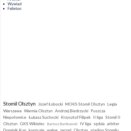
Wywiad
Felieton
Stomil Olsztyn
Józef Łobocki
MOKS Stomil Olsztyn
Legia
Warszawa
Warmia Olsztyn
Andrzej Biedrzycki
Puszcza
Niepołomice
Łukasz Suchocki
Krzysztof Filipek
II liga
Stomil II
Olsztyn
GKS Wikielec
IV liga
sędzia
arbiter
Bartosz Bartkowski
Dominik Kun
kontuzje
walne
zarząd
Olsztyn
stadion Stomilu