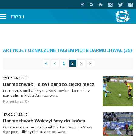
menu
ARTYKUŁY OZNACZONE TAGIEM PIOTR DARMOCHWAŁ (35)
1
2
25.05.14 21:33
Darmochwał: To był bardzo ciężki mecz
Po meczu Stomil Olsztyn - GKS Katowice o komentarz
poprosiliśmy Piotra Darmochwała.
Komentarzy: 0 »
17.05.14 22:45
Darmochwał: Walczyliśmy do końca
O komentarz po meczu Stomil Olsztyn - Sandecja Nowy
Sącz poprosiliśmy Piotra Darmochwała.