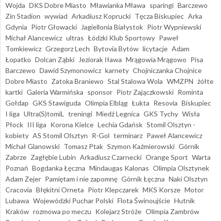
Wojda
DKS Dobre Miasto
Mławianka Mława
sparingi
Barczewo
Zin Stadion
wywiad
Arkadiusz Koprucki
Tęcza Biskupiec
Arka
Gdynia
Piotr Głowacki
Jagiellonia Białystok
Piotr Wypniewski
Michał Alancewicz
ultras
Łódzki Klub Sportowy
Paweł
Tomkiewicz
Grzegorz Lech
Bytovia Bytów
licytacje
Adam
Łopatko
Dolcan Ząbki
Jeziorak Iława
Mrągowia Mrągowo
Pisa
Barczewo
Dawid Szymonowicz
karnety
Chojniczanka Chojnice
Dobre Miasto
Zatoka Braniewo
Stal Stalowa Wola
WMZPN
żółte
kartki
Galeria Warmińska
sponsor
Piotr Zajączkowski
Rominta
Gołdap
GKS Stawiguda
Olimpia Elbląg
Łukta
Resovia
Biskupiec
I liga
Ultra(S)tomiL
treningi
Miedź Legnica
GKS Tychy
Wisła
Płock
III liga
Korona Kielce
Lechia Gdańsk
Stomil Olsztyn -
kobiety
AS Stomil Olsztyn
R-Gol
terminarz
Paweł Alancewicz
Michał Glanowski
Tomasz Ptak
Szymon Kaźmierowski
Górnik
Zabrze
Zagłębie Lubin
Arkadiusz Czarnecki
Orange Sport
Warta
Poznań
Bogdanka Łęczna
Mindaugas Kalonas
Olimpia Olsztynek
Adam Zejer
Pamiętam i nie zapomnę
Górnik Łęczna
Naki Olsztyn
Cracovia
Błękitni Orneta
Piotr Klepczarek
MKS Korsze
Motor
Lubawa
Wojewódzki Puchar Polski
Flota Świnoujście
Hutnik
Kraków
rozmowa po meczu
Kolejarz Stróże
Olimpia Zambrów