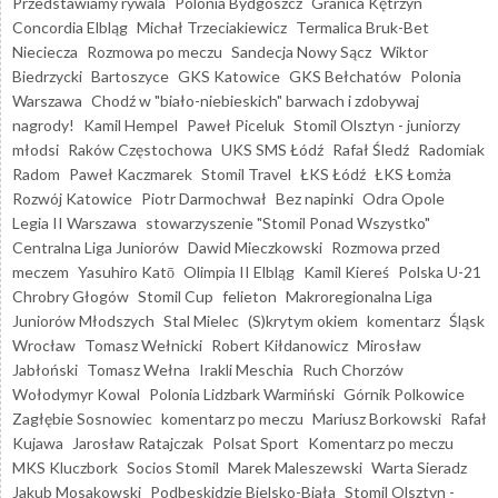
Przedstawiamy rywala
Polonia Bydgoszcz
Granica Kętrzyn
Concordia Elbląg
Michał Trzeciakiewicz
Termalica Bruk-Bet
Nieciecza
Rozmowa po meczu
Sandecja Nowy Sącz
Wiktor
Biedrzycki
Bartoszyce
GKS Katowice
GKS Bełchatów
Polonia
Warszawa
Chodź w "biało-niebieskich" barwach i zdobywaj
nagrody!
Kamil Hempel
Paweł Piceluk
Stomil Olsztyn - juniorzy
młodsi
Raków Częstochowa
UKS SMS Łódź
Rafał Śledź
Radomiak
Radom
Paweł Kaczmarek
Stomil Travel
ŁKS Łódź
ŁKS Łomża
Rozwój Katowice
Piotr Darmochwał
Bez napinki
Odra Opole
Legia II Warszawa
stowarzyszenie "Stomil Ponad Wszystko"
Centralna Liga Juniorów
Dawid Mieczkowski
Rozmowa przed
meczem
Yasuhiro Katō
Olimpia II Elbląg
Kamil Kiereś
Polska U-21
Chrobry Głogów
Stomil Cup
felieton
Makroregionalna Liga
Juniorów Młodszych
Stal Mielec
(S)krytym okiem
komentarz
Śląsk
Wrocław
Tomasz Wełnicki
Robert Kiłdanowicz
Mirosław
Jabłoński
Tomasz Wełna
Irakli Meschia
Ruch Chorzów
Wołodymyr Kowal
Polonia Lidzbark Warmiński
Górnik Polkowice
Zagłębie Sosnowiec
komentarz po meczu
Mariusz Borkowski
Rafał
Kujawa
Jarosław Ratajczak
Polsat Sport
Komentarz po meczu
MKS Kluczbork
Socios Stomil
Marek Maleszewski
Warta Sieradz
Jakub Mosakowski
Podbeskidzie Bielsko-Biała
Stomil Olsztyn -