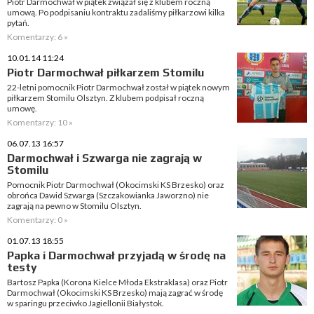
Piotr Darmochwał w piątek związał się z klubem roczną
umową. Po podpisaniu kontraktu zadaliśmy piłkarzowi kilka
pytań.
Komentarzy: 6 »
10.01.14 11:24
Piotr Darmochwał piłkarzem Stomilu
22-letni pomocnik Piotr Darmochwał został w piątek nowym
piłkarzem Stomilu Olsztyn. Z klubem podpisał roczną
umowę.
Komentarzy: 10 »
06.07.13 16:57
Darmochwał i Szwarga nie zagrają w
Stomilu
Pomocnik Piotr Darmochwał (Okocimski KS Brzesko) oraz
obrońca Dawid Szwarga (Szczakowianka Jaworzno) nie
zagrają na pewno w Stomilu Olsztyn.
Komentarzy: 0 »
01.07.13 18:55
Papka i Darmochwał przyjadą w środę na
testy
Bartosz Papka (Korona Kielce Młoda Ekstraklasa) oraz Piotr
Darmochwał (Okocimski KS Brzesko) mają zagrać w środę
w sparingu przeciwko Jagiellonii Białystok.