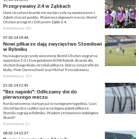
Przegrywamy 2:4 w Ząbkach
Dwie strzelone bramki nie wystarczyły na wywiezienie z
Ząbek chociaż punktu. W pierwszoligowym meczu Stomil
Olsztyn przegrał z Dolcanem Ząbki 2:4.
Komentarzy: 18 »
07.03.14 19:46
Nowi piłkarze dają zwycięstwo Stomilowi
w Rybniku
Na inaugurację rundy wiosennej Stomil Olsztyn wygrał na
wyjeździe 2:0 z Energetykiem ROW Rybnik. Bramki dla
olsztyńskiego klubu strzelali piłkarze, którzy zimą trafili do
klubu: Piotr Darmochwał oraz Michał Trzeciakiewicz.
Komentarzy: 15 »
25.02.14 21:45
"Bez napinki": Odliczamy dni do
pierwszego meczu
Runda wiosenna startuje już w następnym tygodniu. Czas
zleciał bardzo szybko i już w następny piątek piłkarze
Stomilu zagrają w Rybniku. W jakim zestawieniu wybiegnie
Stomil?
Komentarzy: 3 »
08.02.14 13:37