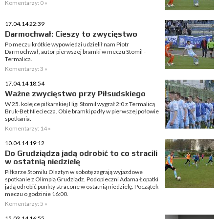
Komentarzy: 0 »
17.04.14 22:39
Darmochwał: Cieszy to zwycięstwo
Po meczu krótkie wypowiedzi udzielił nam Piotr
Darmochwał, autor pierwszej bramki w meczu Stomil -
Termalica.
Komentarzy: 3 »
17.04.14 18:54
Ważne zwycięstwo przy Piłsudskiego
W 25. kolejce piłkarskiej I ligi Stomil wygrał 2:0 z Termalicą
Bruk-Bet Nieciecza. Obie bramki padły w pierwszej połowie
spotkania.
Komentarzy: 14 »
10.04.14 19:12
Do Grudziądza jadą odrobić to co stracili
w ostatnią niedzielę
Piłkarze Stomilu Olsztyn w sobotę zagrają wyjazdowe
spotkanie z Olimpią Grudziądz. Podopieczni Adama Łopatki
jadą odrobić punkty stracone w ostatnią niedzielę. Początek
meczu o godzinie 16:00.
Komentarzy: 5 »
15.03.14 16:55