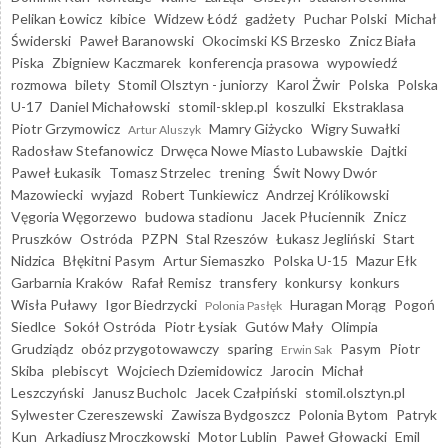
Pelikan Łowicz
kibice
Widzew Łódź
gadżety
Puchar Polski
Michał
Świderski
Paweł Baranowski
Okocimski KS Brzesko
Znicz Biała
Piska
Zbigniew Kaczmarek
konferencja prasowa
wypowiedź
rozmowa
bilety
Stomil Olsztyn - juniorzy
Karol Żwir
Polska
Polska
U-17
Daniel Michałowski
stomil-sklep.pl
koszulki
Ekstraklasa
Piotr Grzymowicz
Mamry Giżycko
Wigry Suwałki
Artur Aluszyk
Radosław Stefanowicz
Drwęca Nowe Miasto Lubawskie
Dajtki
Paweł Łukasik
Tomasz Strzelec
trening
Świt Nowy Dwór
Mazowiecki
wyjazd
Robert Tunkiewicz
Andrzej Królikowski
Vęgoria Węgorzewo
budowa stadionu
Jacek Płuciennik
Znicz
Pruszków
Ostróda
PZPN
Stal Rzeszów
Łukasz Jegliński
Start
Nidzica
Błękitni Pasym
Artur Siemaszko
Polska U-15
Mazur Ełk
Garbarnia Kraków
Rafał Remisz
transfery
konkursy
konkurs
Wisła Puławy
Igor Biedrzycki
Huragan Morąg
Pogoń
Polonia Pasłęk
Siedlce
Sokół Ostróda
Piotr Łysiak
Gutów Mały
Olimpia
Grudziądz
obóz przygotowawczy
sparing
Pasym
Piotr
Erwin Sak
Skiba
plebiscyt
Wojciech Dziemidowicz
Jarocin
Michał
Leszczyński
Janusz Bucholc
Jacek Czałpiński
stomil.olsztyn.pl
Sylwester Czereszewski
Zawisza Bydgoszcz
Polonia Bytom
Patryk
Kun
Arkadiusz Mroczkowski
Motor Lublin
Paweł Głowacki
Emil