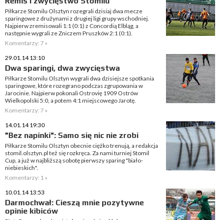
Remis i zwycięstwo Stomilu
Piłkarze Stomilu Olsztyn rozegrali dzisiaj dwa mecze
sparingowe z drużynami z drugiej ligi grupy wschodniej.
Najpierw zremisowali 1:1 (0:1) z Concordią Elbląg, a
następnie wygrali ze Zniczem Pruszków 2:1 (0:1).
Komentarzy: 7 »
29.01.14 13:10
Dwa sparingi, dwa zwycięstwa
Piłkarze Stomilu Olsztyn wygrali dwa dzisiejsze spotkania
sparingowe, które rozegrano podczas zgrupowania w
Jarocinie. Najpierw pokonali Ostrovię 1909 Ostrów
Wielkopolski 5:0, a potem 4:1 miejscowego Jarotę.
Komentarzy: 7 »
14.01.14 19:30
"Bez napinki": Samo się nic nie zrobi
Piłkarze Stomilu Olsztyn obecnie ciężko trenują, a redakcja
stomil.olsztyn.pl też się rozkręca. Za nami turniej Stomil
Cup, a już w najbliższą sobotę pierwszy sparing "biało-
niebieskich".
Komentarzy: 1 »
10.01.14 13:53
Darmochwał: Cieszą mnie pozytywne
opinie kibiców