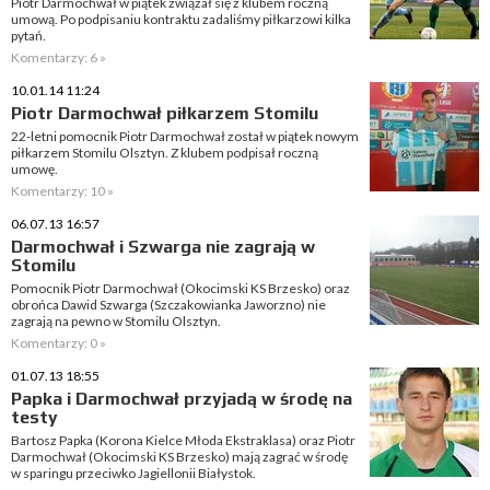
Piotr Darmochwał w piątek związał się z klubem roczną
umową. Po podpisaniu kontraktu zadaliśmy piłkarzowi kilka
pytań.
Komentarzy: 6 »
10.01.14 11:24
Piotr Darmochwał piłkarzem Stomilu
22-letni pomocnik Piotr Darmochwał został w piątek nowym
piłkarzem Stomilu Olsztyn. Z klubem podpisał roczną
umowę.
Komentarzy: 10 »
06.07.13 16:57
Darmochwał i Szwarga nie zagrają w
Stomilu
Pomocnik Piotr Darmochwał (Okocimski KS Brzesko) oraz
obrońca Dawid Szwarga (Szczakowianka Jaworzno) nie
zagrają na pewno w Stomilu Olsztyn.
Komentarzy: 0 »
01.07.13 18:55
Papka i Darmochwał przyjadą w środę na
testy
Bartosz Papka (Korona Kielce Młoda Ekstraklasa) oraz Piotr
Darmochwał (Okocimski KS Brzesko) mają zagrać w środę
w sparingu przeciwko Jagiellonii Białystok.