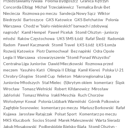
Przedstawiamy rywala
Polonia Bydgoszcz
Granica Kętrzyn
Concordia Elbląg
Michał Trzeciakiewicz
Termalica Bruk-Bet
Nieciecza
Rozmowa po meczu
Sandecja Nowy Sącz
Wiktor
Biedrzycki
Bartoszyce
GKS Katowice
GKS Bełchatów
Polonia
Warszawa
Chodź w "biało-niebieskich" barwach i zdobywaj
nagrody!
Kamil Hempel
Paweł Piceluk
Stomil Olsztyn - juniorzy
młodsi
Raków Częstochowa
UKS SMS Łódź
Rafał Śledź
Radomiak
Radom
Paweł Kaczmarek
Stomil Travel
ŁKS Łódź
ŁKS Łomża
Rozwój Katowice
Piotr Darmochwał
Bez napinki
Odra Opole
Legia II Warszawa
stowarzyszenie "Stomil Ponad Wszystko"
Centralna Liga Juniorów
Dawid Mieczkowski
Rozmowa przed
meczem
Yasuhiro Katō
Olimpia II Elbląg
Kamil Kiereś
Polska U-21
Chrobry Głogów
Stomil Cup
felieton
Makroregionalna Liga
Juniorów Młodszych
Stal Mielec
(S)krytym okiem
komentarz
Śląsk
Wrocław
Tomasz Wełnicki
Robert Kiłdanowicz
Mirosław
Jabłoński
Tomasz Wełna
Irakli Meschia
Ruch Chorzów
Wołodymyr Kowal
Polonia Lidzbark Warmiński
Górnik Polkowice
Zagłębie Sosnowiec
komentarz po meczu
Mariusz Borkowski
Rafał
Kujawa
Jarosław Ratajczak
Polsat Sport
Komentarz po meczu
MKS Kluczbork
Socios Stomil
Marek Maleszewski
Warta Sieradz
Jakub Mosakowski
Podbeskidzie Bielsko-Biała
Stomil Olsztyn -