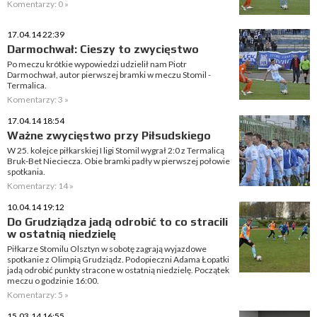
Komentarzy: 0 »
17.04.14 22:39
Darmochwał: Cieszy to zwycięstwo
Po meczu krótkie wypowiedzi udzielił nam Piotr
Darmochwał, autor pierwszej bramki w meczu Stomil -
Termalica.
Komentarzy: 3 »
17.04.14 18:54
Ważne zwycięstwo przy Piłsudskiego
W 25. kolejce piłkarskiej I ligi Stomil wygrał 2:0 z Termalicą
Bruk-Bet Nieciecza. Obie bramki padły w pierwszej połowie
spotkania.
Komentarzy: 14 »
10.04.14 19:12
Do Grudziądza jadą odrobić to co stracili
w ostatnią niedzielę
Piłkarze Stomilu Olsztyn w sobotę zagrają wyjazdowe
spotkanie z Olimpią Grudziądz. Podopieczni Adama Łopatki
jadą odrobić punkty stracone w ostatnią niedzielę. Początek
meczu o godzinie 16:00.
Komentarzy: 5 »
15.03.14 16:55