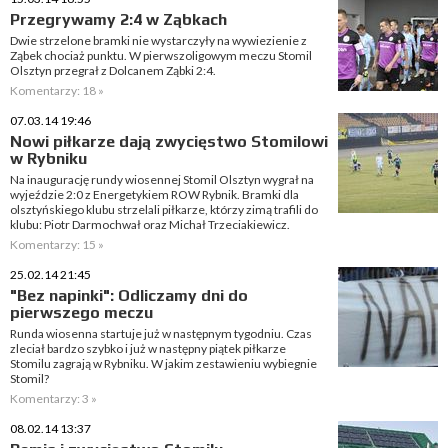
Przegrywamy 2:4 w Ząbkach
Dwie strzelone bramki nie wystarczyły na wywiezienie z
Ząbek chociaż punktu. W pierwszoligowym meczu Stomil
Olsztyn przegrał z Dolcanem Ząbki 2:4.
Komentarzy: 18 »
07.03.14 19:46
Nowi piłkarze dają zwycięstwo Stomilowi
w Rybniku
Na inaugurację rundy wiosennej Stomil Olsztyn wygrał na
wyjeździe 2:0 z Energetykiem ROW Rybnik. Bramki dla
olsztyńskiego klubu strzelali piłkarze, którzy zimą trafili do
klubu: Piotr Darmochwał oraz Michał Trzeciakiewicz.
Komentarzy: 15 »
25.02.14 21:45
"Bez napinki": Odliczamy dni do
pierwszego meczu
Runda wiosenna startuje już w następnym tygodniu. Czas
zleciał bardzo szybko i już w następny piątek piłkarze
Stomilu zagrają w Rybniku. W jakim zestawieniu wybiegnie
Stomil?
Komentarzy: 3 »
08.02.14 13:37