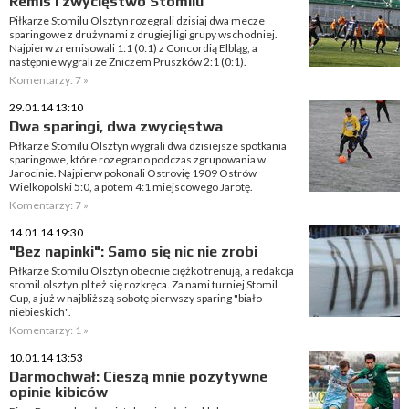
Remis i zwycięstwo Stomilu
Piłkarze Stomilu Olsztyn rozegrali dzisiaj dwa mecze
sparingowe z drużynami z drugiej ligi grupy wschodniej.
Najpierw zremisowali 1:1 (0:1) z Concordią Elbląg, a
następnie wygrali ze Zniczem Pruszków 2:1 (0:1).
Komentarzy: 7 »
29.01.14 13:10
Dwa sparingi, dwa zwycięstwa
Piłkarze Stomilu Olsztyn wygrali dwa dzisiejsze spotkania
sparingowe, które rozegrano podczas zgrupowania w
Jarocinie. Najpierw pokonali Ostrovię 1909 Ostrów
Wielkopolski 5:0, a potem 4:1 miejscowego Jarotę.
Komentarzy: 7 »
14.01.14 19:30
"Bez napinki": Samo się nic nie zrobi
Piłkarze Stomilu Olsztyn obecnie ciężko trenują, a redakcja
stomil.olsztyn.pl też się rozkręca. Za nami turniej Stomil
Cup, a już w najbliższą sobotę pierwszy sparing "biało-
niebieskich".
Komentarzy: 1 »
10.01.14 13:53
Darmochwał: Cieszą mnie pozytywne
opinie kibiców