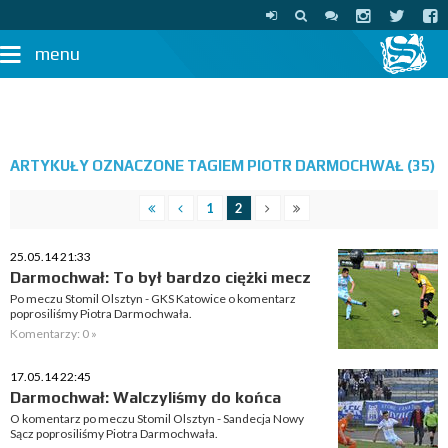
menu
ARTYKUŁY OZNACZONE TAGIEM PIOTR DARMOCHWAŁ (35)
1
2
25.05.14 21:33
Darmochwał: To był bardzo ciężki mecz
Po meczu Stomil Olsztyn - GKS Katowice o komentarz
poprosiliśmy Piotra Darmochwała.
Komentarzy: 0 »
17.05.14 22:45
Darmochwał: Walczyliśmy do końca
O komentarz po meczu Stomil Olsztyn - Sandecja Nowy
Sącz poprosiliśmy Piotra Darmochwała.