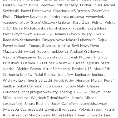
Pelikan Łowicz
kibice
Widzew Łódź
gadżety
Puchar Polski
Michał
Świderski
Paweł Baranowski
Okocimski KS Brzesko
Znicz Biała
Piska
Zbigniew Kaczmarek
konferencja prasowa
wypowiedź
rozmowa
bilety
Stomil Olsztyn - juniorzy
Karol Żwir
Polska
Polska
U-17
Daniel Michałowski
stomil-sklep.pl
koszulki
Ekstraklasa
Piotr Grzymowicz
Mamry Giżycko
Wigry Suwałki
Artur Aluszyk
Radosław Stefanowicz
Drwęca Nowe Miasto Lubawskie
Dajtki
Paweł Łukasik
Tomasz Strzelec
trening
Świt Nowy Dwór
Mazowiecki
wyjazd
Robert Tunkiewicz
Andrzej Królikowski
Vęgoria Węgorzewo
budowa stadionu
Jacek Płuciennik
Znicz
Pruszków
Ostróda
PZPN
Stal Rzeszów
Łukasz Jegliński
Start
Nidzica
Błękitni Pasym
Artur Siemaszko
Polska U-15
Mazur Ełk
Garbarnia Kraków
Rafał Remisz
transfery
konkursy
konkurs
Wisła Puławy
Igor Biedrzycki
Huragan Morąg
Pogoń
Polonia Pasłęk
Siedlce
Sokół Ostróda
Piotr Łysiak
Gutów Mały
Olimpia
Grudziądz
obóz przygotowawczy
sparing
Pasym
Piotr
Erwin Sak
Skiba
plebiscyt
Wojciech Dziemidowicz
Jarocin
Michał
Leszczyński
Janusz Bucholc
Jacek Czałpiński
stomil.olsztyn.pl
Sylwester Czereszewski
Zawisza Bydgoszcz
Polonia Bytom
Patryk
Kun
Arkadiusz Mroczkowski
Motor Lublin
Paweł Głowacki
Emil