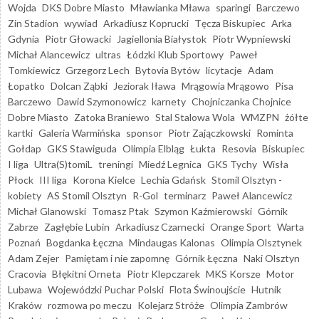
Wojda
DKS Dobre Miasto
Mławianka Mława
sparingi
Barczewo
Zin Stadion
wywiad
Arkadiusz Koprucki
Tęcza Biskupiec
Arka
Gdynia
Piotr Głowacki
Jagiellonia Białystok
Piotr Wypniewski
Michał Alancewicz
ultras
Łódzki Klub Sportowy
Paweł
Tomkiewicz
Grzegorz Lech
Bytovia Bytów
licytacje
Adam
Łopatko
Dolcan Ząbki
Jeziorak Iława
Mrągowia Mrągowo
Pisa
Barczewo
Dawid Szymonowicz
karnety
Chojniczanka Chojnice
Dobre Miasto
Zatoka Braniewo
Stal Stalowa Wola
WMZPN
żółte
kartki
Galeria Warmińska
sponsor
Piotr Zajączkowski
Rominta
Gołdap
GKS Stawiguda
Olimpia Elbląg
Łukta
Resovia
Biskupiec
I liga
Ultra(S)tomiL
treningi
Miedź Legnica
GKS Tychy
Wisła
Płock
III liga
Korona Kielce
Lechia Gdańsk
Stomil Olsztyn -
kobiety
AS Stomil Olsztyn
R-Gol
terminarz
Paweł Alancewicz
Michał Glanowski
Tomasz Ptak
Szymon Kaźmierowski
Górnik
Zabrze
Zagłębie Lubin
Arkadiusz Czarnecki
Orange Sport
Warta
Poznań
Bogdanka Łęczna
Mindaugas Kalonas
Olimpia Olsztynek
Adam Zejer
Pamiętam i nie zapomnę
Górnik Łęczna
Naki Olsztyn
Cracovia
Błękitni Orneta
Piotr Klepczarek
MKS Korsze
Motor
Lubawa
Wojewódzki Puchar Polski
Flota Świnoujście
Hutnik
Kraków
rozmowa po meczu
Kolejarz Stróże
Olimpia Zambrów