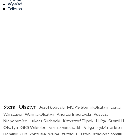
Wywiad
Felieton
Stomil Olsztyn
Józef Łobocki
MOKS Stomil Olsztyn
Legia
Warszawa
Warmia Olsztyn
Andrzej Biedrzycki
Puszcza
Niepołomice
Łukasz Suchocki
Krzysztof Filipek
II liga
Stomil II
Olsztyn
GKS Wikielec
IV liga
sędzia
arbiter
Bartosz Bartkowski
Dominik Kun
kontuzje
walne
zarząd
Olsztyn
stadion Stomilu