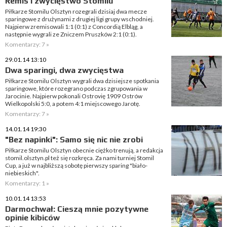
Remis i zwycięstwo Stomilu
Piłkarze Stomilu Olsztyn rozegrali dzisiaj dwa mecze
sparingowe z drużynami z drugiej ligi grupy wschodniej.
Najpierw zremisowali 1:1 (0:1) z Concordią Elbląg, a
następnie wygrali ze Zniczem Pruszków 2:1 (0:1).
Komentarzy: 7 »
29.01.14 13:10
Dwa sparingi, dwa zwycięstwa
Piłkarze Stomilu Olsztyn wygrali dwa dzisiejsze spotkania
sparingowe, które rozegrano podczas zgrupowania w
Jarocinie. Najpierw pokonali Ostrovię 1909 Ostrów
Wielkopolski 5:0, a potem 4:1 miejscowego Jarotę.
Komentarzy: 7 »
14.01.14 19:30
"Bez napinki": Samo się nic nie zrobi
Piłkarze Stomilu Olsztyn obecnie ciężko trenują, a redakcja
stomil.olsztyn.pl też się rozkręca. Za nami turniej Stomil
Cup, a już w najbliższą sobotę pierwszy sparing "biało-
niebieskich".
Komentarzy: 1 »
10.01.14 13:53
Darmochwał: Cieszą mnie pozytywne
opinie kibiców