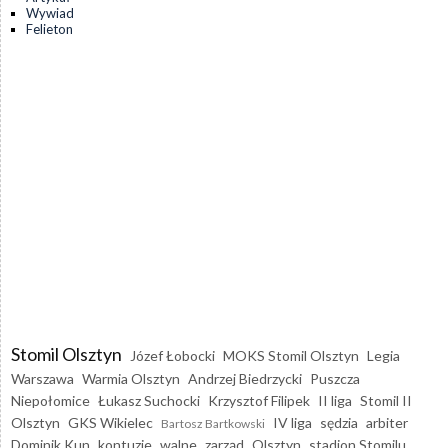
Wywiad
Felieton
Stomil Olsztyn
Józef Łobocki
MOKS Stomil Olsztyn
Legia
Warszawa
Warmia Olsztyn
Andrzej Biedrzycki
Puszcza
Niepołomice
Łukasz Suchocki
Krzysztof Filipek
II liga
Stomil II
Olsztyn
GKS Wikielec
IV liga
sędzia
arbiter
Bartosz Bartkowski
Dominik Kun
kontuzje
walne
zarząd
Olsztyn
stadion Stomilu