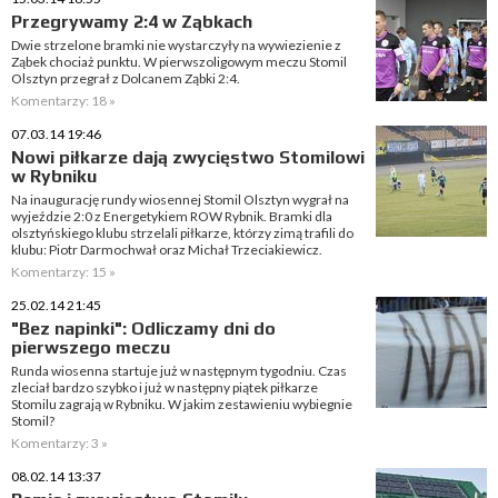
Przegrywamy 2:4 w Ząbkach
Dwie strzelone bramki nie wystarczyły na wywiezienie z
Ząbek chociaż punktu. W pierwszoligowym meczu Stomil
Olsztyn przegrał z Dolcanem Ząbki 2:4.
Komentarzy: 18 »
07.03.14 19:46
Nowi piłkarze dają zwycięstwo Stomilowi
w Rybniku
Na inaugurację rundy wiosennej Stomil Olsztyn wygrał na
wyjeździe 2:0 z Energetykiem ROW Rybnik. Bramki dla
olsztyńskiego klubu strzelali piłkarze, którzy zimą trafili do
klubu: Piotr Darmochwał oraz Michał Trzeciakiewicz.
Komentarzy: 15 »
25.02.14 21:45
"Bez napinki": Odliczamy dni do
pierwszego meczu
Runda wiosenna startuje już w następnym tygodniu. Czas
zleciał bardzo szybko i już w następny piątek piłkarze
Stomilu zagrają w Rybniku. W jakim zestawieniu wybiegnie
Stomil?
Komentarzy: 3 »
08.02.14 13:37