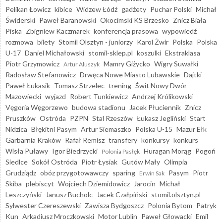
Pelikan Łowicz
kibice
Widzew Łódź
gadżety
Puchar Polski
Michał
Świderski
Paweł Baranowski
Okocimski KS Brzesko
Znicz Biała
Piska
Zbigniew Kaczmarek
konferencja prasowa
wypowiedź
rozmowa
bilety
Stomil Olsztyn - juniorzy
Karol Żwir
Polska
Polska
U-17
Daniel Michałowski
stomil-sklep.pl
koszulki
Ekstraklasa
Piotr Grzymowicz
Mamry Giżycko
Wigry Suwałki
Artur Aluszyk
Radosław Stefanowicz
Drwęca Nowe Miasto Lubawskie
Dajtki
Paweł Łukasik
Tomasz Strzelec
trening
Świt Nowy Dwór
Mazowiecki
wyjazd
Robert Tunkiewicz
Andrzej Królikowski
Vęgoria Węgorzewo
budowa stadionu
Jacek Płuciennik
Znicz
Pruszków
Ostróda
PZPN
Stal Rzeszów
Łukasz Jegliński
Start
Nidzica
Błękitni Pasym
Artur Siemaszko
Polska U-15
Mazur Ełk
Garbarnia Kraków
Rafał Remisz
transfery
konkursy
konkurs
Wisła Puławy
Igor Biedrzycki
Huragan Morąg
Pogoń
Polonia Pasłęk
Siedlce
Sokół Ostróda
Piotr Łysiak
Gutów Mały
Olimpia
Grudziądz
obóz przygotowawczy
sparing
Pasym
Piotr
Erwin Sak
Skiba
plebiscyt
Wojciech Dziemidowicz
Jarocin
Michał
Leszczyński
Janusz Bucholc
Jacek Czałpiński
stomil.olsztyn.pl
Sylwester Czereszewski
Zawisza Bydgoszcz
Polonia Bytom
Patryk
Kun
Arkadiusz Mroczkowski
Motor Lublin
Paweł Głowacki
Emil