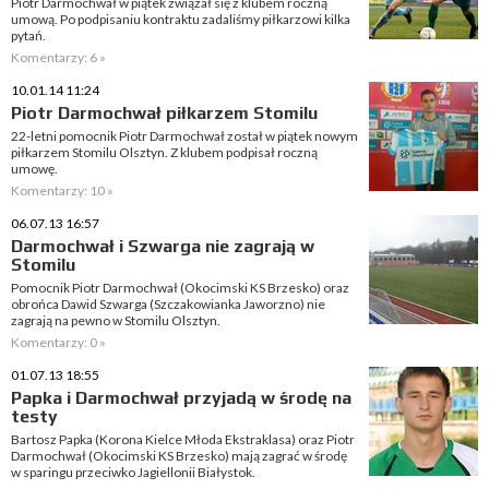
Piotr Darmochwał w piątek związał się z klubem roczną
umową. Po podpisaniu kontraktu zadaliśmy piłkarzowi kilka
pytań.
Komentarzy: 6 »
10.01.14 11:24
Piotr Darmochwał piłkarzem Stomilu
22-letni pomocnik Piotr Darmochwał został w piątek nowym
piłkarzem Stomilu Olsztyn. Z klubem podpisał roczną
umowę.
Komentarzy: 10 »
06.07.13 16:57
Darmochwał i Szwarga nie zagrają w
Stomilu
Pomocnik Piotr Darmochwał (Okocimski KS Brzesko) oraz
obrońca Dawid Szwarga (Szczakowianka Jaworzno) nie
zagrają na pewno w Stomilu Olsztyn.
Komentarzy: 0 »
01.07.13 18:55
Papka i Darmochwał przyjadą w środę na
testy
Bartosz Papka (Korona Kielce Młoda Ekstraklasa) oraz Piotr
Darmochwał (Okocimski KS Brzesko) mają zagrać w środę
w sparingu przeciwko Jagiellonii Białystok.