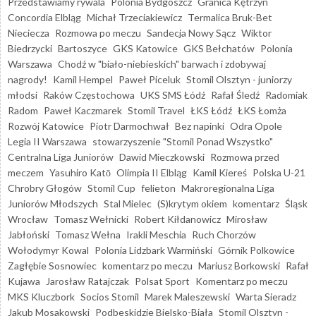
Przedstawiamy rywala
Polonia Bydgoszcz
Granica Kętrzyn
Concordia Elbląg
Michał Trzeciakiewicz
Termalica Bruk-Bet
Nieciecza
Rozmowa po meczu
Sandecja Nowy Sącz
Wiktor
Biedrzycki
Bartoszyce
GKS Katowice
GKS Bełchatów
Polonia
Warszawa
Chodź w "biało-niebieskich" barwach i zdobywaj
nagrody!
Kamil Hempel
Paweł Piceluk
Stomil Olsztyn - juniorzy
młodsi
Raków Częstochowa
UKS SMS Łódź
Rafał Śledź
Radomiak
Radom
Paweł Kaczmarek
Stomil Travel
ŁKS Łódź
ŁKS Łomża
Rozwój Katowice
Piotr Darmochwał
Bez napinki
Odra Opole
Legia II Warszawa
stowarzyszenie "Stomil Ponad Wszystko"
Centralna Liga Juniorów
Dawid Mieczkowski
Rozmowa przed
meczem
Yasuhiro Katō
Olimpia II Elbląg
Kamil Kiereś
Polska U-21
Chrobry Głogów
Stomil Cup
felieton
Makroregionalna Liga
Juniorów Młodszych
Stal Mielec
(S)krytym okiem
komentarz
Śląsk
Wrocław
Tomasz Wełnicki
Robert Kiłdanowicz
Mirosław
Jabłoński
Tomasz Wełna
Irakli Meschia
Ruch Chorzów
Wołodymyr Kowal
Polonia Lidzbark Warmiński
Górnik Polkowice
Zagłębie Sosnowiec
komentarz po meczu
Mariusz Borkowski
Rafał
Kujawa
Jarosław Ratajczak
Polsat Sport
Komentarz po meczu
MKS Kluczbork
Socios Stomil
Marek Maleszewski
Warta Sieradz
Jakub Mosakowski
Podbeskidzie Bielsko-Biała
Stomil Olsztyn -