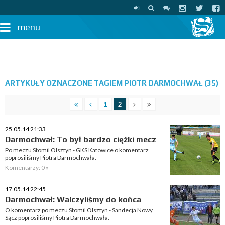
menu
ARTYKUŁY OZNACZONE TAGIEM PIOTR DARMOCHWAŁ (35)
1
2
25.05.14 21:33
Darmochwał: To był bardzo ciężki mecz
Po meczu Stomil Olsztyn - GKS Katowice o komentarz
poprosiliśmy Piotra Darmochwała.
Komentarzy: 0 »
17.05.14 22:45
Darmochwał: Walczyliśmy do końca
O komentarz po meczu Stomil Olsztyn - Sandecja Nowy
Sącz poprosiliśmy Piotra Darmochwała.