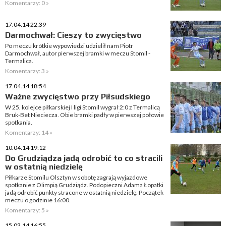
Komentarzy: 0 »
17.04.14 22:39
Darmochwał: Cieszy to zwycięstwo
Po meczu krótkie wypowiedzi udzielił nam Piotr
Darmochwał, autor pierwszej bramki w meczu Stomil -
Termalica.
Komentarzy: 3 »
17.04.14 18:54
Ważne zwycięstwo przy Piłsudskiego
W 25. kolejce piłkarskiej I ligi Stomil wygrał 2:0 z Termalicą
Bruk-Bet Nieciecza. Obie bramki padły w pierwszej połowie
spotkania.
Komentarzy: 14 »
10.04.14 19:12
Do Grudziądza jadą odrobić to co stracili
w ostatnią niedzielę
Piłkarze Stomilu Olsztyn w sobotę zagrają wyjazdowe
spotkanie z Olimpią Grudziądz. Podopieczni Adama Łopatki
jadą odrobić punkty stracone w ostatnią niedzielę. Początek
meczu o godzinie 16:00.
Komentarzy: 5 »
15.03.14 16:55