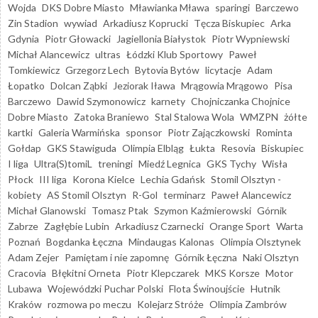
Wojda
DKS Dobre Miasto
Mławianka Mława
sparingi
Barczewo
Zin Stadion
wywiad
Arkadiusz Koprucki
Tęcza Biskupiec
Arka
Gdynia
Piotr Głowacki
Jagiellonia Białystok
Piotr Wypniewski
Michał Alancewicz
ultras
Łódzki Klub Sportowy
Paweł
Tomkiewicz
Grzegorz Lech
Bytovia Bytów
licytacje
Adam
Łopatko
Dolcan Ząbki
Jeziorak Iława
Mrągowia Mrągowo
Pisa
Barczewo
Dawid Szymonowicz
karnety
Chojniczanka Chojnice
Dobre Miasto
Zatoka Braniewo
Stal Stalowa Wola
WMZPN
żółte
kartki
Galeria Warmińska
sponsor
Piotr Zajączkowski
Rominta
Gołdap
GKS Stawiguda
Olimpia Elbląg
Łukta
Resovia
Biskupiec
I liga
Ultra(S)tomiL
treningi
Miedź Legnica
GKS Tychy
Wisła
Płock
III liga
Korona Kielce
Lechia Gdańsk
Stomil Olsztyn -
kobiety
AS Stomil Olsztyn
R-Gol
terminarz
Paweł Alancewicz
Michał Glanowski
Tomasz Ptak
Szymon Kaźmierowski
Górnik
Zabrze
Zagłębie Lubin
Arkadiusz Czarnecki
Orange Sport
Warta
Poznań
Bogdanka Łęczna
Mindaugas Kalonas
Olimpia Olsztynek
Adam Zejer
Pamiętam i nie zapomnę
Górnik Łęczna
Naki Olsztyn
Cracovia
Błękitni Orneta
Piotr Klepczarek
MKS Korsze
Motor
Lubawa
Wojewódzki Puchar Polski
Flota Świnoujście
Hutnik
Kraków
rozmowa po meczu
Kolejarz Stróże
Olimpia Zambrów