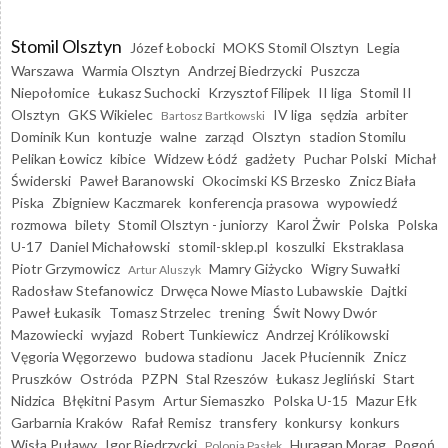
Stomil Olsztyn
Józef Łobocki
MOKS Stomil Olsztyn
Legia
Warszawa
Warmia Olsztyn
Andrzej Biedrzycki
Puszcza
Niepołomice
Łukasz Suchocki
Krzysztof Filipek
II liga
Stomil II
Olsztyn
GKS Wikielec
IV liga
sędzia
arbiter
Bartosz Bartkowski
Dominik Kun
kontuzje
walne
zarząd
Olsztyn
stadion Stomilu
Pelikan Łowicz
kibice
Widzew Łódź
gadżety
Puchar Polski
Michał
Świderski
Paweł Baranowski
Okocimski KS Brzesko
Znicz Biała
Piska
Zbigniew Kaczmarek
konferencja prasowa
wypowiedź
rozmowa
bilety
Stomil Olsztyn - juniorzy
Karol Żwir
Polska
Polska
U-17
Daniel Michałowski
stomil-sklep.pl
koszulki
Ekstraklasa
Piotr Grzymowicz
Mamry Giżycko
Wigry Suwałki
Artur Aluszyk
Radosław Stefanowicz
Drwęca Nowe Miasto Lubawskie
Dajtki
Paweł Łukasik
Tomasz Strzelec
trening
Świt Nowy Dwór
Mazowiecki
wyjazd
Robert Tunkiewicz
Andrzej Królikowski
Vęgoria Węgorzewo
budowa stadionu
Jacek Płuciennik
Znicz
Pruszków
Ostróda
PZPN
Stal Rzeszów
Łukasz Jegliński
Start
Nidzica
Błękitni Pasym
Artur Siemaszko
Polska U-15
Mazur Ełk
Garbarnia Kraków
Rafał Remisz
transfery
konkursy
konkurs
Wisła Puławy
Igor Biedrzycki
Huragan Morąg
Pogoń
Polonia Pasłęk