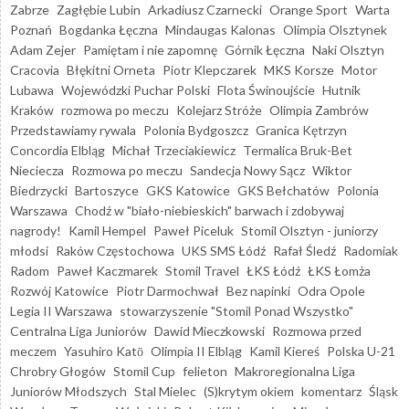
Zabrze
Zagłębie Lubin
Arkadiusz Czarnecki
Orange Sport
Warta
Poznań
Bogdanka Łęczna
Mindaugas Kalonas
Olimpia Olsztynek
Adam Zejer
Pamiętam i nie zapomnę
Górnik Łęczna
Naki Olsztyn
Cracovia
Błękitni Orneta
Piotr Klepczarek
MKS Korsze
Motor
Lubawa
Wojewódzki Puchar Polski
Flota Świnoujście
Hutnik
Kraków
rozmowa po meczu
Kolejarz Stróże
Olimpia Zambrów
Przedstawiamy rywala
Polonia Bydgoszcz
Granica Kętrzyn
Concordia Elbląg
Michał Trzeciakiewicz
Termalica Bruk-Bet
Nieciecza
Rozmowa po meczu
Sandecja Nowy Sącz
Wiktor
Biedrzycki
Bartoszyce
GKS Katowice
GKS Bełchatów
Polonia
Warszawa
Chodź w "biało-niebieskich" barwach i zdobywaj
nagrody!
Kamil Hempel
Paweł Piceluk
Stomil Olsztyn - juniorzy
młodsi
Raków Częstochowa
UKS SMS Łódź
Rafał Śledź
Radomiak
Radom
Paweł Kaczmarek
Stomil Travel
ŁKS Łódź
ŁKS Łomża
Rozwój Katowice
Piotr Darmochwał
Bez napinki
Odra Opole
Legia II Warszawa
stowarzyszenie "Stomil Ponad Wszystko"
Centralna Liga Juniorów
Dawid Mieczkowski
Rozmowa przed
meczem
Yasuhiro Katō
Olimpia II Elbląg
Kamil Kiereś
Polska U-21
Chrobry Głogów
Stomil Cup
felieton
Makroregionalna Liga
Juniorów Młodszych
Stal Mielec
(S)krytym okiem
komentarz
Śląsk