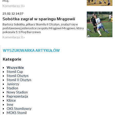
Pisą.
Komentarzy: 0 »
25.02.12 14:37
Sobótka zagrał w sparingu Mrągowii
Bartosz Sobótka, piłkarz Stomilu II Olsztyn, znalazł się w
podstawowej jedenastce zespołu Mrągowii Mrągowo, która
pokonała 5:1 Pisę Barczewo.
Komentarzy: 0 »
WYSZUKIWARKA ARTYKUŁÓW
Kategorie
Wszystkie
Stomil Cup
Stomil Olsztyn
Stomil II Olsztyn
Juniorzy
Stadion
Nowy Stadion
Reprezentacja
Kibice
Inne
OKS Stomilowcy
MOKS Stomil