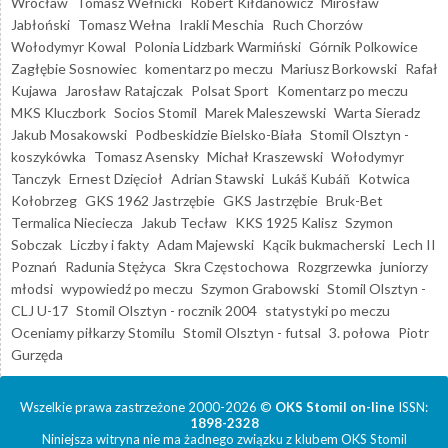
Wrocław
Tomasz Wełnicki
Robert Kiłdanowicz
Mirosław
Jabłoński
Tomasz Wełna
Irakli Meschia
Ruch Chorzów
Wołodymyr Kowal
Polonia Lidzbark Warmiński
Górnik Polkowice
Zagłębie Sosnowiec
komentarz po meczu
Mariusz Borkowski
Rafał
Kujawa
Jarosław Ratajczak
Polsat Sport
Komentarz po meczu
MKS Kluczbork
Socios Stomil
Marek Maleszewski
Warta Sieradz
Jakub Mosakowski
Podbeskidzie Bielsko-Biała
Stomil Olsztyn -
koszykówka
Tomasz Asensky
Michał Kraszewski
Wołodymyr
Tanczyk
Ernest Dzięcioł
Adrian Stawski
Lukáš Kubáň
Kotwica
Kołobrzeg
GKS 1962 Jastrzębie
GKS Jastrzębie
Bruk-Bet
Termalica Nieciecza
Jakub Tecław
KKS 1925 Kalisz
Szymon
Sobczak
Liczby i fakty
Adam Majewski
Kącik bukmacherski
Lech II
Poznań
Radunia Stężyca
Skra Częstochowa
Rozgrzewka
juniorzy
młodsi
wypowiedź po meczu
Szymon Grabowski
Stomil Olsztyn -
CLJ U-17
Stomil Olsztyn - rocznik 2004
statystyki po meczu
Oceniamy piłkarzy Stomilu
Stomil Olsztyn - futsal
3. połowa
Piotr
Gurzęda
Wszelkie prawa zastrzeżone 2000-2026 ©
OKS Stomil on-line
ISSN:
1898-2328
Niniejsza witryna nie ma żadnego związku z klubem OKS Stomil