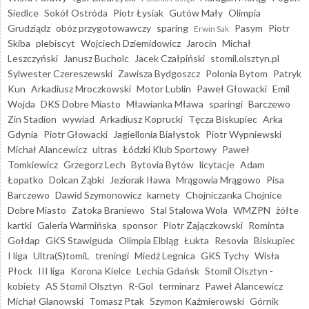
Siedlce
Sokół Ostróda
Piotr Łysiak
Gutów Mały
Olimpia
Grudziądz
obóz przygotowawczy
sparing
Pasym
Piotr
Erwin Sak
Skiba
plebiscyt
Wojciech Dziemidowicz
Jarocin
Michał
Leszczyński
Janusz Bucholc
Jacek Czałpiński
stomil.olsztyn.pl
Sylwester Czereszewski
Zawisza Bydgoszcz
Polonia Bytom
Patryk
Kun
Arkadiusz Mroczkowski
Motor Lublin
Paweł Głowacki
Emil
Wojda
DKS Dobre Miasto
Mławianka Mława
sparingi
Barczewo
Zin Stadion
wywiad
Arkadiusz Koprucki
Tęcza Biskupiec
Arka
Gdynia
Piotr Głowacki
Jagiellonia Białystok
Piotr Wypniewski
Michał Alancewicz
ultras
Łódzki Klub Sportowy
Paweł
Tomkiewicz
Grzegorz Lech
Bytovia Bytów
licytacje
Adam
Łopatko
Dolcan Ząbki
Jeziorak Iława
Mrągowia Mrągowo
Pisa
Barczewo
Dawid Szymonowicz
karnety
Chojniczanka Chojnice
Dobre Miasto
Zatoka Braniewo
Stal Stalowa Wola
WMZPN
żółte
kartki
Galeria Warmińska
sponsor
Piotr Zajączkowski
Rominta
Gołdap
GKS Stawiguda
Olimpia Elbląg
Łukta
Resovia
Biskupiec
I liga
Ultra(S)tomiL
treningi
Miedź Legnica
GKS Tychy
Wisła
Płock
III liga
Korona Kielce
Lechia Gdańsk
Stomil Olsztyn -
kobiety
AS Stomil Olsztyn
R-Gol
terminarz
Paweł Alancewicz
Michał Glanowski
Tomasz Ptak
Szymon Kaźmierowski
Górnik