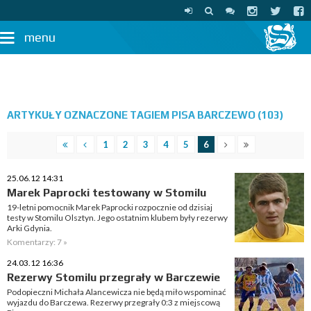
menu
ARTYKUŁY OZNACZONE TAGIEM PISA BARCZEWO (103)
1
2
3
4
5
6
25.06.12 14:31
Marek Paprocki testowany w Stomilu
19-letni pomocnik Marek Paprocki rozpocznie od dzisiaj
testy w Stomilu Olsztyn. Jego ostatnim klubem były rezerwy
Arki Gdynia.
Komentarzy: 7 »
24.03.12 16:36
Rezerwy Stomilu przegrały w Barczewie
Podopieczni Michała Alancewicza nie będą miło wspominać
wyjazdu do Barczewa. Rezerwy przegrały 0:3 z miejscową