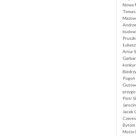
Nowe M
Tomasz
Mazowi
Andrze
budowa
Prusz
Łukasz 
Artur 
Garbar
konkur
Biedrz
Pogoń 
Gutów
przyg
Piotr S
Jarocin
Jacek 
Czeres
Bytom
Motor 