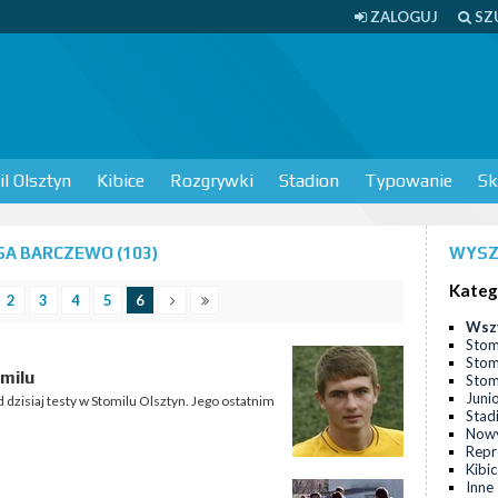
ZALOGUJ
SZ
l Olsztyn
Kibice
Rozgrywki
Stadion
Typowanie
Sk
SA BARCZEWO (103)
WYSZ
Kateg
2
3
4
5
6
Wsz
Stom
Stom
milu
Stomi
Juni
dzisiaj testy w Stomilu Olsztyn. Jego ostatnim
Stad
Nowy
Repr
Kibi
Inne