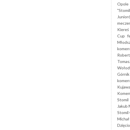
Opole
"Stomi
Junior
mecze
Kiereś
Cup
f
Młods
koment
Robert
Tomas
Wołod
Górnik
koment
Kujaw
Koment
Stomil
Jakub 
Stomil
Michał
Dzięcio