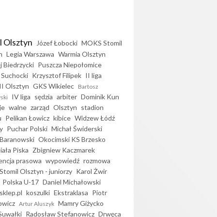
l Olsztyn
Józef Łobocki
MOKS Stomil
n
Legia Warszawa
Warmia Olsztyn
j Biedrzycki
Puszcza Niepołomice
 Suchocki
Krzysztof Filipek
II liga
II Olsztyn
GKS Wikielec
Bartosz
IV liga
sędzia
arbiter
Dominik Kun
ski
je
walne
zarząd
Olsztyn
stadion
u
Pelikan Łowicz
kibice
Widzew Łódź
y
Puchar Polski
Michał Świderski
Baranowski
Okocimski KS Brzesko
iała Piska
Zbigniew Kaczmarek
encja prasowa
wypowiedź
rozmowa
Stomil Olsztyn - juniorzy
Karol Żwir
Polska U-17
Daniel Michałowski
sklep.pl
koszulki
Ekstraklasa
Piotr
owicz
Mamry Giżycko
Artur Aluszyk
Suwałki
Radosław Stefanowicz
Drwęca