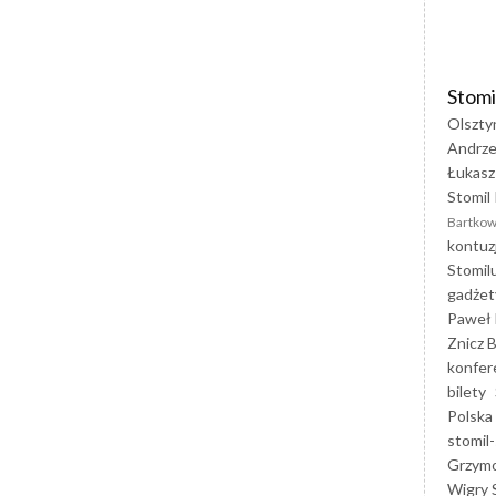
Stomi
Olszty
Andrze
Łukasz
Stomil 
Bartkow
kontuz
Stomil
gadżet
Paweł 
Znicz B
konfer
bilety
Polska
stomil-
Grzym
Wigry 