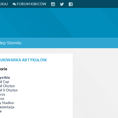
UKAJ
FORUM KIBICÓW
lep Stomilu
UKIWARKA ARTYKUŁÓW
orie
ystkie
il Cup
il Olsztyn
l II Olsztyn
orzy
ion
 Stadion
ezentacja
ce