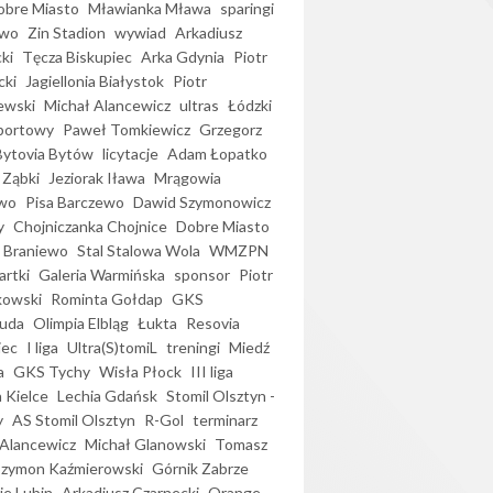
bre Miasto
Mławianka Mława
sparingi
ewo
Zin Stadion
wywiad
Arkadiusz
ki
Tęcza Biskupiec
Arka Gdynia
Piotr
cki
Jagiellonia Białystok
Piotr
ewski
Michał Alancewicz
ultras
Łódzki
portowy
Paweł Tomkiewicz
Grzegorz
Bytovia Bytów
licytacje
Adam Łopatko
 Ząbki
Jeziorak Iława
Mrągowia
wo
Pisa Barczewo
Dawid Szymonowicz
y
Chojniczanka Chojnice
Dobre Miasto
 Braniewo
Stal Stalowa Wola
WMZPN
artki
Galeria Warmińska
sponsor
Piotr
kowski
Rominta Gołdap
GKS
uda
Olimpia Elbląg
Łukta
Resovia
iec
I liga
Ultra(S)tomiL
treningi
Miedź
a
GKS Tychy
Wisła Płock
III liga
 Kielce
Lechia Gdańsk
Stomil Olsztyn -
y
AS Stomil Olsztyn
R-Gol
terminarz
Alancewicz
Michał Glanowski
Tomasz
Szymon Kaźmierowski
Górnik Zabrze
ie Lubin
Arkadiusz Czarnecki
Orange