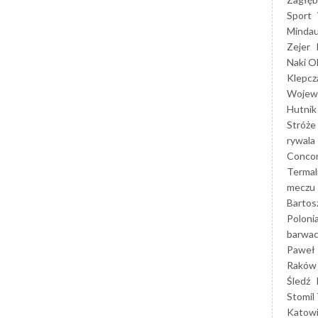
Sport
Mindau
Zejer
Naki O
Klepcz
Wojewó
Hutnik
Stróże
rywala
Concor
Termal
meczu
Bartos
Poloni
barwac
Paweł 
Raków
Śledź
Stomil 
Katow