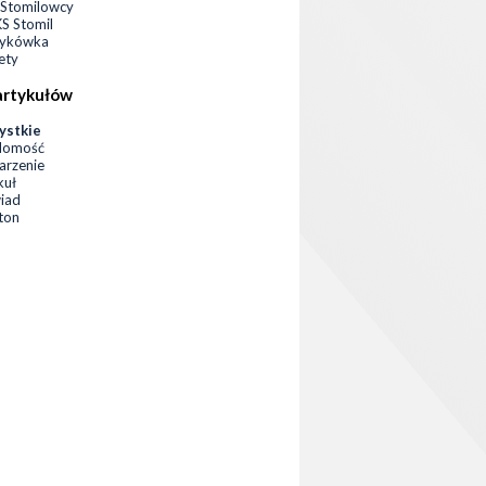
Stomilowcy
 Stomil
zykówka
ety
artykułów
ystkie
domość
rzenie
kuł
iad
eton