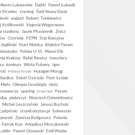
iasto Lubawskie
Dajtki
Paweł Łukasik
 Strzelec
trening
Świt Nowy Dwór
ecki
wyjazd
Robert Tunkiewicz
j Królikowski
Vęgoria Węgorzewo
 stadionu
Jacek Płuciennik
Znicz
ków
Ostróda
PZPN
Stal Rzeszów
Jegliński
Start Nidzica
Błękitni Pasym
Siemaszko
Polska U-15
Mazur Ełk
nia Kraków
Rafał Remisz
transfery
sy
konkurs
Wisła Puławy
Igor
ycki
Huragan Morąg
Polonia Pasłęk
Siedlce
Sokół Ostróda
Piotr Łysiak
 Mały
Olimpia Grudziądz
obóz
otowawczy
sparing
Pasym
Erwin Sak
kiba
plebiscyt
Wojciech Dziemidowicz
Michał Leszczyński
Janusz Bucholc
Czałpiński
stomil.olsztyn.pl
Sylwester
zewski
Zawisza Bydgoszcz
Polonia
Patryk Kun
Arkadiusz Mroczkowski
Lublin
Paweł Głowacki
Emil Wojda