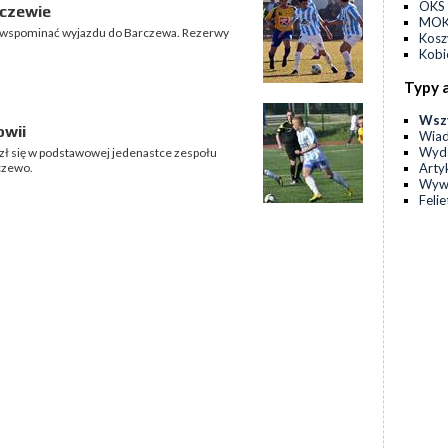
OKS 
rczewie
MOKS
o wspominać wyjazdu do Barczewa. Rezerwy
Kos
Kobi
Typy 
Wsz
owii
Wia
Wyda
lazł się w podstawowej jedenastce zespołu
Arty
czewo.
Wyw
Feli