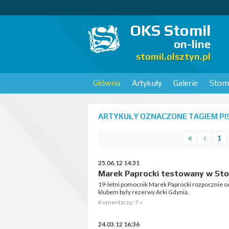
OKS Stomil
on-line
stomil.olsztyn.pl
Główna
Artykuły
Galerie
Stomi
ARTYKUŁY OZNACZONE TAGIEM PI
1
25.06.12 14:31
Marek Paprocki testowany w Sto
19-letni pomocnik Marek Paprocki rozpocznie od 
klubem były rezerwy Arki Gdynia.
Komentarzy: 7 »
24.03.12 16:36