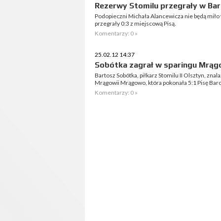
Rezerwy Stomilu przegrały w Ba
Podopieczni Michała Alancewicza nie będą mił
przegrały 0:3 z miejscową Pisą.
Komentarzy: 0 »
25.02.12 14:37
Sobótka zagrał w sparingu Mrąg
Bartosz Sobótka, piłkarz Stomilu II Olsztyn, zna
Mrągowii Mrągowo, która pokonała 5:1 Pisę Bar
Komentarzy: 0 »