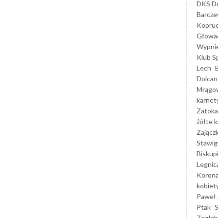
DKS Do
Barcz
Kopruc
Głowa
Wypni
Klub S
Lech
Dolcan
Mrągo
karnet
Zatoka
żółte k
Zającz
Stawig
Biskup
Legnic
Korona
kobiet
Paweł 
Ptak
Zagłęb