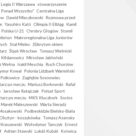
Legia II Warszawa
stowarzyszenie
l Ponad Wszystko"
Centralna Liga
ów
Dawid Mieczkowski
Rozmowa przed
m
Yasuhiro Katō
Olimpia II Elbląg
Kamil
Polska U-21
Chrobry Głogów
Stomil
elieton
Makroregionalna Liga Juniorów
zych
Stal Mielec
(S)krytym okiem
arz
Śląsk Wrocław
Tomasz Wełnicki
 Kiłdanowicz
Mirosław Jabłoński
z Wełna
Irakli Meschia
Ruch Chorzów
ymyr Kowal
Polonia Lidzbark Warmiński
 Polkowice
Zagłębie Sosnowiec
arz po meczu
Mariusz Borkowski
Rafał
a
Jarosław Ratajczak
Polsat Sport
arz po meczu
MKS Kluczbork
Socios
Marek Maleszewski
Warta Sieradz
Mosakowski
Podbeskidzie Bielsko-Biała
 Olsztyn - koszykówka
Tomasz Asensky
 Kraszewski
Wołodymyr Tanczyk
Ernest
ł
Adrian Stawski
Lukáš Kubáň
Kotwica