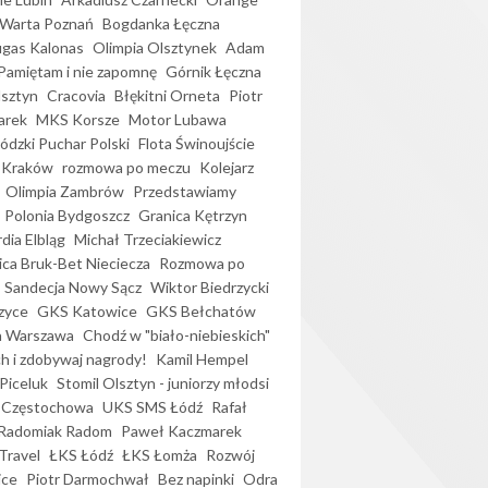
Warta Poznań
Bogdanka Łęczna
gas Kalonas
Olimpia Olsztynek
Adam
Pamiętam i nie zapomnę
Górnik Łęczna
lsztyn
Cracovia
Błękitni Orneta
Piotr
arek
MKS Korsze
Motor Lubawa
dzki Puchar Polski
Flota Świnoujście
 Kraków
rozmowa po meczu
Kolejarz
Olimpia Zambrów
Przedstawiamy
Polonia Bydgoszcz
Granica Kętrzyn
dia Elbląg
Michał Trzeciakiewicz
ica Bruk-Bet Nieciecza
Rozmowa po
Sandecja Nowy Sącz
Wiktor Biedrzycki
zyce
GKS Katowice
GKS Bełchatów
a Warszawa
Chodź w "biało-niebieskich"
h i zdobywaj nagrody!
Kamil Hempel
Piceluk
Stomil Olsztyn - juniorzy młodsi
 Częstochowa
UKS SMS Łódź
Rafał
Radomiak Radom
Paweł Kaczmarek
Travel
ŁKS Łódź
ŁKS Łomża
Rozwój
ice
Piotr Darmochwał
Bez napinki
Odra