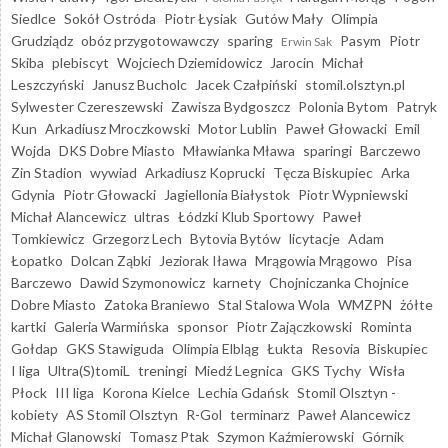
Siedlce
Sokół Ostróda
Piotr Łysiak
Gutów Mały
Olimpia
Grudziądz
obóz przygotowawczy
sparing
Pasym
Piotr
Erwin Sak
Skiba
plebiscyt
Wojciech Dziemidowicz
Jarocin
Michał
Leszczyński
Janusz Bucholc
Jacek Czałpiński
stomil.olsztyn.pl
Sylwester Czereszewski
Zawisza Bydgoszcz
Polonia Bytom
Patryk
Kun
Arkadiusz Mroczkowski
Motor Lublin
Paweł Głowacki
Emil
Wojda
DKS Dobre Miasto
Mławianka Mława
sparingi
Barczewo
Zin Stadion
wywiad
Arkadiusz Koprucki
Tęcza Biskupiec
Arka
Gdynia
Piotr Głowacki
Jagiellonia Białystok
Piotr Wypniewski
Michał Alancewicz
ultras
Łódzki Klub Sportowy
Paweł
Tomkiewicz
Grzegorz Lech
Bytovia Bytów
licytacje
Adam
Łopatko
Dolcan Ząbki
Jeziorak Iława
Mrągowia Mrągowo
Pisa
Barczewo
Dawid Szymonowicz
karnety
Chojniczanka Chojnice
Dobre Miasto
Zatoka Braniewo
Stal Stalowa Wola
WMZPN
żółte
kartki
Galeria Warmińska
sponsor
Piotr Zajączkowski
Rominta
Gołdap
GKS Stawiguda
Olimpia Elbląg
Łukta
Resovia
Biskupiec
I liga
Ultra(S)tomiL
treningi
Miedź Legnica
GKS Tychy
Wisła
Płock
III liga
Korona Kielce
Lechia Gdańsk
Stomil Olsztyn -
kobiety
AS Stomil Olsztyn
R-Gol
terminarz
Paweł Alancewicz
Michał Glanowski
Tomasz Ptak
Szymon Kaźmierowski
Górnik