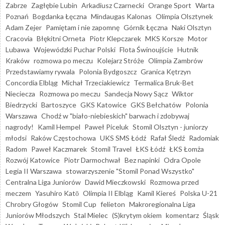
Zabrze
Zagłębie Lubin
Arkadiusz Czarnecki
Orange Sport
Warta
Poznań
Bogdanka Łęczna
Mindaugas Kalonas
Olimpia Olsztynek
Adam Zejer
Pamiętam i nie zapomnę
Górnik Łęczna
Naki Olsztyn
Cracovia
Błękitni Orneta
Piotr Klepczarek
MKS Korsze
Motor
Lubawa
Wojewódzki Puchar Polski
Flota Świnoujście
Hutnik
Kraków
rozmowa po meczu
Kolejarz Stróże
Olimpia Zambrów
Przedstawiamy rywala
Polonia Bydgoszcz
Granica Kętrzyn
Concordia Elbląg
Michał Trzeciakiewicz
Termalica Bruk-Bet
Nieciecza
Rozmowa po meczu
Sandecja Nowy Sącz
Wiktor
Biedrzycki
Bartoszyce
GKS Katowice
GKS Bełchatów
Polonia
Warszawa
Chodź w "biało-niebieskich" barwach i zdobywaj
nagrody!
Kamil Hempel
Paweł Piceluk
Stomil Olsztyn - juniorzy
młodsi
Raków Częstochowa
UKS SMS Łódź
Rafał Śledź
Radomiak
Radom
Paweł Kaczmarek
Stomil Travel
ŁKS Łódź
ŁKS Łomża
Rozwój Katowice
Piotr Darmochwał
Bez napinki
Odra Opole
Legia II Warszawa
stowarzyszenie "Stomil Ponad Wszystko"
Centralna Liga Juniorów
Dawid Mieczkowski
Rozmowa przed
meczem
Yasuhiro Katō
Olimpia II Elbląg
Kamil Kiereś
Polska U-21
Chrobry Głogów
Stomil Cup
felieton
Makroregionalna Liga
Juniorów Młodszych
Stal Mielec
(S)krytym okiem
komentarz
Śląsk