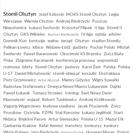
Stomil Olsztyn
Józef Łobocki
MOKS Stomil Olsztyn
Legia
Warszawa
Warmia Olsztyn
Andrzej Biedrzycki
Puszcza
Niepołomice
Łukasz Suchocki
Krzysztof Filipek
II liga
Stomil II
Olsztyn
GKS Wikielec
IV liga
sędzia
arbiter
Bartosz Bartkowski
Dominik Kun
kontuzje
walne
zarząd
Olsztyn
stadion Stomilu
Pelikan Łowicz
kibice
Widzew Łódź
gadżety
Puchar Polski
Michał
Świderski
Paweł Baranowski
Okocimski KS Brzesko
Znicz Biała
Piska
Zbigniew Kaczmarek
konferencja prasowa
wypowiedź
rozmowa
bilety
Stomil Olsztyn - juniorzy
Karol Żwir
Polska
Polska
U-17
Daniel Michałowski
stomil-sklep.pl
koszulki
Ekstraklasa
Piotr Grzymowicz
Mamry Giżycko
Wigry Suwałki
Artur Aluszyk
Radosław Stefanowicz
Drwęca Nowe Miasto Lubawskie
Dajtki
Paweł Łukasik
Tomasz Strzelec
trening
Świt Nowy Dwór
Mazowiecki
wyjazd
Robert Tunkiewicz
Andrzej Królikowski
Vęgoria Węgorzewo
budowa stadionu
Jacek Płuciennik
Znicz
Pruszków
Ostróda
PZPN
Stal Rzeszów
Łukasz Jegliński
Start
Nidzica
Błękitni Pasym
Artur Siemaszko
Polska U-15
Mazur Ełk
Garbarnia Kraków
Rafał Remisz
transfery
konkursy
konkurs
Wisła Puławy
Igor Biedrzycki
Huragan Morąg
Pogoń
Polonia Pasłęk