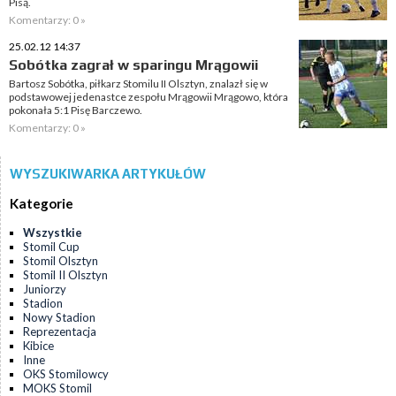
Pisą.
Komentarzy: 0 »
25.02.12 14:37
Sobótka zagrał w sparingu Mrągowii
Bartosz Sobótka, piłkarz Stomilu II Olsztyn, znalazł się w
podstawowej jedenastce zespołu Mrągowii Mrągowo, która
pokonała 5:1 Pisę Barczewo.
Komentarzy: 0 »
WYSZUKIWARKA ARTYKUŁÓW
Kategorie
Wszystkie
Stomil Cup
Stomil Olsztyn
Stomil II Olsztyn
Juniorzy
Stadion
Nowy Stadion
Reprezentacja
Kibice
Inne
OKS Stomilowcy
MOKS Stomil