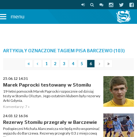
menu
ARTYKUŁY OZNACZONE TAGIEM PISA BARCZEWO (103)
1
2
3
4
5
6
25.06.12 14:31
Marek Paprocki testowany w Stomilu
19-letni pomocnik Marek Paprocki rozpocznie od dzisiaj
testy w Stomilu Olsztyn. Jego ostatnim klubem były rezerwy
Arki Gdynia.
Komentarzy: 7 »
24.03.12 16:36
Rezerwy Stomilu przegrały w Barczewie
Podopieczni Michała Alancewicza nie będą miło wspominać
wyjazdu do Barczewa. Rezerwy przegrały 0:3 z miejscową