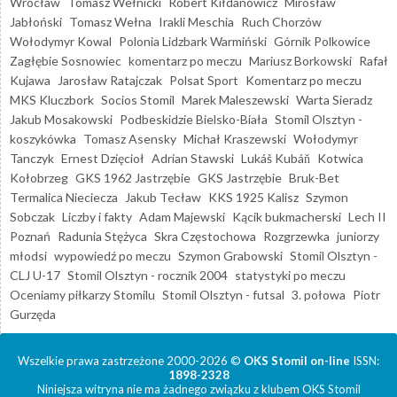
Wrocław
Tomasz Wełnicki
Robert Kiłdanowicz
Mirosław
Jabłoński
Tomasz Wełna
Irakli Meschia
Ruch Chorzów
Wołodymyr Kowal
Polonia Lidzbark Warmiński
Górnik Polkowice
Zagłębie Sosnowiec
komentarz po meczu
Mariusz Borkowski
Rafał
Kujawa
Jarosław Ratajczak
Polsat Sport
Komentarz po meczu
MKS Kluczbork
Socios Stomil
Marek Maleszewski
Warta Sieradz
Jakub Mosakowski
Podbeskidzie Bielsko-Biała
Stomil Olsztyn -
koszykówka
Tomasz Asensky
Michał Kraszewski
Wołodymyr
Tanczyk
Ernest Dzięcioł
Adrian Stawski
Lukáš Kubáň
Kotwica
Kołobrzeg
GKS 1962 Jastrzębie
GKS Jastrzębie
Bruk-Bet
Termalica Nieciecza
Jakub Tecław
KKS 1925 Kalisz
Szymon
Sobczak
Liczby i fakty
Adam Majewski
Kącik bukmacherski
Lech II
Poznań
Radunia Stężyca
Skra Częstochowa
Rozgrzewka
juniorzy
młodsi
wypowiedź po meczu
Szymon Grabowski
Stomil Olsztyn -
CLJ U-17
Stomil Olsztyn - rocznik 2004
statystyki po meczu
Oceniamy piłkarzy Stomilu
Stomil Olsztyn - futsal
3. połowa
Piotr
Gurzęda
Wszelkie prawa zastrzeżone 2000-2026 ©
OKS Stomil on-line
ISSN:
1898-2328
Niniejsza witryna nie ma żadnego związku z klubem OKS Stomil