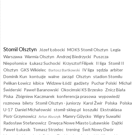
Stomil Olsztyn
Józef Łobocki
MOKS Stomil Olsztyn
Legia
Warszawa
Warmia Olsztyn
Andrzej Biedrzycki
Puszcza
Niepołomice
Łukasz Suchocki
Krzysztof Filipek
II liga
Stomil II
Olsztyn
GKS Wikielec
IV liga
sędzia
arbiter
Bartosz Bartkowski
Dominik Kun
kontuzje
walne
zarząd
Olsztyn
stadion Stomilu
Pelikan Łowicz
kibice
Widzew Łódź
gadżety
Puchar Polski
Michał
Świderski
Paweł Baranowski
Okocimski KS Brzesko
Znicz Biała
Piska
Zbigniew Kaczmarek
konferencja prasowa
wypowiedź
rozmowa
bilety
Stomil Olsztyn - juniorzy
Karol Żwir
Polska
Polska
U-17
Daniel Michałowski
stomil-sklep.pl
koszulki
Ekstraklasa
Piotr Grzymowicz
Mamry Giżycko
Wigry Suwałki
Artur Aluszyk
Radosław Stefanowicz
Drwęca Nowe Miasto Lubawskie
Dajtki
Paweł Łukasik
Tomasz Strzelec
trening
Świt Nowy Dwór