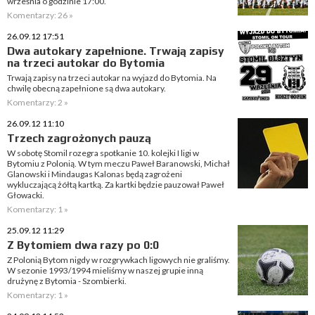
września o godzinie 17:00.
Komentarzy: 26 »
26.09.12 17:51
Dwa autokary zapełnione. Trwają zapisy
na trzeci autokar do Bytomia
Trwają zapisy na trzeci autokar na wyjazd do Bytomia. Na
chwilę obecną zapełnione są dwa autokary.
Komentarzy: 2 »
26.09.12 11:10
Trzech zagrożonych pauzą
W sobotę Stomil rozegra spotkanie 10. kolejki I ligi w
Bytomiu z Polonią. W tym meczu Paweł Baranowski, Michał
Glanowski i Mindaugas Kalonas będą zagrożeni
wykluczającą żółtą kartką. Za kartki będzie pauzował Paweł
Głowacki.
Komentarzy: 1 »
25.09.12 11:29
Z Bytomiem dwa razy po 0:0
Z Polonią Bytom nigdy w rozgrywkach ligowych nie graliśmy.
W sezonie 1993/1994 mieliśmy w naszej grupie inną
drużynę z Bytomia - Szombierki.
Komentarzy: 1 »