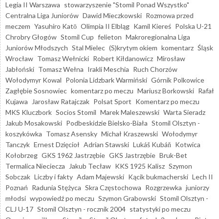
Legia II Warszawa
stowarzyszenie "Stomil Ponad Wszystko"
Centralna Liga Juniorów
Dawid Mieczkowski
Rozmowa przed
meczem
Yasuhiro Katō
Olimpia II Elbląg
Kamil Kiereś
Polska U-21
Chrobry Głogów
Stomil Cup
felieton
Makroregionalna Liga
Juniorów Młodszych
Stal Mielec
(S)krytym okiem
komentarz
Śląsk
Wrocław
Tomasz Wełnicki
Robert Kiłdanowicz
Mirosław
Jabłoński
Tomasz Wełna
Irakli Meschia
Ruch Chorzów
Wołodymyr Kowal
Polonia Lidzbark Warmiński
Górnik Polkowice
Zagłębie Sosnowiec
komentarz po meczu
Mariusz Borkowski
Rafał
Kujawa
Jarosław Ratajczak
Polsat Sport
Komentarz po meczu
MKS Kluczbork
Socios Stomil
Marek Maleszewski
Warta Sieradz
Jakub Mosakowski
Podbeskidzie Bielsko-Biała
Stomil Olsztyn -
koszykówka
Tomasz Asensky
Michał Kraszewski
Wołodymyr
Tanczyk
Ernest Dzięcioł
Adrian Stawski
Lukáš Kubáň
Kotwica
Kołobrzeg
GKS 1962 Jastrzębie
GKS Jastrzębie
Bruk-Bet
Termalica Nieciecza
Jakub Tecław
KKS 1925 Kalisz
Szymon
Sobczak
Liczby i fakty
Adam Majewski
Kącik bukmacherski
Lech II
Poznań
Radunia Stężyca
Skra Częstochowa
Rozgrzewka
juniorzy
młodsi
wypowiedź po meczu
Szymon Grabowski
Stomil Olsztyn -
CLJ U-17
Stomil Olsztyn - rocznik 2004
statystyki po meczu