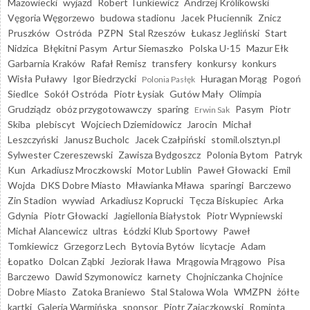
Mazowiecki
wyjazd
Robert Tunkiewicz
Andrzej Królikowski
Vęgoria Węgorzewo
budowa stadionu
Jacek Płuciennik
Znicz
Pruszków
Ostróda
PZPN
Stal Rzeszów
Łukasz Jegliński
Start
Nidzica
Błękitni Pasym
Artur Siemaszko
Polska U-15
Mazur Ełk
Garbarnia Kraków
Rafał Remisz
transfery
konkursy
konkurs
Wisła Puławy
Igor Biedrzycki
Huragan Morąg
Pogoń
Polonia Pasłęk
Siedlce
Sokół Ostróda
Piotr Łysiak
Gutów Mały
Olimpia
Grudziądz
obóz przygotowawczy
sparing
Pasym
Piotr
Erwin Sak
Skiba
plebiscyt
Wojciech Dziemidowicz
Jarocin
Michał
Leszczyński
Janusz Bucholc
Jacek Czałpiński
stomil.olsztyn.pl
Sylwester Czereszewski
Zawisza Bydgoszcz
Polonia Bytom
Patryk
Kun
Arkadiusz Mroczkowski
Motor Lublin
Paweł Głowacki
Emil
Wojda
DKS Dobre Miasto
Mławianka Mława
sparingi
Barczewo
Zin Stadion
wywiad
Arkadiusz Koprucki
Tęcza Biskupiec
Arka
Gdynia
Piotr Głowacki
Jagiellonia Białystok
Piotr Wypniewski
Michał Alancewicz
ultras
Łódzki Klub Sportowy
Paweł
Tomkiewicz
Grzegorz Lech
Bytovia Bytów
licytacje
Adam
Łopatko
Dolcan Ząbki
Jeziorak Iława
Mrągowia Mrągowo
Pisa
Barczewo
Dawid Szymonowicz
karnety
Chojniczanka Chojnice
Dobre Miasto
Zatoka Braniewo
Stal Stalowa Wola
WMZPN
żółte
kartki
Galeria Warmińska
sponsor
Piotr Zajączkowski
Rominta