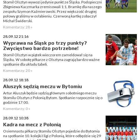
Stomil Olsztyn wywozi jedynie punkt ze Śląska. Podopieczni
Zbigniewa Kaczmarka zremisowali 1:1. Bramkę dla naszego
zespołu Szymon Kaźmierowski. Przez większość drugiej
połowy graliśmy w osłabieniu. Czerwoną kartkę zobaczył
Michał Świderski.
Komentarzy: 28 »
28.09.12 21:16
Wyprawa na Śląsk po trzy punkty?
Zwycięstwo bardzo potrzebne!
Stomil Olsztyn w piątek wieczorem zameldował się na
Śląsku. W sobotę piłkarze z Olsztyna zagrają bardzo ważne
spotkanie dla układu tabeli.
Komentarzy: 20 »
28.09.12 18:18
Aluszyk sędzią meczu w Bytomiu
Artur Aluszyk będzie sędzią głównym sobotniego meczu
Stomilu Olsztyn z Polonią Bytom. Spotkanie rozpocznie się o
godzinie 17:00.
Komentarzy: 0 »
28.09.12 10:38
Kadra na mecz z Polonią
Osiemnastu piłkarzy Stomilu Olsztyn pojedzie do Bytomia
na spotkanie 10. kolejki I ligi z Polonią, które odbędzie się 29