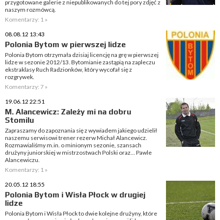
przygotowane galerie z niepublikowanych do tej pory zdjęć z
naszym rozmówcą.
Komentarzy: 1 »
08.08.12 13:43
Polonia Bytom w pierwszej lidze
Polonia Bytom otrzymała dzisiaj licencję na grę w pierwszej
lidze w sezonie 2012/13. Bytomianie zastąpią na zapleczu
ekstraklasy Ruch Radzionków, który wycofał się z
rozgrywek.
Komentarzy: 7 »
19.06.12 22:51
M. Alancewicz: Zależy mi na dobru
Stomilu
Zapraszamy do zapoznania się z wywiadem jakiego udzielił
naszemu serwisowi trener rezerw Michał Alancewicz.
Rozmawialiśmy m.in. o minionym sezonie, szansach
drużyny juniorskiej w mistrzostwach Polski oraz... Pawle
Alancewiczu.
Komentarzy: 1 »
20.05.12 18:55
Polonia Bytom i Wisła Płock w drugiej
lidze
Polonia Bytom i Wisła Płock to dwie kolejne drużyny, które