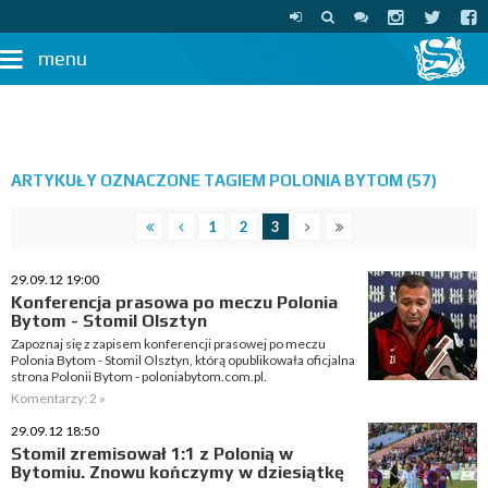
menu
ARTYKUŁY OZNACZONE TAGIEM POLONIA BYTOM (57)
1
2
3
29.09.12 19:00
Konferencja prasowa po meczu Polonia
Bytom - Stomil Olsztyn
Zapoznaj się z zapisem konferencji prasowej po meczu
Polonia Bytom - Stomil Olsztyn, którą opublikowała oficjalna
strona Polonii Bytom - poloniabytom.com.pl.
Komentarzy: 2 »
29.09.12 18:50
Stomil zremisował 1:1 z Polonią w
Bytomiu. Znowu kończymy w dziesiątkę