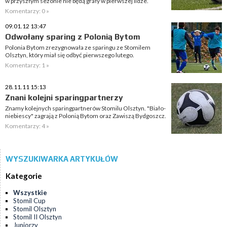
w przyszłym sezonie nie będą grały w pierwszej lidze.
Komentarzy: 0 »
09.01.12 13:47
Odwołany sparing z Polonią Bytom
Polonia Bytom zrezygnowała ze sparingu ze Stomilem
Olsztyn, który miał się odbyć pierwszego lutego.
Komentarzy: 1 »
28.11.11 15:13
Znani kolejni sparingpartnerzy
Znamy kolejnych sparingpartnerów Stomilu Olsztyn. "Biało-
niebiescy" zagrają z Polonią Bytom oraz Zawiszą Bydgoszcz.
Komentarzy: 4 »
WYSZUKIWARKA ARTYKUŁÓW
Kategorie
Wszystkie
Stomil Cup
Stomil Olsztyn
Stomil II Olsztyn
Juniorzy