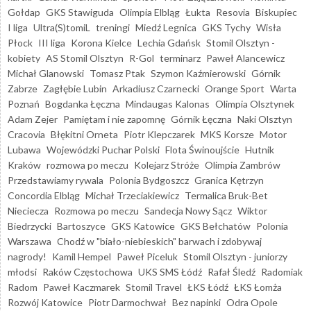
Gołdap
GKS Stawiguda
Olimpia Elbląg
Łukta
Resovia
Biskupiec
I liga
Ultra(S)tomiL
treningi
Miedź Legnica
GKS Tychy
Wisła
Płock
III liga
Korona Kielce
Lechia Gdańsk
Stomil Olsztyn -
kobiety
AS Stomil Olsztyn
R-Gol
terminarz
Paweł Alancewicz
Michał Glanowski
Tomasz Ptak
Szymon Kaźmierowski
Górnik
Zabrze
Zagłębie Lubin
Arkadiusz Czarnecki
Orange Sport
Warta
Poznań
Bogdanka Łęczna
Mindaugas Kalonas
Olimpia Olsztynek
Adam Zejer
Pamiętam i nie zapomnę
Górnik Łęczna
Naki Olsztyn
Cracovia
Błękitni Orneta
Piotr Klepczarek
MKS Korsze
Motor
Lubawa
Wojewódzki Puchar Polski
Flota Świnoujście
Hutnik
Kraków
rozmowa po meczu
Kolejarz Stróże
Olimpia Zambrów
Przedstawiamy rywala
Polonia Bydgoszcz
Granica Kętrzyn
Concordia Elbląg
Michał Trzeciakiewicz
Termalica Bruk-Bet
Nieciecza
Rozmowa po meczu
Sandecja Nowy Sącz
Wiktor
Biedrzycki
Bartoszyce
GKS Katowice
GKS Bełchatów
Polonia
Warszawa
Chodź w "biało-niebieskich" barwach i zdobywaj
nagrody!
Kamil Hempel
Paweł Piceluk
Stomil Olsztyn - juniorzy
młodsi
Raków Częstochowa
UKS SMS Łódź
Rafał Śledź
Radomiak
Radom
Paweł Kaczmarek
Stomil Travel
ŁKS Łódź
ŁKS Łomża
Rozwój Katowice
Piotr Darmochwał
Bez napinki
Odra Opole