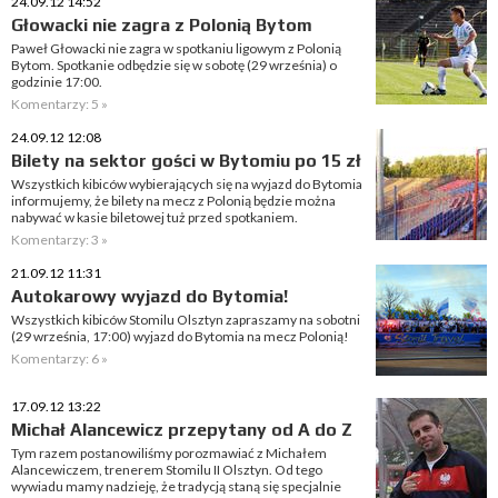
24.09.12 14:52
Głowacki nie zagra z Polonią Bytom
Paweł Głowacki nie zagra w spotkaniu ligowym z Polonią
Bytom. Spotkanie odbędzie się w sobotę (29 września) o
godzinie 17:00.
Komentarzy: 5 »
24.09.12 12:08
Bilety na sektor gości w Bytomiu po 15 zł
Wszystkich kibiców wybierających się na wyjazd do Bytomia
informujemy, że bilety na mecz z Polonią będzie można
nabywać w kasie biletowej tuż przed spotkaniem.
Komentarzy: 3 »
21.09.12 11:31
Autokarowy wyjazd do Bytomia!
Wszystkich kibiców Stomilu Olsztyn zapraszamy na sobotni
(29 września, 17:00) wyjazd do Bytomia na mecz Polonią!
Komentarzy: 6 »
17.09.12 13:22
Michał Alancewicz przepytany od A do Z
Tym razem postanowiliśmy porozmawiać z Michałem
Alancewiczem, trenerem Stomilu II Olsztyn. Od tego
wywiadu mamy nadzieję, że tradycją staną się specjalnie