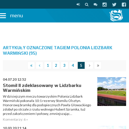
menu
ARTYKUŁY OZNACZONE TAGIEM POLONIA LIDZBARK
WARMIŃSKI (95)
1
2
3
4
5
04.07.20 12:52
Stomil II zdeklasowany w Lidzbarku
Warmińskim
W dzisiejszym meczu towarzyskim Polonia Lidzbark
Warmiński pokonała 10:1 rezerwy Stomilu Olsztyn.
Honorową bramkę dla podopiecznych Pawła Głowackiego
zdobył po strzale z rzutu wolnego Hubert Szramka, tuż
przed zakończeniem I połowy, zmniejszając...
Komentarzy: 6 »
10.03.20 21:14