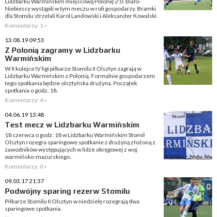
Lidzbarku Warmińskim miejscową Polonię 2:0. Biało-
Niebiescy wystąpili w tym meczu w roli gospodarzy. Bramki
dla Stomilu strzelali Karol Landowski i Aleksander Kowalski.
Komentarzy: 1 »
13.08.19 09:53
Z Polonią zagramy w Lidzbarku
Warmińskim
W II kolejce IV ligi piłkarze Stomilu II Olsztyn zagrają w
Lidzbarku Warmińskim z Polonią. Formalnie gospodarzem
tego spotkania będzie olsztyńska drużyna. Początek
spotkania o godz. 18.
Komentarzy: 4 »
04.06.19 13:48
Test mecz w Lidzbarku Warmińskim
18 czerwca o godz. 18 w Lidzbarku Warmińskim Stomil
Olsztyn rozegra sparingowe spotkanie z drużyną złożoną z
zawodników występujących w lidze okręgowej z woj.
warmińsko-mazurskiego.
Komentarzy: 0 »
09.03.17 21:37
Podwójny sparing rezerw Stomilu
Piłkarze Stomilu II Olsztyn w niedzielę rozegrają dwa
sparingowe spotkania.