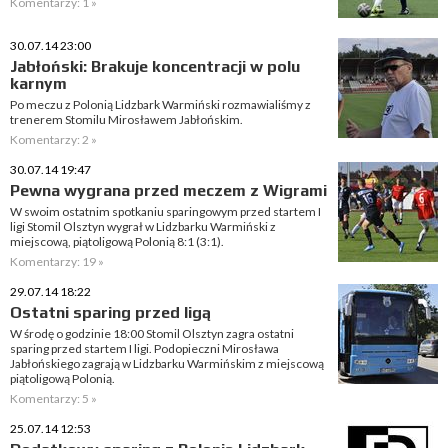
Komentarzy: 1 »
30.07.14 23:00
Jabłoński: Brakuje koncentracji w polu
karnym
Po meczu z Polonią Lidzbark Warmiński rozmawialiśmy z
trenerem Stomilu Mirosławem Jabłońskim.
Komentarzy: 2 »
30.07.14 19:47
Pewna wygrana przed meczem z Wigrami
W swoim ostatnim spotkaniu sparingowym przed startem I
ligi Stomil Olsztyn wygrał w Lidzbarku Warmiński z
miejscową, piątoligową Polonią 8:1 (3:1).
Komentarzy: 19 »
29.07.14 18:22
Ostatni sparing przed ligą
W środę o godzinie 18:00 Stomil Olsztyn zagra ostatni
sparing przed startem I ligi. Podopieczni Mirosława
Jabłońskiego zagrają w Lidzbarku Warmińskim z miejscową
piątoligową Polonią.
Komentarzy: 5 »
25.07.14 12:53