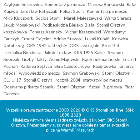
Zagłębie Sosnowiec
komentarz po meczu
Mariusz Borkowski
Rafał
Kujawa
Jarosław Ratajczak
Polsat Sport
Komentarz po meczu
MKS Kluczbork
Socios Stomil
Marek Maleszewski
Warta Sieradz
Jakub Mosakowski
Podbeskidzie Bielsko-Biała
Stomil Olsztyn -
koszykówka
Tomasz Asensky
Michał Kraszewski
Wołodymyr
Tanczyk
Ernest Dzięcioł
Adrian Stawski
Lukáš Kubáň
Kotwica
Kołobrzeg
GKS 1962 Jastrzębie
GKS Jastrzębie
Bruk-Bet
Termalica Nieciecza
Jakub Tecław
KKS 1925 Kalisz
Szymon
Sobczak
Liczby i fakty
Adam Majewski
Kącik bukmacherski
Lech II
Poznań
Radunia Stężyca
Skra Częstochowa
Rozgrzewka
juniorzy
młodsi
wypowiedź po meczu
Szymon Grabowski
Stomil Olsztyn -
CLJ U-17
Stomil Olsztyn - rocznik 2004
statystyki po meczu
Oceniamy piłkarzy Stomilu
Stomil Olsztyn - futsal
3. połowa
Piotr
Gurzęda
Wszelkie prawa zastrzeżone 2000-2026 ©
OKS Stomil on-line
ISSN:
1898-2328
Niniejsza witryna nie ma żadnego związku z klubem OKS Stomil
Olsztyn. Prezentujemy tutaj niezależne opinie na temat sytuacji w
piłce na Warmii i Mazurach