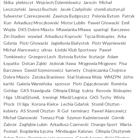
Skiba
plebiscyt
Wojciech Dziemidowicz
Jarocin
Michał
Leszczyński
Janusz Bucholc
Jacek Czałpiński
stomil.olsztyn.pl
Sylwester Czereszewski
Zawisza Bydgoszcz
Polonia Bytom
Patryk
Kun
Arkadiusz Mroczkowski
Motor Lublin
Paweł Głowacki
Emil
Wojda
DKS Dobre Miasto
Mławianka Mława
sparingi
Barczewo
Zin Stadion
wywiad
Arkadiusz Koprucki
Tęcza Biskupiec
Arka
Gdynia
Piotr Głowacki
Jagiellonia Białystok
Piotr Wypniewski
Michał Alancewicz
ultras
Łódzki Klub Sportowy
Paweł
Tomkiewicz
Grzegorz Lech
Bytovia Bytów
licytacje
Adam
Łopatko
Dolcan Ząbki
Jeziorak Iława
Mrągowia Mrągowo
Pisa
Barczewo
Dawid Szymonowicz
karnety
Chojniczanka Chojnice
Dobre Miasto
Zatoka Braniewo
Stal Stalowa Wola
WMZPN
żółte
kartki
Galeria Warmińska
sponsor
Piotr Zajączkowski
Rominta
Gołdap
GKS Stawiguda
Olimpia Elbląg
Łukta
Resovia
Biskupiec
I liga
Ultra(S)tomiL
treningi
Miedź Legnica
GKS Tychy
Wisła
Płock
III liga
Korona Kielce
Lechia Gdańsk
Stomil Olsztyn -
kobiety
AS Stomil Olsztyn
R-Gol
terminarz
Paweł Alancewicz
Michał Glanowski
Tomasz Ptak
Szymon Kaźmierowski
Górnik
Zabrze
Zagłębie Lubin
Arkadiusz Czarnecki
Orange Sport
Warta
Poznań
Bogdanka Łęczna
Mindaugas Kalonas
Olimpia Olsztynek
Adam Zejer
Pamiętam i nie zapomnę
Górnik Łęczna
Naki Olsztyn