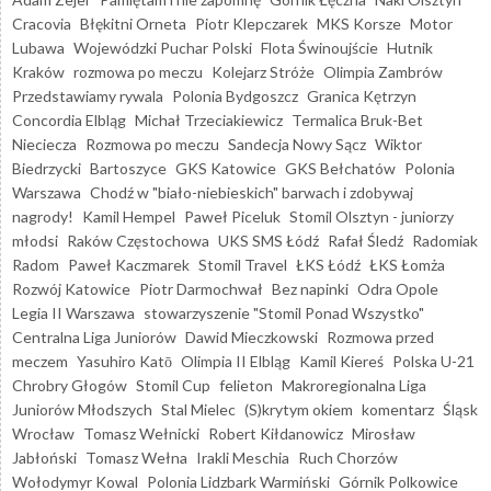
Cracovia
Błękitni Orneta
Piotr Klepczarek
MKS Korsze
Motor
Lubawa
Wojewódzki Puchar Polski
Flota Świnoujście
Hutnik
Kraków
rozmowa po meczu
Kolejarz Stróże
Olimpia Zambrów
Przedstawiamy rywala
Polonia Bydgoszcz
Granica Kętrzyn
Concordia Elbląg
Michał Trzeciakiewicz
Termalica Bruk-Bet
Nieciecza
Rozmowa po meczu
Sandecja Nowy Sącz
Wiktor
Biedrzycki
Bartoszyce
GKS Katowice
GKS Bełchatów
Polonia
Warszawa
Chodź w "biało-niebieskich" barwach i zdobywaj
nagrody!
Kamil Hempel
Paweł Piceluk
Stomil Olsztyn - juniorzy
młodsi
Raków Częstochowa
UKS SMS Łódź
Rafał Śledź
Radomiak
Radom
Paweł Kaczmarek
Stomil Travel
ŁKS Łódź
ŁKS Łomża
Rozwój Katowice
Piotr Darmochwał
Bez napinki
Odra Opole
Legia II Warszawa
stowarzyszenie "Stomil Ponad Wszystko"
Centralna Liga Juniorów
Dawid Mieczkowski
Rozmowa przed
meczem
Yasuhiro Katō
Olimpia II Elbląg
Kamil Kiereś
Polska U-21
Chrobry Głogów
Stomil Cup
felieton
Makroregionalna Liga
Juniorów Młodszych
Stal Mielec
(S)krytym okiem
komentarz
Śląsk
Wrocław
Tomasz Wełnicki
Robert Kiłdanowicz
Mirosław
Jabłoński
Tomasz Wełna
Irakli Meschia
Ruch Chorzów
Wołodymyr Kowal
Polonia Lidzbark Warmiński
Górnik Polkowice