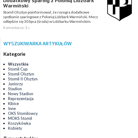
Dodatkowy sparing z Polonią Lidzbark
Warmiński
Stomil Olsztyn poinformował, że rozegra dodatkowe
spotkanie sparingowe z Polonią Lidzbark Warmiński. Mecz
odbędzie się 30 lipca (środa) w Lidzbarku Warmińskim.
Komentarzy: 3 »
WYSZUKIWARKA ARTYKUŁÓW
Kategorie
Wszystkie
Stomil Cup
Stomil Olsztyn
Stomil II Olsztyn
Juniorzy
Stadion
Nowy Stadion
Reprezentacja
Kibice
Inne
OKS Stomilowcy
MOKS Stomil
Koszykówka
Kobiety