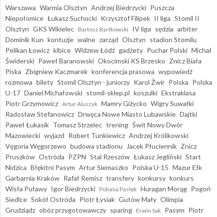
Warszawa
Warmia Olsztyn
Andrzej Biedrzycki
Puszcza
Niepołomice
Łukasz Suchocki
Krzysztof Filipek
II liga
Stomil II
Olsztyn
GKS Wikielec
IV liga
sędzia
arbiter
Bartosz Bartkowski
Dominik Kun
kontuzje
walne
zarząd
Olsztyn
stadion Stomilu
Pelikan Łowicz
kibice
Widzew Łódź
gadżety
Puchar Polski
Michał
Świderski
Paweł Baranowski
Okocimski KS Brzesko
Znicz Biała
Piska
Zbigniew Kaczmarek
konferencja prasowa
wypowiedź
rozmowa
bilety
Stomil Olsztyn - juniorzy
Karol Żwir
Polska
Polska
U-17
Daniel Michałowski
stomil-sklep.pl
koszulki
Ekstraklasa
Piotr Grzymowicz
Mamry Giżycko
Wigry Suwałki
Artur Aluszyk
Radosław Stefanowicz
Drwęca Nowe Miasto Lubawskie
Dajtki
Paweł Łukasik
Tomasz Strzelec
trening
Świt Nowy Dwór
Mazowiecki
wyjazd
Robert Tunkiewicz
Andrzej Królikowski
Vęgoria Węgorzewo
budowa stadionu
Jacek Płuciennik
Znicz
Pruszków
Ostróda
PZPN
Stal Rzeszów
Łukasz Jegliński
Start
Nidzica
Błękitni Pasym
Artur Siemaszko
Polska U-15
Mazur Ełk
Garbarnia Kraków
Rafał Remisz
transfery
konkursy
konkurs
Wisła Puławy
Igor Biedrzycki
Huragan Morąg
Pogoń
Polonia Pasłęk
Siedlce
Sokół Ostróda
Piotr Łysiak
Gutów Mały
Olimpia
Grudziądz
obóz przygotowawczy
sparing
Pasym
Piotr
Erwin Sak