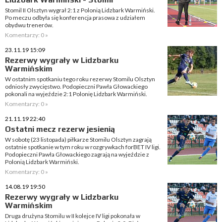
Stomil II Olsztyn wygrał 2:1 z Polonią Lidzbark Warmiński.
Po meczu odbyła się konferencja prasowa z udziałem
obydwu trenerów.
Komentarzy: 0 »
23.11.19 15:09
Rezerwy wygrały w Lidzbarku
Warmińskim
W ostatnim spotkaniu tego roku rezerwy Stomilu Olsztyn
odniosły zwycięstwo. Podopieczni Pawła Głowackiego
pokonali na wyjeździe 2:1 Polonię Lidzbark Warmiński.
Komentarzy: 0 »
21.11.19 22:40
Ostatni mecz rezerw jesienią
W sobotę (23 listopada) piłkarze Stomilu Olsztyn zagrają
ostatnie spotkanie w tym roku w rozgrywkach forBET IV ligi.
Podopieczni Pawła Głowackiego zagrają na wyjeździe z
Polonią Lidzbark Warmiński.
Komentarzy: 0 »
14.08.19 19:50
Rezerwy wygrały w Lidzbarku
Warmińskim
Druga drużyna Stomilu w II kolejce IV ligi pokonała w