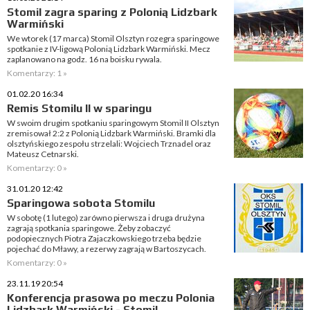
Stomil zagra sparing z Polonią Lidzbark
Warmiński
We wtorek (17 marca) Stomil Olsztyn rozegra sparingowe
spotkanie z IV-ligową Polonią Lidzbark Warmiński. Mecz
zaplanowano na godz. 16 na boisku rywala.
Komentarzy: 1 »
01.02.20 16:34
Remis Stomilu II w sparingu
W swoim drugim spotkaniu sparingowym Stomil II Olsztyn
zremisował 2:2 z Polonią Lidzbark Warmiński. Bramki dla
olsztyńskiego zespołu strzelali: Wojciech Trznadel oraz
Mateusz Cetnarski.
Komentarzy: 0 »
31.01.20 12:42
Sparingowa sobota Stomilu
W sobotę (1 lutego) zarówno pierwsza i druga drużyna
zagrają spotkania sparingowe. Żeby zobaczyć
podopiecznych Piotra Zajaczkowskiego trzeba będzie
pojechać do Mławy, a rezerwy zagrają w Bartoszycach.
Komentarzy: 0 »
23.11.19 20:54
Konferencja prasowa po meczu Polonia
Lidzbark Warmiński - Stomil