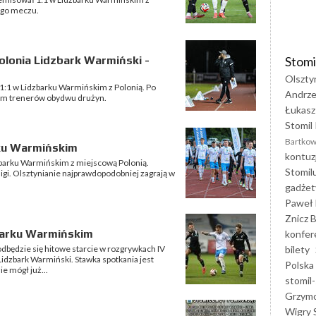
ego meczu.
Stomi
lonia Lidzbark Warmiński -
Olszty
1:1 w Lidzbarku Warmińskim z Polonią. Po
Andrze
łem trenerów obydwu drużyn.
Łukasz
Stomil 
Bartkow
rku Warmińskim
kontuz
zbarku Warmińskim z miejscową Polonią.
Stomil
igi. Olsztynianie najprawdopodobniej zagrają w
gadżet
Paweł 
Znicz B
dzbarku Warmińskim
konfer
bilety
dbędzie się hitowe starcie w rozgrywkach IV
 Lidzbark Warmiński. Stawka spotkania jest
Polska
ie mógł już...
stomil-
Grzym
Wigry 