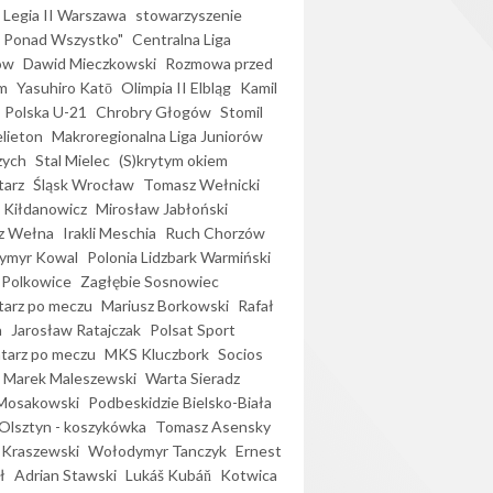
Legia II Warszawa
stowarzyszenie
l Ponad Wszystko"
Centralna Liga
ów
Dawid Mieczkowski
Rozmowa przed
m
Yasuhiro Katō
Olimpia II Elbląg
Kamil
Polska U-21
Chrobry Głogów
Stomil
elieton
Makroregionalna Liga Juniorów
zych
Stal Mielec
(S)krytym okiem
arz
Śląsk Wrocław
Tomasz Wełnicki
 Kiłdanowicz
Mirosław Jabłoński
z Wełna
Irakli Meschia
Ruch Chorzów
ymyr Kowal
Polonia Lidzbark Warmiński
 Polkowice
Zagłębie Sosnowiec
arz po meczu
Mariusz Borkowski
Rafał
a
Jarosław Ratajczak
Polsat Sport
arz po meczu
MKS Kluczbork
Socios
Marek Maleszewski
Warta Sieradz
Mosakowski
Podbeskidzie Bielsko-Biała
 Olsztyn - koszykówka
Tomasz Asensky
 Kraszewski
Wołodymyr Tanczyk
Ernest
ł
Adrian Stawski
Lukáš Kubáň
Kotwica