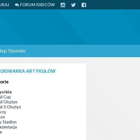
UKAJ
FORUM KIBICÓW
lep Stomilu
UKIWARKA ARTYKUŁÓW
orie
ystkie
il Cup
il Olsztyn
l II Olsztyn
orzy
ion
 Stadion
ezentacja
ce