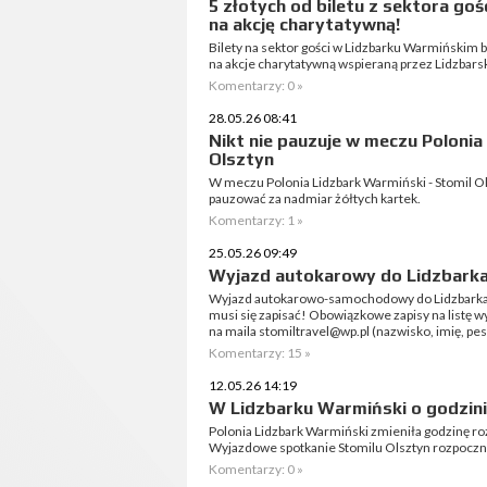
5 złotych od biletu z sektora go
na akcję charytatywną!
Bilety na sektor gości w Lidzbarku Warmińskim b
na akcje charytatywną wspieraną przez Lidzbar
Komentarzy: 0 »
28.05.26 08:41
Nikt nie pauzuje w meczu Polonia
Olsztyn
W meczu Polonia Lidzbark Warmiński - Stomil Ols
pauzować za nadmiar żółtych kartek.
Komentarzy: 1 »
25.05.26 09:49
Wyjazd autokarowy do Lidzbark
Wyjazd autokarowo-samochodowy do Lidzbarka 
musi się zapisać! Obowiązkowe zapisy na listę 
na maila stomiltravel@wp.pl (nazwisko, imię, pese
Komentarzy: 15 »
12.05.26 14:19
W Lidzbarku Warmiński o godzini
Polonia Lidzbark Warmiński zmieniła godzinę rozpo
Wyjazdowe spotkanie Stomilu Olsztyn rozpocznie
Komentarzy: 0 »