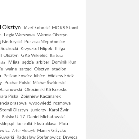
l Olsztyn
Józef Łobocki
MOKS Stomil
n
Legia Warszawa
Warmia Olsztyn
j Biedrzycki
Puszcza Niepołomice
 Suchocki
Krzysztof Filipek
II liga
II Olsztyn
GKS Wikielec
Bartosz
IV liga
sędzia
arbiter
Dominik Kun
ski
je
walne
zarząd
Olsztyn
stadion
u
Pelikan Łowicz
kibice
Widzew Łódź
y
Puchar Polski
Michał Świderski
Baranowski
Okocimski KS Brzesko
iała Piska
Zbigniew Kaczmarek
encja prasowa
wypowiedź
rozmowa
Stomil Olsztyn - juniorzy
Karol Żwir
Polska U-17
Daniel Michałowski
sklep.pl
koszulki
Ekstraklasa
Piotr
owicz
Mamry Giżycko
Artur Aluszyk
Suwałki
Radosław Stefanowicz
Drwęca