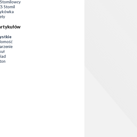
Stomilowcy
 Stomil
zykówka
ety
artykułów
ystkie
domość
rzenie
kuł
iad
eton