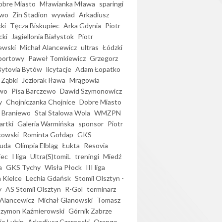
bre Miasto
Mławianka Mława
sparingi
ewo
Zin Stadion
wywiad
Arkadiusz
ki
Tęcza Biskupiec
Arka Gdynia
Piotr
cki
Jagiellonia Białystok
Piotr
ewski
Michał Alancewicz
ultras
Łódzki
portowy
Paweł Tomkiewicz
Grzegorz
Bytovia Bytów
licytacje
Adam Łopatko
 Ząbki
Jeziorak Iława
Mrągowia
wo
Pisa Barczewo
Dawid Szymonowicz
y
Chojniczanka Chojnice
Dobre Miasto
 Braniewo
Stal Stalowa Wola
WMZPN
artki
Galeria Warmińska
sponsor
Piotr
kowski
Rominta Gołdap
GKS
uda
Olimpia Elbląg
Łukta
Resovia
iec
I liga
Ultra(S)tomiL
treningi
Miedź
a
GKS Tychy
Wisła Płock
III liga
 Kielce
Lechia Gdańsk
Stomil Olsztyn -
y
AS Stomil Olsztyn
R-Gol
terminarz
Alancewicz
Michał Glanowski
Tomasz
Szymon Kaźmierowski
Górnik Zabrze
ie Lubin
Arkadiusz Czarnecki
Orange