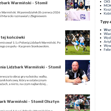
OKS 
zbark Warmiński - Stomil
MOKS
Kos
rk Warmiński. W poniedziałek (8 czerwca 2026
Kobi
mil Marecki rozmawiał z Zbigniewem
Typy 
Wsz
Wia
 tej końcówki
Wyda
Arty
emisował 1:1 z Polonią Lidzbark Warmiński. Po
Wyw
iego zespołu - Kacprem Sionkowskim.
Feli
nia Lidzbark Warmiński - Stomil
wsza to obraz gry na boisku: walka,
 wynik końcowy, który w ostatecznym
ach, a nie to, na czym najbardziej...
ark Warmiński - Stomil Olsztyn
remisował 1:1 w Lidzbarku Warmińskim z