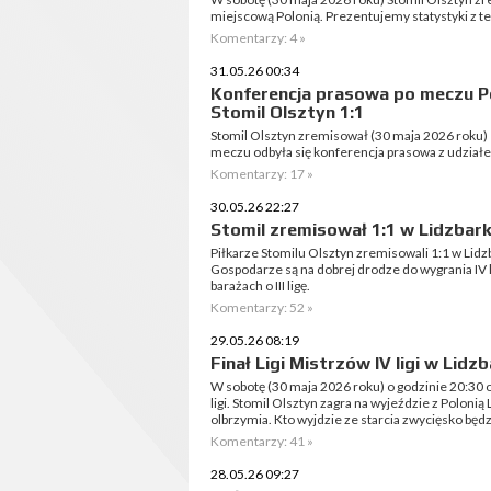
miejscową Polonią. Prezentujemy statystyki z t
Komentarzy: 4 »
31.05.26 00:34
Konferencja prasowa po meczu Po
Stomil Olsztyn 1:1
Stomil Olsztyn zremisował (30 maja 2026 roku) 
meczu odbyła się konferencja prasowa z udzia
Komentarzy: 17 »
30.05.26 22:27
Stomil zremisował 1:1 w Lidzba
Piłkarze Stomilu Olsztyn zremisowali 1:1 w Lid
Gospodarze są na dobrej drodze do wygrania IV l
barażach o III ligę.
Komentarzy: 52 »
29.05.26 08:19
Finał Ligi Mistrzów IV ligi w Li
W sobotę (30 maja 2026 roku) o godzinie 20:30 o
ligi. Stomil Olsztyn zagra na wyjeździe z Polonią
olbrzymia. Kto wyjdzie ze starcia zwycięsko będz
Komentarzy: 41 »
28.05.26 09:27