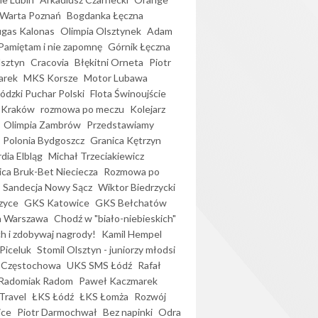
Warta Poznań
Bogdanka Łęczna
gas Kalonas
Olimpia Olsztynek
Adam
Pamiętam i nie zapomnę
Górnik Łęczna
lsztyn
Cracovia
Błękitni Orneta
Piotr
arek
MKS Korsze
Motor Lubawa
dzki Puchar Polski
Flota Świnoujście
 Kraków
rozmowa po meczu
Kolejarz
Olimpia Zambrów
Przedstawiamy
Polonia Bydgoszcz
Granica Kętrzyn
dia Elbląg
Michał Trzeciakiewicz
ica Bruk-Bet Nieciecza
Rozmowa po
Sandecja Nowy Sącz
Wiktor Biedrzycki
zyce
GKS Katowice
GKS Bełchatów
a Warszawa
Chodź w "biało-niebieskich"
h i zdobywaj nagrody!
Kamil Hempel
Piceluk
Stomil Olsztyn - juniorzy młodsi
 Częstochowa
UKS SMS Łódź
Rafał
Radomiak Radom
Paweł Kaczmarek
Travel
ŁKS Łódź
ŁKS Łomża
Rozwój
ice
Piotr Darmochwał
Bez napinki
Odra