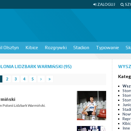
ZALOGUJ
SZ
l Olsztyn
Kibice
Rozgrywki
Stadion
Typowanie
Sk
ONIA LIDZBARK WARMIŃSKI (95)
WYSZ
Kateg
2
3
4
5
Wsz
Stom
Stom
rmiński
Stomi
Juni
m Polonii Lidzbark Warmiński.
Stad
Nowy
Repr
Kibi
Inne