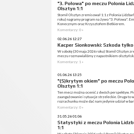
"3. Połowa" po meczu Polonia Lid
Olsztyn 1:1
Stomil Olsztyn zremisował 1:1 z Polonia Lidzba
roku) nagramy program na żywo "3. Połowa". E
Konecznym oraz Krzysztofem Betkierem.
Komentarzy: 0 »
02.06.26 12:27
Kacper Sionkowski: Szkoda tylko
W sobotę (30 maja 2026 roku) Stomil Olsztyn zr
meczu rozmawialiśmy z napastnikiem olsztyńsk
Komentarzy: 1 »
01.06.26 13:25
"(S)krytym okiem" po meczu Polo
Olsztyn 1:1
Ten mecz można ocenić z dwóch perspektyw. Pier
zaangażowanie i sytuacje strzeleckie. Druga to
rozrachunku może dać nam jedynie udział w baraż
Komentarzy: 0 »
31.05.26 01:06
Statystyki z meczu Polonia Lidzb
1:1
W sobotę (30 maja 2026 roku) Stomil Olsztyn z