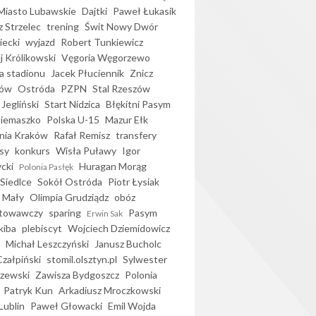
iasto Lubawskie
Dajtki
Paweł Łukasik
 Strzelec
trening
Świt Nowy Dwór
ecki
wyjazd
Robert Tunkiewicz
j Królikowski
Vęgoria Węgorzewo
 stadionu
Jacek Płuciennik
Znicz
ków
Ostróda
PZPN
Stal Rzeszów
Jegliński
Start Nidzica
Błękitni Pasym
Siemaszko
Polska U-15
Mazur Ełk
nia Kraków
Rafał Remisz
transfery
sy
konkurs
Wisła Puławy
Igor
ycki
Huragan Morąg
Polonia Pasłęk
Siedlce
Sokół Ostróda
Piotr Łysiak
 Mały
Olimpia Grudziądz
obóz
otowawczy
sparing
Pasym
Erwin Sak
kiba
plebiscyt
Wojciech Dziemidowicz
Michał Leszczyński
Janusz Bucholc
Czałpiński
stomil.olsztyn.pl
Sylwester
zewski
Zawisza Bydgoszcz
Polonia
Patryk Kun
Arkadiusz Mroczkowski
Lublin
Paweł Głowacki
Emil Wojda