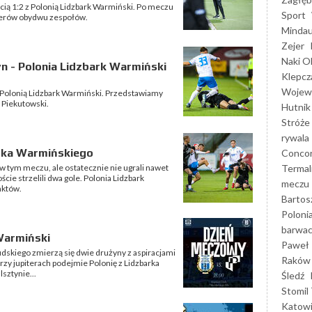
cią 1:2 z Polonią Lidzbark Warmiński. Po meczu
Sport
enerów obydwu zespołów.
Mindau
Zejer
Naki O
n - Polonia Lidzbark Warmiński
Klepcz
Wojewó
2 z Polonią Lidzbark Warmiński. Przedstawiamy
ł Piekutowski.
Hutnik
Stróże
rywala
arka Warmińskiego
Concor
Termal
w tym meczu, ale ostatecznie nie ugrali nawet
cie strzelili dwa gole. Polonia Lidzbark
meczu
nktów.
Bartos
Poloni
barwac
Warmiński
Paweł 
udskiego zmierzą się dwie drużyny z aspiracjami
Raków
rzy jupiterach podejmie Polonię z Lidzbarka
sztynie...
Śledź
Stomil 
Katow