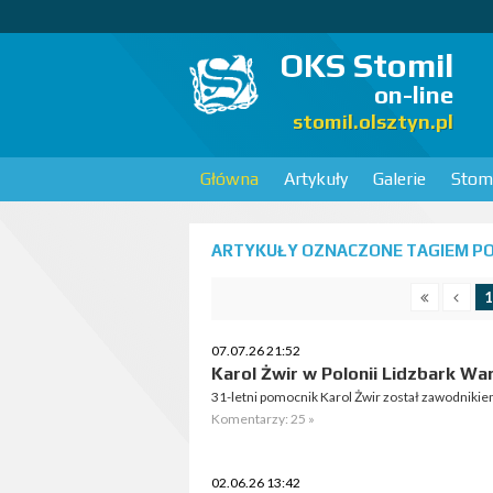
OKS Stomil
on-line
stomil.olsztyn.pl
Główna
Artykuły
Galerie
Stomi
ARTYKUŁY OZNACZONE TAGIEM POL
1
07.07.26 21:52
Karol Żwir w Polonii Lidzbark Wa
31-letni pomocnik Karol Żwir został zawodnikie
Komentarzy: 25 »
02.06.26 13:42