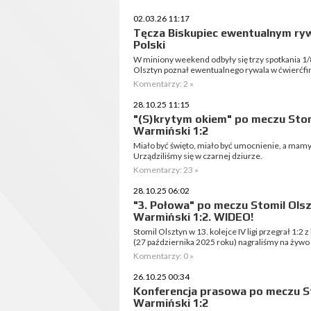
02.03.26 11:17
Tęcza Biskupiec ewentualnym r
Polski
W miniony weekend odbyły się trzy spotkania 1/
Olsztyn poznał ewentualnego rywala w ćwierćfin
Komentarzy: 2 »
28.10.25 11:15
"(S)krytym okiem" po meczu Stomi
Warmiński 1:2
Miało być święto, miało być umocnienie, a mamy
Urządziliśmy się w czarnej dziurze.
Komentarzy: 23 »
28.10.25 06:02
"3. Połowa" po meczu Stomil Olsz
Warmiński 1:2. WIDEO!
Stomil Olsztyn w 13. kolejce IV ligi przegrał 1:2
(27 października 2025 roku) nagraliśmy na żywo
Komentarzy: 0 »
26.10.25 00:34
Konferencja prasowa po meczu St
Warmiński 1:2