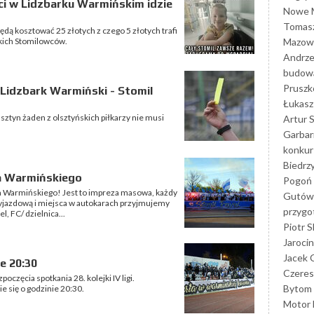
ści w Lidzbarku Warmińskim idzie
Nowe M
Tomasz
ędą kosztować 25 złotych z czego 5 złotych trafi
Mazowi
skich Stomilowców.
Andrze
budowa
Prusz
 Lidzbark Warmiński - Stomil
Łukasz 
ztyn żaden z olsztyńskich piłkarzy nie musi
Artur 
Garbar
konkur
Biedrz
a Warmińskiego
Pogoń 
Warmińskiego! Jest to impreza masowa, każdy
Gutów
wyjazdową i miejsca w autokarach przyjmujemy
przyg
l, FC/ dzielnica...
Piotr S
Jarocin
Jacek 
e 20:30
Czeres
częcia spotkania 28. kolejki IV ligi.
Bytom
 się o godzinie 20:30.
Motor 