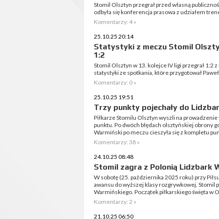
Stomil Olsztyn przegrał przed własną publicznoś
odbyła się konferencja prasowa z udziałem tr
Komentarzy: 4 »
25.10.25 20:14
Statystyki z meczu Stomil Olszty
1:2
Stomil Olsztyn w 13. kolejce IV ligi przegrał 1:
statystyki ze spotkania, które przygotował Pawe
Komentarzy: 0 »
25.10.25 19:51
Trzy punkty pojechały do Lidzb
Piłkarze Stomilu Olsztyn wyszli na prowadzenie 
punktu. Po dwóch błędach olsztyńskiej obrony goś
Warmiński po meczu cieszyła się z kompletu pu
Komentarzy: 38 »
24.10.25 08:48
Stomil zagra z Polonią Lidzbark 
W sobotę (25. października 2025 roku) przy Piłs
awansu do wyższej klasy rozgrywkowej. Stomil p
Warmińskiego. Początek piłkarskiego święta w Ol
Komentarzy: 2 »
21.10.25 06:50