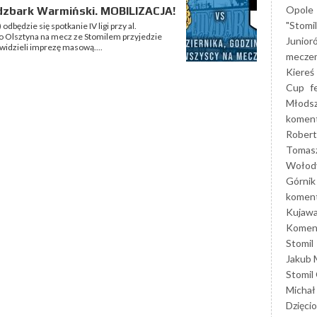
Opole
idzbark Warmiński. MOBILIZACJA!
"Stomi
dbędzie się spotkanie IV ligi przy al.
Do Olsztyna na mecz ze Stomilem przyjedzie
Junior
widzieli imprezę masową....
mecze
Kiereś
Cup
f
Młods
koment
Robert
Tomas
Wołod
Górnik
koment
Kujaw
Koment
Stomil
Jakub 
Stomil
Michał
Dzięcio