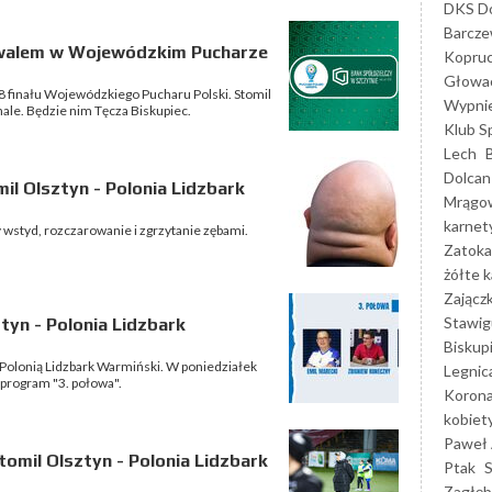
DKS Do
Barcz
ywalem w Wojewódzkim Pucharze
Kopruc
Głowa
8 finału Wojewódzkiego Pucharu Polski. Stomil
Wypni
ale. Będzie nim Tęcza Biskupiec.
Klub S
Lech
Dolcan
l Olsztyn - Polonia Lidzbark
Mrągo
karnet
 wstyd, rozczarowanie i zgrzytanie zębami.
Zatoka
żółte k
Zającz
Stawig
tyn - Polonia Lidzbark
Biskup
 z Polonią Lidzbark Warmiński. W poniedziałek
Legnic
 program "3. połowa".
Korona
kobiet
Paweł 
omil Olsztyn - Polonia Lidzbark
Ptak
Zagłęb