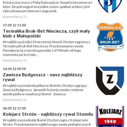
historyczny mecz z Flotą Świnoujście. Rywal to fenomen w I
lidze. Zespół wygrał wszystkie osiem spotkań w lidze i jest
zdecydowanym liderem rozgrywek.
Komentarzy: 2 »
17.09.12 11:00
Termalika Bruk-Bet Nieciecza, czyli mały
klub z Małopolski
W najbliższą środę (19 września) Stomil Olsztyn zagramy z
Termalicą Bruk-Bet Nieciecza. Przedstawiamy rywala.
Pamiętacie tą sromotną porażkę 1:6? Minęły od tego
momentu już trzy lata...
Komentarzy: 0 »
14.09.12 09:59
Zawisza Bydgoszcz - nasz najbliższy
rywal
W najbliższą niedzielę piłkarze Stomilu Olsztyn zagrają z
Zawiszą Bydgoszcz. Sprawdź historię rywala i ostatnie
wyniki padły w rywalizacji Stomil - Zawisza.
Komentarzy: 0 »
06.09.12 17:00
Kolejarz Stróże - najbliższy rywal Stomilu
W najbliższą niedzielę Stomil Olsztyn zagra z Kolejarzem
Stróże. Przedstawiamy najbliższego rywala podopiecznych