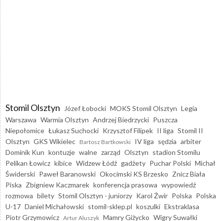
Stomil Olsztyn
Józef Łobocki
MOKS Stomil Olsztyn
Legia
Warszawa
Warmia Olsztyn
Andrzej Biedrzycki
Puszcza
Niepołomice
Łukasz Suchocki
Krzysztof Filipek
II liga
Stomil II
Olsztyn
GKS Wikielec
IV liga
sędzia
arbiter
Bartosz Bartkowski
Dominik Kun
kontuzje
walne
zarząd
Olsztyn
stadion Stomilu
Pelikan Łowicz
kibice
Widzew Łódź
gadżety
Puchar Polski
Michał
Świderski
Paweł Baranowski
Okocimski KS Brzesko
Znicz Biała
Piska
Zbigniew Kaczmarek
konferencja prasowa
wypowiedź
rozmowa
bilety
Stomil Olsztyn - juniorzy
Karol Żwir
Polska
Polska
U-17
Daniel Michałowski
stomil-sklep.pl
koszulki
Ekstraklasa
Piotr Grzymowicz
Mamry Giżycko
Wigry Suwałki
Artur Aluszyk