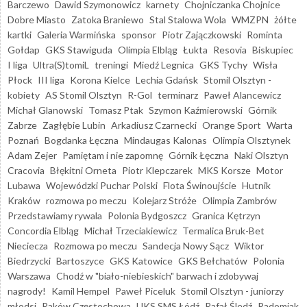
Barczewo
Dawid Szymonowicz
karnety
Chojniczanka Chojnice
Dobre Miasto
Zatoka Braniewo
Stal Stalowa Wola
WMZPN
żółte
kartki
Galeria Warmińska
sponsor
Piotr Zajączkowski
Rominta
Gołdap
GKS Stawiguda
Olimpia Elbląg
Łukta
Resovia
Biskupiec
I liga
Ultra(S)tomiL
treningi
Miedź Legnica
GKS Tychy
Wisła
Płock
III liga
Korona Kielce
Lechia Gdańsk
Stomil Olsztyn -
kobiety
AS Stomil Olsztyn
R-Gol
terminarz
Paweł Alancewicz
Michał Glanowski
Tomasz Ptak
Szymon Kaźmierowski
Górnik
Zabrze
Zagłębie Lubin
Arkadiusz Czarnecki
Orange Sport
Warta
Poznań
Bogdanka Łęczna
Mindaugas Kalonas
Olimpia Olsztynek
Adam Zejer
Pamiętam i nie zapomnę
Górnik Łęczna
Naki Olsztyn
Cracovia
Błękitni Orneta
Piotr Klepczarek
MKS Korsze
Motor
Lubawa
Wojewódzki Puchar Polski
Flota Świnoujście
Hutnik
Kraków
rozmowa po meczu
Kolejarz Stróże
Olimpia Zambrów
Przedstawiamy rywala
Polonia Bydgoszcz
Granica Kętrzyn
Concordia Elbląg
Michał Trzeciakiewicz
Termalica Bruk-Bet
Nieciecza
Rozmowa po meczu
Sandecja Nowy Sącz
Wiktor
Biedrzycki
Bartoszyce
GKS Katowice
GKS Bełchatów
Polonia
Warszawa
Chodź w "biało-niebieskich" barwach i zdobywaj
nagrody!
Kamil Hempel
Paweł Piceluk
Stomil Olsztyn - juniorzy
młodsi
Raków Częstochowa
UKS SMS Łódź
Rafał Śledź
Radomiak