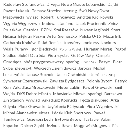
Radosław Stefanowicz
Drwęca Nowe Miasto Lubawskie
Dajtki
Paweł Łukasik
Tomasz Strzelec
trening
Świt Nowy Dwór
Mazowiecki
wyjazd
Robert Tunkiewicz
Andrzej Królikowski
Vęgoria Węgorzewo
budowa stadionu
Jacek Płuciennik
Znicz
Pruszków
Ostróda
PZPN
Stal Rzeszów
Łukasz Jegliński
Start
Nidzica
Błękitni Pasym
Artur Siemaszko
Polska U-15
Mazur Ełk
Garbarnia Kraków
Rafał Remisz
transfery
konkursy
konkurs
Wisła Puławy
Igor Biedrzycki
Huragan Morąg
Pogoń
Polonia Pasłęk
Siedlce
Sokół Ostróda
Piotr Łysiak
Gutów Mały
Olimpia
Grudziądz
obóz przygotowawczy
sparing
Pasym
Piotr
Erwin Sak
Skiba
plebiscyt
Wojciech Dziemidowicz
Jarocin
Michał
Leszczyński
Janusz Bucholc
Jacek Czałpiński
stomil.olsztyn.pl
Sylwester Czereszewski
Zawisza Bydgoszcz
Polonia Bytom
Patryk
Kun
Arkadiusz Mroczkowski
Motor Lublin
Paweł Głowacki
Emil
Wojda
DKS Dobre Miasto
Mławianka Mława
sparingi
Barczewo
Zin Stadion
wywiad
Arkadiusz Koprucki
Tęcza Biskupiec
Arka
Gdynia
Piotr Głowacki
Jagiellonia Białystok
Piotr Wypniewski
Michał Alancewicz
ultras
Łódzki Klub Sportowy
Paweł
Tomkiewicz
Grzegorz Lech
Bytovia Bytów
licytacje
Adam
Łopatko
Dolcan Ząbki
Jeziorak Iława
Mrągowia Mrągowo
Pisa