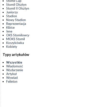
Stomil Cup
Stomil Olsztyn
Stomil II Olsztyn
Juniorzy
Stadion
Nowy Stadion
Reprezentacja
Kibice
Inne
OKS Stomilowcy
MOKS Stomil
Koszykówka
Kobiety
Typy artykułów
Wszystkie
Wiadomość
Wydarzenie
Artykuł
Wywiad
Felieton