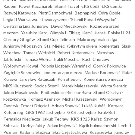
Radom
Paweł Kaczmarek
Stomil Travel
ŁKS Łódź
ŁKS Łomża
Rozwój Katowice
Piotr Darmochwał
Bez napinki
Odra Opole
Legia II Warszawa
stowarzyszenie "Stomil Ponad Wszystko"
Centralna Liga Juniorów
Dawid Mieczkowski
Rozmowa przed
meczem
Yasuhiro Katō
Olimpia II Elbląg
Kamil Kiereś
Polska U-21
Chrobry Głogów
Stomil Cup
felieton
Makroregionalna Liga
Juniorów Młodszych
Stal Mielec
(S)krytym okiem
komentarz
Śląsk
Wrocław
Tomasz Wełnicki
Robert Kiłdanowicz
Mirosław
Jabłoński
Tomasz Wełna
Irakli Meschia
Ruch Chorzów
Wołodymyr Kowal
Polonia Lidzbark Warmiński
Górnik Polkowice
Zagłębie Sosnowiec
komentarz po meczu
Mariusz Borkowski
Rafał
Kujawa
Jarosław Ratajczak
Polsat Sport
Komentarz po meczu
MKS Kluczbork
Socios Stomil
Marek Maleszewski
Warta Sieradz
Jakub Mosakowski
Podbeskidzie Bielsko-Biała
Stomil Olsztyn -
koszykówka
Tomasz Asensky
Michał Kraszewski
Wołodymyr
Tanczyk
Ernest Dzięcioł
Adrian Stawski
Lukáš Kubáň
Kotwica
Kołobrzeg
GKS 1962 Jastrzębie
GKS Jastrzębie
Bruk-Bet
Termalica Nieciecza
Jakub Tecław
KKS 1925 Kalisz
Szymon
Sobczak
Liczby i fakty
Adam Majewski
Kącik bukmacherski
Lech II
Poznań
Radunia Stężyca
Skra Częstochowa
Rozgrzewka
juniorzy