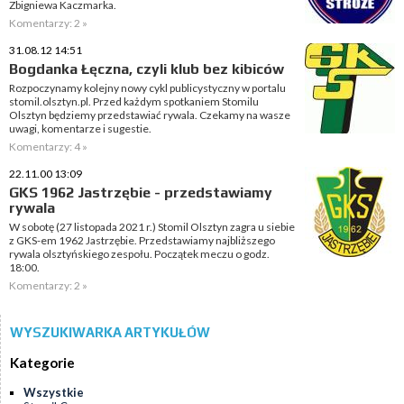
Zbigniewa Kaczmarka.
Komentarzy: 2 »
31.08.12 14:51
Bogdanka Łęczna, czyli klub bez kibiców
Rozpoczynamy kolejny nowy cykl publicystyczny w portalu
stomil.olsztyn.pl. Przed każdym spotkaniem Stomilu
Olsztyn będziemy przedstawiać rywala. Czekamy na wasze
uwagi, komentarze i sugestie.
Komentarzy: 4 »
22.11.00 13:09
GKS 1962 Jastrzębie - przedstawiamy
rywala
W sobotę (27 listopada 2021 r.) Stomil Olsztyn zagra u siebie
z GKS-em 1962 Jastrzębie. Przedstawiamy najbliższego
rywala olsztyńskiego zespołu. Początek meczu o godz.
18:00.
Komentarzy: 2 »
WYSZUKIWARKA ARTYKUŁÓW
Kategorie
Wszystkie