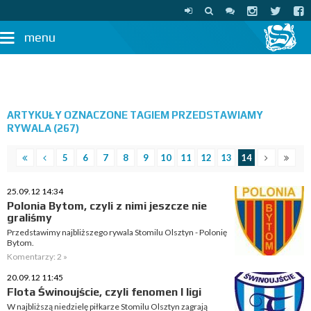
menu
ARTYKUŁY OZNACZONE TAGIEM PRZEDSTAWIAMY
RYWALA (267)
5
6
7
8
9
10
11
12
13
14
25.09.12 14:34
Polonia Bytom, czyli z nimi jeszcze nie
graliśmy
Przedstawimy najbliższego rywala Stomilu Olsztyn - Polonię
Bytom.
Komentarzy: 2 »
20.09.12 11:45
Flota Świnoujście, czyli fenomen I ligi
W najbliższą niedzielę piłkarze Stomilu Olsztyn zagrają