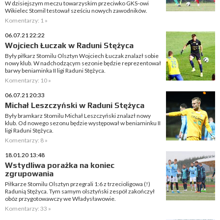
W dzisiejszym meczu towarzyskim przeciwko GKS-owi
Wikielec Stomil testował sześciu nowych zawodników.
Komentarzy: 1 »
06.07.21 22:22
Wojciech Łuczak w Raduni Stężyca
Były piłkarz Stomilu Olsztyn Wojciech Łuczak znalazł sobie
nowy klub. W nadchodzącym sezonie będzie reprezentował
barwy beniaminka II ligi Raduni Stężyca.
Komentarzy: 10 »
06.07.21 20:33
Michał Leszczyński w Raduni Stężyca
Były bramkarz Stomilu Michał Leszczyński znalazł nowy
klub. Od nowego sezonu będzie występował w beniaminku II
ligi Raduni Stężyca.
Komentarzy: 8 »
18.01.20 13:48
Wstydliwa porażka na koniec
zgrupowania
Piłkarze Stomilu Olsztyn przegrali 1:6 z trzecioligowa (!)
Radunią Stężyca. Tym samym olsztyński zespół zakończył
obóz przygotowawczy we Władysławowie.
Komentarzy: 33 »