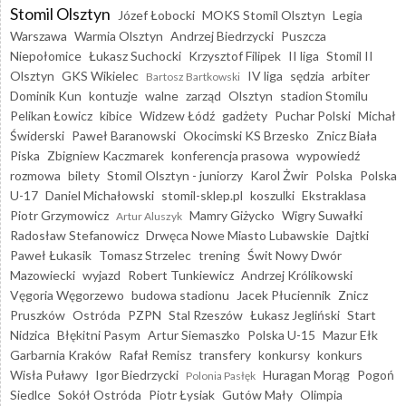
Stomil Olsztyn
Józef Łobocki
MOKS Stomil Olsztyn
Legia
Warszawa
Warmia Olsztyn
Andrzej Biedrzycki
Puszcza
Niepołomice
Łukasz Suchocki
Krzysztof Filipek
II liga
Stomil II
Olsztyn
GKS Wikielec
IV liga
sędzia
arbiter
Bartosz Bartkowski
Dominik Kun
kontuzje
walne
zarząd
Olsztyn
stadion Stomilu
Pelikan Łowicz
kibice
Widzew Łódź
gadżety
Puchar Polski
Michał
Świderski
Paweł Baranowski
Okocimski KS Brzesko
Znicz Biała
Piska
Zbigniew Kaczmarek
konferencja prasowa
wypowiedź
rozmowa
bilety
Stomil Olsztyn - juniorzy
Karol Żwir
Polska
Polska
U-17
Daniel Michałowski
stomil-sklep.pl
koszulki
Ekstraklasa
Piotr Grzymowicz
Mamry Giżycko
Wigry Suwałki
Artur Aluszyk
Radosław Stefanowicz
Drwęca Nowe Miasto Lubawskie
Dajtki
Paweł Łukasik
Tomasz Strzelec
trening
Świt Nowy Dwór
Mazowiecki
wyjazd
Robert Tunkiewicz
Andrzej Królikowski
Vęgoria Węgorzewo
budowa stadionu
Jacek Płuciennik
Znicz
Pruszków
Ostróda
PZPN
Stal Rzeszów
Łukasz Jegliński
Start
Nidzica
Błękitni Pasym
Artur Siemaszko
Polska U-15
Mazur Ełk
Garbarnia Kraków
Rafał Remisz
transfery
konkursy
konkurs
Wisła Puławy
Igor Biedrzycki
Huragan Morąg
Pogoń
Polonia Pasłęk
Siedlce
Sokół Ostróda
Piotr Łysiak
Gutów Mały
Olimpia