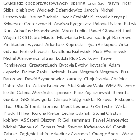
Grudziądz
obóz przygotowawczy
sparing
Pasym
Piotr
Erwin Sak
Skiba
plebiscyt
Wojciech Dziemidowicz
Jarocin
Michał
Leszczyński
Janusz Bucholc
Jacek Czałpiński
stomil.olsztyn.pl
Sylwester Czereszewski
Zawisza Bydgoszcz
Polonia Bytom
Patryk
Kun
Arkadiusz Mroczkowski
Motor Lublin
Paweł Głowacki
Emil
Wojda
DKS Dobre Miasto
Mławianka Mława
sparingi
Barczewo
Zin Stadion
wywiad
Arkadiusz Koprucki
Tęcza Biskupiec
Arka
Gdynia
Piotr Głowacki
Jagiellonia Białystok
Piotr Wypniewski
Michał Alancewicz
ultras
Łódzki Klub Sportowy
Paweł
Tomkiewicz
Grzegorz Lech
Bytovia Bytów
licytacje
Adam
Łopatko
Dolcan Ząbki
Jeziorak Iława
Mrągowia Mrągowo
Pisa
Barczewo
Dawid Szymonowicz
karnety
Chojniczanka Chojnice
Dobre Miasto
Zatoka Braniewo
Stal Stalowa Wola
WMZPN
żółte
kartki
Galeria Warmińska
sponsor
Piotr Zajączkowski
Rominta
Gołdap
GKS Stawiguda
Olimpia Elbląg
Łukta
Resovia
Biskupiec
I liga
Ultra(S)tomiL
treningi
Miedź Legnica
GKS Tychy
Wisła
Płock
III liga
Korona Kielce
Lechia Gdańsk
Stomil Olsztyn -
kobiety
AS Stomil Olsztyn
R-Gol
terminarz
Paweł Alancewicz
Michał Glanowski
Tomasz Ptak
Szymon Kaźmierowski
Górnik
Zabrze
Zagłębie Lubin
Arkadiusz Czarnecki
Orange Sport
Warta