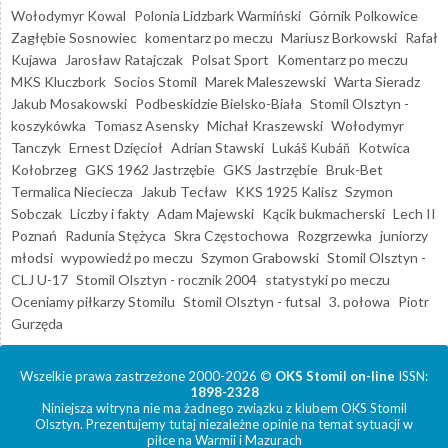
Wołodymyr Kowal
Polonia Lidzbark Warmiński
Górnik Polkowice
Zagłębie Sosnowiec
komentarz po meczu
Mariusz Borkowski
Rafał
Kujawa
Jarosław Ratajczak
Polsat Sport
Komentarz po meczu
MKS Kluczbork
Socios Stomil
Marek Maleszewski
Warta Sieradz
Jakub Mosakowski
Podbeskidzie Bielsko-Biała
Stomil Olsztyn -
koszykówka
Tomasz Asensky
Michał Kraszewski
Wołodymyr
Tanczyk
Ernest Dzięcioł
Adrian Stawski
Lukáš Kubáň
Kotwica
Kołobrzeg
GKS 1962 Jastrzębie
GKS Jastrzębie
Bruk-Bet
Termalica Nieciecza
Jakub Tecław
KKS 1925 Kalisz
Szymon
Sobczak
Liczby i fakty
Adam Majewski
Kącik bukmacherski
Lech II
Poznań
Radunia Stężyca
Skra Częstochowa
Rozgrzewka
juniorzy
młodsi
wypowiedź po meczu
Szymon Grabowski
Stomil Olsztyn -
CLJ U-17
Stomil Olsztyn - rocznik 2004
statystyki po meczu
Oceniamy piłkarzy Stomilu
Stomil Olsztyn - futsal
3. połowa
Piotr
Gurzęda
Wszelkie prawa zastrzeżone 2000-2026 ©
OKS Stomil on-line
ISSN:
1898-2328
Niniejsza witryna nie ma żadnego związku z klubem OKS Stomil
Olsztyn. Prezentujemy tutaj niezależne opinie na temat sytuacji w
piłce na Warmii i Mazurach