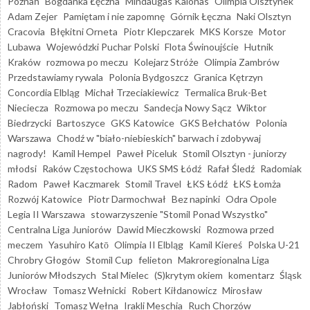
Poznań
Bogdanka Łęczna
Mindaugas Kalonas
Olimpia Olsztynek
Adam Zejer
Pamiętam i nie zapomnę
Górnik Łęczna
Naki Olsztyn
Cracovia
Błękitni Orneta
Piotr Klepczarek
MKS Korsze
Motor
Lubawa
Wojewódzki Puchar Polski
Flota Świnoujście
Hutnik
Kraków
rozmowa po meczu
Kolejarz Stróże
Olimpia Zambrów
Przedstawiamy rywala
Polonia Bydgoszcz
Granica Kętrzyn
Concordia Elbląg
Michał Trzeciakiewicz
Termalica Bruk-Bet
Nieciecza
Rozmowa po meczu
Sandecja Nowy Sącz
Wiktor
Biedrzycki
Bartoszyce
GKS Katowice
GKS Bełchatów
Polonia
Warszawa
Chodź w "biało-niebieskich" barwach i zdobywaj
nagrody!
Kamil Hempel
Paweł Piceluk
Stomil Olsztyn - juniorzy
młodsi
Raków Częstochowa
UKS SMS Łódź
Rafał Śledź
Radomiak
Radom
Paweł Kaczmarek
Stomil Travel
ŁKS Łódź
ŁKS Łomża
Rozwój Katowice
Piotr Darmochwał
Bez napinki
Odra Opole
Legia II Warszawa
stowarzyszenie "Stomil Ponad Wszystko"
Centralna Liga Juniorów
Dawid Mieczkowski
Rozmowa przed
meczem
Yasuhiro Katō
Olimpia II Elbląg
Kamil Kiereś
Polska U-21
Chrobry Głogów
Stomil Cup
felieton
Makroregionalna Liga
Juniorów Młodszych
Stal Mielec
(S)krytym okiem
komentarz
Śląsk
Wrocław
Tomasz Wełnicki
Robert Kiłdanowicz
Mirosław
Jabłoński
Tomasz Wełna
Irakli Meschia
Ruch Chorzów