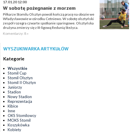
17.01.20 12:00
W sobotę pożegnanie z morzem
Piłkarze Stomilu Olsztyn powoli kończą pracę na obozie we
Władysławowie w ośrodku Cetniewo. W sobotę olsztyński
zespół rozegra czwarte spotkanie sparingowe. Olsztyńska
drużyna zmierzy się z III-ligową Redunią Steżyca.
Komentarzy: 8 »
WYSZUKIWARKA ARTYKUŁÓW
Kategorie
Wszystkie
Stomil Cup
Stomil Olsztyn
Stomil II Olsztyn
Juniorzy
Stadion
Nowy Stadion
Reprezentacja
Kibice
Inne
OKS Stomilowcy
MOKS Stomil
Koszykówka
Kobiety