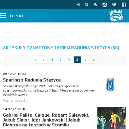
menu
ARTYKUŁY OZNACZONE TAGIEM RADUNIA STĘŻYCA (66)
1
2
3
4
08.12.21 12:33
Sparing z Radunią Stężycą
Stomil Olsztyn 8 lutego 2021 roku zagra spotkanie
sparingowe z Radunią Stężyca (II liga). Mecz ma się odbyć we
Władysławowie.
Komentarzy: 2 »
14.07.21 23:10
Gabriel Palito, Caique, Robert Sulewski,
Jakub Sinior, Igor Jankowski i Jakub
Białczyk na testach w Stomilu