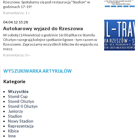
Rzeszowa. Spotykamy się pod restauracją "Stadion" w
godzinach 17-19!
Komentarzy: 1 »
04.04.12 15:28
Autokarowy wyjazd do Rzeszowa
W sobotę (14 kwietnia) o godzinie 16:00 piłkarze Stomilu
Olsztyn rozegrają kolejne spotkanie ligowe - tym razem w
Rzeszowie. Zapraszamy wszystkich kibiców do wyjazdu na
mecz.
Komentarzy: 0 »
WYSZUKIWARKA ARTYKUŁÓW
Kategorie
Wszystkie
Stomil Cup
Stomil Olsztyn
Stomil II Olsztyn
Juniorzy
Stadion
Nowy Stadion
Reprezentacja
Kibice
Inne