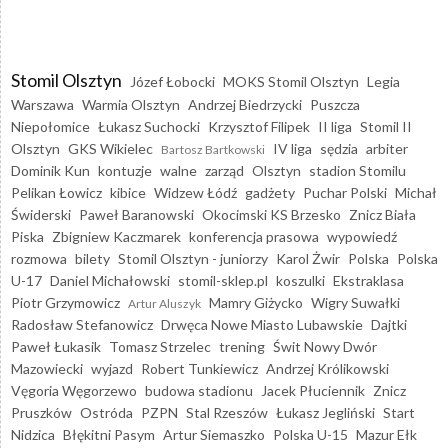
Stomil Olsztyn
Józef Łobocki
MOKS Stomil Olsztyn
Legia
Warszawa
Warmia Olsztyn
Andrzej Biedrzycki
Puszcza
Niepołomice
Łukasz Suchocki
Krzysztof Filipek
II liga
Stomil II
Olsztyn
GKS Wikielec
IV liga
sędzia
arbiter
Bartosz Bartkowski
Dominik Kun
kontuzje
walne
zarząd
Olsztyn
stadion Stomilu
Pelikan Łowicz
kibice
Widzew Łódź
gadżety
Puchar Polski
Michał
Świderski
Paweł Baranowski
Okocimski KS Brzesko
Znicz Biała
Piska
Zbigniew Kaczmarek
konferencja prasowa
wypowiedź
rozmowa
bilety
Stomil Olsztyn - juniorzy
Karol Żwir
Polska
Polska
U-17
Daniel Michałowski
stomil-sklep.pl
koszulki
Ekstraklasa
Piotr Grzymowicz
Mamry Giżycko
Wigry Suwałki
Artur Aluszyk
Radosław Stefanowicz
Drwęca Nowe Miasto Lubawskie
Dajtki
Paweł Łukasik
Tomasz Strzelec
trening
Świt Nowy Dwór
Mazowiecki
wyjazd
Robert Tunkiewicz
Andrzej Królikowski
Vęgoria Węgorzewo
budowa stadionu
Jacek Płuciennik
Znicz
Pruszków
Ostróda
PZPN
Stal Rzeszów
Łukasz Jegliński
Start
Nidzica
Błękitni Pasym
Artur Siemaszko
Polska U-15
Mazur Ełk