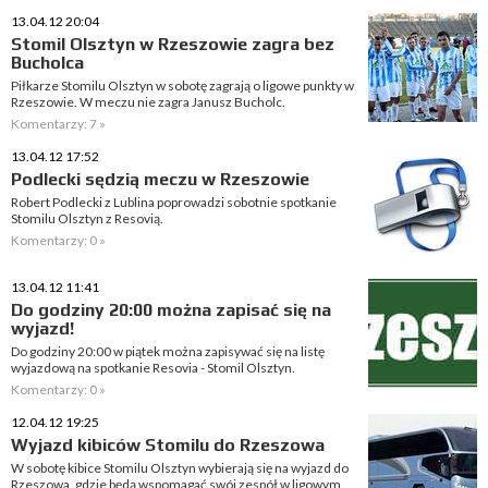
13.04.12 20:04
Stomil Olsztyn w Rzeszowie zagra bez
Bucholca
Piłkarze Stomilu Olsztyn w sobotę zagrają o ligowe punkty w
Rzeszowie. W meczu nie zagra Janusz Bucholc.
Komentarzy: 7 »
13.04.12 17:52
Podlecki sędzią meczu w Rzeszowie
Robert Podlecki z Lublina poprowadzi sobotnie spotkanie
Stomilu Olsztyn z Resovią.
Komentarzy: 0 »
13.04.12 11:41
Do godziny 20:00 można zapisać się na
wyjazd!
Do godziny 20:00 w piątek można zapisywać się na listę
wyjazdową na spotkanie Resovia - Stomil Olsztyn.
Komentarzy: 0 »
12.04.12 19:25
Wyjazd kibiców Stomilu do Rzeszowa
W sobotę kibice Stomilu Olsztyn wybierają się na wyjazd do
Rzeszowa, gdzie będą wspomagać swój zespół w ligowym