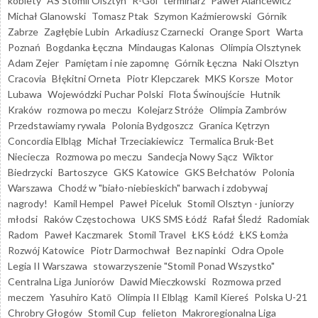
kobiety
AS Stomil Olsztyn
R-Gol
terminarz
Paweł Alancewicz
Michał Glanowski
Tomasz Ptak
Szymon Kaźmierowski
Górnik
Zabrze
Zagłębie Lubin
Arkadiusz Czarnecki
Orange Sport
Warta
Poznań
Bogdanka Łęczna
Mindaugas Kalonas
Olimpia Olsztynek
Adam Zejer
Pamiętam i nie zapomnę
Górnik Łęczna
Naki Olsztyn
Cracovia
Błękitni Orneta
Piotr Klepczarek
MKS Korsze
Motor
Lubawa
Wojewódzki Puchar Polski
Flota Świnoujście
Hutnik
Kraków
rozmowa po meczu
Kolejarz Stróże
Olimpia Zambrów
Przedstawiamy rywala
Polonia Bydgoszcz
Granica Kętrzyn
Concordia Elbląg
Michał Trzeciakiewicz
Termalica Bruk-Bet
Nieciecza
Rozmowa po meczu
Sandecja Nowy Sącz
Wiktor
Biedrzycki
Bartoszyce
GKS Katowice
GKS Bełchatów
Polonia
Warszawa
Chodź w "biało-niebieskich" barwach i zdobywaj
nagrody!
Kamil Hempel
Paweł Piceluk
Stomil Olsztyn - juniorzy
młodsi
Raków Częstochowa
UKS SMS Łódź
Rafał Śledź
Radomiak
Radom
Paweł Kaczmarek
Stomil Travel
ŁKS Łódź
ŁKS Łomża
Rozwój Katowice
Piotr Darmochwał
Bez napinki
Odra Opole
Legia II Warszawa
stowarzyszenie "Stomil Ponad Wszystko"
Centralna Liga Juniorów
Dawid Mieczkowski
Rozmowa przed
meczem
Yasuhiro Katō
Olimpia II Elbląg
Kamil Kiereś
Polska U-21
Chrobry Głogów
Stomil Cup
felieton
Makroregionalna Liga