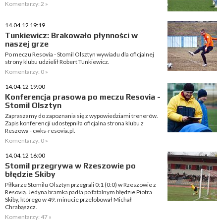
Komentarzy: 2 »
14.04.12 19:19
Tunkiewicz: Brakowało płynności w
naszej grze
Po meczu Resovia - Stomil Olsztyn wywiadu dla oficjalnej
strony klubu udzielił Robert Tunkiewicz.
Komentarzy: 0 »
14.04.12 19:00
Konferencja prasowa po meczu Resovia -
Stomil Olsztyn
Zapraszamy do zapoznania się z wypowiedziami trenerów.
Zapis konferencji udostępniła oficjalna strona klubu z
Reszowa - cwks-resovia.pl.
Komentarzy: 0 »
14.04.12 16:00
Stomil przegrywa w Rzeszowie po
błędzie Skiby
Piłkarze Stomilu Olsztyn przegrali 0:1 (0:0) w Rzeszowie z
Resovią. Jedyna bramka padła po fatalnym błędzie Piotra
Skiby, którego w 49. minucie przelobował Michał
Chrabąszcz.
Komentarzy: 47 »