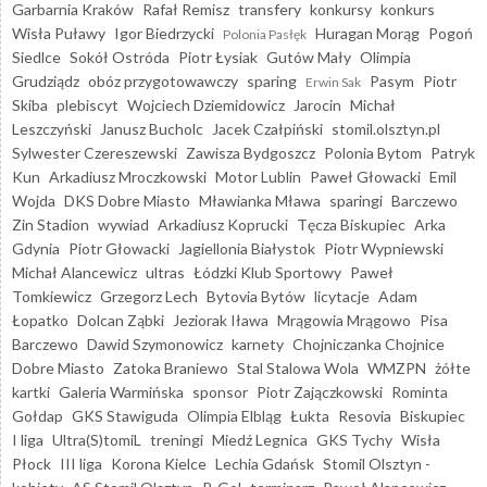
Garbarnia Kraków
Rafał Remisz
transfery
konkursy
konkurs
Wisła Puławy
Igor Biedrzycki
Huragan Morąg
Pogoń
Polonia Pasłęk
Siedlce
Sokół Ostróda
Piotr Łysiak
Gutów Mały
Olimpia
Grudziądz
obóz przygotowawczy
sparing
Pasym
Piotr
Erwin Sak
Skiba
plebiscyt
Wojciech Dziemidowicz
Jarocin
Michał
Leszczyński
Janusz Bucholc
Jacek Czałpiński
stomil.olsztyn.pl
Sylwester Czereszewski
Zawisza Bydgoszcz
Polonia Bytom
Patryk
Kun
Arkadiusz Mroczkowski
Motor Lublin
Paweł Głowacki
Emil
Wojda
DKS Dobre Miasto
Mławianka Mława
sparingi
Barczewo
Zin Stadion
wywiad
Arkadiusz Koprucki
Tęcza Biskupiec
Arka
Gdynia
Piotr Głowacki
Jagiellonia Białystok
Piotr Wypniewski
Michał Alancewicz
ultras
Łódzki Klub Sportowy
Paweł
Tomkiewicz
Grzegorz Lech
Bytovia Bytów
licytacje
Adam
Łopatko
Dolcan Ząbki
Jeziorak Iława
Mrągowia Mrągowo
Pisa
Barczewo
Dawid Szymonowicz
karnety
Chojniczanka Chojnice
Dobre Miasto
Zatoka Braniewo
Stal Stalowa Wola
WMZPN
żółte
kartki
Galeria Warmińska
sponsor
Piotr Zajączkowski
Rominta
Gołdap
GKS Stawiguda
Olimpia Elbląg
Łukta
Resovia
Biskupiec
I liga
Ultra(S)tomiL
treningi
Miedź Legnica
GKS Tychy
Wisła
Płock
III liga
Korona Kielce
Lechia Gdańsk
Stomil Olsztyn -