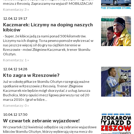
meczu z Resovią. Zapraszamy na wyjazd! MOBILIZACJA!
Komentarzy: 3 »
12.04.12 19:17
Kaczmarek: Liczymy na doping naszych
kibiców
- Super, że kibice jadą za nami ponad 500 kilometrów.
Liczymy na ich doping. To na pewno pomoże wykrzesać w
nas jeszcze więcej sił do gry na ciężkim terenie w
Rzeszowie - mówi Zbigniew Kaczmarek, trener Stomilu
Olsztyn.
Komentarzy: 1 »
12.04.12 14:28
Kto zagra w Rzeszowie?
Już w sobotę piłkarze Stomilu Olsztyn rozegrają ważne
spotkanie w Rzeszowie z Resovią. Trener Zbigniew
Kaczmarek nie będzie mógł skorzystać z usług Janusza
Bucholca, który opuści mecz ligowy pierwszy raz od 20
marca 2010 r. (grał w lidze...
Komentarzy: 0 »
10.04.12 17:50
W czwartek zebranie wyjazdowe!
W czwartek (12 kwietnia) odbędzie się zebranie wyjazdowe
kibiców Stomilu Olsztyn, którzy wybierają się na mecz do