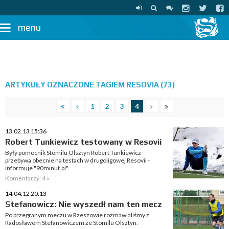
menu
ARTYKUŁY OZNACZONE TAGIEM RESOVIA (73)
1
2
3
4
13.02.13 15:36
Robert Tunkiewicz testowany w Resovii
Były pomocnik Stomilu Olsztyn Robert Tunkiewicz
przebywa obecnie na testach w drugoligowej Resovii -
informuje "90minut.pl".
Komentarzy: 4 »
14.04.12 20:13
Stefanowicz: Nie wyszedł nam ten mecz
Po przegranym meczu w Rzeszowie rozmawialiśmy z
Radosławem Stefanowiczem ze Stomilu Olsztyn.