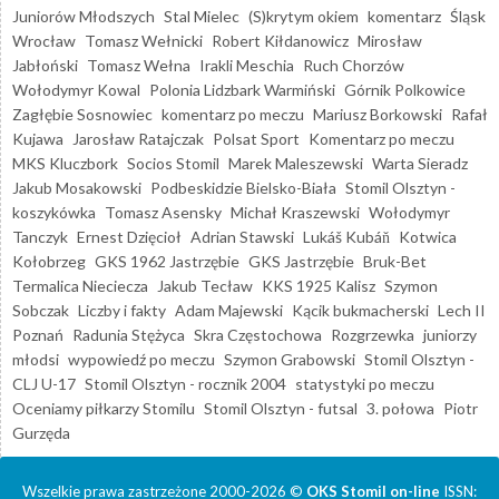
Juniorów Młodszych
Stal Mielec
(S)krytym okiem
komentarz
Śląsk
Wrocław
Tomasz Wełnicki
Robert Kiłdanowicz
Mirosław
Jabłoński
Tomasz Wełna
Irakli Meschia
Ruch Chorzów
Wołodymyr Kowal
Polonia Lidzbark Warmiński
Górnik Polkowice
Zagłębie Sosnowiec
komentarz po meczu
Mariusz Borkowski
Rafał
Kujawa
Jarosław Ratajczak
Polsat Sport
Komentarz po meczu
MKS Kluczbork
Socios Stomil
Marek Maleszewski
Warta Sieradz
Jakub Mosakowski
Podbeskidzie Bielsko-Biała
Stomil Olsztyn -
koszykówka
Tomasz Asensky
Michał Kraszewski
Wołodymyr
Tanczyk
Ernest Dzięcioł
Adrian Stawski
Lukáš Kubáň
Kotwica
Kołobrzeg
GKS 1962 Jastrzębie
GKS Jastrzębie
Bruk-Bet
Termalica Nieciecza
Jakub Tecław
KKS 1925 Kalisz
Szymon
Sobczak
Liczby i fakty
Adam Majewski
Kącik bukmacherski
Lech II
Poznań
Radunia Stężyca
Skra Częstochowa
Rozgrzewka
juniorzy
młodsi
wypowiedź po meczu
Szymon Grabowski
Stomil Olsztyn -
CLJ U-17
Stomil Olsztyn - rocznik 2004
statystyki po meczu
Oceniamy piłkarzy Stomilu
Stomil Olsztyn - futsal
3. połowa
Piotr
Gurzęda
Wszelkie prawa zastrzeżone 2000-2026 ©
OKS Stomil on-line
ISSN: