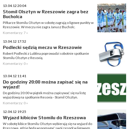
13.04.12 20:04
Stomil Olsztyn w Rzeszowie zagra bez
Bucholca
Piłkarze Stomilu Olsztyn w sobotę zagrają o ligowe punkty w
Rzeszowie. W meczu nie zagra Janusz Bucholc.
Komentarzy: 7 »
13.04.12 17:52
Podlecki sędzią meczu w Rzeszowie
Robert Podlecki z Lublina poprowadzi sobotnie spotkanie
Stomilu Olsztyn z Resovią.
Komentarzy: 0 »
13.04.12 11:41
Do godziny 20:00 można zapisać się na
wyjazd!
Do godziny 20:00 w piątek można zapisywać się na listę
wyjazdową na spotkanie Resovia - Stomil Olsztyn.
Komentarzy: 0 »
12.04.12 19:25
Wyjazd kibiców Stomilu do Rzeszowa
W sobotę kibice Stomilu Olsztyn wybierają się na wyjazd do
Rzeszowa, gdzie będą wspomagać swój zespół w ligowym