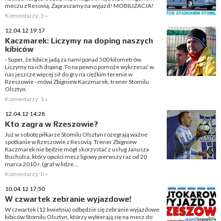
meczu z Resovią. Zapraszamy na wyjazd! MOBILIZACJA!
Komentarzy: 3 »
12.04.12 19:17
Kaczmarek: Liczymy na doping naszych
kibiców
- Super, że kibice jadą za nami ponad 500 kilometrów.
Liczymy na ich doping. To na pewno pomoże wykrzesać w
nas jeszcze więcej sił do gry na ciężkim terenie w
Rzeszowie - mówi Zbigniew Kaczmarek, trener Stomilu
Olsztyn.
Komentarzy: 1 »
12.04.12 14:28
Kto zagra w Rzeszowie?
Już w sobotę piłkarze Stomilu Olsztyn rozegrają ważne
spotkanie w Rzeszowie z Resovią. Trener Zbigniew
Kaczmarek nie będzie mógł skorzystać z usług Janusza
Bucholca, który opuści mecz ligowy pierwszy raz od 20
marca 2010 r. (grał w lidze...
Komentarzy: 0 »
10.04.12 17:50
W czwartek zebranie wyjazdowe!
W czwartek (12 kwietnia) odbędzie się zebranie wyjazdowe
kibiców Stomilu Olsztyn, którzy wybierają się na mecz do