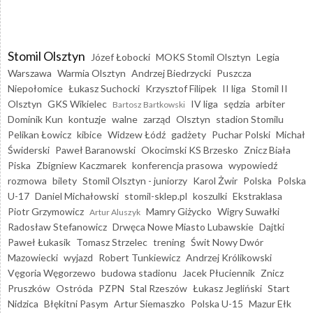
Stomil Olsztyn
Józef Łobocki
MOKS Stomil Olsztyn
Legia
Warszawa
Warmia Olsztyn
Andrzej Biedrzycki
Puszcza
Niepołomice
Łukasz Suchocki
Krzysztof Filipek
II liga
Stomil II
Olsztyn
GKS Wikielec
IV liga
sędzia
arbiter
Bartosz Bartkowski
Dominik Kun
kontuzje
walne
zarząd
Olsztyn
stadion Stomilu
Pelikan Łowicz
kibice
Widzew Łódź
gadżety
Puchar Polski
Michał
Świderski
Paweł Baranowski
Okocimski KS Brzesko
Znicz Biała
Piska
Zbigniew Kaczmarek
konferencja prasowa
wypowiedź
rozmowa
bilety
Stomil Olsztyn - juniorzy
Karol Żwir
Polska
Polska
U-17
Daniel Michałowski
stomil-sklep.pl
koszulki
Ekstraklasa
Piotr Grzymowicz
Mamry Giżycko
Wigry Suwałki
Artur Aluszyk
Radosław Stefanowicz
Drwęca Nowe Miasto Lubawskie
Dajtki
Paweł Łukasik
Tomasz Strzelec
trening
Świt Nowy Dwór
Mazowiecki
wyjazd
Robert Tunkiewicz
Andrzej Królikowski
Vęgoria Węgorzewo
budowa stadionu
Jacek Płuciennik
Znicz
Pruszków
Ostróda
PZPN
Stal Rzeszów
Łukasz Jegliński
Start
Nidzica
Błękitni Pasym
Artur Siemaszko
Polska U-15
Mazur Ełk