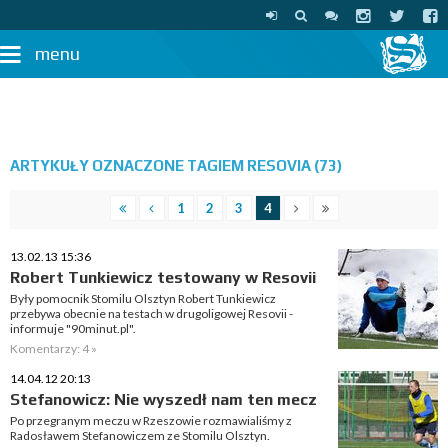
menu
ARTYKUŁY OZNACZONE TAGIEM RESOVIA (73)
1
2
3
4
13.02.13 15:36
Robert Tunkiewicz testowany w Resovii
Były pomocnik Stomilu Olsztyn Robert Tunkiewicz
przebywa obecnie na testach w drugoligowej Resovii -
informuje "90minut.pl".
Komentarzy: 4 »
14.04.12 20:13
Stefanowicz: Nie wyszedł nam ten mecz
Po przegranym meczu w Rzeszowie rozmawialiśmy z
Radosławem Stefanowiczem ze Stomilu Olsztyn.