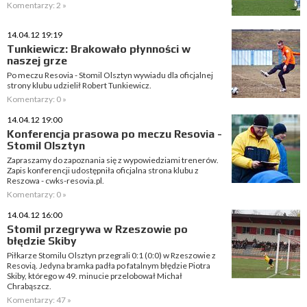
Komentarzy: 2 »
14.04.12 19:19
Tunkiewicz: Brakowało płynności w
naszej grze
Po meczu Resovia - Stomil Olsztyn wywiadu dla oficjalnej
strony klubu udzielił Robert Tunkiewicz.
Komentarzy: 0 »
14.04.12 19:00
Konferencja prasowa po meczu Resovia -
Stomil Olsztyn
Zapraszamy do zapoznania się z wypowiedziami trenerów.
Zapis konferencji udostępniła oficjalna strona klubu z
Reszowa - cwks-resovia.pl.
Komentarzy: 0 »
14.04.12 16:00
Stomil przegrywa w Rzeszowie po
błędzie Skiby
Piłkarze Stomilu Olsztyn przegrali 0:1 (0:0) w Rzeszowie z
Resovią. Jedyna bramka padła po fatalnym błędzie Piotra
Skiby, którego w 49. minucie przelobował Michał
Chrabąszcz.
Komentarzy: 47 »