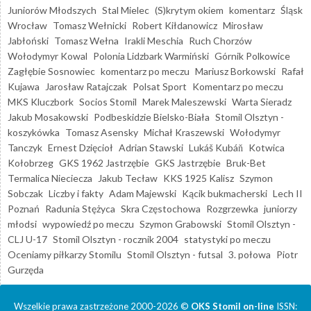
Juniorów Młodszych
Stal Mielec
(S)krytym okiem
komentarz
Śląsk
Wrocław
Tomasz Wełnicki
Robert Kiłdanowicz
Mirosław
Jabłoński
Tomasz Wełna
Irakli Meschia
Ruch Chorzów
Wołodymyr Kowal
Polonia Lidzbark Warmiński
Górnik Polkowice
Zagłębie Sosnowiec
komentarz po meczu
Mariusz Borkowski
Rafał
Kujawa
Jarosław Ratajczak
Polsat Sport
Komentarz po meczu
MKS Kluczbork
Socios Stomil
Marek Maleszewski
Warta Sieradz
Jakub Mosakowski
Podbeskidzie Bielsko-Biała
Stomil Olsztyn -
koszykówka
Tomasz Asensky
Michał Kraszewski
Wołodymyr
Tanczyk
Ernest Dzięcioł
Adrian Stawski
Lukáš Kubáň
Kotwica
Kołobrzeg
GKS 1962 Jastrzębie
GKS Jastrzębie
Bruk-Bet
Termalica Nieciecza
Jakub Tecław
KKS 1925 Kalisz
Szymon
Sobczak
Liczby i fakty
Adam Majewski
Kącik bukmacherski
Lech II
Poznań
Radunia Stężyca
Skra Częstochowa
Rozgrzewka
juniorzy
młodsi
wypowiedź po meczu
Szymon Grabowski
Stomil Olsztyn -
CLJ U-17
Stomil Olsztyn - rocznik 2004
statystyki po meczu
Oceniamy piłkarzy Stomilu
Stomil Olsztyn - futsal
3. połowa
Piotr
Gurzęda
Wszelkie prawa zastrzeżone 2000-2026 ©
OKS Stomil on-line
ISSN: