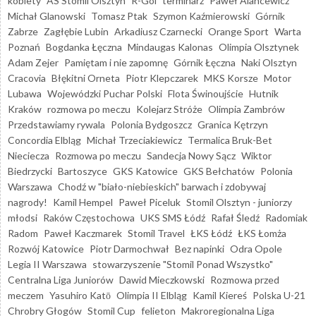
kobiety
AS Stomil Olsztyn
R-Gol
terminarz
Paweł Alancewicz
Michał Glanowski
Tomasz Ptak
Szymon Kaźmierowski
Górnik
Zabrze
Zagłębie Lubin
Arkadiusz Czarnecki
Orange Sport
Warta
Poznań
Bogdanka Łęczna
Mindaugas Kalonas
Olimpia Olsztynek
Adam Zejer
Pamiętam i nie zapomnę
Górnik Łęczna
Naki Olsztyn
Cracovia
Błękitni Orneta
Piotr Klepczarek
MKS Korsze
Motor
Lubawa
Wojewódzki Puchar Polski
Flota Świnoujście
Hutnik
Kraków
rozmowa po meczu
Kolejarz Stróże
Olimpia Zambrów
Przedstawiamy rywala
Polonia Bydgoszcz
Granica Kętrzyn
Concordia Elbląg
Michał Trzeciakiewicz
Termalica Bruk-Bet
Nieciecza
Rozmowa po meczu
Sandecja Nowy Sącz
Wiktor
Biedrzycki
Bartoszyce
GKS Katowice
GKS Bełchatów
Polonia
Warszawa
Chodź w "biało-niebieskich" barwach i zdobywaj
nagrody!
Kamil Hempel
Paweł Piceluk
Stomil Olsztyn - juniorzy
młodsi
Raków Częstochowa
UKS SMS Łódź
Rafał Śledź
Radomiak
Radom
Paweł Kaczmarek
Stomil Travel
ŁKS Łódź
ŁKS Łomża
Rozwój Katowice
Piotr Darmochwał
Bez napinki
Odra Opole
Legia II Warszawa
stowarzyszenie "Stomil Ponad Wszystko"
Centralna Liga Juniorów
Dawid Mieczkowski
Rozmowa przed
meczem
Yasuhiro Katō
Olimpia II Elbląg
Kamil Kiereś
Polska U-21
Chrobry Głogów
Stomil Cup
felieton
Makroregionalna Liga