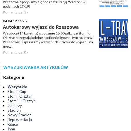
Rzeszowa. Spotykamy się pod restauracją "Stadion" w
godzinach 17-19!
Komentarzy: 1 »
04.04.12 15:28
Autokarowy wyjazd do Rzeszowa
W sobotę (14 kwietnia) o godzinie 16:00 piłkarze Stomilu
Olsztyn rozegrają kolejne spotkanie ligowe - tym razem w
Rzeszowie. Zapraszamy wszystkich kibiców do wyjazdu na
mecz.
Komentarzy: 0 »
WYSZUKIWARKA ARTYKUŁÓW
Kategorie
Wszystkie
Stomil Cup
Stomil Olsztyn
Stomil II Olsztyn
Juniorzy
Stadion
Nowy Stadion
Reprezentacja
Kibice
Inne