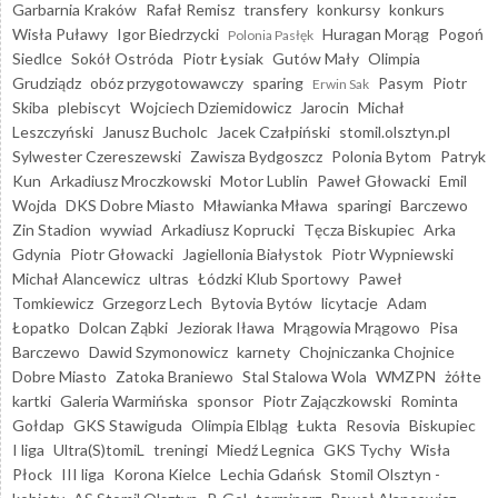
Garbarnia Kraków
Rafał Remisz
transfery
konkursy
konkurs
Wisła Puławy
Igor Biedrzycki
Huragan Morąg
Pogoń
Polonia Pasłęk
Siedlce
Sokół Ostróda
Piotr Łysiak
Gutów Mały
Olimpia
Grudziądz
obóz przygotowawczy
sparing
Pasym
Piotr
Erwin Sak
Skiba
plebiscyt
Wojciech Dziemidowicz
Jarocin
Michał
Leszczyński
Janusz Bucholc
Jacek Czałpiński
stomil.olsztyn.pl
Sylwester Czereszewski
Zawisza Bydgoszcz
Polonia Bytom
Patryk
Kun
Arkadiusz Mroczkowski
Motor Lublin
Paweł Głowacki
Emil
Wojda
DKS Dobre Miasto
Mławianka Mława
sparingi
Barczewo
Zin Stadion
wywiad
Arkadiusz Koprucki
Tęcza Biskupiec
Arka
Gdynia
Piotr Głowacki
Jagiellonia Białystok
Piotr Wypniewski
Michał Alancewicz
ultras
Łódzki Klub Sportowy
Paweł
Tomkiewicz
Grzegorz Lech
Bytovia Bytów
licytacje
Adam
Łopatko
Dolcan Ząbki
Jeziorak Iława
Mrągowia Mrągowo
Pisa
Barczewo
Dawid Szymonowicz
karnety
Chojniczanka Chojnice
Dobre Miasto
Zatoka Braniewo
Stal Stalowa Wola
WMZPN
żółte
kartki
Galeria Warmińska
sponsor
Piotr Zajączkowski
Rominta
Gołdap
GKS Stawiguda
Olimpia Elbląg
Łukta
Resovia
Biskupiec
I liga
Ultra(S)tomiL
treningi
Miedź Legnica
GKS Tychy
Wisła
Płock
III liga
Korona Kielce
Lechia Gdańsk
Stomil Olsztyn -