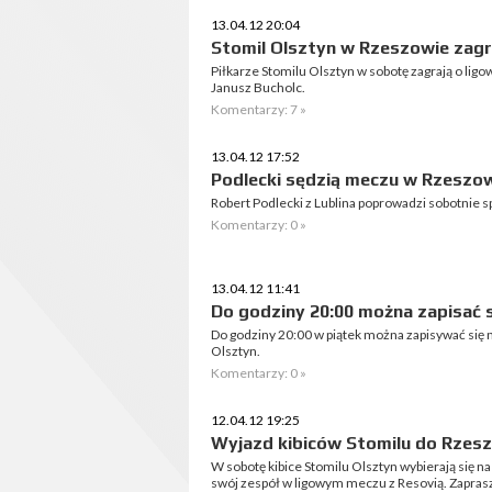
13.04.12 20:04
Stomil Olsztyn w Rzeszowie zagr
Piłkarze Stomilu Olsztyn w sobotę zagrają o li
Janusz Bucholc.
Komentarzy: 7 »
13.04.12 17:52
Podlecki sędzią meczu w Rzeszo
Robert Podlecki z Lublina poprowadzi sobotnie s
Komentarzy: 0 »
13.04.12 11:41
Do godziny 20:00 można zapisać s
Do godziny 20:00 w piątek można zapisywać się n
Olsztyn.
Komentarzy: 0 »
12.04.12 19:25
Wyjazd kibiców Stomilu do Rzes
W sobotę kibice Stomilu Olsztyn wybierają się 
swój zespół w ligowym meczu z Resovią. Zapr