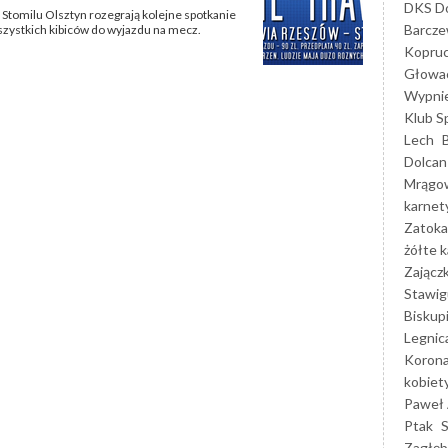
DKS Do
e Stomilu Olsztyn rozegrają kolejne spotkanie
Barcz
zystkich kibiców do wyjazdu na mecz.
Kopruc
Głowa
Wypni
Klub S
Lech
Dolcan
Mrągo
karnet
Zatoka
żółte k
Zającz
Stawig
Biskup
Legnic
Korona
kobiet
Paweł 
Ptak
Zagłęb