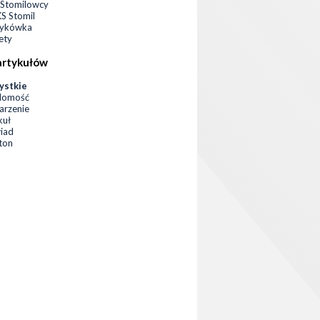
Stomilowcy
 Stomil
zykówka
ety
artykułów
ystkie
domość
rzenie
kuł
iad
eton