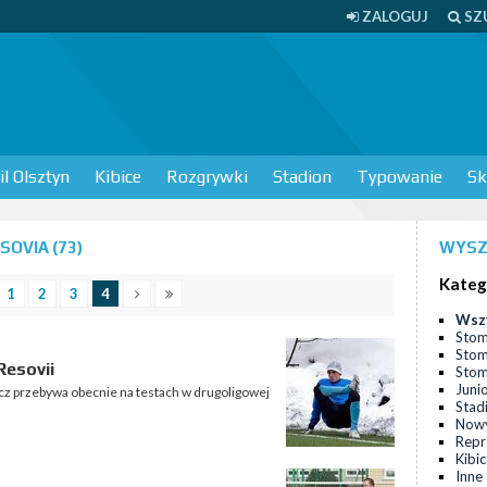
ZALOGUJ
SZ
l Olsztyn
Kibice
Rozgrywki
Stadion
Typowanie
Sk
OVIA (73)
WYSZ
Kateg
1
2
3
4
Wsz
Stom
Stom
Resovii
Stomi
Juni
cz przebywa obecnie na testach w drugoligowej
Stad
Nowy
Repr
Kibi
Inne