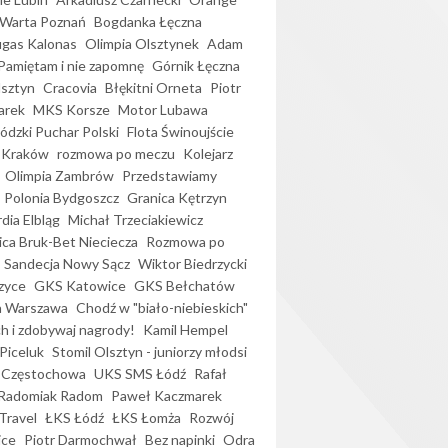
Warta Poznań
Bogdanka Łęczna
gas Kalonas
Olimpia Olsztynek
Adam
Pamiętam i nie zapomnę
Górnik Łęczna
lsztyn
Cracovia
Błękitni Orneta
Piotr
arek
MKS Korsze
Motor Lubawa
dzki Puchar Polski
Flota Świnoujście
 Kraków
rozmowa po meczu
Kolejarz
Olimpia Zambrów
Przedstawiamy
Polonia Bydgoszcz
Granica Kętrzyn
dia Elbląg
Michał Trzeciakiewicz
ica Bruk-Bet Nieciecza
Rozmowa po
Sandecja Nowy Sącz
Wiktor Biedrzycki
zyce
GKS Katowice
GKS Bełchatów
a Warszawa
Chodź w "biało-niebieskich"
h i zdobywaj nagrody!
Kamil Hempel
Piceluk
Stomil Olsztyn - juniorzy młodsi
 Częstochowa
UKS SMS Łódź
Rafał
Radomiak Radom
Paweł Kaczmarek
Travel
ŁKS Łódź
ŁKS Łomża
Rozwój
ice
Piotr Darmochwał
Bez napinki
Odra