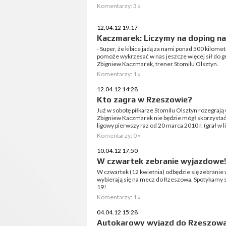
Komentarzy: 3 »
12.04.12 19:17
Kaczmarek: Liczymy na doping na
- Super, że kibice jadą za nami ponad 500 kilome
pomoże wykrzesać w nas jeszcze więcej sił do g
Zbigniew Kaczmarek, trener Stomilu Olsztyn.
Komentarzy: 1 »
12.04.12 14:28
Kto zagra w Rzeszowie?
Już w sobotę piłkarze Stomilu Olsztyn rozegraj
Zbigniew Kaczmarek nie będzie mógł skorzystać 
ligowy pierwszy raz od 20 marca 2010 r. (grał w li
Komentarzy: 0 »
10.04.12 17:50
W czwartek zebranie wyjazdowe!
W czwartek (12 kwietnia) odbędzie się zebranie
wybierają się na mecz do Rzeszowa. Spotykamy s
19!
Komentarzy: 1 »
04.04.12 15:28
Autokarowy wyjazd do Rzeszow