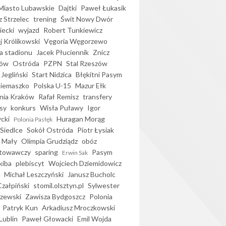
iasto Lubawskie
Dajtki
Paweł Łukasik
 Strzelec
trening
Świt Nowy Dwór
ecki
wyjazd
Robert Tunkiewicz
j Królikowski
Vęgoria Węgorzewo
 stadionu
Jacek Płuciennik
Znicz
ków
Ostróda
PZPN
Stal Rzeszów
Jegliński
Start Nidzica
Błękitni Pasym
Siemaszko
Polska U-15
Mazur Ełk
nia Kraków
Rafał Remisz
transfery
sy
konkurs
Wisła Puławy
Igor
ycki
Huragan Morąg
Polonia Pasłęk
Siedlce
Sokół Ostróda
Piotr Łysiak
 Mały
Olimpia Grudziądz
obóz
otowawczy
sparing
Pasym
Erwin Sak
kiba
plebiscyt
Wojciech Dziemidowicz
Michał Leszczyński
Janusz Bucholc
Czałpiński
stomil.olsztyn.pl
Sylwester
zewski
Zawisza Bydgoszcz
Polonia
Patryk Kun
Arkadiusz Mroczkowski
Lublin
Paweł Głowacki
Emil Wojda