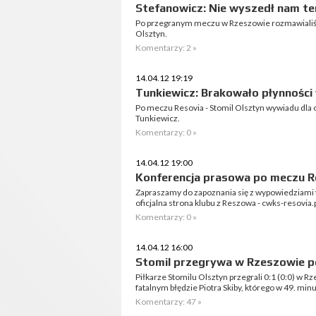
Stefanowicz: Nie wyszedł nam t
Po przegranym meczu w Rzeszowie rozmawiali
Olsztyn.
Komentarzy: 2 »
14.04.12 19:19
Tunkiewicz: Brakowało płynności 
Po meczu Resovia - Stomil Olsztyn wywiadu dla of
Tunkiewicz.
Komentarzy: 0 »
14.04.12 19:00
Konferencja prasowa po meczu Re
Zapraszamy do zapoznania się z wypowiedziami 
oficjalna strona klubu z Reszowa - cwks-resovia.p
Komentarzy: 0 »
14.04.12 16:00
Stomil przegrywa w Rzeszowie po
Piłkarze Stomilu Olsztyn przegrali 0:1 (0:0) w R
fatalnym błędzie Piotra Skiby, którego w 49. mi
Komentarzy: 47 »