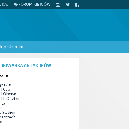
UKAJ
FORUM KIBICÓW
lep Stomilu
UKIWARKA ARTYKUŁÓW
orie
ystkie
il Cup
il Olsztyn
l II Olsztyn
orzy
ion
 Stadion
ezentacja
ce