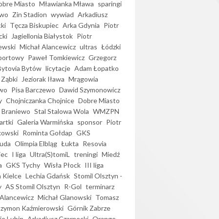
bre Miasto
Mławianka Mława
sparingi
ewo
Zin Stadion
wywiad
Arkadiusz
ki
Tęcza Biskupiec
Arka Gdynia
Piotr
cki
Jagiellonia Białystok
Piotr
ewski
Michał Alancewicz
ultras
Łódzki
portowy
Paweł Tomkiewicz
Grzegorz
Bytovia Bytów
licytacje
Adam Łopatko
 Ząbki
Jeziorak Iława
Mrągowia
wo
Pisa Barczewo
Dawid Szymonowicz
y
Chojniczanka Chojnice
Dobre Miasto
 Braniewo
Stal Stalowa Wola
WMZPN
artki
Galeria Warmińska
sponsor
Piotr
kowski
Rominta Gołdap
GKS
uda
Olimpia Elbląg
Łukta
Resovia
iec
I liga
Ultra(S)tomiL
treningi
Miedź
a
GKS Tychy
Wisła Płock
III liga
 Kielce
Lechia Gdańsk
Stomil Olsztyn -
y
AS Stomil Olsztyn
R-Gol
terminarz
Alancewicz
Michał Glanowski
Tomasz
Szymon Kaźmierowski
Górnik Zabrze
ie Lubin
Arkadiusz Czarnecki
Orange