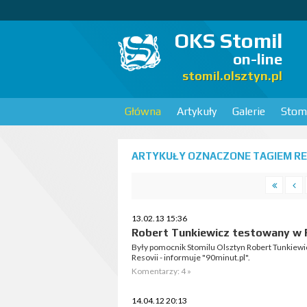
OKS Stomil
on-line
stomil.olsztyn.pl
Główna
Artykuły
Galerie
Stomi
ARTYKUŁY OZNACZONE TAGIEM RES
13.02.13 15:36
Robert Tunkiewicz testowany w 
Były pomocnik Stomilu Olsztyn Robert Tunkiewi
Resovii - informuje "90minut.pl".
Komentarzy: 4 »
14.04.12 20:13