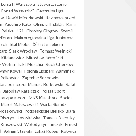
Legia II Warszawa
stowarzyszenie
l Ponad Wszystko"
Centralna Liga
ów
Dawid Mieczkowski
Rozmowa przed
m
Yasuhiro Katō
Olimpia II Elbląg
Kamil
Polska U-21
Chrobry Głogów
Stomil
elieton
Makroregionalna Liga Juniorów
zych
Stal Mielec
(S)krytym okiem
arz
Śląsk Wrocław
Tomasz Wełnicki
 Kiłdanowicz
Mirosław Jabłoński
z Wełna
Irakli Meschia
Ruch Chorzów
ymyr Kowal
Polonia Lidzbark Warmiński
 Polkowice
Zagłębie Sosnowiec
arz po meczu
Mariusz Borkowski
Rafał
a
Jarosław Ratajczak
Polsat Sport
arz po meczu
MKS Kluczbork
Socios
Marek Maleszewski
Warta Sieradz
Mosakowski
Podbeskidzie Bielsko-Biała
 Olsztyn - koszykówka
Tomasz Asensky
 Kraszewski
Wołodymyr Tanczyk
Ernest
ł
Adrian Stawski
Lukáš Kubáň
Kotwica