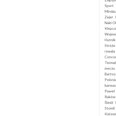
Sport
Mindau
Zejer
Naki O
Klepcz
Wojewó
Hutnik
Stróże
rywala
Concor
Termal
meczu
Bartos
Poloni
barwac
Paweł 
Raków
Śledź
Stomil 
Katow