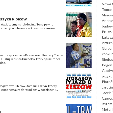
Nowe M
Tomasz
Mazowi
szych kibiców
Andrze
trów. Liczymy na ich doping. To na pewno
budowa
ry na ciężkim terenie w Rzeszowie - mówi
Prusz
Łukasz 
Artur 
Garbar
konkur
ą ważne spotkanie w Rzeszowie z Resovią. Trener
z usług Janusza Bucholca, który opuści mecz
Biedrz
dze...
Pogoń 
Gutów
przyg
Piotr S
 wyjazdowe kibiców Stomilu Olsztyn, którzy
Jarocin
ię pod restauracją "Stadion" w godzinach 17-
Jacek 
Czeres
Bytom
Motor 
a