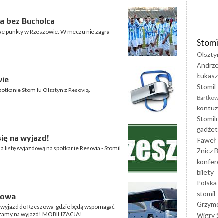
a bez Bucholca
gowe punkty w Rzeszowie. W meczu nie zagra
Stomi
Olszty
Andrze
Łukasz
wie
Stomil 
potkanie Stomilu Olsztyn z Resovią.
Bartkow
kontuz
Stomil
gadżet
ię na wyjazd!
Paweł 
a listę wyjazdową na spotkanie Resovia - Stomil
Znicz B
konfer
bilety
Polska
stomil-
zowa
Grzym
na wyjazd do Rzeszowa, gdzie będą wspomagać
aszamy na wyjazd! MOBILIZACJA!
Wigry 