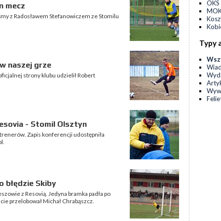
OKS 
en mecz
MOKS
śmy z Radosławem Stefanowiczem ze Stomilu
Kos
Kobi
Typy 
Wsz
w naszej grze
Wia
Wyda
icjalnej strony klubu udzielił Robert
Arty
Wyw
Feli
sovia - Stomil Olsztyn
trenerów. Zapis konferencji udostępniła
l.
 błędzie Skiby
zeszowie z Resovią. Jedyna bramka padła po
nucie przelobował Michał Chrabąszcz.