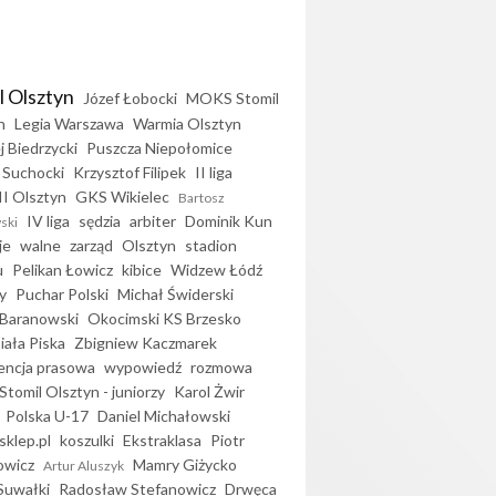
l Olsztyn
Józef Łobocki
MOKS Stomil
n
Legia Warszawa
Warmia Olsztyn
j Biedrzycki
Puszcza Niepołomice
 Suchocki
Krzysztof Filipek
II liga
II Olsztyn
GKS Wikielec
Bartosz
IV liga
sędzia
arbiter
Dominik Kun
ski
je
walne
zarząd
Olsztyn
stadion
u
Pelikan Łowicz
kibice
Widzew Łódź
y
Puchar Polski
Michał Świderski
Baranowski
Okocimski KS Brzesko
iała Piska
Zbigniew Kaczmarek
encja prasowa
wypowiedź
rozmowa
Stomil Olsztyn - juniorzy
Karol Żwir
Polska U-17
Daniel Michałowski
sklep.pl
koszulki
Ekstraklasa
Piotr
owicz
Mamry Giżycko
Artur Aluszyk
Suwałki
Radosław Stefanowicz
Drwęca