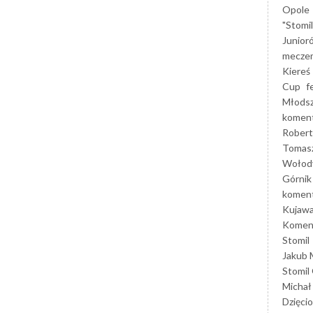
Opole
"Stomi
Junior
mecze
Kiereś
Cup
f
Młods
koment
Robert
Tomas
Wołod
Górnik
koment
Kujaw
Koment
Stomil
Jakub 
Stomil
Michał
Dzięcio