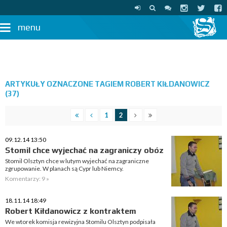
menu
ARTYKUŁY OZNACZONE TAGIEM ROBERT KIŁDANOWICZ
(37)
1
2
09.12.14 13:50
Stomil chce wyjechać na zagraniczy obóz
Stomil Olsztyn chce w lutym wyjechać na zagraniczne
zgrupowanie. W planach są Cypr lub Niemcy.
Komentarzy: 9 »
18.11.14 18:49
Robert Kiłdanowicz z kontraktem
We wtorek komisja rewizyjna Stomilu Olsztyn podpisała