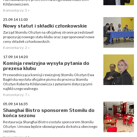
Kiłdanowiczem.
Komentarzy: 5 »
25.09.14 11:03
Nowy statut i składki członkowskie
Zarząd Stomilu Olsztyn na oficjalnej stronie przedstawił
propozycję nowego statu klubu oraz zaproponował nowe
ceny składek członkowskich.
Komentarzy: 2 »
17.09.14 14:20
Komisja rewizyjna wysyła pytania do
prezesa klubu
Przewodnicząca komisji rewizyjnej Stomilu Olsztyn Ewa
Bagińska wysłała oficjalne pismo do prezesa Stomilu
Olsztyn Roberta Kiłdanowicza z pytaniami dotyczącymi
najbliższego walnego.
Komentarzy: 7 »
05.09.14 16:35
Shanghai Bistro sponsorem Stomilu do
końca sezonu
Restauracja Shanghai Bistro została sponsorem Stomilu
Olsztyn. Umowa będzie obowiązywała do końca obecnego
sezonu.