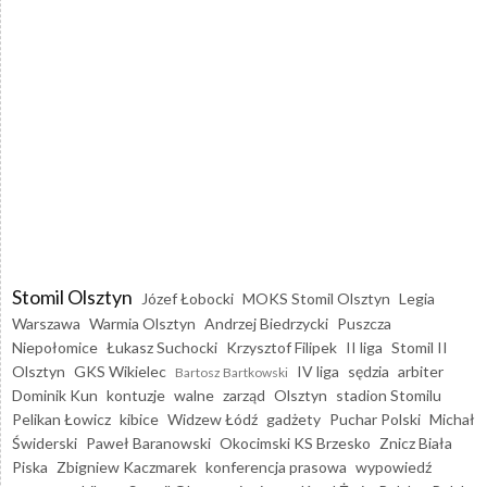
Stomil Olsztyn
Józef Łobocki
MOKS Stomil Olsztyn
Legia
Warszawa
Warmia Olsztyn
Andrzej Biedrzycki
Puszcza
Niepołomice
Łukasz Suchocki
Krzysztof Filipek
II liga
Stomil II
Olsztyn
GKS Wikielec
IV liga
sędzia
arbiter
Bartosz Bartkowski
Dominik Kun
kontuzje
walne
zarząd
Olsztyn
stadion Stomilu
Pelikan Łowicz
kibice
Widzew Łódź
gadżety
Puchar Polski
Michał
Świderski
Paweł Baranowski
Okocimski KS Brzesko
Znicz Biała
Piska
Zbigniew Kaczmarek
konferencja prasowa
wypowiedź