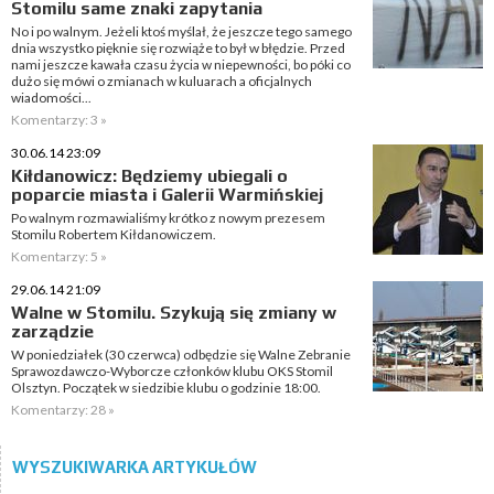
Stomilu same znaki zapytania
No i po walnym. Jeżeli ktoś myślał, że jeszcze tego samego
dnia wszystko pięknie się rozwiąże to był w błędzie. Przed
nami jeszcze kawała czasu życia w niepewności, bo póki co
dużo się mówi o zmianach w kuluarach a oficjalnych
wiadomości...
Komentarzy: 3 »
30.06.14 23:09
Kiłdanowicz: Będziemy ubiegali o
poparcie miasta i Galerii Warmińskiej
Po walnym rozmawialiśmy krótko z nowym prezesem
Stomilu Robertem Kiłdanowiczem.
Komentarzy: 5 »
29.06.14 21:09
Walne w Stomilu. Szykują się zmiany w
zarządzie
W poniedziałek (30 czerwca) odbędzie się Walne Zebranie
Sprawozdawczo-Wyborcze członków klubu OKS Stomil
Olsztyn. Początek w siedzibie klubu o godzinie 18:00.
Komentarzy: 28 »
WYSZUKIWARKA ARTYKUŁÓW