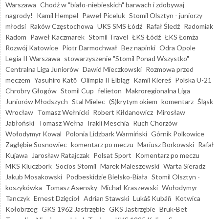
Warszawa
Chodź w "biało-niebieskich" barwach i zdobywaj
nagrody!
Kamil Hempel
Paweł Piceluk
Stomil Olsztyn - juniorzy
młodsi
Raków Częstochowa
UKS SMS Łódź
Rafał Śledź
Radomiak
Radom
Paweł Kaczmarek
Stomil Travel
ŁKS Łódź
ŁKS Łomża
Rozwój Katowice
Piotr Darmochwał
Bez napinki
Odra Opole
Legia II Warszawa
stowarzyszenie "Stomil Ponad Wszystko"
Centralna Liga Juniorów
Dawid Mieczkowski
Rozmowa przed
meczem
Yasuhiro Katō
Olimpia II Elbląg
Kamil Kiereś
Polska U-21
Chrobry Głogów
Stomil Cup
felieton
Makroregionalna Liga
Juniorów Młodszych
Stal Mielec
(S)krytym okiem
komentarz
Śląsk
Wrocław
Tomasz Wełnicki
Robert Kiłdanowicz
Mirosław
Jabłoński
Tomasz Wełna
Irakli Meschia
Ruch Chorzów
Wołodymyr Kowal
Polonia Lidzbark Warmiński
Górnik Polkowice
Zagłębie Sosnowiec
komentarz po meczu
Mariusz Borkowski
Rafał
Kujawa
Jarosław Ratajczak
Polsat Sport
Komentarz po meczu
MKS Kluczbork
Socios Stomil
Marek Maleszewski
Warta Sieradz
Jakub Mosakowski
Podbeskidzie Bielsko-Biała
Stomil Olsztyn -
koszykówka
Tomasz Asensky
Michał Kraszewski
Wołodymyr
Tanczyk
Ernest Dzięcioł
Adrian Stawski
Lukáš Kubáň
Kotwica
Kołobrzeg
GKS 1962 Jastrzębie
GKS Jastrzębie
Bruk-Bet