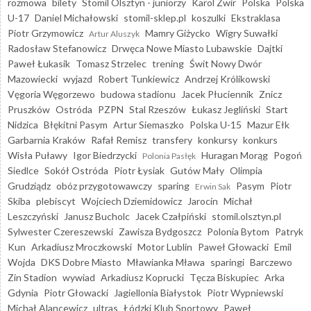
rozmowa
bilety
Stomil Olsztyn - juniorzy
Karol Żwir
Polska
Polska
U-17
Daniel Michałowski
stomil-sklep.pl
koszulki
Ekstraklasa
Piotr Grzymowicz
Mamry Giżycko
Wigry Suwałki
Artur Aluszyk
Radosław Stefanowicz
Drwęca Nowe Miasto Lubawskie
Dajtki
Paweł Łukasik
Tomasz Strzelec
trening
Świt Nowy Dwór
Mazowiecki
wyjazd
Robert Tunkiewicz
Andrzej Królikowski
Vęgoria Węgorzewo
budowa stadionu
Jacek Płuciennik
Znicz
Pruszków
Ostróda
PZPN
Stal Rzeszów
Łukasz Jegliński
Start
Nidzica
Błękitni Pasym
Artur Siemaszko
Polska U-15
Mazur Ełk
Garbarnia Kraków
Rafał Remisz
transfery
konkursy
konkurs
Wisła Puławy
Igor Biedrzycki
Huragan Morąg
Pogoń
Polonia Pasłęk
Siedlce
Sokół Ostróda
Piotr Łysiak
Gutów Mały
Olimpia
Grudziądz
obóz przygotowawczy
sparing
Pasym
Piotr
Erwin Sak
Skiba
plebiscyt
Wojciech Dziemidowicz
Jarocin
Michał
Leszczyński
Janusz Bucholc
Jacek Czałpiński
stomil.olsztyn.pl
Sylwester Czereszewski
Zawisza Bydgoszcz
Polonia Bytom
Patryk
Kun
Arkadiusz Mroczkowski
Motor Lublin
Paweł Głowacki
Emil
Wojda
DKS Dobre Miasto
Mławianka Mława
sparingi
Barczewo
Zin Stadion
wywiad
Arkadiusz Koprucki
Tęcza Biskupiec
Arka
Gdynia
Piotr Głowacki
Jagiellonia Białystok
Piotr Wypniewski
Michał Alancewicz
ultras
Łódzki Klub Sportowy
Paweł