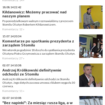
Komentarzy: 14 »
18.08.14 22:42
Kiłdanowicz: Możemy pracować nad
naszym planem
Po poniedziałkowym walnym rozmawialiśmy z prezesem
Stomilu Olsztyn Robertem Kiłdanowiczem.
Komentarzy: 12 »
15.07.14 20:34
Komentarze po spotkaniu prezydenta z
zarządem Stomilu
We wtorek po godzinie 18 doszło do spotkania prezydenta
Olsztyna Piotra Grzymowicza z zarządem Stomilu Olsztyn.
Komentarzy: 27 »
02.07.14 10:38
Andrzej Królikowski definitywnie
odchodzi ze Stomilu
Andrzej Królikowski definitywnie odchodzi ze Stomilu
Olsztyn. Jego dotychczasowa umowa z klubem wygasła 30
czerwca.
Komentarzy: 11 »
02.07.14 10:08
"Bez napinki": Za miesiąc rusza liga, a w