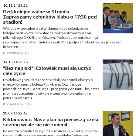
10.11.14 23:21
Dziś kolejne walne w Stomilu.
Zapraszamy członków klubu o 17:30 pod
stadion!
W środę w siedzibie olsztyńskiego klubu odbędzie się
kolejne nadzwyczajne walne członków stowarzyszenia
piłkarskiego OKS Stomil Olsztyn. Podczas zebrania komisja
rewizyjna ma dostać "zielone światło" na podpisanie kontraktu z prezesem
Robertem...
Komentarzy: 6 »
14.10.14 23:18
"Bez napinki": Człowiek musi się uczyć
całe życie
Do ciekawego zakładu doszło dzisiaj na stomil.olsztyn.pl
między Kyniem, a kolegą Patrykiem. Cóż ja mogę
powiedzieć: Kyniu dorzucę Ci parę groszy do fantu, bo jesteś
moim przyjacielem, a gdy się przegrywa, to ewidentnie
potrzeba wsparcia.
Komentarzy: 11 »
28.09.14 22:12
Kiłdanowicz: Nasz plan na pierwszą cześć
sezonu wcale się nie zmienił
Po meczu Stomilu Olsztyn z Termalicą Bruk-Bet Nieciecza
rozmawialiśmy z prezesem naszego klubu Robertem