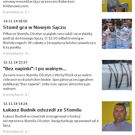
umowę menedżerską z prezesem Robertem
Kiłdanowiczem.
Komentarzy: 2 »
14.11.14 18:02
Stomil gra w Nowym Sączu
Piłkarze Stomilu Olsztyn w piątek rano udali się w daleką
podróż do Nowego Sącza. O 12:30 odbyli trening w
Biełobrzegach. W sobotę o 16 wyjdą na boisko i powalczą o
trzy punkty.
Komentarzy: 4 »
13.11.14 15:37
"Bez napinki": I po walnym...
Za nami mecz Stomilu Olsztyn z Wisłą Płock oraz walne
zebranie w olsztyńskim klubie. Specjalnie przeciągnąłem
publikację "Bez napinki", żeby móc opisać atmosferę po
walnym.
Komentarzy: 4 »
13.11.14 14:26
Łukasz Budnik odszedł ze Stomilu
Łukasz Budnik w czwartek zrezygnował z funkcji
wiceprezesa Stomilu Olsztyn. Swoją funkcję sprawował od 4
lipca.
Komentarzy: 6 »