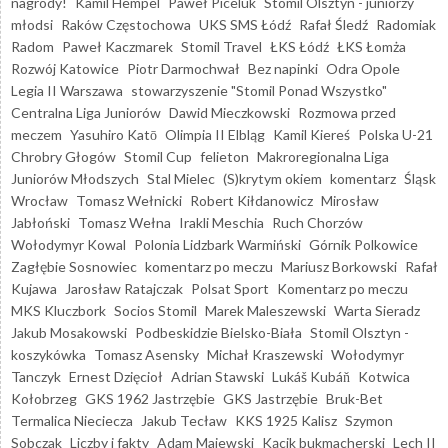
nagrody!
Kamil Hempel
Paweł Piceluk
Stomil Olsztyn - juniorzy
młodsi
Raków Częstochowa
UKS SMS Łódź
Rafał Śledź
Radomiak
Radom
Paweł Kaczmarek
Stomil Travel
ŁKS Łódź
ŁKS Łomża
Rozwój Katowice
Piotr Darmochwał
Bez napinki
Odra Opole
Legia II Warszawa
stowarzyszenie "Stomil Ponad Wszystko"
Centralna Liga Juniorów
Dawid Mieczkowski
Rozmowa przed
meczem
Yasuhiro Katō
Olimpia II Elbląg
Kamil Kiereś
Polska U-21
Chrobry Głogów
Stomil Cup
felieton
Makroregionalna Liga
Juniorów Młodszych
Stal Mielec
(S)krytym okiem
komentarz
Śląsk
Wrocław
Tomasz Wełnicki
Robert Kiłdanowicz
Mirosław
Jabłoński
Tomasz Wełna
Irakli Meschia
Ruch Chorzów
Wołodymyr Kowal
Polonia Lidzbark Warmiński
Górnik Polkowice
Zagłębie Sosnowiec
komentarz po meczu
Mariusz Borkowski
Rafał
Kujawa
Jarosław Ratajczak
Polsat Sport
Komentarz po meczu
MKS Kluczbork
Socios Stomil
Marek Maleszewski
Warta Sieradz
Jakub Mosakowski
Podbeskidzie Bielsko-Biała
Stomil Olsztyn -
koszykówka
Tomasz Asensky
Michał Kraszewski
Wołodymyr
Tanczyk
Ernest Dzięcioł
Adrian Stawski
Lukáš Kubáň
Kotwica
Kołobrzeg
GKS 1962 Jastrzębie
GKS Jastrzębie
Bruk-Bet
Termalica Nieciecza
Jakub Tecław
KKS 1925 Kalisz
Szymon
Sobczak
Liczby i fakty
Adam Majewski
Kącik bukmacherski
Lech II