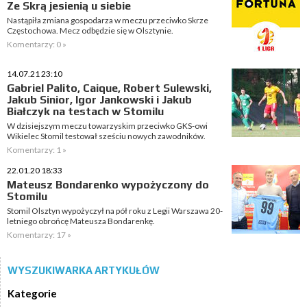
Ze Skrą jesienią u siebie
Nastąpiła zmiana gospodarza w meczu przeciwko Skrze
Częstochowa. Mecz odbędzie się w Olsztynie.
Komentarzy: 0 »
14.07.21 23:10
Gabriel Palito, Caique, Robert Sulewski,
Jakub Sinior, Igor Jankowski i Jakub
Białczyk na testach w Stomilu
W dzisiejszym meczu towarzyskim przeciwko GKS-owi
Wikielec Stomil testował sześciu nowych zawodników.
Komentarzy: 1 »
22.01.20 18:33
Mateusz Bondarenko wypożyczony do
Stomilu
Stomil Olsztyn wypożyczył na pół roku z Legii Warszawa 20-
letniego obrońcę Mateusza Bondarenkę.
Komentarzy: 17 »
WYSZUKIWARKA ARTYKUŁÓW
Kategorie