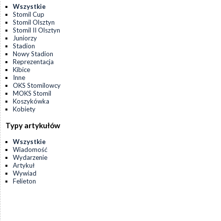
Wszystkie
Stomil Cup
Stomil Olsztyn
Stomil II Olsztyn
Juniorzy
Stadion
Nowy Stadion
Reprezentacja
Kibice
Inne
OKS Stomilowcy
MOKS Stomil
Koszykówka
Kobiety
Typy artykułów
Wszystkie
Wiadomość
Wydarzenie
Artykuł
Wywiad
Felieton