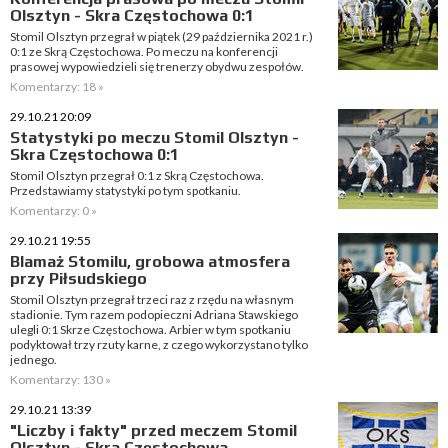
Olsztyn - Skra Częstochowa 0:1
Stomil Olsztyn przegrał w piątek (29 października 2021 r.)
0:1 ze Skrą Częstochowa. Po meczu na konferencji
prasowej wypowiedzieli się trenerzy obydwu zespołów.
Komentarzy: 18 »
29.10.21 20:09
Statystyki po meczu Stomil Olsztyn -
Skra Częstochowa 0:1
Stomil Olsztyn przegrał 0:1 z Skrą Częstochowa.
Przedstawiamy statystyki po tym spotkaniu.
Komentarzy: 0 »
29.10.21 19:55
Blamaż Stomilu, grobowa atmosfera
przy Piłsudskiego
Stomil Olsztyn przegrał trzeci raz z rzędu na własnym
stadionie. Tym razem podopieczni Adriana Stawskiego
ulegli 0:1 Skrze Częstochowa. Arbier w tym spotkaniu
podyktował trzy rzuty karne, z czego wykorzystano tylko
jednego.
Komentarzy: 130 »
29.10.21 13:39
"Liczby i fakty" przed meczem Stomil
Olsztyn - Skra Częstochowa