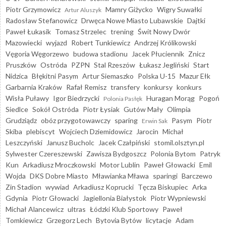
Piotr Grzymowicz
Mamry Giżycko
Wigry Suwałki
Artur Aluszyk
Radosław Stefanowicz
Drwęca Nowe Miasto Lubawskie
Dajtki
Paweł Łukasik
Tomasz Strzelec
trening
Świt Nowy Dwór
Mazowiecki
wyjazd
Robert Tunkiewicz
Andrzej Królikowski
Vęgoria Węgorzewo
budowa stadionu
Jacek Płuciennik
Znicz
Pruszków
Ostróda
PZPN
Stal Rzeszów
Łukasz Jegliński
Start
Nidzica
Błękitni Pasym
Artur Siemaszko
Polska U-15
Mazur Ełk
Garbarnia Kraków
Rafał Remisz
transfery
konkursy
konkurs
Wisła Puławy
Igor Biedrzycki
Huragan Morąg
Pogoń
Polonia Pasłęk
Siedlce
Sokół Ostróda
Piotr Łysiak
Gutów Mały
Olimpia
Grudziądz
obóz przygotowawczy
sparing
Pasym
Piotr
Erwin Sak
Skiba
plebiscyt
Wojciech Dziemidowicz
Jarocin
Michał
Leszczyński
Janusz Bucholc
Jacek Czałpiński
stomil.olsztyn.pl
Sylwester Czereszewski
Zawisza Bydgoszcz
Polonia Bytom
Patryk
Kun
Arkadiusz Mroczkowski
Motor Lublin
Paweł Głowacki
Emil
Wojda
DKS Dobre Miasto
Mławianka Mława
sparingi
Barczewo
Zin Stadion
wywiad
Arkadiusz Koprucki
Tęcza Biskupiec
Arka
Gdynia
Piotr Głowacki
Jagiellonia Białystok
Piotr Wypniewski
Michał Alancewicz
ultras
Łódzki Klub Sportowy
Paweł
Tomkiewicz
Grzegorz Lech
Bytovia Bytów
licytacje
Adam