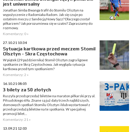
jest uniwersalny
Jonathan Simba Bwanga trafił do Stomilu Olsztyn na
wypożyczenie z Radomiaka Radom. Jak się czuje po
ostatnim meczu z Sandecją Nowy Sącz? Dlaczego został
piłkarzem? Jak porozumiewa się w szatni? Zapraszamy do
rozmowy.
Komentarzy: 0 »
27.10.21 10:34
Sytuacja kartkowa przed meczem Stomil
Olsztyn - Skra Częstochowa
W piątek (29 października) Stomil Olsztyn zagra ligowe
spotkanie ze Skrą Częstochowa. Jak wygląda sytuacja
kartkowa przed tym spotkaniem?
Komentarzy: 2 »
16.10.21 08:05
3 bilety za 50 złotych
Ruszyła przedsprzedaż biletów na maraton piłkarski przy al.
Piłsudskiego 69a. Znane są już daty trzech najbliższych,
domowych spotkań Stomilu Olsztyn i klub wystartował z
przedsprzedażą biletów na te spotkania. W specjalnej
promocji bilet...
Komentarzy: 21 »
13.09.21 12:03