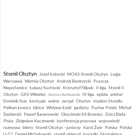
Stomil Olsztyn
Józef Łobocki
MOKS Stomil Olsztyn
Legia
Warszawa
Warmia Olsztyn
Andrzej Biedrzycki
Puszcza
Niepołomice
Łukasz Suchocki
Krzysztof Filipek
II liga
Stomil II
Olsztyn
GKS Wikielec
IV liga
sędzia
arbiter
Bartosz Bartkowski
Dominik Kun
kontuzje
walne
zarząd
Olsztyn
stadion Stomilu
Pelikan Łowicz
kibice
Widzew Łódź
gadżety
Puchar Polski
Michał
Świderski
Paweł Baranowski
Okocimski KS Brzesko
Znicz Biała
Piska
Zbigniew Kaczmarek
konferencja prasowa
wypowiedź
rozmowa
bilety
Stomil Olsztyn - juniorzy
Karol Żwir
Polska
Polska
U-17
Daniel Michałowski
stomil-sklep.pl
koszulki
Ekstraklasa