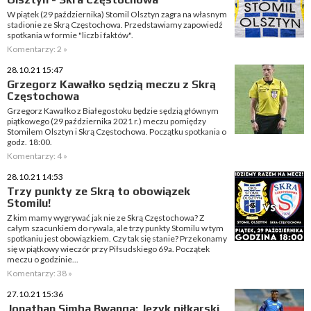
W piątek (29 października) Stomil Olsztyn zagra na własnym
stadionie ze Skrą Częstochowa. Przedstawiamy zapowiedź
spotkania w formie "liczb i faktów".
Komentarzy: 2 »
28.10.21 15:47
Grzegorz Kawałko sędzią meczu z Skrą
Częstochowa
Grzegorz Kawałko z Białegostoku będzie sędzią głównym
piątkowego (29 października 2021 r.) meczu pomiędzy
Stomilem Olsztyn i Skrą Częstochowa. Początku spotkania o
godz. 18:00.
Komentarzy: 4 »
28.10.21 14:53
Trzy punkty ze Skrą to obowiązek
Stomilu!
Z kim mamy wygrywać jak nie ze Skrą Częstochowa? Z
całym szacunkiem do rywala, ale trzy punkty Stomilu w tym
spotkaniu jest obowiązkiem. Czy tak się stanie? Przekonamy
się w piątkowy wieczór przy Piłsudskiego 69a. Początek
meczu o godzinie...
Komentarzy: 38 »
27.10.21 15:36
Jonathan Simba Bwanga: Język piłkarski