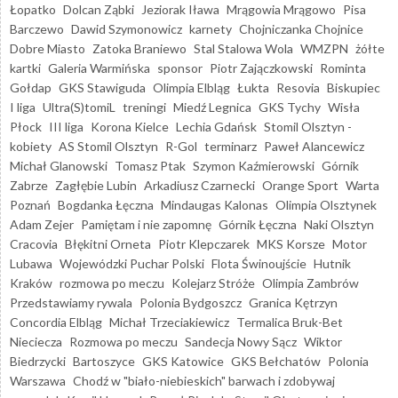
Łopatko
Dolcan Ząbki
Jeziorak Iława
Mrągowia Mrągowo
Pisa
Barczewo
Dawid Szymonowicz
karnety
Chojniczanka Chojnice
Dobre Miasto
Zatoka Braniewo
Stal Stalowa Wola
WMZPN
żółte
kartki
Galeria Warmińska
sponsor
Piotr Zajączkowski
Rominta
Gołdap
GKS Stawiguda
Olimpia Elbląg
Łukta
Resovia
Biskupiec
I liga
Ultra(S)tomiL
treningi
Miedź Legnica
GKS Tychy
Wisła
Płock
III liga
Korona Kielce
Lechia Gdańsk
Stomil Olsztyn -
kobiety
AS Stomil Olsztyn
R-Gol
terminarz
Paweł Alancewicz
Michał Glanowski
Tomasz Ptak
Szymon Kaźmierowski
Górnik
Zabrze
Zagłębie Lubin
Arkadiusz Czarnecki
Orange Sport
Warta
Poznań
Bogdanka Łęczna
Mindaugas Kalonas
Olimpia Olsztynek
Adam Zejer
Pamiętam i nie zapomnę
Górnik Łęczna
Naki Olsztyn
Cracovia
Błękitni Orneta
Piotr Klepczarek
MKS Korsze
Motor
Lubawa
Wojewódzki Puchar Polski
Flota Świnoujście
Hutnik
Kraków
rozmowa po meczu
Kolejarz Stróże
Olimpia Zambrów
Przedstawiamy rywala
Polonia Bydgoszcz
Granica Kętrzyn
Concordia Elbląg
Michał Trzeciakiewicz
Termalica Bruk-Bet
Nieciecza
Rozmowa po meczu
Sandecja Nowy Sącz
Wiktor
Biedrzycki
Bartoszyce
GKS Katowice
GKS Bełchatów
Polonia
Warszawa
Chodź w "biało-niebieskich" barwach i zdobywaj