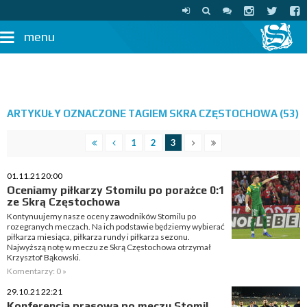
menu
ARTYKUŁY OZNACZONE TAGIEM SKRA CZĘSTOCHOWA (53)
1
2
3
01.11.21 20:00
Oceniamy piłkarzy Stomilu po porażce 0:1
ze Skrą Częstochowa
Kontynuujemy nasze oceny zawodników Stomilu po
rozegranych meczach. Na ich podstawie będziemy wybierać
piłkarza miesiąca, piłkarza rundy i piłkarza sezonu.
Najwyższą notę w meczu ze Skrą Częstochowa otrzymał
Krzysztof Bąkowski.
Komentarzy: 0 »
29.10.21 22:21
Konferencja prasowa po meczu Stomil