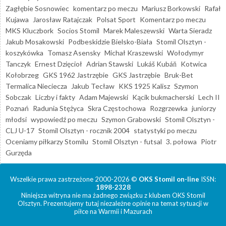
Zagłębie Sosnowiec
komentarz po meczu
Mariusz Borkowski
Rafał
Kujawa
Jarosław Ratajczak
Polsat Sport
Komentarz po meczu
MKS Kluczbork
Socios Stomil
Marek Maleszewski
Warta Sieradz
Jakub Mosakowski
Podbeskidzie Bielsko-Biała
Stomil Olsztyn -
koszykówka
Tomasz Asensky
Michał Kraszewski
Wołodymyr
Tanczyk
Ernest Dzięcioł
Adrian Stawski
Lukáš Kubáň
Kotwica
Kołobrzeg
GKS 1962 Jastrzębie
GKS Jastrzębie
Bruk-Bet
Termalica Nieciecza
Jakub Tecław
KKS 1925 Kalisz
Szymon
Sobczak
Liczby i fakty
Adam Majewski
Kącik bukmacherski
Lech II
Poznań
Radunia Stężyca
Skra Częstochowa
Rozgrzewka
juniorzy
młodsi
wypowiedź po meczu
Szymon Grabowski
Stomil Olsztyn -
CLJ U-17
Stomil Olsztyn - rocznik 2004
statystyki po meczu
Oceniamy piłkarzy Stomilu
Stomil Olsztyn - futsal
3. połowa
Piotr
Gurzęda
Wszelkie prawa zastrzeżone 2000-2026 ©
OKS Stomil on-line
ISSN:
1898-2328
Niniejsza witryna nie ma żadnego związku z klubem OKS Stomil
Olsztyn. Prezentujemy tutaj niezależne opinie na temat sytuacji w
piłce na Warmii i Mazurach