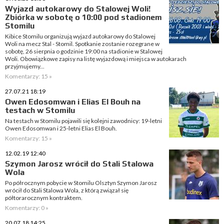
Wyjazd autokarowy do Stalowej Woli!
Zbiórka w sobotę o 10:00 pod stadionem
Stomilu
Kibice Stomilu organizują wyjazd autokarowy do Stalowej
Woli na mecz Stal - Stomil. Spotkanie zostanie rozegrane w
sobotę, 26 sierpnia o godzinie 19:00 na stadionie w Stalowej
Woli. Obowiązkowe zapisy na listę wyjazdową i miejsca w autokarach
przyjmujemy...
Komentarzy: 15 »
27.07.21 18:19
Owen Edosomwan i Elias El Bouh na
testach w Stomilu
Na testach w Stomilu pojawili się kolejni zawodnicy: 19-letni
Owen Edosomwan i 25-letni Elias El Bouh.
Komentarzy: 15 »
12.02.19 12:40
Szymon Jarosz wrócił do Stali Stalowa
Wola
Po półrocznym pobycie w Stomilu Olsztyn Szymon Jarosz
wrócił do Stali Stalowa Wola, z którą związał się
półtorarocznym kontraktem.
Komentarzy: 0 »
20.07.18 14:25