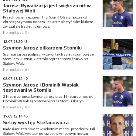
Jarosz: Rywalizacja jest większa niż w
Stalowej Woli
Przed nowym sezonem I ligi Stomil Olsztyn pozyskał
obrońcę Szymona Jarosza. Piłkarz z olsztyńskim klubem
związał się trzyletnią umową.
Komentarzy: 0 »
12.07.18 20:43
Szymon Jarosz piłkarzem Stomilu
Szymon Jarosz podpisał w czwartek trzyletnią umowę ze
Stomilem Olsztyn. Ostatnio reprezentował barwy Stali
Stalowa Wola.
Komentarzy: 6 »
06.07.18 12:49
Szymon Jarosz i Dominik Wasiak
testowani w Stomilu
21-letni obrońca Szymon Jarosz oraz 16-letni pomocnik
Dominik Wasiak są testowani przez Stomil Olsztyn.
Komentarzy: 0 »
19.03.12 14:48
Setny występ Stefanowicza
Radosław Stefanowicz w sobotnim meczu przeciwko Stali
Stalowa Wola wystąpił po raz setny w ligowym meczu