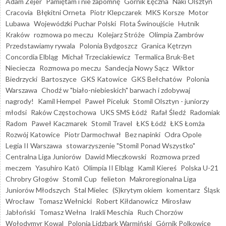
Adam Zejer
Pamiętam i nie zapomnę
Górnik Łęczna
Naki Olsztyn
Cracovia
Błękitni Orneta
Piotr Klepczarek
MKS Korsze
Motor
Lubawa
Wojewódzki Puchar Polski
Flota Świnoujście
Hutnik
Kraków
rozmowa po meczu
Kolejarz Stróże
Olimpia Zambrów
Przedstawiamy rywala
Polonia Bydgoszcz
Granica Kętrzyn
Concordia Elbląg
Michał Trzeciakiewicz
Termalica Bruk-Bet
Nieciecza
Rozmowa po meczu
Sandecja Nowy Sącz
Wiktor
Biedrzycki
Bartoszyce
GKS Katowice
GKS Bełchatów
Polonia
Warszawa
Chodź w "biało-niebieskich" barwach i zdobywaj
nagrody!
Kamil Hempel
Paweł Piceluk
Stomil Olsztyn - juniorzy
młodsi
Raków Częstochowa
UKS SMS Łódź
Rafał Śledź
Radomiak
Radom
Paweł Kaczmarek
Stomil Travel
ŁKS Łódź
ŁKS Łomża
Rozwój Katowice
Piotr Darmochwał
Bez napinki
Odra Opole
Legia II Warszawa
stowarzyszenie "Stomil Ponad Wszystko"
Centralna Liga Juniorów
Dawid Mieczkowski
Rozmowa przed
meczem
Yasuhiro Katō
Olimpia II Elbląg
Kamil Kiereś
Polska U-21
Chrobry Głogów
Stomil Cup
felieton
Makroregionalna Liga
Juniorów Młodszych
Stal Mielec
(S)krytym okiem
komentarz
Śląsk
Wrocław
Tomasz Wełnicki
Robert Kiłdanowicz
Mirosław
Jabłoński
Tomasz Wełna
Irakli Meschia
Ruch Chorzów
Wołodymyr Kowal
Polonia Lidzbark Warmiński
Górnik Polkowice