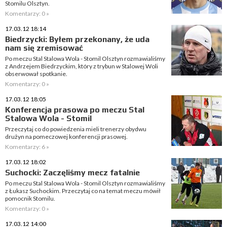
Stomilu Olsztyn.
Komentarzy: 0 »
17.03.12 18:14
Biedrzycki: Byłem przekonany, że uda
nam się zremisować
Po meczu Stal Stalowa Wola - Stomil Olsztyn rozmawialiśmy
z Andrzejem Biedrzyckim, który z trybun w Stalowej Woli
obserwował spotkanie.
Komentarzy: 0 »
17.03.12 18:05
Konferencja prasowa po meczu Stal
Stalowa Wola - Stomil
Przeczytaj co do powiedzenia mieli trenerzy obydwu
drużyn na pomeczowej konferencji prasowej.
Komentarzy: 6 »
17.03.12 18:02
Suchocki: Zaczęliśmy mecz fatalnie
Po meczu Stal Stalowa Wola - Stomil Olsztyn rozmawialiśmy
z Łukasz Suchockim. Przeczytaj co na temat meczu mówił
pomocnik Stomilu.
Komentarzy: 0 »
17.03.12 14:00