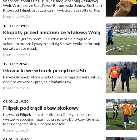
W sobotę Stomil zainauguruje rundę wiosenną w Stalowej
Woli. W meczu ze Stalą Paweł Baranowski, Janusz Bucholc i
Krzysztof Filipek będą zagrożeni wykluczającą żółtą kartką.
Komentarzy: 0 »
13.03.12 18:08
Kłopoty przed meczem ze Stalową Wolą
- Czterech graczy Stomilu Olsztyn może nie zagrać w
sobotnim meczu ligowym ze Stalą Stalowa Wola - informuje
portal dwadozera.pl.
Komentarzy: 3 »
12.03.12 20:40
Głowacki we wtorek przejdzie USG
Paweł Głowacki, który w sobotnim sparingu doznał kontuzji,
dopiero we wtorek przejdzie badanie USG.
Komentarzy: 0 »
08.03.12 19:50
Filipek podkręcił staw skokowy
Krzysztof Filipek, napastnik Stomilu Olsztyn, raczej nie
wystąpi w sobotnim sparingu przeciwko Bałtykowi Gdynia.
Mecz odbędzie się w Dobrym Mieście.
Komentarzy: 0 »
08.03.12 19:30