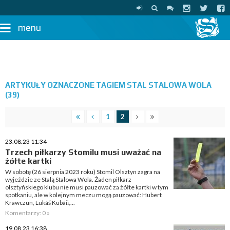
menu
ARTYKUŁY OZNACZONE TAGIEM STAL STALOWA WOLA
(39)
1
2
23.08.23 11:34
Trzech piłkarzy Stomilu musi uważać na
żółte kartki
W sobotę (26 sierpnia 2023 roku) Stomil Olsztyn zagra na
wyjeździe ze Stalą Stalowa Wola. Żaden piłkarz
olsztyńskiego klubu nie musi pauzować za żółte kartki w tym
spotkaniu, ale w kolejnym meczu mogą pauzować: Hubert
Krawczun, Lukáš Kubáň,...
Komentarzy: 0 »
19.08.23 16:38