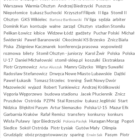
Warszawa
Warmia Olsztyn
Andrzej Biedrzycki
Puszcza
Niepołomice
Łukasz Suchocki
Krzysztof Filipek
II liga
Stomil II
Olsztyn
GKS Wikielec
IV liga
sędzia
arbiter
Bartosz Bartkowski
Dominik Kun
kontuzje
walne
zarząd
Olsztyn
stadion Stomilu
Pelikan Łowicz
kibice
Widzew Łódź
gadżety
Puchar Polski
Michał
Świderski
Paweł Baranowski
Okocimski KS Brzesko
Znicz Biała
Piska
Zbigniew Kaczmarek
konferencja prasowa
wypowiedź
rozmowa
bilety
Stomil Olsztyn - juniorzy
Karol Żwir
Polska
Polska
U-17
Daniel Michałowski
stomil-sklep.pl
koszulki
Ekstraklasa
Piotr Grzymowicz
Mamry Giżycko
Wigry Suwałki
Artur Aluszyk
Radosław Stefanowicz
Drwęca Nowe Miasto Lubawskie
Dajtki
Paweł Łukasik
Tomasz Strzelec
trening
Świt Nowy Dwór
Mazowiecki
wyjazd
Robert Tunkiewicz
Andrzej Królikowski
Vęgoria Węgorzewo
budowa stadionu
Jacek Płuciennik
Znicz
Pruszków
Ostróda
PZPN
Stal Rzeszów
Łukasz Jegliński
Start
Nidzica
Błękitni Pasym
Artur Siemaszko
Polska U-15
Mazur Ełk
Garbarnia Kraków
Rafał Remisz
transfery
konkursy
konkurs
Wisła Puławy
Igor Biedrzycki
Huragan Morąg
Pogoń
Polonia Pasłęk
Siedlce
Sokół Ostróda
Piotr Łysiak
Gutów Mały
Olimpia
Grudziądz
obóz przygotowawczy
sparing
Pasym
Piotr
Erwin Sak