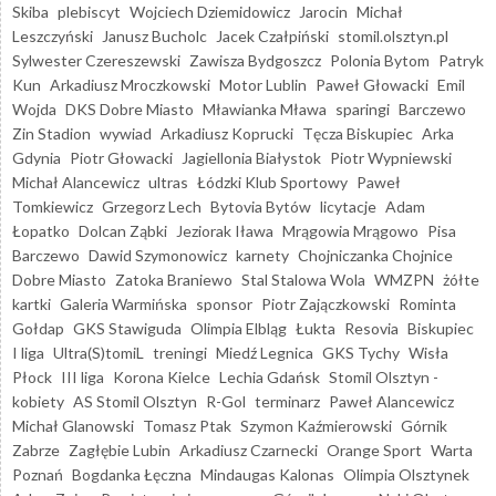
Skiba
plebiscyt
Wojciech Dziemidowicz
Jarocin
Michał
Leszczyński
Janusz Bucholc
Jacek Czałpiński
stomil.olsztyn.pl
Sylwester Czereszewski
Zawisza Bydgoszcz
Polonia Bytom
Patryk
Kun
Arkadiusz Mroczkowski
Motor Lublin
Paweł Głowacki
Emil
Wojda
DKS Dobre Miasto
Mławianka Mława
sparingi
Barczewo
Zin Stadion
wywiad
Arkadiusz Koprucki
Tęcza Biskupiec
Arka
Gdynia
Piotr Głowacki
Jagiellonia Białystok
Piotr Wypniewski
Michał Alancewicz
ultras
Łódzki Klub Sportowy
Paweł
Tomkiewicz
Grzegorz Lech
Bytovia Bytów
licytacje
Adam
Łopatko
Dolcan Ząbki
Jeziorak Iława
Mrągowia Mrągowo
Pisa
Barczewo
Dawid Szymonowicz
karnety
Chojniczanka Chojnice
Dobre Miasto
Zatoka Braniewo
Stal Stalowa Wola
WMZPN
żółte
kartki
Galeria Warmińska
sponsor
Piotr Zajączkowski
Rominta
Gołdap
GKS Stawiguda
Olimpia Elbląg
Łukta
Resovia
Biskupiec
I liga
Ultra(S)tomiL
treningi
Miedź Legnica
GKS Tychy
Wisła
Płock
III liga
Korona Kielce
Lechia Gdańsk
Stomil Olsztyn -
kobiety
AS Stomil Olsztyn
R-Gol
terminarz
Paweł Alancewicz
Michał Glanowski
Tomasz Ptak
Szymon Kaźmierowski
Górnik
Zabrze
Zagłębie Lubin
Arkadiusz Czarnecki
Orange Sport
Warta
Poznań
Bogdanka Łęczna
Mindaugas Kalonas
Olimpia Olsztynek