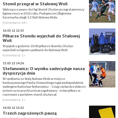
Stomil przegrał w Stalowej Woli
Walczący o awans do I ligi Stomil Olsztyn przegrał pierwszy
ligowy mecz w 2012 roku. Podopieczni Zbigniewa
Kaczmarka ulegli 1:2 Stali Stalowa Wola.
Komentarzy: 64 »
16.03.12 12:35
Piłkarze Stomilu wyjechali do Stalowej
Woli
W piątek o godzinie 10:00 piłkarze Stomilu Olsztyn
wyjechali na ligowe spotkanie do Stalowej Woli.
Komentarzy: 1 »
15.03.12 14:26
Stefanowicz: O wyniku zadecyduje nasza
dyspozycja dnia
W spotkaniu ze Stalą Stalowa Wola w miejsce
kontuzjowanego Pawła Głowackiego najprawdopodobniej
wybiegnie Radosław Stefanowicz. - Czuję się bardzo dobrze i
jestem na to psychicznie przygotowany - mówi piłkarz w
rozmowie z portalem stomil.olsztyn.pl.
Komentarzy: 1 »
14.03.12 13:22
Trzech zagrożonych pauzą