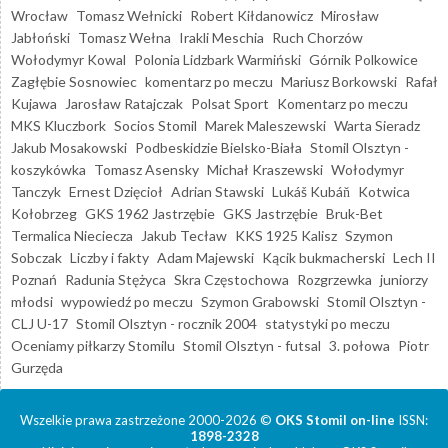
Wrocław
Tomasz Wełnicki
Robert Kiłdanowicz
Mirosław
Jabłoński
Tomasz Wełna
Irakli Meschia
Ruch Chorzów
Wołodymyr Kowal
Polonia Lidzbark Warmiński
Górnik Polkowice
Zagłębie Sosnowiec
komentarz po meczu
Mariusz Borkowski
Rafał
Kujawa
Jarosław Ratajczak
Polsat Sport
Komentarz po meczu
MKS Kluczbork
Socios Stomil
Marek Maleszewski
Warta Sieradz
Jakub Mosakowski
Podbeskidzie Bielsko-Biała
Stomil Olsztyn -
koszykówka
Tomasz Asensky
Michał Kraszewski
Wołodymyr
Tanczyk
Ernest Dzięcioł
Adrian Stawski
Lukáš Kubáň
Kotwica
Kołobrzeg
GKS 1962 Jastrzębie
GKS Jastrzębie
Bruk-Bet
Termalica Nieciecza
Jakub Tecław
KKS 1925 Kalisz
Szymon
Sobczak
Liczby i fakty
Adam Majewski
Kącik bukmacherski
Lech II
Poznań
Radunia Stężyca
Skra Częstochowa
Rozgrzewka
juniorzy
młodsi
wypowiedź po meczu
Szymon Grabowski
Stomil Olsztyn -
CLJ U-17
Stomil Olsztyn - rocznik 2004
statystyki po meczu
Oceniamy piłkarzy Stomilu
Stomil Olsztyn - futsal
3. połowa
Piotr
Gurzęda
Wszelkie prawa zastrzeżone 2000-2026 ©
OKS Stomil on-line
ISSN:
1898-2328