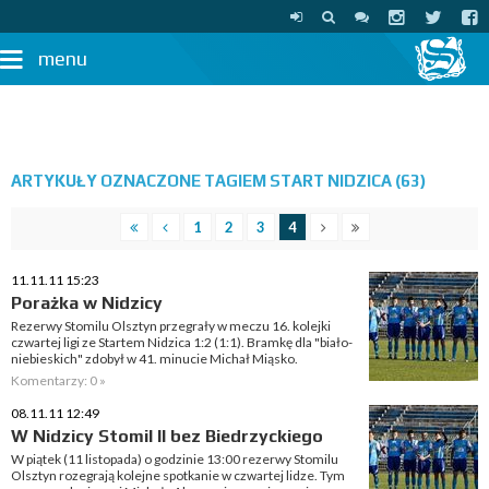
menu
ARTYKUŁY OZNACZONE TAGIEM START NIDZICA (63)
1
2
3
4
11.11.11 15:23
Porażka w Nidzicy
Rezerwy Stomilu Olsztyn przegrały w meczu 16. kolejki
czwartej ligi ze Startem Nidzica 1:2 (1:1). Bramkę dla "biało-
niebieskich" zdobył w 41. minucie Michał Miąsko.
Komentarzy: 0 »
08.11.11 12:49
W Nidzicy Stomil II bez Biedrzyckiego
W piątek (11 listopada) o godzinie 13:00 rezerwy Stomilu
Olsztyn rozegrają kolejne spotkanie w czwartej lidze. Tym