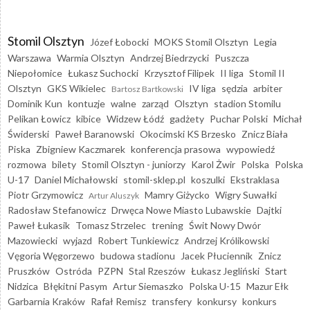
Stomil Olsztyn
Józef Łobocki
MOKS Stomil Olsztyn
Legia
Warszawa
Warmia Olsztyn
Andrzej Biedrzycki
Puszcza
Niepołomice
Łukasz Suchocki
Krzysztof Filipek
II liga
Stomil II
Olsztyn
GKS Wikielec
IV liga
sędzia
arbiter
Bartosz Bartkowski
Dominik Kun
kontuzje
walne
zarząd
Olsztyn
stadion Stomilu
Pelikan Łowicz
kibice
Widzew Łódź
gadżety
Puchar Polski
Michał
Świderski
Paweł Baranowski
Okocimski KS Brzesko
Znicz Biała
Piska
Zbigniew Kaczmarek
konferencja prasowa
wypowiedź
rozmowa
bilety
Stomil Olsztyn - juniorzy
Karol Żwir
Polska
Polska
U-17
Daniel Michałowski
stomil-sklep.pl
koszulki
Ekstraklasa
Piotr Grzymowicz
Mamry Giżycko
Wigry Suwałki
Artur Aluszyk
Radosław Stefanowicz
Drwęca Nowe Miasto Lubawskie
Dajtki
Paweł Łukasik
Tomasz Strzelec
trening
Świt Nowy Dwór
Mazowiecki
wyjazd
Robert Tunkiewicz
Andrzej Królikowski
Vęgoria Węgorzewo
budowa stadionu
Jacek Płuciennik
Znicz
Pruszków
Ostróda
PZPN
Stal Rzeszów
Łukasz Jegliński
Start
Nidzica
Błękitni Pasym
Artur Siemaszko
Polska U-15
Mazur Ełk
Garbarnia Kraków
Rafał Remisz
transfery
konkursy
konkurs