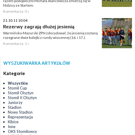
razem podopieczni Michała Alancewicza zmierzą się w
Nidzicy ze Startem.
Komentarzy: 0 »
21.10.11 10:04
Rezerwy zagrają dłużej jesienią
Warmińsko-Mazurski ZPN zdecydował, że jesienią zostaną
rozegrane dwie kolejki z rundy wiosennej (16. i 17.).
Komentarzy: 1 »
WYSZUKIWARKA ARTYKUŁÓW
Kategorie
Wszystkie
Stomil Cup
Stomil Olsztyn
Stomil II Olsztyn
Juniorzy
Stadion
Nowy Stadion
Reprezentacja
Kibice
Inne
OKS Stomilowcy