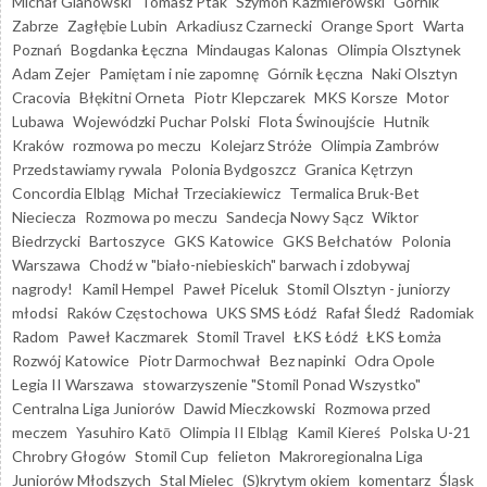
Michał Glanowski
Tomasz Ptak
Szymon Kaźmierowski
Górnik
Zabrze
Zagłębie Lubin
Arkadiusz Czarnecki
Orange Sport
Warta
Poznań
Bogdanka Łęczna
Mindaugas Kalonas
Olimpia Olsztynek
Adam Zejer
Pamiętam i nie zapomnę
Górnik Łęczna
Naki Olsztyn
Cracovia
Błękitni Orneta
Piotr Klepczarek
MKS Korsze
Motor
Lubawa
Wojewódzki Puchar Polski
Flota Świnoujście
Hutnik
Kraków
rozmowa po meczu
Kolejarz Stróże
Olimpia Zambrów
Przedstawiamy rywala
Polonia Bydgoszcz
Granica Kętrzyn
Concordia Elbląg
Michał Trzeciakiewicz
Termalica Bruk-Bet
Nieciecza
Rozmowa po meczu
Sandecja Nowy Sącz
Wiktor
Biedrzycki
Bartoszyce
GKS Katowice
GKS Bełchatów
Polonia
Warszawa
Chodź w "biało-niebieskich" barwach i zdobywaj
nagrody!
Kamil Hempel
Paweł Piceluk
Stomil Olsztyn - juniorzy
młodsi
Raków Częstochowa
UKS SMS Łódź
Rafał Śledź
Radomiak
Radom
Paweł Kaczmarek
Stomil Travel
ŁKS Łódź
ŁKS Łomża
Rozwój Katowice
Piotr Darmochwał
Bez napinki
Odra Opole
Legia II Warszawa
stowarzyszenie "Stomil Ponad Wszystko"
Centralna Liga Juniorów
Dawid Mieczkowski
Rozmowa przed
meczem
Yasuhiro Katō
Olimpia II Elbląg
Kamil Kiereś
Polska U-21
Chrobry Głogów
Stomil Cup
felieton
Makroregionalna Liga
Juniorów Młodszych
Stal Mielec
(S)krytym okiem
komentarz
Śląsk