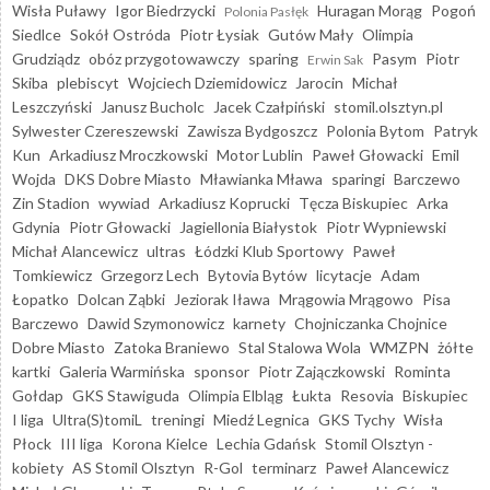
Wisła Puławy
Igor Biedrzycki
Huragan Morąg
Pogoń
Polonia Pasłęk
Siedlce
Sokół Ostróda
Piotr Łysiak
Gutów Mały
Olimpia
Grudziądz
obóz przygotowawczy
sparing
Pasym
Piotr
Erwin Sak
Skiba
plebiscyt
Wojciech Dziemidowicz
Jarocin
Michał
Leszczyński
Janusz Bucholc
Jacek Czałpiński
stomil.olsztyn.pl
Sylwester Czereszewski
Zawisza Bydgoszcz
Polonia Bytom
Patryk
Kun
Arkadiusz Mroczkowski
Motor Lublin
Paweł Głowacki
Emil
Wojda
DKS Dobre Miasto
Mławianka Mława
sparingi
Barczewo
Zin Stadion
wywiad
Arkadiusz Koprucki
Tęcza Biskupiec
Arka
Gdynia
Piotr Głowacki
Jagiellonia Białystok
Piotr Wypniewski
Michał Alancewicz
ultras
Łódzki Klub Sportowy
Paweł
Tomkiewicz
Grzegorz Lech
Bytovia Bytów
licytacje
Adam
Łopatko
Dolcan Ząbki
Jeziorak Iława
Mrągowia Mrągowo
Pisa
Barczewo
Dawid Szymonowicz
karnety
Chojniczanka Chojnice
Dobre Miasto
Zatoka Braniewo
Stal Stalowa Wola
WMZPN
żółte
kartki
Galeria Warmińska
sponsor
Piotr Zajączkowski
Rominta
Gołdap
GKS Stawiguda
Olimpia Elbląg
Łukta
Resovia
Biskupiec
I liga
Ultra(S)tomiL
treningi
Miedź Legnica
GKS Tychy
Wisła
Płock
III liga
Korona Kielce
Lechia Gdańsk
Stomil Olsztyn -
kobiety
AS Stomil Olsztyn
R-Gol
terminarz
Paweł Alancewicz