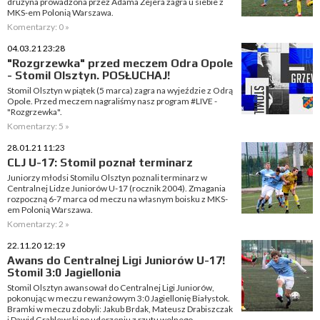
drużyna prowadzona przez Adama Zejera zagra u siebie z
MKS-em Polonią Warszawa.
Komentarzy: 0 »
04.03.21 23:28
"Rozgrzewka" przed meczem Odra Opole
- Stomil Olsztyn. POSŁUCHAJ!
Stomil Olsztyn w piątek (5 marca) zagra na wyjeździe z Odrą
Opole. Przed meczem nagraliśmy nasz program #LIVE -
"Rozgrzewka".
Komentarzy: 5 »
28.01.21 11:23
CLJ U-17: Stomil poznał terminarz
Juniorzy młodsi Stomilu Olsztyn poznali terminarz w
Centralnej Lidze Juniorów U-17 (rocznik 2004). Zmagania
rozpoczną 6-7 marca od meczu na własnym boisku z MKS-
em Polonią Warszawa.
Komentarzy: 2 »
22.11.20 12:19
Awans do Centralnej Ligi Juniorów U-17!
Stomil 3:0 Jagiellonia
Stomil Olsztyn awansował do Centralnej Ligi Juniorów,
pokonując w meczu rewanżowym 3:0 Jagiellonię Białystok.
Bramki w meczu zdobyli: Jakub Brdak, Mateusz Drabiszczak
i Dawid Grablewski po uderzeniu z rzutu wolnego.