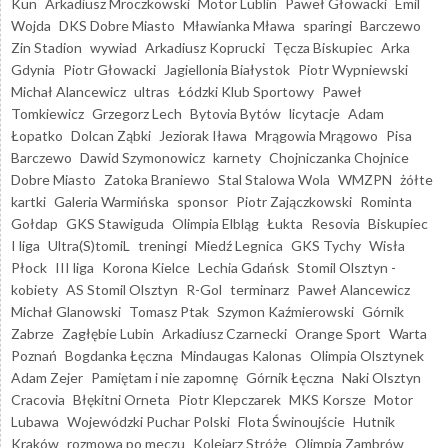
Kun
Arkadiusz Mroczkowski
Motor Lublin
Paweł Głowacki
Emil
Wojda
DKS Dobre Miasto
Mławianka Mława
sparingi
Barczewo
Zin Stadion
wywiad
Arkadiusz Koprucki
Tęcza Biskupiec
Arka
Gdynia
Piotr Głowacki
Jagiellonia Białystok
Piotr Wypniewski
Michał Alancewicz
ultras
Łódzki Klub Sportowy
Paweł
Tomkiewicz
Grzegorz Lech
Bytovia Bytów
licytacje
Adam
Łopatko
Dolcan Ząbki
Jeziorak Iława
Mrągowia Mrągowo
Pisa
Barczewo
Dawid Szymonowicz
karnety
Chojniczanka Chojnice
Dobre Miasto
Zatoka Braniewo
Stal Stalowa Wola
WMZPN
żółte
kartki
Galeria Warmińska
sponsor
Piotr Zajączkowski
Rominta
Gołdap
GKS Stawiguda
Olimpia Elbląg
Łukta
Resovia
Biskupiec
I liga
Ultra(S)tomiL
treningi
Miedź Legnica
GKS Tychy
Wisła
Płock
III liga
Korona Kielce
Lechia Gdańsk
Stomil Olsztyn -
kobiety
AS Stomil Olsztyn
R-Gol
terminarz
Paweł Alancewicz
Michał Glanowski
Tomasz Ptak
Szymon Kaźmierowski
Górnik
Zabrze
Zagłębie Lubin
Arkadiusz Czarnecki
Orange Sport
Warta
Poznań
Bogdanka Łęczna
Mindaugas Kalonas
Olimpia Olsztynek
Adam Zejer
Pamiętam i nie zapomnę
Górnik Łęczna
Naki Olsztyn
Cracovia
Błękitni Orneta
Piotr Klepczarek
MKS Korsze
Motor
Lubawa
Wojewódzki Puchar Polski
Flota Świnoujście
Hutnik
Kraków
rozmowa po meczu
Kolejarz Stróże
Olimpia Zambrów