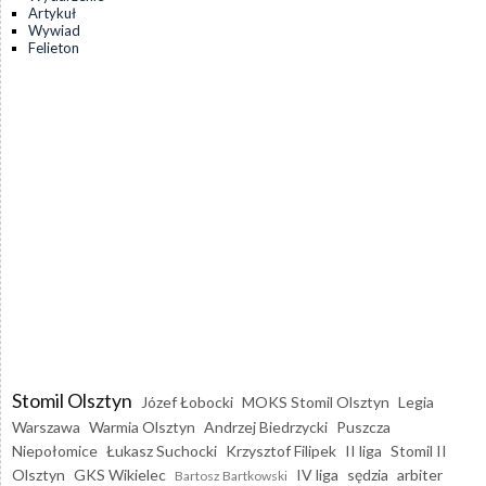
Artykuł
Wywiad
Felieton
Stomil Olsztyn
Józef Łobocki
MOKS Stomil Olsztyn
Legia
Warszawa
Warmia Olsztyn
Andrzej Biedrzycki
Puszcza
Niepołomice
Łukasz Suchocki
Krzysztof Filipek
II liga
Stomil II
Olsztyn
GKS Wikielec
IV liga
sędzia
arbiter
Bartosz Bartkowski