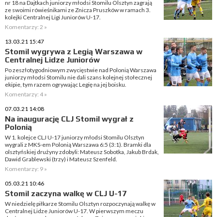
nr 18 na Dajtkach juniorzy młodsi Stomilu Olsztyn zagrają
ze swoimi rówieśnikami ze Znicza Pruszków w ramach 3.
kolejki Centralnej Ligi Juniorów U-17.
Komentarzy: 2 »
13.03.21 15:47
Stomil wygrywa z Legią Warszawa w
Centralnej Lidze Juniorów
Po zeszłotygodniowym zwycięstwie nad Polonią Warszawa
juniorzy młodsi Stomilu nie dali szans kolejnej stołecznej
ekipie, tym razem ogrywając Legię na jej boisku.
Komentarzy: 4 »
07.03.21 14:08
Na inaugurację CLJ Stomil wygrał z
Polonią
W 1. kolejce CLJ U-17 juniorzy młodsi Stomilu Olsztyn
wygrali z MKS-em Polonią Warszawa 6:5 (3:1). Bramki dla
olsztyńskiej drużyny zdobyli: Mateusz Sobotka, Jakub Brdak,
Dawid Grablewski (trzy) i Mateusz Szenfeld.
Komentarzy: 9 »
05.03.21 10:46
Stomil zaczyna walkę w CLJ U-17
W niedzielę piłkarze Stomilu Olsztyn rozpoczynają walkę w
Centralnej Lidze Juniorów U-17. W pierwszym meczu