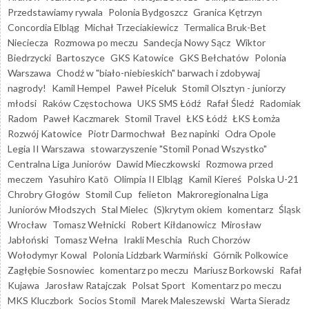
Przedstawiamy rywala
Polonia Bydgoszcz
Granica Kętrzyn
Concordia Elbląg
Michał Trzeciakiewicz
Termalica Bruk-Bet
Nieciecza
Rozmowa po meczu
Sandecja Nowy Sącz
Wiktor
Biedrzycki
Bartoszyce
GKS Katowice
GKS Bełchatów
Polonia
Warszawa
Chodź w "biało-niebieskich" barwach i zdobywaj
nagrody!
Kamil Hempel
Paweł Piceluk
Stomil Olsztyn - juniorzy
młodsi
Raków Częstochowa
UKS SMS Łódź
Rafał Śledź
Radomiak
Radom
Paweł Kaczmarek
Stomil Travel
ŁKS Łódź
ŁKS Łomża
Rozwój Katowice
Piotr Darmochwał
Bez napinki
Odra Opole
Legia II Warszawa
stowarzyszenie "Stomil Ponad Wszystko"
Centralna Liga Juniorów
Dawid Mieczkowski
Rozmowa przed
meczem
Yasuhiro Katō
Olimpia II Elbląg
Kamil Kiereś
Polska U-21
Chrobry Głogów
Stomil Cup
felieton
Makroregionalna Liga
Juniorów Młodszych
Stal Mielec
(S)krytym okiem
komentarz
Śląsk
Wrocław
Tomasz Wełnicki
Robert Kiłdanowicz
Mirosław
Jabłoński
Tomasz Wełna
Irakli Meschia
Ruch Chorzów
Wołodymyr Kowal
Polonia Lidzbark Warmiński
Górnik Polkowice
Zagłębie Sosnowiec
komentarz po meczu
Mariusz Borkowski
Rafał
Kujawa
Jarosław Ratajczak
Polsat Sport
Komentarz po meczu
MKS Kluczbork
Socios Stomil
Marek Maleszewski
Warta Sieradz