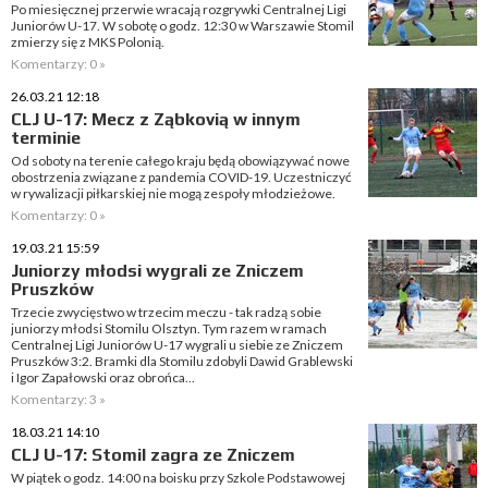
Po miesięcznej przerwie wracają rozgrywki Centralnej Ligi
Juniorów U-17. W sobotę o godz. 12:30 w Warszawie Stomil
zmierzy się z MKS Polonią.
Komentarzy: 0 »
26.03.21 12:18
CLJ U-17: Mecz z Ząbkovią w innym
terminie
Od soboty na terenie całego kraju będą obowiązywać nowe
obostrzenia związane z pandemia COVID-19. Uczestniczyć
w rywalizacji piłkarskiej nie mogą zespoły młodzieżowe.
Komentarzy: 0 »
19.03.21 15:59
Juniorzy młodsi wygrali ze Zniczem
Pruszków
Trzecie zwycięstwo w trzecim meczu - tak radzą sobie
juniorzy młodsi Stomilu Olsztyn. Tym razem w ramach
Centralnej Ligi Juniorów U-17 wygrali u siebie ze Zniczem
Pruszków 3:2. Bramki dla Stomilu zdobyli Dawid Grablewski
i Igor Zapałowski oraz obrońca...
Komentarzy: 3 »
18.03.21 14:10
CLJ U-17: Stomil zagra ze Zniczem
W piątek o godz. 14:00 na boisku przy Szkole Podstawowej