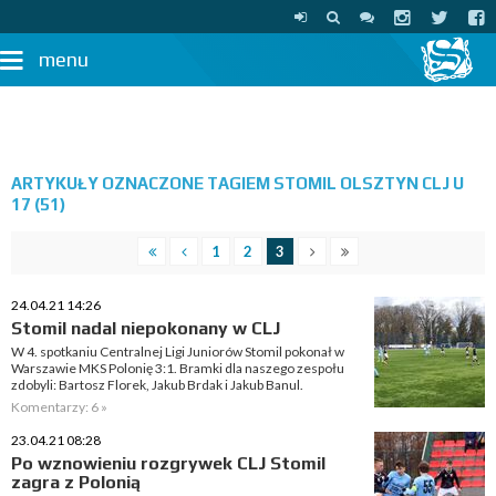
menu
ARTYKUŁY OZNACZONE TAGIEM STOMIL OLSZTYN CLJ U
17 (51)
1
2
3
24.04.21 14:26
Stomil nadal niepokonany w CLJ
W 4. spotkaniu Centralnej Ligi Juniorów Stomil pokonał w
Warszawie MKS Polonię 3:1. Bramki dla naszego zespołu
zdobyli: Bartosz Florek, Jakub Brdak i Jakub Banul.
Komentarzy: 6 »
23.04.21 08:28
Po wznowieniu rozgrywek CLJ Stomil
zagra z Polonią