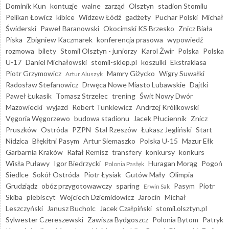
Dominik Kun
kontuzje
walne
zarząd
Olsztyn
stadion Stomilu
Pelikan Łowicz
kibice
Widzew Łódź
gadżety
Puchar Polski
Michał
Świderski
Paweł Baranowski
Okocimski KS Brzesko
Znicz Biała
Piska
Zbigniew Kaczmarek
konferencja prasowa
wypowiedź
rozmowa
bilety
Stomil Olsztyn - juniorzy
Karol Żwir
Polska
Polska
U-17
Daniel Michałowski
stomil-sklep.pl
koszulki
Ekstraklasa
Piotr Grzymowicz
Mamry Giżycko
Wigry Suwałki
Artur Aluszyk
Radosław Stefanowicz
Drwęca Nowe Miasto Lubawskie
Dajtki
Paweł Łukasik
Tomasz Strzelec
trening
Świt Nowy Dwór
Mazowiecki
wyjazd
Robert Tunkiewicz
Andrzej Królikowski
Vęgoria Węgorzewo
budowa stadionu
Jacek Płuciennik
Znicz
Pruszków
Ostróda
PZPN
Stal Rzeszów
Łukasz Jegliński
Start
Nidzica
Błękitni Pasym
Artur Siemaszko
Polska U-15
Mazur Ełk
Garbarnia Kraków
Rafał Remisz
transfery
konkursy
konkurs
Wisła Puławy
Igor Biedrzycki
Huragan Morąg
Pogoń
Polonia Pasłęk
Siedlce
Sokół Ostróda
Piotr Łysiak
Gutów Mały
Olimpia
Grudziądz
obóz przygotowawczy
sparing
Pasym
Piotr
Erwin Sak
Skiba
plebiscyt
Wojciech Dziemidowicz
Jarocin
Michał
Leszczyński
Janusz Bucholc
Jacek Czałpiński
stomil.olsztyn.pl
Sylwester Czereszewski
Zawisza Bydgoszcz
Polonia Bytom
Patryk