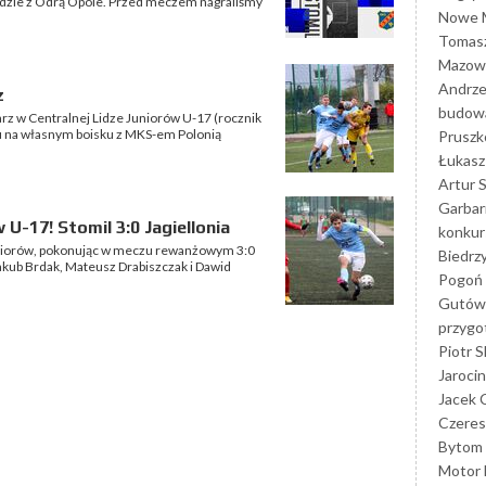
eździe z Odrą Opole. Przed meczem nagraliśmy
Nowe M
Tomasz
Mazowi
Andrze
z
budowa
arz w Centralnej Lidze Juniorów U-17 (rocznik
u na własnym boisku z MKS-em Polonią
Prusz
Łukasz 
Artur 
Garbar
 U-17! Stomil 3:0 Jagiellonia
konkur
Juniorów, pokonując w meczu rewanżowym 3:0
Biedrz
Jakub Brdak, Mateusz Drabiszczak i Dawid
Pogoń 
Gutów
przyg
Piotr S
Jarocin
Jacek 
Czeres
Bytom
Motor 