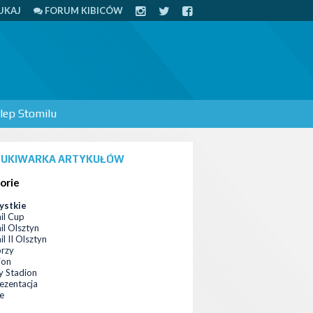
UKAJ
FORUM KIBICÓW
lep Stomilu
UKIWARKA ARTYKUŁÓW
orie
ystkie
il Cup
il Olsztyn
l II Olsztyn
orzy
ion
 Stadion
ezentacja
ce