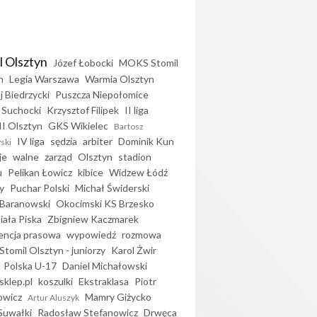
l Olsztyn
Józef Łobocki
MOKS Stomil
n
Legia Warszawa
Warmia Olsztyn
j Biedrzycki
Puszcza Niepołomice
 Suchocki
Krzysztof Filipek
II liga
II Olsztyn
GKS Wikielec
Bartosz
IV liga
sędzia
arbiter
Dominik Kun
ski
je
walne
zarząd
Olsztyn
stadion
u
Pelikan Łowicz
kibice
Widzew Łódź
y
Puchar Polski
Michał Świderski
Baranowski
Okocimski KS Brzesko
iała Piska
Zbigniew Kaczmarek
encja prasowa
wypowiedź
rozmowa
Stomil Olsztyn - juniorzy
Karol Żwir
Polska U-17
Daniel Michałowski
sklep.pl
koszulki
Ekstraklasa
Piotr
owicz
Mamry Giżycko
Artur Aluszyk
Suwałki
Radosław Stefanowicz
Drwęca