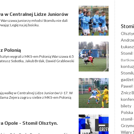
 w Centralnej Lidze Juniorów
Warszawa juniorzy młodsi Stomilu nie dali
Stomi
wając Legię na jej boisku.
Olszty
Andrze
Łukasz
 z Polonią
Stomil 
Olsztyn wygrali z MKS-em Polonią Warszawa 6:5
Bartkow
 Mateusz Sobotka, Jakub Brdak, Dawid Grablewski
kontuz
Stomil
gadżet
Paweł 
Znicz B
ają walkę w Centralnej Lidze Juniorów U-17. W
ma Zejera zagra u siebie z MKS-em Polonią
konfer
bilety
Polska
stomil-
 Opole - Stomil Olsztyn.
Grzym
Wigry 