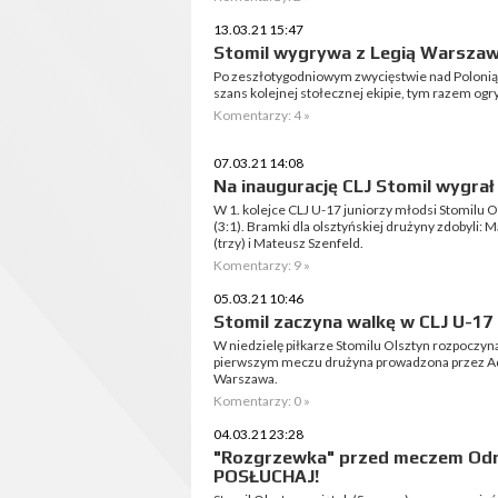
13.03.21 15:47
Stomil wygrywa z Legią Warszawa
Po zeszłotygodniowym zwycięstwie nad Polonią 
szans kolejnej stołecznej ekipie, tym razem ogry
Komentarzy: 4 »
07.03.21 14:08
Na inaugurację CLJ Stomil wygrał
W 1. kolejce CLJ U-17 juniorzy młodsi Stomilu 
(3:1). Bramki dla olsztyńskiej drużyny zdobyli:
(trzy) i Mateusz Szenfeld.
Komentarzy: 9 »
05.03.21 10:46
Stomil zaczyna walkę w CLJ U-17
W niedzielę piłkarze Stomilu Olsztyn rozpoczyn
pierwszym meczu drużyna prowadzona przez Ada
Warszawa.
Komentarzy: 0 »
04.03.21 23:28
"Rozgrzewka" przed meczem Odra
POSŁUCHAJ!