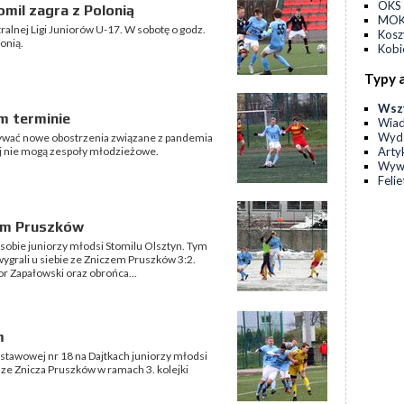
OKS 
mil zagra z Polonią
MOKS
alnej Ligi Juniorów U-17. W sobotę o godz.
Kos
onią.
Kobi
Typy 
Wsz
m terminie
Wia
Wyda
zywać nowe obostrzenia związane z pandemia
Arty
ej nie mogą zespoły młodzieżowe.
Wyw
Feli
zem Pruszków
 sobie juniorzy młodsi Stomilu Olsztyn. Tym
ygrali u siebie ze Zniczem Pruszków 3:2.
or Zapałowski oraz obrońca...
m
dstawowej nr 18 na Dajtkach juniorzy młodsi
 ze Znicza Pruszków w ramach 3. kolejki