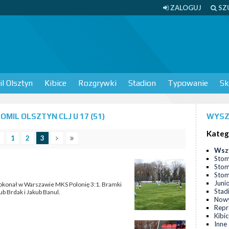
ZALOGUJ
SZ
l Olsztyn
Kibice
Rozgrywki
Stadion
Typowanie
Sk
MIL OLSZTYN CLJ U 17 (51)
WYSZ
Kateg
1
2
3
Wsz
Stom
Stom
Stomi
Juni
 pokonał w Warszawie MKS Polonię 3:1. Bramki
Stad
ub Brdak i Jakub Banul.
Nowy
Repr
Kibi
Inne