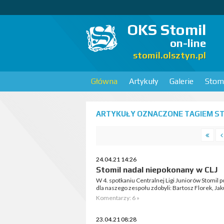
OKS Stomil
on-line
stomil.olsztyn.pl
Główna
Artykuły
Galerie
Stomi
ARTYKUŁY OZNACZONE TAGIEM STO
24.04.21 14:26
Stomil nadal niepokonany w CLJ
W 4. spotkaniu Centralnej Ligi Juniorów Stomil
dla naszego zespołu zdobyli: Bartosz Florek, Jak
Komentarzy: 6 »
23.04.21 08:28