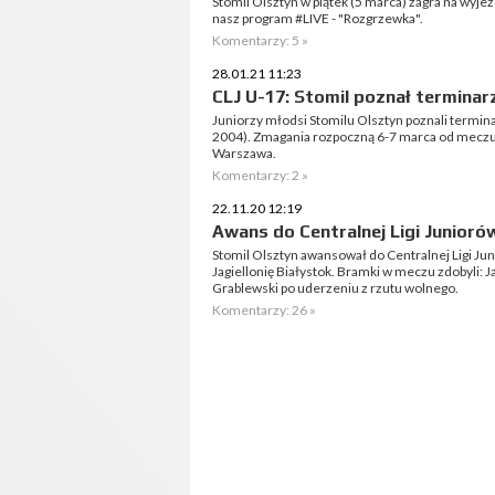
Stomil Olsztyn w piątek (5 marca) zagra na wyj
nasz program #LIVE - "Rozgrzewka".
Komentarzy: 5 »
28.01.21 11:23
CLJ U-17: Stomil poznał terminar
Juniorzy młodsi Stomilu Olsztyn poznali termin
2004). Zmagania rozpoczną 6-7 marca od mecz
Warszawa.
Komentarzy: 2 »
22.11.20 12:19
Awans do Centralnej Ligi Juniorów
Stomil Olsztyn awansował do Centralnej Ligi 
Jagiellonię Białystok. Bramki w meczu zdobyli: 
Grablewski po uderzeniu z rzutu wolnego.
Komentarzy: 26 »