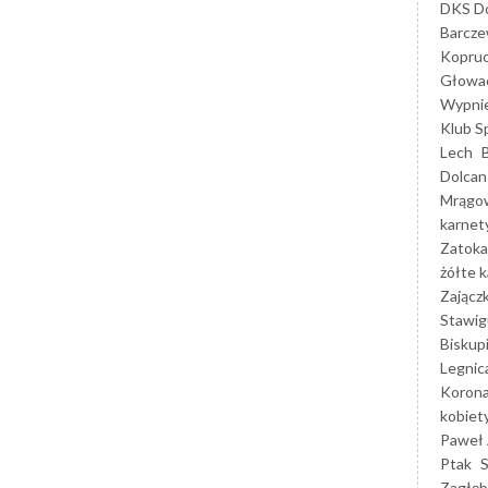
DKS Do
Barcz
Kopruc
Głowa
Wypni
Klub S
Lech
Dolcan
Mrągo
karnet
Zatoka
żółte k
Zającz
Stawig
Biskup
Legnic
Korona
kobiet
Paweł 
Ptak
Zagłęb