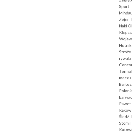
Sport
Mindau
Zejer
Naki O
Klepcz
Wojewó
Hutnik
Stróże
rywala
Concor
Termal
meczu
Bartos
Poloni
barwac
Paweł 
Raków
Śledź
Stomil 
Katow