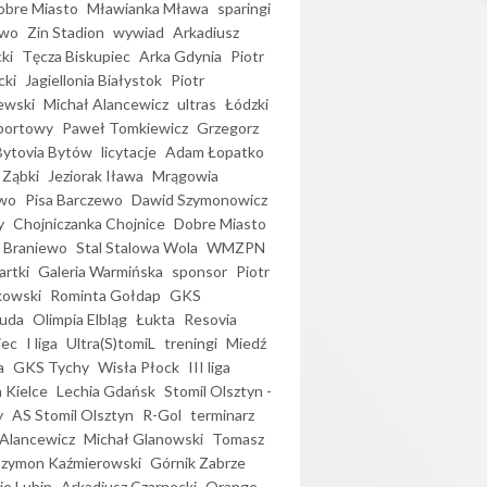
bre Miasto
Mławianka Mława
sparingi
ewo
Zin Stadion
wywiad
Arkadiusz
ki
Tęcza Biskupiec
Arka Gdynia
Piotr
cki
Jagiellonia Białystok
Piotr
ewski
Michał Alancewicz
ultras
Łódzki
portowy
Paweł Tomkiewicz
Grzegorz
Bytovia Bytów
licytacje
Adam Łopatko
 Ząbki
Jeziorak Iława
Mrągowia
wo
Pisa Barczewo
Dawid Szymonowicz
y
Chojniczanka Chojnice
Dobre Miasto
 Braniewo
Stal Stalowa Wola
WMZPN
artki
Galeria Warmińska
sponsor
Piotr
kowski
Rominta Gołdap
GKS
uda
Olimpia Elbląg
Łukta
Resovia
iec
I liga
Ultra(S)tomiL
treningi
Miedź
a
GKS Tychy
Wisła Płock
III liga
 Kielce
Lechia Gdańsk
Stomil Olsztyn -
y
AS Stomil Olsztyn
R-Gol
terminarz
Alancewicz
Michał Glanowski
Tomasz
Szymon Kaźmierowski
Górnik Zabrze
ie Lubin
Arkadiusz Czarnecki
Orange