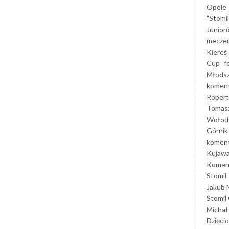
Opole
"Stomi
Junior
mecze
Kiereś
Cup
f
Młods
koment
Robert
Tomas
Wołod
Górnik
koment
Kujaw
Koment
Stomil
Jakub 
Stomil
Michał
Dzięcio