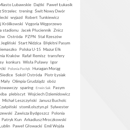
iasto Lubawskie
Dajtki
Paweł Łukasik
 Strzelec
trening
Świt Nowy Dwór
ecki
wyjazd
Robert Tunkiewicz
j Królikowski
Vęgoria Węgorzewo
 stadionu
Jacek Płuciennik
Znicz
ków
Ostróda
PZPN
Stal Rzeszów
Jegliński
Start Nidzica
Błękitni Pasym
Siemaszko
Polska U-15
Mazur Ełk
nia Kraków
Rafał Remisz
transfery
sy
konkurs
Wisła Puławy
Igor
ycki
Huragan Morąg
Polonia Pasłęk
Siedlce
Sokół Ostróda
Piotr Łysiak
 Mały
Olimpia Grudziądz
obóz
otowawczy
sparing
Pasym
Erwin Sak
kiba
plebiscyt
Wojciech Dziemidowicz
Michał Leszczyński
Janusz Bucholc
Czałpiński
stomil.olsztyn.pl
Sylwester
zewski
Zawisza Bydgoszcz
Polonia
Patryk Kun
Arkadiusz Mroczkowski
Lublin
Paweł Głowacki
Emil Wojda