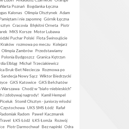
Warta Poznań
Bogdanka Łęczna
gas Kalonas
Olimpia Olsztynek
Adam
Pamiętam i nie zapomnę
Górnik Łęczna
lsztyn
Cracovia
Błękitni Orneta
Piotr
arek
MKS Korsze
Motor Lubawa
dzki Puchar Polski
Flota Świnoujście
 Kraków
rozmowa po meczu
Kolejarz
Olimpia Zambrów
Przedstawiamy
Polonia Bydgoszcz
Granica Kętrzyn
dia Elbląg
Michał Trzeciakiewicz
ica Bruk-Bet Nieciecza
Rozmowa po
Sandecja Nowy Sącz
Wiktor Biedrzycki
zyce
GKS Katowice
GKS Bełchatów
a Warszawa
Chodź w "biało-niebieskich"
h i zdobywaj nagrody!
Kamil Hempel
Piceluk
Stomil Olsztyn - juniorzy młodsi
 Częstochowa
UKS SMS Łódź
Rafał
Radomiak Radom
Paweł Kaczmarek
Travel
ŁKS Łódź
ŁKS Łomża
Rozwój
ice
Piotr Darmochwał
Bez napinki
Odra