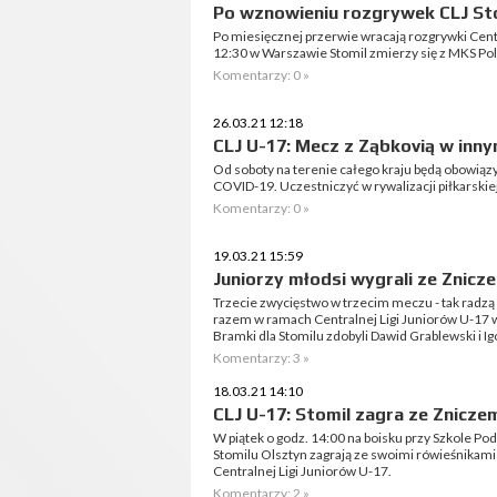
Po wznowieniu rozgrywek CLJ Sto
Po miesięcznej przerwie wracają rozgrywki Centr
12:30 w Warszawie Stomil zmierzy się z MKS Pol
Komentarzy: 0 »
26.03.21 12:18
CLJ U-17: Mecz z Ząbkovią w inny
Od soboty na terenie całego kraju będą obowią
COVID-19. Uczestniczyć w rywalizacji piłkarski
Komentarzy: 0 »
19.03.21 15:59
Juniorzy młodsi wygrali ze Znic
Trzecie zwycięstwo w trzecim meczu - tak radzą
razem w ramach Centralnej Ligi Juniorów U-17 w
Bramki dla Stomilu zdobyli Dawid Grablewski i Ig
Komentarzy: 3 »
18.03.21 14:10
CLJ U-17: Stomil zagra ze Znicze
W piątek o godz. 14:00 na boisku przy Szkole Po
Stomilu Olsztyn zagrają ze swoimi rówieśnikami
Centralnej Ligi Juniorów U-17.
Komentarzy: 2 »