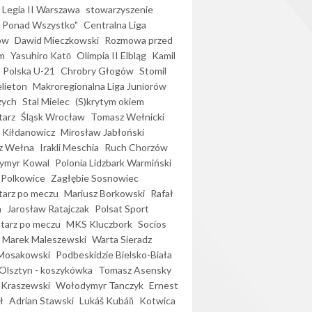
Legia II Warszawa
stowarzyszenie
l Ponad Wszystko"
Centralna Liga
ów
Dawid Mieczkowski
Rozmowa przed
m
Yasuhiro Katō
Olimpia II Elbląg
Kamil
Polska U-21
Chrobry Głogów
Stomil
elieton
Makroregionalna Liga Juniorów
zych
Stal Mielec
(S)krytym okiem
arz
Śląsk Wrocław
Tomasz Wełnicki
 Kiłdanowicz
Mirosław Jabłoński
z Wełna
Irakli Meschia
Ruch Chorzów
ymyr Kowal
Polonia Lidzbark Warmiński
 Polkowice
Zagłębie Sosnowiec
arz po meczu
Mariusz Borkowski
Rafał
a
Jarosław Ratajczak
Polsat Sport
arz po meczu
MKS Kluczbork
Socios
Marek Maleszewski
Warta Sieradz
Mosakowski
Podbeskidzie Bielsko-Biała
 Olsztyn - koszykówka
Tomasz Asensky
 Kraszewski
Wołodymyr Tanczyk
Ernest
ł
Adrian Stawski
Lukáš Kubáň
Kotwica