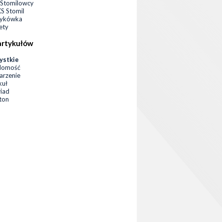
Stomilowcy
 Stomil
zykówka
ety
artykułów
ystkie
domość
rzenie
kuł
iad
eton