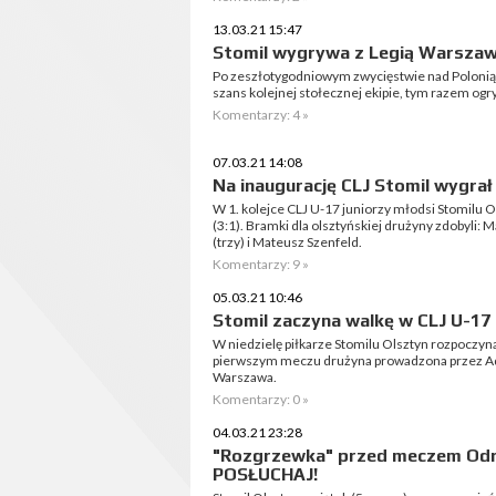
13.03.21 15:47
Stomil wygrywa z Legią Warszawa
Po zeszłotygodniowym zwycięstwie nad Polonią 
szans kolejnej stołecznej ekipie, tym razem ogry
Komentarzy: 4 »
07.03.21 14:08
Na inaugurację CLJ Stomil wygrał
W 1. kolejce CLJ U-17 juniorzy młodsi Stomilu 
(3:1). Bramki dla olsztyńskiej drużyny zdobyli:
(trzy) i Mateusz Szenfeld.
Komentarzy: 9 »
05.03.21 10:46
Stomil zaczyna walkę w CLJ U-17
W niedzielę piłkarze Stomilu Olsztyn rozpoczyn
pierwszym meczu drużyna prowadzona przez Ada
Warszawa.
Komentarzy: 0 »
04.03.21 23:28
"Rozgrzewka" przed meczem Odra
POSŁUCHAJ!