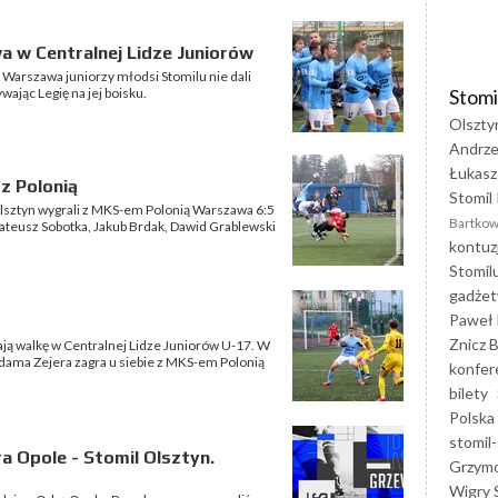
 w Centralnej Lidze Juniorów
Warszawa juniorzy młodsi Stomilu nie dali
Stomi
wając Legię na jej boisku.
Olszty
Andrze
Łukasz
 z Polonią
Stomil 
Olsztyn wygrali z MKS-em Polonią Warszawa 6:5
Bartkow
 Mateusz Sobotka, Jakub Brdak, Dawid Grablewski
kontuz
Stomil
gadżet
Paweł 
Znicz B
ają walkę w Centralnej Lidze Juniorów U-17. W
ma Zejera zagra u siebie z MKS-em Polonią
konfer
bilety
Polska
stomil-
 Opole - Stomil Olsztyn.
Grzym
Wigry 