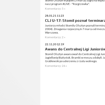
Stomil Olsztyn w piątek (5 marca) zagra na wyj
nasz program #LIVE - "Rozgrzewka".
Komentarzy: 5 »
28.01.21 11:23
CLJ U-17: Stomil poznał terminar
Juniorzy młodsi Stomilu Olsztyn poznali termin
2004). Zmagania rozpoczną 6-7 marca od mecz
Warszawa.
Komentarzy: 2 »
22.11.20 12:19
Awans do Centralnej Ligi Juniorów
Stomil Olsztyn awansował do Centralnej Ligi 
Jagiellonię Białystok. Bramki w meczu zdobyli: 
Grablewski po uderzeniu z rzutu wolnego.
Komentarzy: 26 »