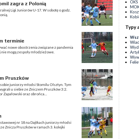
OKS 
mil zagra z Polonią
MOKS
alnej Ligi Juniorów U-17. W sobotę o godz.
Kos
onią.
Kobi
Typy 
Wsz
m terminie
Wia
Wyda
zywać nowe obostrzenia związane z pandemia
Arty
ej nie mogą zespoły młodzieżowe.
Wyw
Feli
zem Pruszków
 sobie juniorzy młodsi Stomilu Olsztyn. Tym
ygrali u siebie ze Zniczem Pruszków 3:2.
or Zapałowski oraz obrońca...
m
dstawowej nr 18 na Dajtkach juniorzy młodsi
 ze Znicza Pruszków w ramach 3. kolejki