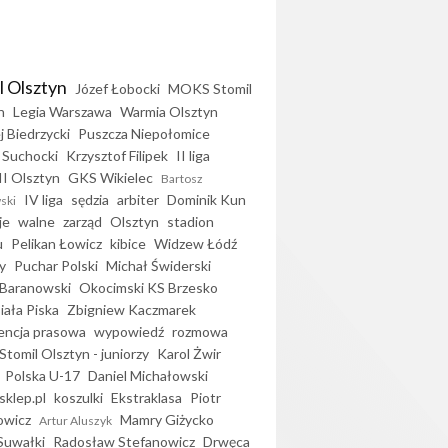
l Olsztyn
Józef Łobocki
MOKS Stomil
n
Legia Warszawa
Warmia Olsztyn
j Biedrzycki
Puszcza Niepołomice
 Suchocki
Krzysztof Filipek
II liga
II Olsztyn
GKS Wikielec
Bartosz
IV liga
sędzia
arbiter
Dominik Kun
ski
je
walne
zarząd
Olsztyn
stadion
u
Pelikan Łowicz
kibice
Widzew Łódź
y
Puchar Polski
Michał Świderski
Baranowski
Okocimski KS Brzesko
iała Piska
Zbigniew Kaczmarek
encja prasowa
wypowiedź
rozmowa
Stomil Olsztyn - juniorzy
Karol Żwir
Polska U-17
Daniel Michałowski
sklep.pl
koszulki
Ekstraklasa
Piotr
owicz
Mamry Giżycko
Artur Aluszyk
Suwałki
Radosław Stefanowicz
Drwęca