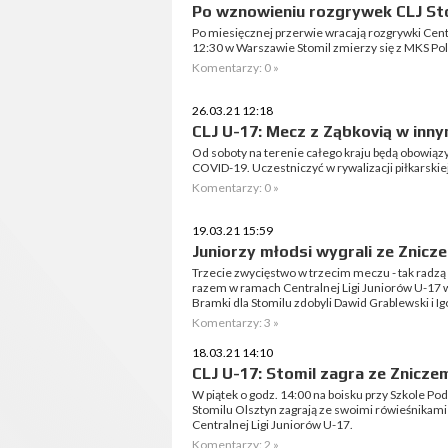
Po wznowieniu rozgrywek CLJ Sto
Po miesięcznej przerwie wracają rozgrywki Centr
12:30 w Warszawie Stomil zmierzy się z MKS Pol
Komentarzy: 0 »
26.03.21 12:18
CLJ U-17: Mecz z Ząbkovią w inny
Od soboty na terenie całego kraju będą obowią
COVID-19. Uczestniczyć w rywalizacji piłkarski
Komentarzy: 0 »
19.03.21 15:59
Juniorzy młodsi wygrali ze Znic
Trzecie zwycięstwo w trzecim meczu - tak radzą
razem w ramach Centralnej Ligi Juniorów U-17 w
Bramki dla Stomilu zdobyli Dawid Grablewski i Ig
Komentarzy: 3 »
18.03.21 14:10
CLJ U-17: Stomil zagra ze Znicze
W piątek o godz. 14:00 na boisku przy Szkole Po
Stomilu Olsztyn zagrają ze swoimi rówieśnikami
Centralnej Ligi Juniorów U-17.
Komentarzy: 2 »