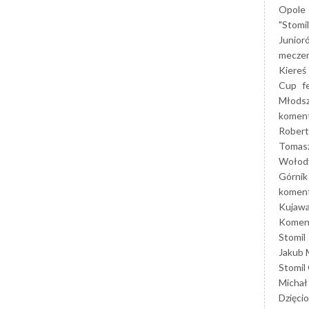
Opole
"Stomi
Junior
mecze
Kiereś
Cup
f
Młods
koment
Robert
Tomas
Wołod
Górnik
koment
Kujaw
Koment
Stomil
Jakub 
Stomil
Michał
Dzięcio