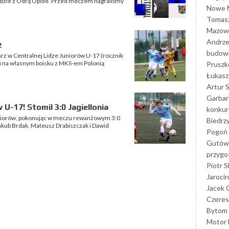
eździe z Odrą Opole. Przed meczem nagraliśmy
Nowe M
Tomasz
Mazowi
Andrze
z
budowa
arz w Centralnej Lidze Juniorów U-17 (rocznik
u na własnym boisku z MKS-em Polonią
Prusz
Łukasz 
Artur 
Garbar
 U-17! Stomil 3:0 Jagiellonia
konkur
Juniorów, pokonując w meczu rewanżowym 3:0
Biedrz
Jakub Brdak, Mateusz Drabiszczak i Dawid
Pogoń 
Gutów
przyg
Piotr S
Jarocin
Jacek 
Czeres
Bytom
Motor 