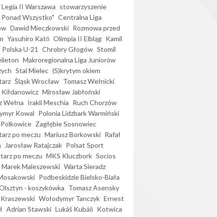
Legia II Warszawa
stowarzyszenie
l Ponad Wszystko"
Centralna Liga
ów
Dawid Mieczkowski
Rozmowa przed
m
Yasuhiro Katō
Olimpia II Elbląg
Kamil
Polska U-21
Chrobry Głogów
Stomil
elieton
Makroregionalna Liga Juniorów
zych
Stal Mielec
(S)krytym okiem
arz
Śląsk Wrocław
Tomasz Wełnicki
 Kiłdanowicz
Mirosław Jabłoński
z Wełna
Irakli Meschia
Ruch Chorzów
ymyr Kowal
Polonia Lidzbark Warmiński
 Polkowice
Zagłębie Sosnowiec
arz po meczu
Mariusz Borkowski
Rafał
a
Jarosław Ratajczak
Polsat Sport
arz po meczu
MKS Kluczbork
Socios
Marek Maleszewski
Warta Sieradz
Mosakowski
Podbeskidzie Bielsko-Biała
 Olsztyn - koszykówka
Tomasz Asensky
 Kraszewski
Wołodymyr Tanczyk
Ernest
ł
Adrian Stawski
Lukáš Kubáň
Kotwica