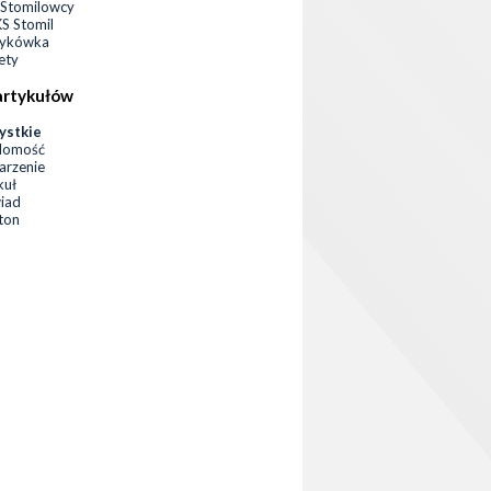
Stomilowcy
 Stomil
zykówka
ety
artykułów
ystkie
domość
rzenie
kuł
iad
eton