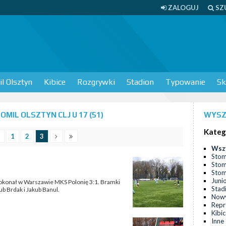
ZALOGUJ
SZ
l Olsztyn
Kibice
Rozgrywki
Stadion
Typowanie
Sk
MIL OLSZTYN CLJ U 17 (51)
WYSZ
Kateg
1
2
3
Wsz
Stom
Stom
Stomi
Juni
 pokonał w Warszawie MKS Polonię 3:1. Bramki
Stad
ub Brdak i Jakub Banul.
Nowy
Repr
Kibi
Inne