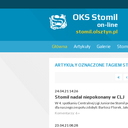
OKS Stomil
on-line
stomil.olsztyn.pl
Główna
Artykuły
Galerie
Stomi
ARTYKUŁY OZNACZONE TAGIEM STO
24.04.21 14:26
Stomil nadal niepokonany w CLJ
W 4. spotkaniu Centralnej Ligi Juniorów Stomil
dla naszego zespołu zdobyli: Bartosz Florek, Jak
Komentarzy: 6 »
23.04.21 08:28