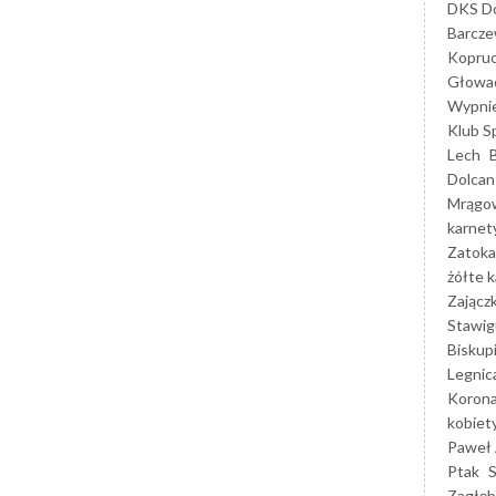
DKS Do
Barcz
Kopruc
Głowa
Wypni
Klub S
Lech
Dolcan
Mrągo
karnet
Zatoka
żółte k
Zającz
Stawig
Biskup
Legnic
Korona
kobiet
Paweł 
Ptak
Zagłęb