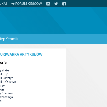
UKAJ
FORUM KIBICÓW
lep Stomilu
UKIWARKA ARTYKUŁÓW
orie
ystkie
il Cup
il Olsztyn
l II Olsztyn
orzy
ion
 Stadion
ezentacja
ce