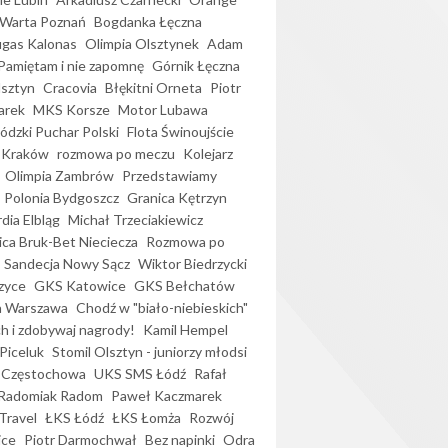
Warta Poznań
Bogdanka Łęczna
gas Kalonas
Olimpia Olsztynek
Adam
Pamiętam i nie zapomnę
Górnik Łęczna
lsztyn
Cracovia
Błękitni Orneta
Piotr
arek
MKS Korsze
Motor Lubawa
dzki Puchar Polski
Flota Świnoujście
 Kraków
rozmowa po meczu
Kolejarz
Olimpia Zambrów
Przedstawiamy
Polonia Bydgoszcz
Granica Kętrzyn
dia Elbląg
Michał Trzeciakiewicz
ica Bruk-Bet Nieciecza
Rozmowa po
Sandecja Nowy Sącz
Wiktor Biedrzycki
zyce
GKS Katowice
GKS Bełchatów
a Warszawa
Chodź w "biało-niebieskich"
h i zdobywaj nagrody!
Kamil Hempel
Piceluk
Stomil Olsztyn - juniorzy młodsi
 Częstochowa
UKS SMS Łódź
Rafał
Radomiak Radom
Paweł Kaczmarek
Travel
ŁKS Łódź
ŁKS Łomża
Rozwój
ice
Piotr Darmochwał
Bez napinki
Odra