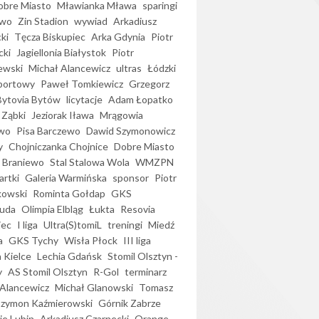
bre Miasto
Mławianka Mława
sparingi
ewo
Zin Stadion
wywiad
Arkadiusz
ki
Tęcza Biskupiec
Arka Gdynia
Piotr
cki
Jagiellonia Białystok
Piotr
ewski
Michał Alancewicz
ultras
Łódzki
portowy
Paweł Tomkiewicz
Grzegorz
Bytovia Bytów
licytacje
Adam Łopatko
 Ząbki
Jeziorak Iława
Mrągowia
wo
Pisa Barczewo
Dawid Szymonowicz
y
Chojniczanka Chojnice
Dobre Miasto
 Braniewo
Stal Stalowa Wola
WMZPN
artki
Galeria Warmińska
sponsor
Piotr
kowski
Rominta Gołdap
GKS
uda
Olimpia Elbląg
Łukta
Resovia
iec
I liga
Ultra(S)tomiL
treningi
Miedź
a
GKS Tychy
Wisła Płock
III liga
 Kielce
Lechia Gdańsk
Stomil Olsztyn -
y
AS Stomil Olsztyn
R-Gol
terminarz
Alancewicz
Michał Glanowski
Tomasz
Szymon Kaźmierowski
Górnik Zabrze
ie Lubin
Arkadiusz Czarnecki
Orange