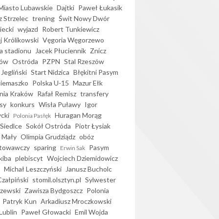
iasto Lubawskie
Dajtki
Paweł Łukasik
 Strzelec
trening
Świt Nowy Dwór
ecki
wyjazd
Robert Tunkiewicz
j Królikowski
Vęgoria Węgorzewo
 stadionu
Jacek Płuciennik
Znicz
ków
Ostróda
PZPN
Stal Rzeszów
Jegliński
Start Nidzica
Błękitni Pasym
Siemaszko
Polska U-15
Mazur Ełk
nia Kraków
Rafał Remisz
transfery
sy
konkurs
Wisła Puławy
Igor
ycki
Huragan Morąg
Polonia Pasłęk
Siedlce
Sokół Ostróda
Piotr Łysiak
 Mały
Olimpia Grudziądz
obóz
otowawczy
sparing
Pasym
Erwin Sak
kiba
plebiscyt
Wojciech Dziemidowicz
Michał Leszczyński
Janusz Bucholc
Czałpiński
stomil.olsztyn.pl
Sylwester
zewski
Zawisza Bydgoszcz
Polonia
Patryk Kun
Arkadiusz Mroczkowski
Lublin
Paweł Głowacki
Emil Wojda