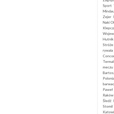
Sport
Mindau
Zejer
Naki O
Klepcz
Wojewó
Hutnik
Stróże
rywala
Concor
Termal
meczu
Bartos
Poloni
barwac
Paweł 
Raków
Śledź
Stomil 
Katow