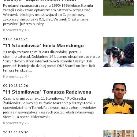
Po udanej inauguracji sezonu 1995/1996 kibice Stomilu
zaczęli z większym optymizmem patrzeć w przyszłość.
Wprawdzie kolejny mecz, wyjazd do Częstochowy,
zakończył się porażką 0:1, ale z Wronek Olsztynianie
przywieźli już trzy punkty.
Komentarzy: 0 »
21.05.14 11:21
"11 Stomilowca" Emila Mareckiego
21 maja, to zawsze miła data dla redakcji portalu
stomil.olsztyn.pl. Dokładnie 14 lat temu oficjalnie doszło do
"fuzji" dwóch stron internetowych Stomilu Olsztyn, tak
powstał i istnieje do dzisiaj portal OKS Stomil on-line. Rok
temu z tej okazji...
Komentarzy: 4 »
09.10.13 15:26
"11 Stomilowca" Tomasza Radziwona
Czas na drugi odcinek „11 Stomilowca”. Po Grześku
Żytkiewiczu o swojej Drużynie Marzeń z piłkarzy Stomilu
opowiedział nam Tomek Radziwon, na przełomie wieków
jedna z najsympatyczniejszych postaci ekstraklasowego
Stomilu, a obecnie kierownik...
Komentarzy: 6 »
26.11.11 16:02