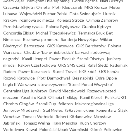
Adam Zejer
Pamiętam i nie zapomnę
Górnik Łęczna
Naki Olsztyn
Cracovia
Błękitni Orneta
Piotr Klepczarek
MKS Korsze
Motor
Lubawa
Wojewódzki Puchar Polski
Flota Świnoujście
Hutnik
Kraków
rozmowa po meczu
Kolejarz Stróże
Olimpia Zambrów
Przedstawiamy rywala
Polonia Bydgoszcz
Granica Kętrzyn
Concordia Elbląg
Michał Trzeciakiewicz
Termalica Bruk-Bet
Nieciecza
Rozmowa po meczu
Sandecja Nowy Sącz
Wiktor
Biedrzycki
Bartoszyce
GKS Katowice
GKS Bełchatów
Polonia
Warszawa
Chodź w "biało-niebieskich" barwach i zdobywaj
nagrody!
Kamil Hempel
Paweł Piceluk
Stomil Olsztyn - juniorzy
młodsi
Raków Częstochowa
UKS SMS Łódź
Rafał Śledź
Radomiak
Radom
Paweł Kaczmarek
Stomil Travel
ŁKS Łódź
ŁKS Łomża
Rozwój Katowice
Piotr Darmochwał
Bez napinki
Odra Opole
Legia II Warszawa
stowarzyszenie "Stomil Ponad Wszystko"
Centralna Liga Juniorów
Dawid Mieczkowski
Rozmowa przed
meczem
Yasuhiro Katō
Olimpia II Elbląg
Kamil Kiereś
Polska U-21
Chrobry Głogów
Stomil Cup
felieton
Makroregionalna Liga
Juniorów Młodszych
Stal Mielec
(S)krytym okiem
komentarz
Śląsk
Wrocław
Tomasz Wełnicki
Robert Kiłdanowicz
Mirosław
Jabłoński
Tomasz Wełna
Irakli Meschia
Ruch Chorzów
Wołodymyr Kowal
Polonia Lidzbark Warmiński
Górnik Polkowice