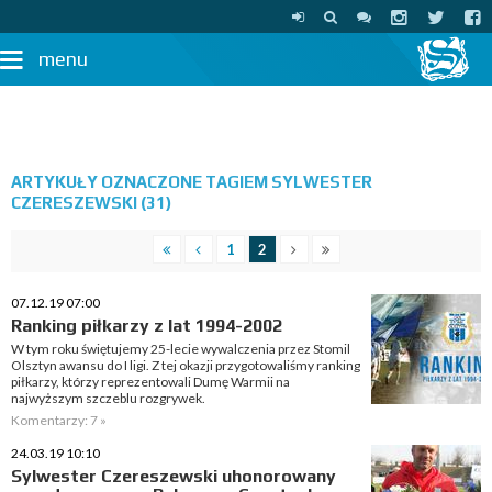
menu
ARTYKUŁY OZNACZONE TAGIEM SYLWESTER
CZERESZEWSKI (31)
1
2
07.12.19 07:00
Ranking piłkarzy z lat 1994-2002
W tym roku świętujemy 25-lecie wywalczenia przez Stomil
Olsztyn awansu do I ligi. Z tej okazji przygotowaliśmy ranking
piłkarzy, którzy reprezentowali Dumę Warmii na
najwyższym szczeblu rozgrywek.
Komentarzy: 7 »
24.03.19 10:10
Sylwester Czereszewski uhonorowany