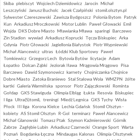
Skiba
plebiscyt
Wojciech Dziemidowicz
Jarocin
Michał
Leszczyński
Janusz Bucholc
Jacek Czałpiński
stomil.olsztyn.pl
Sylwester Czereszewski
Zawisza Bydgoszcz
Polonia Bytom
Patryk
Kun
Arkadiusz Mroczkowski
Motor Lublin
Paweł Głowacki
Emil
Wojda
DKS Dobre Miasto
Mławianka Mława
sparingi
Barczewo
Zin Stadion
wywiad
Arkadiusz Koprucki
Tęcza Biskupiec
Arka
Gdynia
Piotr Głowacki
Jagiellonia Białystok
Piotr Wypniewski
Michał Alancewicz
ultras
Łódzki Klub Sportowy
Paweł
Tomkiewicz
Grzegorz Lech
Bytovia Bytów
licytacje
Adam
Łopatko
Dolcan Ząbki
Jeziorak Iława
Mrągowia Mrągowo
Pisa
Barczewo
Dawid Szymonowicz
karnety
Chojniczanka Chojnice
Dobre Miasto
Zatoka Braniewo
Stal Stalowa Wola
WMZPN
żółte
kartki
Galeria Warmińska
sponsor
Piotr Zajączkowski
Rominta
Gołdap
GKS Stawiguda
Olimpia Elbląg
Łukta
Resovia
Biskupiec
I liga
Ultra(S)tomiL
treningi
Miedź Legnica
GKS Tychy
Wisła
Płock
III liga
Korona Kielce
Lechia Gdańsk
Stomil Olsztyn -
kobiety
AS Stomil Olsztyn
R-Gol
terminarz
Paweł Alancewicz
Michał Glanowski
Tomasz Ptak
Szymon Kaźmierowski
Górnik
Zabrze
Zagłębie Lubin
Arkadiusz Czarnecki
Orange Sport
Warta
Poznań
Bogdanka Łęczna
Mindaugas Kalonas
Olimpia Olsztynek