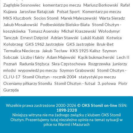
Zagłębie Sosnowiec
komentarz po meczu
Mariusz Borkowski
Rafał
Kujawa
Jarosław Ratajczak
Polsat Sport
Komentarz po meczu
MKS Kluczbork
Socios Stomil
Marek Maleszewski
Warta Sieradz
Jakub Mosakowski
Podbeskidzie Bielsko-Biała
Stomil Olsztyn -
koszykówka
Tomasz Asensky
Michał Kraszewski
Wołodymyr
Tanczyk
Ernest Dzięcioł
Adrian Stawski
Lukáš Kubáň
Kotwica
Kołobrzeg
GKS 1962 Jastrzębie
GKS Jastrzębie
Bruk-Bet
Termalica Nieciecza
Jakub Tecław
KKS 1925 Kalisz
Szymon
Sobczak
Liczby i fakty
Adam Majewski
Kącik bukmacherski
Lech II
Poznań
Radunia Stężyca
Skra Częstochowa
Rozgrzewka
juniorzy
młodsi
wypowiedź po meczu
Szymon Grabowski
Stomil Olsztyn -
CLJ U-17
Stomil Olsztyn - rocznik 2004
statystyki po meczu
Oceniamy piłkarzy Stomilu
Stomil Olsztyn - futsal
3. połowa
Piotr
Gurzęda
Wszelkie prawa zastrzeżone 2000-2026 ©
OKS Stomil on-line
ISSN:
1898-2328
Niniejsza witryna nie ma żadnego związku z klubem OKS Stomil
Olsztyn. Prezentujemy tutaj niezależne opinie na temat sytuacji w
piłce na Warmii i Mazurach