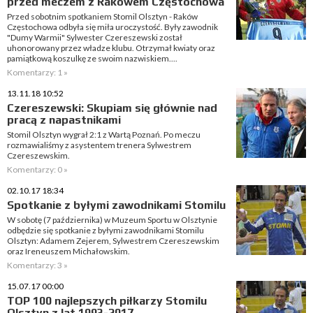
przed meczem z Rakowem Częstochowa
Przed sobotnim spotkaniem Stomil Olsztyn - Raków
Częstochowa odbyła się miła uroczystość. Były zawodnik
"Dumy Warmii" Sylwester Czereszewski został
uhonorowany przez władze klubu. Otrzymał kwiaty oraz
pamiątkową koszulkę ze swoim nazwiskiem....
Komentarzy: 1 »
13.11.18 10:52
Czereszewski: Skupiam się głównie nad
pracą z napastnikami
Stomil Olsztyn wygrał 2:1 z Wartą Poznań. Po meczu
rozmawialiśmy z asystentem trenera Sylwestrem
Czereszewskim.
Komentarzy: 0 »
02.10.17 18:34
Spotkanie z byłymi zawodnikami Stomilu
W sobotę (7 października) w Muzeum Sportu w Olsztynie
odbędzie się spotkanie z byłymi zawodnikami Stomilu
Olsztyn: Adamem Zejerem, Sylwestrem Czereszewskim
oraz Ireneuszem Michałowskim.
Komentarzy: 3 »
15.07.17 00:00
TOP 100 najlepszych piłkarzy Stomilu
Olsztyn z lat 1993-2017