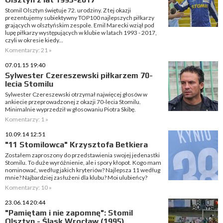
Stomil Olsztyn świętuje 72. urodziny. Z tej okazji
prezentujemy subiektywny TOP100 najlepszych piłkarzy
grających w olsztyńskim zespole. Emil Marecki wziął pod
lupę piłkarzy występujących w klubie w latach 1993 - 2017,
czyli w okresie kiedy...
Komentarzy: 21 »
07.01.15 19:40
Sylwester Czereszewski piłkarzem 70-
lecia Stomilu
Sylwester Czereszewski otrzymał najwięcej głosów w
ankiecie przeprowadzonej z okazji 70-lecia Stomilu.
Minimalnie wyprzedził w głosowaniu Piotra Skibę.
Komentarzy: 1 »
10.09.14 12:51
"11 Stomilowca" Krzysztofa Betkiera
Zostałem zaproszony do przedstawienia swojej jedenastki
Stomilu. To duże wyróżnienie, ale i spory kłopot. Kogo mam
nominować, według jakich kryteriów? Najlepsza 11 według
mnie? Najbardziej zasłużeni dla klubu? Moi ulubieńcy?
Komentarzy: 10 »
23.06.14 20:44
"Pamiętam i nie zapomnę": Stomil
Olsztyn - Śląsk Wrocław (1995)