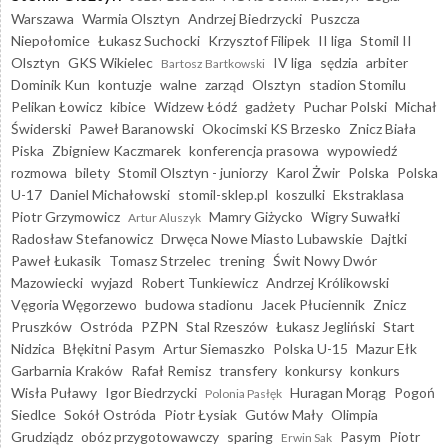
Warszawa
Warmia Olsztyn
Andrzej Biedrzycki
Puszcza
Niepołomice
Łukasz Suchocki
Krzysztof Filipek
II liga
Stomil II
Olsztyn
GKS Wikielec
IV liga
sędzia
arbiter
Bartosz Bartkowski
Dominik Kun
kontuzje
walne
zarząd
Olsztyn
stadion Stomilu
Pelikan Łowicz
kibice
Widzew Łódź
gadżety
Puchar Polski
Michał
Świderski
Paweł Baranowski
Okocimski KS Brzesko
Znicz Biała
Piska
Zbigniew Kaczmarek
konferencja prasowa
wypowiedź
rozmowa
bilety
Stomil Olsztyn - juniorzy
Karol Żwir
Polska
Polska
U-17
Daniel Michałowski
stomil-sklep.pl
koszulki
Ekstraklasa
Piotr Grzymowicz
Mamry Giżycko
Wigry Suwałki
Artur Aluszyk
Radosław Stefanowicz
Drwęca Nowe Miasto Lubawskie
Dajtki
Paweł Łukasik
Tomasz Strzelec
trening
Świt Nowy Dwór
Mazowiecki
wyjazd
Robert Tunkiewicz
Andrzej Królikowski
Vęgoria Węgorzewo
budowa stadionu
Jacek Płuciennik
Znicz
Pruszków
Ostróda
PZPN
Stal Rzeszów
Łukasz Jegliński
Start
Nidzica
Błękitni Pasym
Artur Siemaszko
Polska U-15
Mazur Ełk
Garbarnia Kraków
Rafał Remisz
transfery
konkursy
konkurs
Wisła Puławy
Igor Biedrzycki
Huragan Morąg
Pogoń
Polonia Pasłęk
Siedlce
Sokół Ostróda
Piotr Łysiak
Gutów Mały
Olimpia
Grudziądz
obóz przygotowawczy
sparing
Pasym
Piotr
Erwin Sak