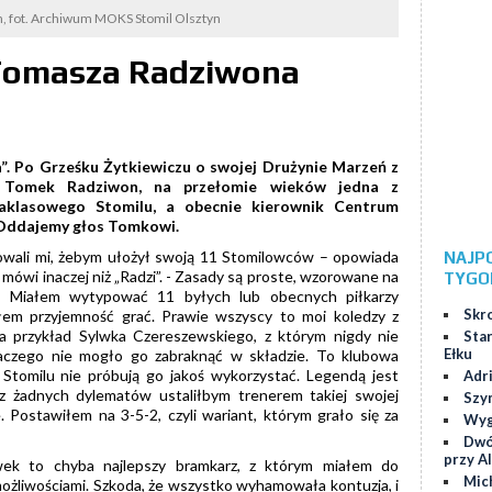
, fot. Archiwum MOKS Stomil Olsztyn
 Tomasza Radziwona
”. Po Grześku Żytkiewiczu o swojej Drużynie Marzeń z
m Tomek Radziwon, na przełomie wieków jedna z
traklasowego Stomilu, a obecnie kierownik Centrum
 Oddajemy głos Tomkowi.
onowali mi, żebym ułożył swoją 11 Stomilowców – opowiada
NAJP
mówi inaczej niż „Radzi”. - Zasady są proste, wzorowane na
TYGO
. Miałem wytypować 11 byłych lub obecnych piłkarzy
Skr
łem przyjemność grać. Prawie wszyscy to moi koledzy z
a przykład Sylwka Czereszewskiego, z którym nigdy nie
Star
Ełku
aczego nie mogło go zabraknąć w składzie. To klubowa
 Stomilu nie próbują go jakoś wykorzystać. Legendą jest
Adr
z żadnych dylematów ustaliłbym trenerem takiej swojej
Szy
. Postawiłem na 3-5-2, czyli wariant, którym grało się za
Wygr
Dwó
przy Al
wek to chyba najlepszy bramkarz, z którym miałem do
Mic
 możliwościami. Szkoda, że wszystko wyhamowała kontuzja, i