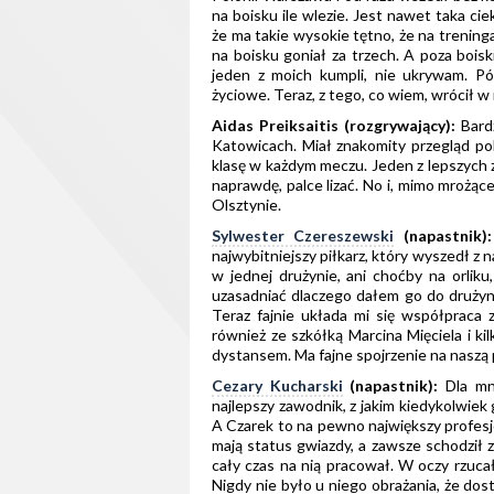
na boisku ile wlezie. Jest nawet taka cie
że ma takie wysokie tętno, że na trening
na boisku goniał za trzech. A poza bois
jeden z moich kumpli, nie ukrywam. Póź
życiowe. Teraz, z tego, co wiem, wrócił w
Aidas Preiksaitis (rozgrywający):
Bardz
Katowicach. Miał znakomity przegląd pola
klasę w każdym meczu. Jeden z lepszych z
naprawdę, palce lizać. No i, mimo mrożąc
Olsztynie.
Sylwester Czereszewski
(napastnik)
najwybitniejszy piłkarz, który wyszedł z 
w jednej drużynie, ani choćby na orlik
uzasadniać dlaczego dałem go do drużyny.
Teraz fajnie układa mi się współpraca 
również ze szkółką Marcina Mięciela i k
dystansem. Ma fajne spojrzenie na naszą p
Cezary Kucharski
(napastnik):
Dla mn
najlepszy zawodnik, z jakim kiedykolwiek 
A Czarek to na pewno największy profesjo
mają status gwiazdy, a zawsze schodził z 
cały czas na nią pracował. W oczy rzuca
Nigdy nie było u niego obrażania, że dost