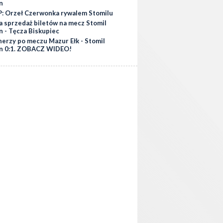
n
: Orzeł Czerwonka rywalem Stomilu
a sprzedaż biletów na mecz Stomil
n - Tęcza Biskupiec
nerzy po meczu Mazur Ełk - Stomil
n 0:1. ZOBACZ WIDEO!