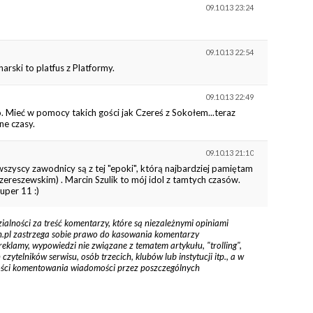
09.10.13 23:24
09.10.13 22:54
rski to platfus z Platformy.
09.10.13 22:49
 Mieć w pomocy takich gości jak Czereś z Sokołem...teraz
e czasy.
09.10.13 21:10
zyscy zawodnicy są z tej "epoki", którą najbardziej pamiętam
ereszewskim) . Marcin Szulik to mój idol z tamtych czasów.
uper 11 :)
zialności za treść komentarzy, które są niezależnymi opiniami
tyn.pl zastrzega sobie prawo do kasowania komentarzy
reklamy, wypowiedzi nie związane z tematem artykułu, "trolling",
ytelników serwisu, osób trzecich, klubów lub instytucji itp., a w
ości komentowania wiadomości przez poszczególnych