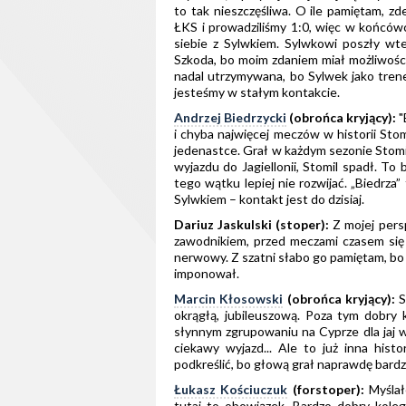
to tak nieszczęśliwa. O ile pamiętam, zd
ŁKS i prowadziliśmy 1:0, więc w końców
siebie z Sylwkiem. Sylwkowi poszły wte
Szkoda, bo moim zdaniem miał możliwości,
nadal utrzymywana, bo Sylwek jako tren
jesteśmy w stałym kontakcie.
Andrzej Biedrzycki
(obrońca kryjący):
"
i chyba najwięcej meczów w historii Sto
jedenastce. Grał w każdym sezonie Stomil
wyjazdu do Jagiellonii, Stomil spadł. T
tego wątku lepiej nie rozwijać. „Biedrza”
Sylwkiem – kontakt jest do dzisiaj.
Dariuz Jaskulski (stoper):
Z mojej pers
zawodnikiem, przed meczami czasem się
nerwowy. Z szatni słabo go pamiętam, bo 
imponował.
Marcin Kłosowski
(obrońca kryjący):
S
okrągłą, jubileuszową. Poza tym dobry 
słynnym zgrupowaniu na Cyprze dla jaj wz
ciekawy wyjazd... Ale to już inna hist
podkreślić, bo głową grał naprawdę bardz
Łukasz Kościuczuk
(forstoper):
Myślał
tutaj to obowiązek. Bardzo dobry kolega