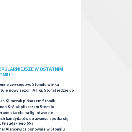
OPULARNIEJSZE W OSTATNIM
DNIU
omne zwycięstwo Stomilu w Ełku
tuje nowy sezon IV ligi. Stomil jedzie do
ian Klimczak piłkarzem Stomilu
mon Królak piłkarzem Stomilu
ane starcie na ligi otwarcie
ch kandydatów do awansu spotka się
. Piłsudskiego 69a
hał Alancewicz ponownie w Stomilu