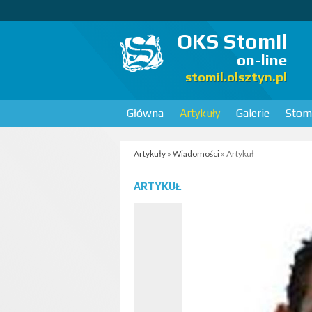
OKS Stomil
on-line
stomil.olsztyn.pl
Główna
Artykuły
Galerie
Stomi
Artykuły
»
Wiadomości
» Artykuł
ARTYKUŁ