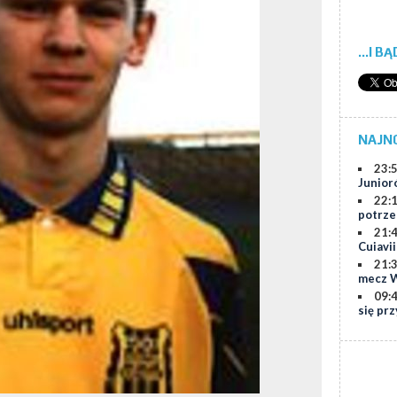
...I B
NAJN
23:
Junior
22:
potrze
21:
Cuiavi
21:
mecz W
09:
się prz