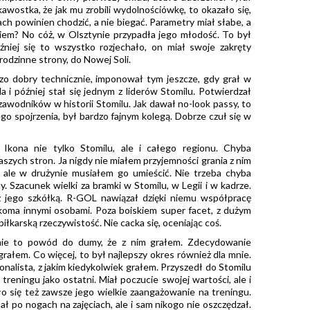
kawostka, że jak mu zrobili wydolnościówkę, to okazało się,
ach powinien chodzić, a nie biegać. Parametry miał słabe, a
kiem? No cóż, w Olsztynie przypadła jego młodość. To był
niej się to wszystko rozjechało, on miał swoje zakręty
 rodzinne strony, do Nowej Soli.
o dobry technicznie, imponował tym jeszcze, gdy grał w
 i później stał się jednym z liderów Stomilu. Potwierdzał
awodników w historii Stomilu. Jak dawał no-look passy, to
ego spojrzenia, był bardzo fajnym kolegą. Dobrze czuł się w
:
Ikona nie tylko Stomilu, ale i całego regionu. Chyba
naszych stron. Ja nigdy nie miałem przyjemności grania z nim
u, ale w drużynie musiałem go umieścić. Nie trzeba chyba
 Szacunek wielki za bramki w Stomilu, w Legii i w kadrze.
z jego szkółką. R-GOL nawiązał dzięki niemu współpracę
ilkoma innymi osobami. Poza boiskiem super facet, z dużym
iłkarską rzeczywistość. Nie cacka się, oceniając coś.
ie to powód do dumy, że z nim grałem. Zdecydowanie
grałem. Co więcej, to był najlepszy okres również dla mnie.
nalista, z jakim kiedykolwiek grałem. Przyszedł do Stomilu
treningu jako ostatni. Miał poczucie swojej wartości, ale i
ło się też zawsze jego wielkie zaangażowanie na treningu.
ał po nogach na zajęciach, ale i sam nikogo nie oszczędzał.