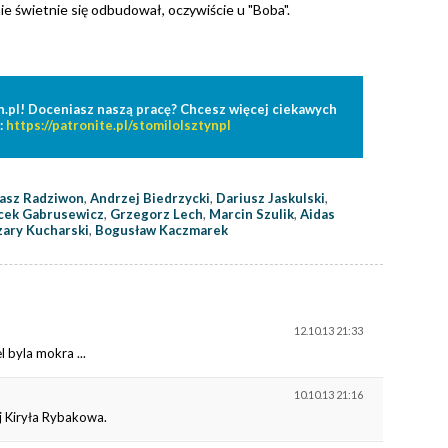
ie świetnie się odbudował, oczywiście u "Boba".
n.pl! Doceniasz naszą pracę? Chcesz więcej ciekawych
:
https://patronite.pl/stomilolsztynpl
asz Radziwon
,
Andrzej Biedrzycki
,
Dariusz Jaskulski
,
cek Gabrusewicz
,
Grzegorz Lech
,
Marcin Szulik
,
Aidas
ary Kucharski
,
Bogusław Kaczmarek
12.10.13 21:33
l byla mokra ...
10.10.13 21:16
j Kiryła Rybakowa.