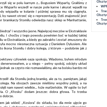
Olszty
erzyli się w polu karnym z... Bogusiem Wyparłą. Graliśmy z
WPP
ce Wyparło wszedł w nasze pole karne i akurat wpadli na
Trw
dy więzadła w kolanie i później sprawa mu się ciągnęła.
Olszty
 by nawet otrzeć się o reprezentację. Dziś znajomość jest
Tre
er bramkarzy Stomilu odwiedza nasz sklep w Manhattanie,
Olszty
Biedrza" i wszystko jasne. Najwięcej meczów w Ekstraklasie
milu. I choćby z tego powodu powinien być w każdej takiej
u w Ekstraklasie, a kiedy go zabrakło i został zmuszony do
o była mocno niesmaczna sytuacja z Danielem Dylusiem. Ale
 to ikona Stomilu i dobry kolega, z którym – podobnie jak z
pektywy człowiek-oaza spokoju. Wiadomo, byłem młodym
 denerwowałem, a u niego – pełny spokój, odcięty układ
jednak za często nie rozmawialiśmy, ale na boisku bardzo mi
trzelił dla Stomilu jedną bramkę, ale za to, pamiętam, jakąś
kolega. Na obozach zawsze mieliśmy wspólny pokój, a na
ięli nam nawet wielkie... łoże małżeńskie. W ogóle to był
oria. O „Kłosku” dodam jeszcze: dobra głowa. To trzeba
o dobrze.
em jak wkleić „Kosiora” do składu, bo dla mnie ujęcie go
, ale i obdarzony potężnymi umiejętnościami piłkarskimi.