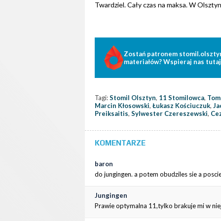
Twardziel. Cały czas na maksa. W Olsztyn
Zostań patronem stomil.olszty
materiałów? Wspieraj nas tutaj
Tagi:
Stomil Olsztyn
,
11 Stomilowca
,
Tom
Marcin Kłosowski
,
Łukasz Kościuczuk
,
Ja
Preiksaitis
,
Sylwester Czereszewski
,
Cez
KOMENTARZE
baron
do jungingen. a potem obudziles sie a poscie
Jungingen
Prawie optymalna 11,tylko brakuje mi w nie