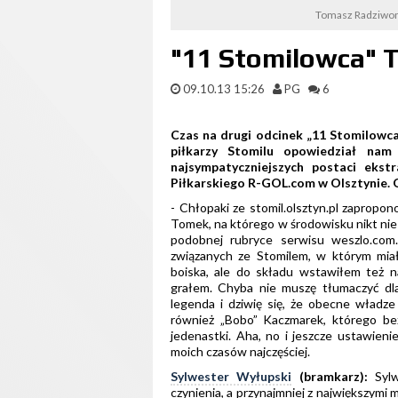
Tomasz Radziwon
"11 Stomilowca"
09.10.13 15:26
PG
6
Czas na drugi odcinek „11 Stomilowca
piłkarzy Stomilu opowiedział na
najsympatyczniejszych postaci eks
Piłkarskiego R-GOL.com w Olsztynie.
- Chłopaki ze stomil.olsztyn.pl zaprop
Tomek, na którego w środowisku nikt nie 
podobnej rubryce serwisu weszlo.com
związanych ze Stomilem, w którym mia
boiska, ale do składu wstawiłem też n
grałem. Chyba nie muszę tłumaczyć dl
legenda i dziwię się, że obecne władze
również „Bobo” Kaczmarek, którego be
jedenastki. Aha, no i jeszcze ustawienie
moich czasów najczęściej.
Sylwester Wyłupski
(bramkarz):
Syl
czynienia, a przynajmniej z największymi