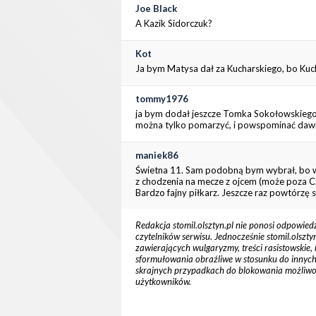
Joe Black
A Kazik Sidorczuk?
Kot
Ja bym Matysa dał za Kucharskiego, bo Kucha
tommy1976
ja bym dodał jeszcze Tomka Sokołowskiego.
można tylko pomarzyć, i powspominać dawn
maniek86
Świetna 11. Sam podobną bym wybrał, bo ws
z chodzenia na mecze z ojcem (może poza Cz
Bardzo fajny piłkarz. Jeszcze raz powtórzę s
Redakcja stomil.olsztyn.pl nie ponosi odpowied
czytelników serwisu. Jednocześnie stomil.olsz
zawierających wulgaryzmy, treści rasistowskie, 
sformułowania obraźliwe w stosunku do innych cz
skrajnych przypadkach do blokowania możliw
użytkowników.