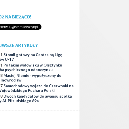
ĄDŹ NA BIEŻĄCO!
OWSZE ARTYKUŁY
51
Stomil gotowy na Centralną Ligę
ów U-17
11
Po takim widowisku w Olsztynku
ba psychicznego odpoczynku
48
Maciej Niemier wypożyczony do
i Inowrocław
37
Samochodowy wyjazd do Czerwonki na
ojewódzkiego Pucharu Polski
48
Dwóch kandydatów do awansu spotka
y Al. Piłsudskiego 69a