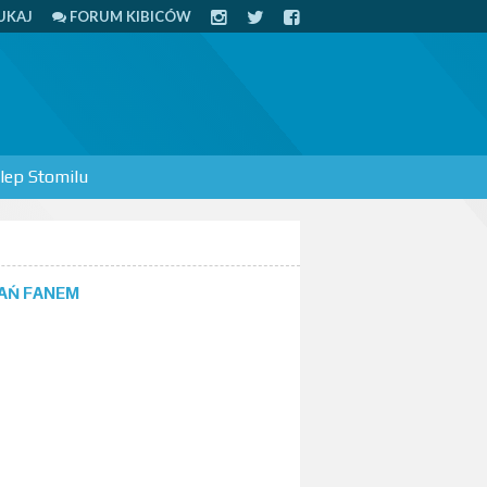
UKAJ
FORUM KIBICÓW
lep Stomilu
AŃ FANEM