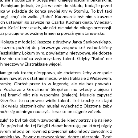
. Pamiętam jednak, że jak wszedł do składu, bodajże przed
ca w składzie do końca swojej gry w Stomilu. To był taki
ogi, chęć do walki. „Bobo” Kaczmarek był nim strasznie
ch ustawiał go zawsze na Czarka Kucharskiego. Wiedział,
ało. Kości trzeszczały, ale nikt nie miał do nikogo pretensji.
eraz pracuje w poważnej firmie na poważnym stanowisku.
Kolega z młodości, jeszcze z drużyny Jarka Sankowskiego.
y razem, później do pierwszego zespołu też wchodziliśmy
eszkaliśmy. Lokum było, powiedzmy, nietypowe, ale dobrze
eż nie do końca wykorzystany talent. Gdyby "Bobo" nie
ch meczów w Ekstraklasie więcej.
am go tak trochę nietypowo, ale chciałem, żeby w zespole
raliśmy nawet w ostatnim meczu w Ekstraklasie z Widzewem,
 bramkę. Obrósł przez to w legendę, ale nie bez powodu.
 w Pucharze z Groclinem? Skręciłem mu wtedy z pięciu i
tej bramki nikt nie wspomina (śmiech). Musicie zapytać
rześka, to na pewno wielki talent. Też trochę ze stajni
, jak wielu olsztyniaków, musiał wyjechać z Olsztyna, żeby
 może się od niego nauczyć. Teraz to on ciągnie wózek.
zulo" to był tak dobry zawodnik, że, kiedy patrzy się na jego
 Że pojechał do tej Belgii i złapał kontuzję, po której nigdy
y byłem młody, on również przyjechał jako młody zawodnik z
kompleksów. Pewny pierwszy skład, dobre uderzenie. Tyrał