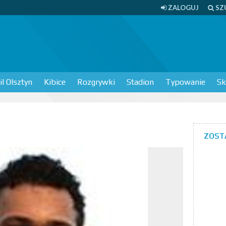
ZALOGUJ
SZ
l Olsztyn
Kibice
Rozgrywki
Stadion
Typowanie
Sk
ZOST