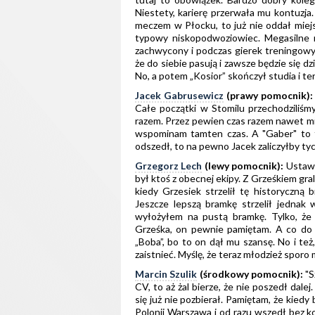
Niestety, karierę przerwała mu kontuzja
meczem w Płocku, to już nie oddał miejs
typowy niskopodwoziowiec. Megasilne n
zachwycony i podczas gierek treningowy
że do siebie pasują i zawsze będzie się dzi
No, a potem „Kosior” skończył studia i t
Jacek Gabrusewicz
(prawy pomocnik):
Całe początki w Stomilu przechodziliśm
razem. Przez pewien czas razem nawet mi
wspominam tamten czas. A "Gaber" to t
odszedł, to na pewno Jacek zaliczyłby ty
Grzegorz Lech
(lewy pomocnik):
Ustawi
był ktoś z obecnej ekipy. Z Grześkiem g
kiedy Grzesiek strzelił tę historyczną
Jeszcze lepszą bramkę strzelił jednak
wyłożyłem na pustą bramkę. Tylko, że 
Grześka, on pewnie pamiętam. A co do G
„Boba”, bo to on dął mu szansę. No i też
zaistnieć. Myślę, że teraz młodzież sporo
Marcin Szulik
(środkowy pomocnik):
"S
CV, to aż żal bierze, że nie poszedł dalej.
się już nie pozbierał. Pamiętam, że kied
Polonii Warszawa i od razu wszedł bez 