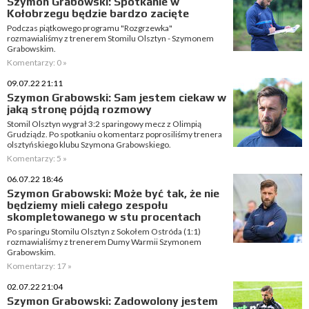
Szymon Grabowski: Spotkanie w
Kołobrzegu będzie bardzo zacięte
Podczas piątkowego programu "Rozgrzewka"
rozmawialiśmy z trenerem Stomilu Olsztyn - Szymonem
Grabowskim.
Komentarzy: 0 »
09.07.22 21:11
Szymon Grabowski: Sam jestem ciekaw w
jaką stronę pójdą rozmowy
Stomil Olsztyn wygrał 3:2 sparingowy mecz z Olimpią
Grudziądz. Po spotkaniu o komentarz poprosiliśmy trenera
olsztyńskiego klubu Szymona Grabowskiego.
Komentarzy: 5 »
06.07.22 18:46
Szymon Grabowski: Może być tak, że nie
będziemy mieli całego zespołu
skompletowanego w stu procentach
Po sparingu Stomilu Olsztyn z Sokołem Ostróda (1:1)
rozmawialiśmy z trenerem Dumy Warmii Szymonem
Grabowskim.
Komentarzy: 17 »
02.07.22 21:04
Szymon Grabowski: Zadowolony jestem