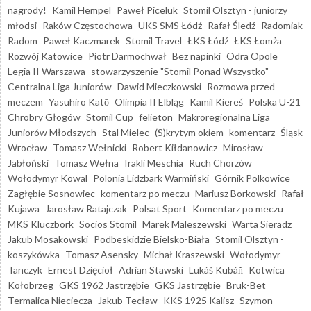
nagrody!
Kamil Hempel
Paweł Piceluk
Stomil Olsztyn - juniorzy
młodsi
Raków Częstochowa
UKS SMS Łódź
Rafał Śledź
Radomiak
Radom
Paweł Kaczmarek
Stomil Travel
ŁKS Łódź
ŁKS Łomża
Rozwój Katowice
Piotr Darmochwał
Bez napinki
Odra Opole
Legia II Warszawa
stowarzyszenie "Stomil Ponad Wszystko"
Centralna Liga Juniorów
Dawid Mieczkowski
Rozmowa przed
meczem
Yasuhiro Katō
Olimpia II Elbląg
Kamil Kiereś
Polska U-21
Chrobry Głogów
Stomil Cup
felieton
Makroregionalna Liga
Juniorów Młodszych
Stal Mielec
(S)krytym okiem
komentarz
Śląsk
Wrocław
Tomasz Wełnicki
Robert Kiłdanowicz
Mirosław
Jabłoński
Tomasz Wełna
Irakli Meschia
Ruch Chorzów
Wołodymyr Kowal
Polonia Lidzbark Warmiński
Górnik Polkowice
Zagłębie Sosnowiec
komentarz po meczu
Mariusz Borkowski
Rafał
Kujawa
Jarosław Ratajczak
Polsat Sport
Komentarz po meczu
MKS Kluczbork
Socios Stomil
Marek Maleszewski
Warta Sieradz
Jakub Mosakowski
Podbeskidzie Bielsko-Biała
Stomil Olsztyn -
koszykówka
Tomasz Asensky
Michał Kraszewski
Wołodymyr
Tanczyk
Ernest Dzięcioł
Adrian Stawski
Lukáš Kubáň
Kotwica
Kołobrzeg
GKS 1962 Jastrzębie
GKS Jastrzębie
Bruk-Bet
Termalica Nieciecza
Jakub Tecław
KKS 1925 Kalisz
Szymon