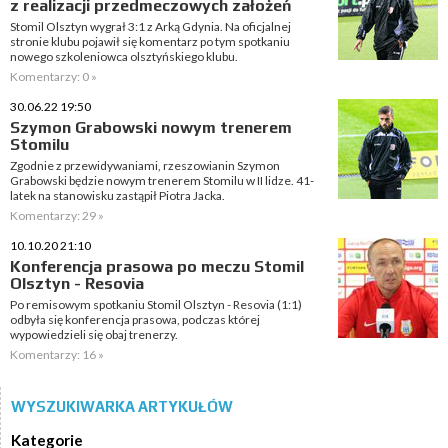
z realizacji przedmeczowych założeń
Stomil Olsztyn wygrał 3:1 z Arką Gdynia. Na oficjalnej
stronie klubu pojawił się komentarz po tym spotkaniu
nowego szkoleniowca olsztyńskiego klubu.
Komentarzy: 0 »
30.06.22 19:50
Szymon Grabowski nowym trenerem
Stomilu
Zgodnie z przewidywaniami, rzeszowianin Szymon
Grabowski będzie nowym trenerem Stomilu w II lidze. 41-
latek na stanowisku zastąpił Piotra Jacka.
Komentarzy: 29 »
10.10.20 21:10
Konferencja prasowa po meczu Stomil
Olsztyn - Resovia
Po remisowym spotkaniu Stomil Olsztyn - Resovia (1:1)
odbyła się konferencja prasowa, podczas której
wypowiedzieli się obaj trenerzy.
Komentarzy: 16 »
WYSZUKIWARKA ARTYKUŁÓW
Kategorie