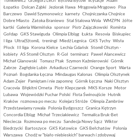
Tomkiewicz
Grzegorz Lech
Bytovia Bytów
licytacje
Adam
Łopatko
Dolcan Ząbki
Jeziorak Iława
Mrągowia Mrągowo
Pisa
Barczewo
Dawid Szymonowicz
karnety
Chojniczanka Chojnice
Dobre Miasto
Zatoka Braniewo
Stal Stalowa Wola
WMZPN
żółte
kartki
Galeria Warmińska
sponsor
Piotr Zajączkowski
Rominta
Gołdap
GKS Stawiguda
Olimpia Elbląg
Łukta
Resovia
Biskupiec
I liga
Ultra(S)tomiL
treningi
Miedź Legnica
GKS Tychy
Wisła
Płock
III liga
Korona Kielce
Lechia Gdańsk
Stomil Olsztyn -
kobiety
AS Stomil Olsztyn
R-Gol
terminarz
Paweł Alancewicz
Michał Glanowski
Tomasz Ptak
Szymon Kaźmierowski
Górnik
Zabrze
Zagłębie Lubin
Arkadiusz Czarnecki
Orange Sport
Warta
Poznań
Bogdanka Łęczna
Mindaugas Kalonas
Olimpia Olsztynek
Adam Zejer
Pamiętam i nie zapomnę
Górnik Łęczna
Naki Olsztyn
Cracovia
Błękitni Orneta
Piotr Klepczarek
MKS Korsze
Motor
Lubawa
Wojewódzki Puchar Polski
Flota Świnoujście
Hutnik
Kraków
rozmowa po meczu
Kolejarz Stróże
Olimpia Zambrów
Przedstawiamy rywala
Polonia Bydgoszcz
Granica Kętrzyn
Concordia Elbląg
Michał Trzeciakiewicz
Termalica Bruk-Bet
Nieciecza
Rozmowa po meczu
Sandecja Nowy Sącz
Wiktor
Biedrzycki
Bartoszyce
GKS Katowice
GKS Bełchatów
Polonia
Warszawa
Chodź w "biało-niebieskich" barwach i zdobywaj