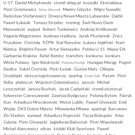
U-17
Daniel Michałowski
stomil-sklep.pl
koszulki
Ekstraklasa
Piotr Grzymowicz
Mamry Giżycko
Wigry Suwałki
Artur Aluszyk
Radosław Stefanowicz
Drwęca Nowe Miasto Lubawskie
Dajtki
Paweł Łukasik
Tomasz Strzelec
trening
Świt Nowy Dwór
Mazowiecki
wyjazd
Robert Tunkiewicz
Andrzej Królikowski
Vęgoria Węgorzewo
budowa stadionu
Jacek Płuciennik
Znicz
Pruszków
Ostróda
PZPN
Stal Rzeszów
Łukasz Jegliński
Start
Nidzica
Błękitni Pasym
Artur Siemaszko
Polska U-15
Mazur Ełk
Garbarnia Kraków
Rafał Remisz
transfery
konkursy
konkurs
Wisła Puławy
Igor Biedrzycki
Huragan Morąg
Pogoń
Polonia Pasłęk
Siedlce
Sokół Ostróda
Piotr Łysiak
Gutów Mały
Olimpia
Grudziądz
obóz przygotowawczy
sparing
Pasym
Piotr
Erwin Sak
Skiba
plebiscyt
Wojciech Dziemidowicz
Jarocin
Michał
Leszczyński
Janusz Bucholc
Jacek Czałpiński
stomil.olsztyn.pl
Sylwester Czereszewski
Zawisza Bydgoszcz
Polonia Bytom
Patryk
Kun
Arkadiusz Mroczkowski
Motor Lublin
Paweł Głowacki
Emil
Wojda
DKS Dobre Miasto
Mławianka Mława
sparingi
Barczewo
Zin Stadion
wywiad
Arkadiusz Koprucki
Tęcza Biskupiec
Arka
Gdynia
Piotr Głowacki
Jagiellonia Białystok
Piotr Wypniewski
Michał Alancewicz
ultras
Łódzki Klub Sportowy
Paweł