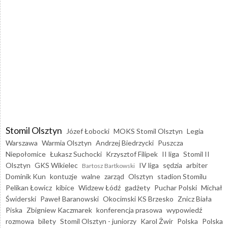
Stomil Olsztyn
Józef Łobocki
MOKS Stomil Olsztyn
Legia
Warszawa
Warmia Olsztyn
Andrzej Biedrzycki
Puszcza
Niepołomice
Łukasz Suchocki
Krzysztof Filipek
II liga
Stomil II
Olsztyn
GKS Wikielec
IV liga
sędzia
arbiter
Bartosz Bartkowski
Dominik Kun
kontuzje
walne
zarząd
Olsztyn
stadion Stomilu
Pelikan Łowicz
kibice
Widzew Łódź
gadżety
Puchar Polski
Michał
Świderski
Paweł Baranowski
Okocimski KS Brzesko
Znicz Biała
Piska
Zbigniew Kaczmarek
konferencja prasowa
wypowiedź
rozmowa
bilety
Stomil Olsztyn - juniorzy
Karol Żwir
Polska
Polska