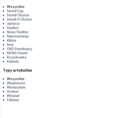
Wszystkie
Stomil Cup
Stomil Olsztyn
Stomil II Olsztyn
Juniorzy
Stadion
Nowy Stadion
Reprezentacja
Kibice
Inne
OKS Stomilowcy
MOKS Stomil
Koszykówka
Kobiety
Typy artykułów
Wszystkie
Wiadomość
Wydarzenie
Artykuł
Wywiad
Felieton