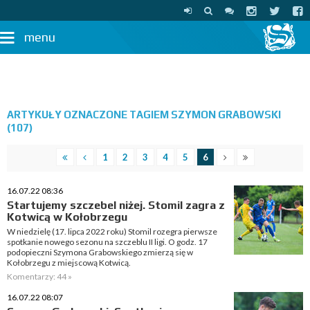
menu
ARTYKUŁY OZNACZONE TAGIEM SZYMON GRABOWSKI
(107)
1
2
3
4
5
6
16.07.22 08:36
Startujemy szczebel niżej. Stomil zagra z
Kotwicą w Kołobrzegu
W niedzielę (17. lipca 2022 roku) Stomil rozegra pierwsze
spotkanie nowego sezonu na szczeblu II ligi. O godz. 17
podopieczni Szymona Grabowskiego zmierzą się w
Kołobrzegu z miejscową Kotwicą.
Komentarzy: 44 »
16.07.22 08:07